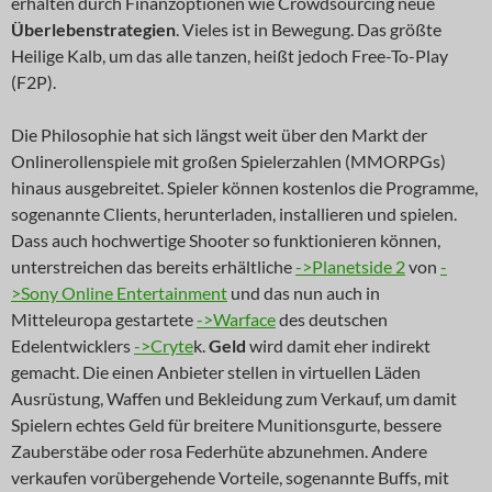
erhalten durch Finanzoptionen wie Crowdsourcing neue
Überlebenstrategien
. Vieles ist in Bewegung. Das größte
Heilige Kalb, um das alle tanzen, heißt jedoch Free-To-Play
(F2P).
Die Philosophie hat sich längst weit über den Markt der
Onlinerollenspiele mit großen Spielerzahlen (MMORPGs)
hinaus ausgebreitet. Spieler können kostenlos die Programme,
sogenannte Clients, herunterladen, installieren und spielen.
Dass auch hochwertige Shooter so funktionieren können,
unterstreichen das bereits erhältliche
->Planetside 2
von
-
>Sony Online Entertainment
und das nun auch in
Mitteleuropa gestartete
->Warface
des deutschen
Edelentwicklers
->Cryte
k.
Geld
wird damit eher indirekt
gemacht. Die einen Anbieter stellen in virtuellen Läden
Ausrüstung, Waffen und Bekleidung zum Verkauf, um damit
Spielern echtes Geld für breitere Munitionsgurte, bessere
Zauberstäbe oder rosa Federhüte abzunehmen. Andere
verkaufen vorübergehende Vorteile, sogenannte Buffs, mit