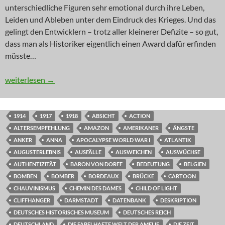
unterschiedliche Figuren sehr emotional durch ihre Leben,
Leiden und Ableben unter dem Eindruck des Krieges. Und das
gelingt den Entwicklern – trotz aller kleinerer Defizite – so gut,
dass man als Historiker eigentlich einen Award dafür erfinden
müsste…
INNOVATION: Zersiebt, verlobt, verheiratet
weiterlesen
→
1914
1917
1918
ABSICHT
ACTION
ALTERSEMPFEHLUNG
AMAZON
AMERIKANER
ÄNGSTE
ANKER
ANNA
APOCALYPSE WORLD WAR I
ATLANTIK
AUGUSTERLEBNIS
AUSFÄLLE
AUSWEICHEN
AUSWÜCHSE
AUTHENTIZITÄT
BARON VON DORFF
BEDEUTUNG
BELGIEN
BOMBEN
BOMBER
BORDEAUX
BRÜCKE
CARTOON
CHAUVINISMUS
CHEMIN DES DAMES
CHILD OF LIGHT
CLIFFHANGER
DARMSTADT
DATENBANK
DESKRIPTION
DEUTSCHES HISTORISCHES MUSEUM
DEUTSCHES REICH
DEUTSCHLAND
DIE FABELHAFTE WELT DER AMELIE
DIE ZEIT