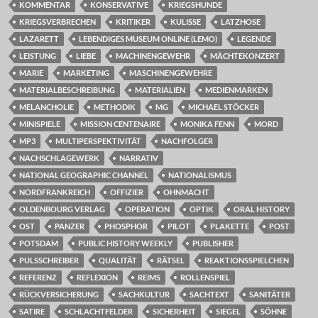
KOMMENTAR
KONSERVATIVE
KRIEGSHUNDE
KRIEGSVERBRECHEN
KRITIKER
KULISSE
LATZHOSE
LAZARETT
LEBENDIGES MUSEUM ONLINE (LEMO)
LEGENDE
LEISTUNG
LIEBE
MACHINENGEWEHR
MÄCHTEKONZERT
MARIE
MARKETING
MASCHINENGEWEHRE
MATERIALBESCHREIBUNG
MATERIALIEN
MEDIENMARKEN
MELANCHOLIE
METHODIK
MG
MICHAEL STÖCKER
MINISPIELE
MISSION CENTENAIRE
MONIKA FENN
MORD
MP3
MULTIPERSPEKTIVITÄT
NACHFOLGER
NACHSCHLAGEWERK
NARRATIV
NATIONAL GEOGRAPHIC CHANNEL
NATIONALISMUS
NORDFRANKREICH
OFFIZIER
OHNMACHT
OLDENBOURG VERLAG
OPERATION
OPTIK
ORAL HISTORY
OST
PANZER
PHOSPHOR
PILOT
PLAKETTE
POST
POTSDAM
PUBLIC HISTORY WEEKLY
PUBLISHER
PULSSCHREIBER
QUALITÄT
RÄTSEL
REAKTIONSSPIELCHEN
REFERENZ
REFLEXION
REIMS
ROLLENSPIEL
RÜCKVERSICHERUNG
SACHKULTUR
SACHTEXT
SANITÄTER
SATIRE
SCHLACHTFELDER
SICHERHEIT
SIEGEL
SÖHNE