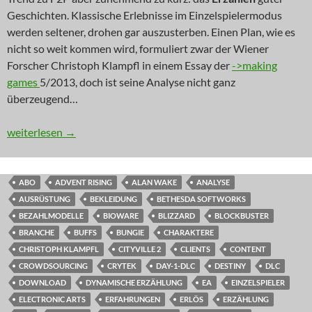
Geschichten. Klassische Erlebnisse im Einzelspielermodus
werden seltener, drohen gar auszusterben. Einen Plan, wie es
nicht so weit kommen wird, formuliert zwar der Wiener
Forscher Christoph Klampfl in einem Essay der
->making
games
5/2013, doch ist seine Analyse nicht ganz
überzeugend…
KOMMENTAR: Geschichten? Unbezahlbar!
weiterlesen
→
ABO
ADVENT RISING
ALAN WAKE
ANALYSE
AUSRÜSTUNG
BEKLEIDUNG
BETHESDA SOFTWORKS
BEZAHLMODELLE
BIOWARE
BLIZZARD
BLOCKBUSTER
BRANCHE
BUFFS
BUNGIE
CHARAKTERE
CHRISTOPH KLAMPFL
CITYVILLE 2
CLIENTS
CONTENT
CROWDSOURCING
CRYTEK
DAY-1-DLC
DESTINY
DLC
DOWNLOAD
DYNAMISCHE ERZÄHLUNG
EA
EINZELSPIELER
ELECTRONIC ARTS
ERFAHRUNGEN
ERLÖS
ERZÄHLUNG