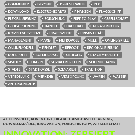
COMMUNITY
DEPONIE
DIGITALE SPIELE
DLC
DOWNLOAD
ELECTRONIC ARTS
FINANZEN
FLAGGSCHIFF
FLEXIBILISIERUNG
FORSCHUNG
FREE-TO-PLAY
GESELLSCHAFT
GLOBALISIERUNG
HANDEL
HAUSHALT
INFRASTRUKTUR
KOMPLEXE SYSTEME
KRAFTWERKE
KRIMINALITÄT
MANAGEMENT
MAXIS
METROPOLE
MÜLL
ONLINE-SPIELE
ONLINEMODELL
PENDLER
REBOOT
REGIONALISIERUNG
ROHSTOFFE
SCHLIESSUNG
SIEDLUNG
SIM CITY: BUILD IT!
SIMCITY
SORGEN
SOZIALER FRIEDEN
SPIELMECHANIK
STÄDTE
STADTKASSE
SZENARIEN
TRADITION
VEREDELUNG
VERKEHR
VERSORGUNG
WAREN
WASSER
ZEITGESCHICHTE
ACTIONSPIELE
,
ADVENTURE
,
DIGITAL GAME-BASED LEARNING
,
DOWNLOAD / DLC
,
INNOVATION
,
PUBLIC HISTORY
,
WISSENSCHAFT
INNOVATION: ZERSIEBT,