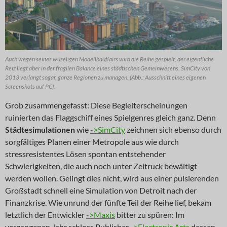
Auch wegen seines wuseligen Modellbauflairs wird die Reihe gespielt, der eigentliche
Reiz liegt aber in der fragilen Balance eines städtischen Gemeinwesens. SimCity von
2013 verlangt sogar, ganze Regionen zu managen. (Abb.: Ausschnitt eines eigenen
Screenshots auf PC).
Grob zusammengefasst: Diese Begleiterscheinungen
ruinierten das Flaggschiff eines Spielgenres gleich ganz. Denn
Städtesimulationen
wie
->SimCity
zeichnen sich ebenso durch
sorgfältiges Planen einer Metropole aus wie durch
stressresistentes Lösen spontan entstehender
Schwierigkeiten, die auch noch unter Zeitruck bewältigt
werden wollen. Gelingt dies nicht, wird aus einer pulsierenden
Großstadt schnell eine Simulation von Detroit nach der
Finanzkrise. Wie unrund der fünfte Teil der Reihe lief, bekam
letztlich der Entwickler
->Maxis
bitter zu spüren: Im
vergangenen Jahr schloss Publisher
->Electronic Arts
dessen