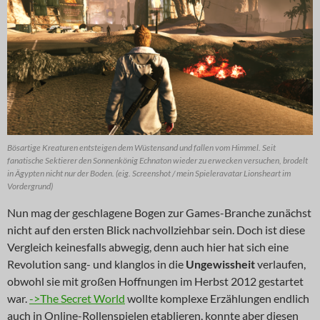
Bösartige Kreaturen entsteigen dem Wüstensand und fallen vom Himmel. Seit
fanatische Sektierer den Sonnenkönig Echnaton wieder zu erwecken versuchen, brodelt
in Ägypten nicht nur der Boden. (eig. Screenshot / mein Spieleravatar Lionsheart im
Vordergrund)
Nun mag der geschlagene Bogen zur Games-Branche zunächst
nicht auf den ersten Blick nachvollziehbar sein. Doch ist diese
Vergleich keinesfalls abwegig, denn auch hier hat sich eine
Revolution sang- und klanglos in die
Ungewissheit
verlaufen,
obwohl sie mit großen Hoffnungen im Herbst 2012 gestartet
war.
->The Secret World
wollte komplexe Erzählungen endlich
auch in Online-Rollenspielen etablieren, konnte aber diesen