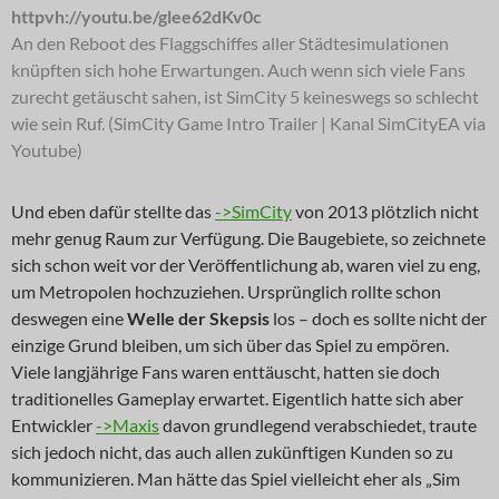
httpvh://youtu.be/glee62dKv0c
An den Reboot des Flaggschiffes aller Städtesimulationen
knüpften sich hohe Erwartungen. Auch wenn sich viele Fans
zurecht getäuscht sahen, ist SimCity 5 keineswegs so schlecht
wie sein Ruf. (SimCity Game Intro Trailer | Kanal SimCityEA via
Youtube)
Und eben dafür stellte das
->SimCity
von 2013 plötzlich nicht
mehr genug Raum zur Verfügung. Die Baugebiete, so zeichnete
sich schon weit vor der Veröffentlichung ab, waren viel zu eng,
um Metropolen hochzuziehen. Ursprünglich rollte schon
deswegen eine
Welle der Skepsis
los – doch es sollte nicht der
einzige Grund bleiben, um sich über das Spiel zu empören.
Viele langjährige Fans waren enttäuscht, hatten sie doch
traditionelles Gameplay erwartet. Eigentlich hatte sich aber
Entwickler
->Maxis
davon grundlegend verabschiedet, traute
sich jedoch nicht, das auch allen zukünftigen Kunden so zu
kommunizieren. Man hätte das Spiel vielleicht eher als „Sim