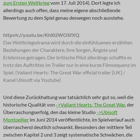
zum Ersten Weltkrieg
vom 17. Juli 2014). Dort legte ich
allerdings auch offen, dass meine eigene abschließende
Bewertung zu dem Spiel genau deswegen noch ausstehe.
httpvh://youtu.be/Khl02WOSfXQ
Das Weltkriegsdrama wird durch die einfühlsamen erzählten
Beziehungen der Charaktere, ihre Sorgen, Ängste und
Erlebnisse getragen. Der britische Pilot allerdings schaffte es
trotz des Auftrittes im Trailer nur in eine kurze Filmsequenz im
Spiel. (Valiant Hearts: The Great War official trailer [UK] /
Kanal Ubisoft via Youtube)
Und diese Zurückhaltung war tatsächlich sehr gut so, weil die
historische Qualität von
->Valiant Hearts: The Great War
, der
Überraschungserfolg, den das kleine Studio
->Ubisoft
Montpellier
im Juni 2014 veröffentlichte, im Spielverlauf auch
überraschend deutlich schwankt. Besonders der mittlere Teil
zwischen Kapitel 2 und 3 zeigt systematische Schwächen, die