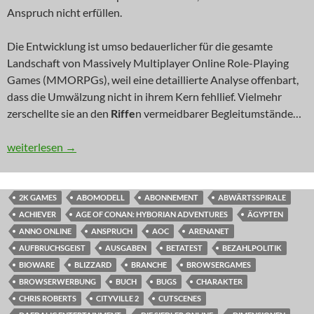
Anspruch nicht erfüllen.
Die Entwicklung ist umso bedauerlicher für die gesamte
Landschaft von Massively Multiplayer Online Role-Playing
Games (MMORPGs), weil eine detaillierte Analyse offenbart,
dass die Umwälzung nicht in ihrem Kern fehllief. Vielmehr
zerschellte sie an den
Riffe
n vermeidbarer Begleitumstände…
KOMMENTAR: Totengräber verborgener Welten
weiterlesen
→
2K GAMES
ABOMODELL
ABONNEMENT
ABWÄRTSSPIRALE
ACHIEVER
AGE OF CONAN: HYBORIAN ADVENTURES
ÄGYPTEN
ANNO ONLINE
ANSPRUCH
AOC
ARENANET
AUFBRUCHSGEIST
AUSGABEN
BETATEST
BEZAHLPOLITIK
BIOWARE
BLIZZARD
BRANCHE
BROWSERGAMES
BROWSERWERBUNG
BUCH
BUGS
CHARAKTER
CHRIS ROBERTS
CITYVILLE 2
CUTSCENES