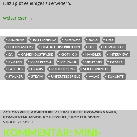
Dazu gibt es einiges zu erwidern…
KOMMENTAR: Code-Meister preist Softwarehappen ein
weiterlesen
→
ÄRGERNIS
BATTLEFIELD2
BRANCHE
BUGS
CEO
CODEMASTERS
DIGITALE DISTRIBUTION
DLC
DOWNLOAD
EA
GAMEINDUSTRY.BIZ
GOTHIC 3
HÄNDLER
INTERVIEW
KOSTEN
MASS EFFECT
METHODE
OBLIVION
PAKETE
PATCHES
PRAXIS
ROD COUSENS
SPIELEBRANCHE
STALKER
STEAM
UNFERTIGE SPIELE
VALVE
ZUKUNFT
ACTIONSPIELE
,
ADVENTURE
,
AUFBAUSPIELE
,
BROWSERGAMES
,
KOMMENTAR
,
MMOG
,
ROLLENSPIEL
,
SHOOTER
,
SPORT
,
STRATEGIESPIELE
KOMMENTAR: MINI-