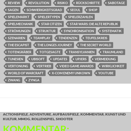
REVIEW
REVOLUTION
RISIKO
RÜCKSCHRITTE
SABOTAGE
SAGEN
SCHWIERIGKEITSGRAD
SEOUL
SHOP
SPIELEMARKT
SPIELERTYPEN
SPIELERZAHLEN
SPIELMECHANIK
STAR CITIZEN
STAR WARS: DIE ALTE REPUBLIK
STRÖMUNGEN
STRUKTUR
SYNCHRONISATION
SYSTEMATIK
SZENARIEN
TEAMPLAY
TENDENZEN
TEUFELSKREIS
THE ESCAPIST
THE LONGES JOURNEY
THE SECRET WORLD
TOTENGRÄBER
TOTGESAGTE
TRANSYLVANIEN
TRAUMLAND
TUNESIEN
UBISOFT
UPDATES
UPJERS
VERMEIDUNG
VERTONUNG
VERTRIEB
VIDEO GAME AWARDS
WIRKLICHKEIT
WORLD OF WARCRAFT
X-COM ENEMY UNKOWN
YOUTUBE
ZWANG
ZYNGA
ACTIONSPIELE
,
ADVENTURE
,
AUFBAUSPIELE
,
KOMMENTAR
,
KUNST UND
KULTUR
,
MMOG
,
ROLLENSPIEL
,
SHOOTER
KOMMENTAR: