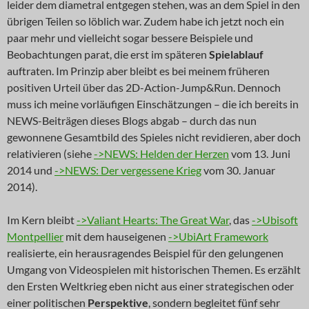
leider dem diametral entgegen stehen, was an dem Spiel in den
übrigen Teilen so löblich war. Zudem habe ich jetzt noch ein
paar mehr und vielleicht sogar bessere Beispiele und
Beobachtungen parat, die erst im späteren
Spielablauf
auftraten. Im Prinzip aber bleibt es bei meinem früheren
positiven Urteil über das 2D-Action-Jump&Run. Dennoch
muss ich meine vorläufigen Einschätzungen – die ich bereits in
NEWS-Beiträgen dieses Blogs abgab – durch das nun
gewonnene Gesamtbild des Spieles nicht revidieren, aber doch
relativieren (siehe
->NEWS: Helden der Herzen
vom 13. Juni
2014 und
->NEWS: Der vergessene Krieg
vom 30. Januar
2014).
Im Kern bleibt
->Valiant Hearts: The Great War
, das
->Ubisoft
Montpellier
mit dem hauseigenen
->UbiArt Framework
realisierte, ein herausragendes Beispiel für den gelungenen
Umgang von Videospielen mit historischen Themen. Es erzählt
den Ersten Weltkrieg eben nicht aus einer strategischen oder
einer politischen
Perspektive
, sondern begleitet fünf sehr