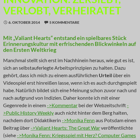
VERLOBT, VERHEIRATET
6. OKTOBER 2014
5 KOMMENTARE
Mit „Valiant Hearts“ entstand ein spielbares Stück
Erinnerungskultur mit erfrischenden Blickwinkeln auf
den Ersten Weltkrieg
Manchmal stellt sich erst im Nachhinein heraus, wie gut es ist,
sich an selbstauferlegte Arbeitsprinzipien zu halten. Dazu
gehört, dass ich mich zu einem ausführlichen
Urteil
über ein
Videospiel erst hinreißen lasse, wenn ich es auch durchgespielt
habe. Natürlich bildet sich eine Meinung schon zuvor nach und
nach aufgrund von Indizien. Daher konnte ich mit einer
Gegenrede in einem
->Kommentar
bei der Webzeitschrift
-
>Public History Weekly
auch nicht hinter dem Berg halten,
nachdem dort Didaktikerin
->Monika Fenn
aus Potsdam einen
Beitrag über
->Valiant Hearts: The Great War
veröffentlichte
(siehe
->Monika Fenn: Kriegsspiel mit Herz? Computer Games