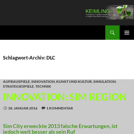
Zum
Inhalt
springen
Suchen
KEIMLING
PRIMÄR
MENÜ
Schlagwort-Archiv: DLC
AUFBAUSPIELE
,
INNOVATION
,
KUNST UND KULTUR
,
SIMULATION
,
STRATEGIESPIELE
,
TECHNIK
INNOVATION: SIM REGION
18. JANUAR 2016
1 KOMMENTAR
Sim City erweckte 2013 falsche Erwartungen, ist
jedoch weit besser als sein Ruf