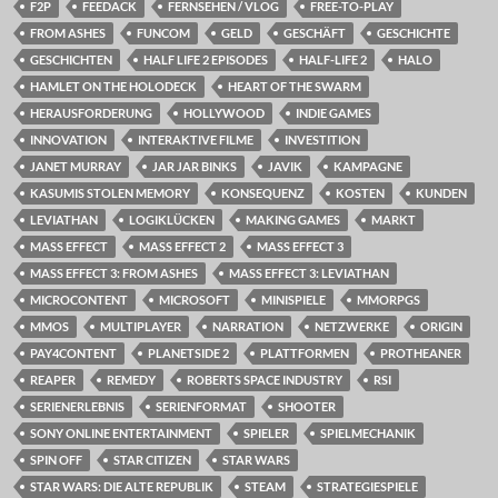
F2P
FEEDACK
FERNSEHEN / VLOG
FREE-TO-PLAY
FROM ASHES
FUNCOM
GELD
GESCHÄFT
GESCHICHTE
GESCHICHTEN
HALF LIFE 2 EPISODES
HALF-LIFE 2
HALO
HAMLET ON THE HOLODECK
HEART OF THE SWARM
HERAUSFORDERUNG
HOLLYWOOD
INDIE GAMES
INNOVATION
INTERAKTIVE FILME
INVESTITION
JANET MURRAY
JAR JAR BINKS
JAVIK
KAMPAGNE
KASUMIS STOLEN MEMORY
KONSEQUENZ
KOSTEN
KUNDEN
LEVIATHAN
LOGIKLÜCKEN
MAKING GAMES
MARKT
MASS EFFECT
MASS EFFECT 2
MASS EFFECT 3
MASS EFFECT 3: FROM ASHES
MASS EFFECT 3: LEVIATHAN
MICROCONTENT
MICROSOFT
MINISPIELE
MMORPGS
MMOS
MULTIPLAYER
NARRATION
NETZWERKE
ORIGIN
PAY4CONTENT
PLANETSIDE 2
PLATTFORMEN
PROTHEANER
REAPER
REMEDY
ROBERTS SPACE INDUSTRY
RSI
SERIENERLEBNIS
SERIENFORMAT
SHOOTER
SONY ONLINE ENTERTAINMENT
SPIELER
SPIELMECHANIK
SPIN OFF
STAR CITIZEN
STAR WARS
STAR WARS: DIE ALTE REPUBLIK
STEAM
STRATEGIESPIELE