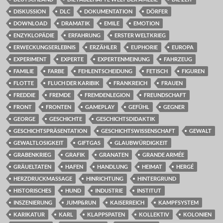
DISKUSSION
DLC
DOKUMENTATION
DÖRFER
DOWNLOAD
DRAMATIK
EMILE
EMOTION
ENZYKLOPÄDIE
ERFAHRUNG
ERSTER WELTKRIEG
ERWECKUNGSERLEBNIS
ERZÄHLER
EUPHORIE
EUROPA
EXPERIMENT
EXPERTE
EXPERTENMEINUNG
FAHRZEUG
FAMILIE
FARBE
FEHLENTSCHEIDUNG
FETISCH
FIGUREN
FLOTTE
FLUCH DER KARIBIK
FRANKREICH
FRAUEN
FREDDIE
FREMDE
FREMDENLEGION
FREUNDSCHAFT
FRONT
FRONTEN
GAMEPLAY
GEFÜHL
GEGNER
GEORGE
GESCHICHTE
GESCHICHTSDIDAKTIK
GESCHICHTSPRÄSENTATION
GESCHICHTSWISSENSCHAFT
GEWALT
GEWALTLOSIGKEIT
GIFTGAS
GLAUBWÜRDIGKEIT
GRABENKRIEG
GRAFIK
GRANATEN
GRANDE ARMÉE
GRÄUELTATEN
HAFEN
HANDLUNG
HEIMAT
HERGÉ
HERZDRUCKMASSAGE
HINRICHTUNG
HINTERGRUND
HISTORISCHES
HUND
INDUSTRIE
INSTITUT
INSZENIERUNG
JUMP&RUN
KAISERREICH
KAMPFSYSTEM
KARIKATUR
KARL
KLAPPSPATEN
KOLLEKTIV
KOLONIEN