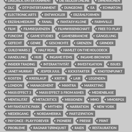
DAEDALIC ENTERTAINMENT
DIE SIEDLER ONLINE
DIMENSIONEN
DLC
DTP ENTERTAINMENT
DUNGEONS
EA
ECHNATON
ELECTRONIC ARTS
ENTWICKLER
ERZÄHLFORMEN
ERZÄHLMEDIUM
FANAL
FANTASY-KLONE
FARMVILLE
FILM
FILMSEQUENZEN
FILMWISSENSCHAFT
FREE-TO-PLAY
FUNCOM
GAME STUDIES
GAMESBRANCHE
GÄNGELUNG
GEFECHT
GENRE
GESCHICHTE
GRENZEN
GRINDER
GUILD WARS 2
HALF REAL
HAMLET ON THE HOLODECK
HANDLUNG
HUB
INGAME ITEMS
INGAME-BROWSER
INSIDER TRADING
INTERAKTIVITÄT
INVESTIGATION
ISSUES
JANET MURRAY
JESPER JUUL
KICKSTARTER
KNOTENPUNKT
KOSTEN
KREISLAUF
KRITIK
LAIR
LEGENDEN
LONDON
MANAGEMENT
MANTRA
MARKETING
MASS EFFECT 3
MASS EFFECT 3: FROM ASHES
MEDIENBLASE
MENTALITÄT
METACRITICS
MISSIONEN
MMO
MMORPGS
MY FANTASTIC PARK
MYTHEN
NARRATION
NEW YORK
NIEDERGANG
NORDAMERIKA
PARTIZIPATION
PAY ONCE - PLAY FOREVER
PIONIERE
PRESSE
PRINT
PROBLEME
RAGNAR TØRNQUIST
RAIDS
RESTAURATION