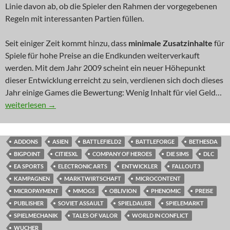
Linie davon ab, ob die Spieler den Rahmen der vorgegebenen
Regeln mit interessanten Partien füllen.
Seit einiger Zeit kommt hinzu, dass
minimale Zusatzinhalte
für
Spiele für hohe Preise an die Endkunden weiterverkauft
werden. Mit dem Jahr 2009 scheint ein neuer Höhepunkt
dieser Entwicklung erreicht zu sein, verdienen sich doch dieses
Jahr einige Games die Bewertung: Wenig Inhalt für viel Geld…
KOMMENTAR: Mini-Addons für Maxi-Money?
weiterlesen
→
ADDONS
ASIEN
BATTLEFIELD2
BATTLEFORGE
BETHESDA
BIGPOINT
CITIESXL
COMPANY OF HEROES
DIE SIMS
DLC
EA SPORTS
ELECTRONIC ARTS
ENTWICKLER
FALLOUT3
KAMPAGNEN
MARKTWIRTSCHAFT
MICROCONTENT
MICROPAYMENT
MMOGS
OBLIVION
PHENOMIC
PREISE
PUBLISHER
SOVIET ASSAULT
SPIELDAUER
SPIELEMARKT
SPIELMECHANIK
TALES OF VALOR
WORLD IN CONFLICT
WUCHER