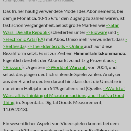
können (Quelle: Trailer / Offizieller Kanal Youtube)
Das früher häufig verwendete Modell des Abonnements, bei
dem je Monat ca. 10-15 € für den Zugang zu zahlen waren, ist
fast schon Vergangenheit. Selbst große Marken wie
->Star
Wars: Die alte Republik
scheiterten unter
->Bioware
und
-
>Electronic Arts (EA)
mit Abos. Umso mehr verwundert, dass
-
>Bethesda
s
->The Elder Scrolls – Online
auch auf diese
Bezahlform setzt. Es ist zur Zeit ein
Himmelfahrtskommando
.
Eigentlich besteht der Abomarkt zu achtzig Prozent aus
-
>Blizzard
’s Urgestein
->World of Warcraft
von 2004, und
selbst das plagen deutlich sinkende Spielerzahlen. Analysen
aus der Branche deuten darauf hin, dass dort die Umsätze in
nur einem Halbjahr um 54% gefallen sind (Quelle:
->World of
Warcraft is Thinking of Microtransactions, and That’s a Good
Thing
, in: Superdata. Digital Goods Measurement,
11.09.2013).
Ein wesentlicher Aspekt von Videospielen kommt bei dem
Trend zu F2P aber zunehmend zu kurz: das
Erzählen
guter