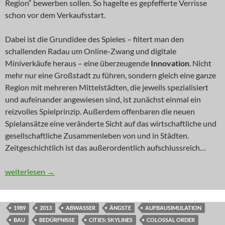
Region“ bewerben sollen. So hagelte es gepfefferte Verrisse
schon vor dem Verkaufsstart.
Dabei ist die Grundidee des Spieles – filtert man den
schallenden Radau um Online-Zwang und digitale
Miniverkäufe heraus – eine überzeugende
Innovation
. Nicht
mehr nur eine Großstadt zu führen, sondern gleich eine ganze
Region mit mehreren Mittelstädten, die jeweils spezialisiert
und aufeinander angewiesen sind, ist zunächst einmal ein
reizvolles Spielprinzip. Außerdem offenbaren die neuen
Spielansätze eine veränderte Sicht auf das wirtschaftliche und
gesellschaftliche Zusammenleben von und in Städten.
Zeitgeschichtlich ist das außerordentlich aufschlussreich…
INNOVATION: Sim Region
weiterlesen
→
1989
2013
ABWASSER
ÄNGSTE
AUFBAUSIMULATION
BAU
BEDÜRFNISSE
CITIES: SKYLINES
COLOSSAL ORDER