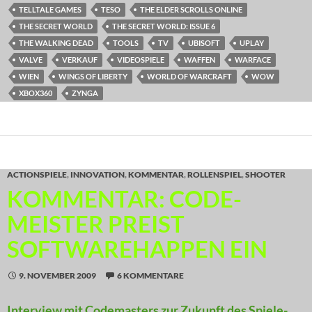
TELLTALE GAMES
TESO
THE ELDER SCROLLS ONLINE
THE SECRET WORLD
THE SECRET WORLD: ISSUE 6
THE WALKING DEAD
TOOLS
TV
UBISOFT
UPLAY
VALVE
VERKAUF
VIDEOSPIELE
WAFFEN
WARFACE
WIEN
WINGS OF LIBERTY
WORLD OF WARCRAFT
WOW
XBOX360
ZYNGA
ACTIONSPIELE
,
INNOVATION
,
KOMMENTAR
,
ROLLENSPIEL
,
SHOOTER
KOMMENTAR: CODE-
MEISTER PREIST
SOFTWAREHAPPEN EIN
9. NOVEMBER 2009
6 KOMMENTARE
Interview mit Codemasters zur Zukunft des Spiele-