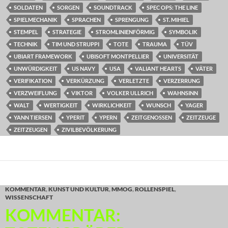
SOLDATEN
SORGEN
SOUNDTRACK
SPEC OPS: THE LINE
SPIELMECHANIK
SPRACHEN
SPRENGUNG
ST. MIHIEL
STEMPEL
STRATEGIE
STROMLINIENFÖRMIG
SYMBOLIK
TECHNIK
TIM UND STRUPPI
TOTE
TRAUMA
TÜV
UBIART FRAMEWORK
UBISOFT MONTPELLIER
UNIVERSITÄT
UNWÜRDIGKEIT
US NAVY
USA
VALIANT HEARTS
VÄTER
VERIFIKATION
VERKÜRZUNG
VERLETZTE
VERZERRUNG
VERZWEIFLUNG
VIKTOR
VOLKER ULLRICH
WAHNSINN
WALT
WERTIGKEIT
WIRKLICHKEIT
WUNSCH
YAGER
YANN TIERSEN
YPERIT
YPERN
ZEITGENOSSEN
ZEITZEUGE
ZEITZEUGEN
ZIVILBEVÖLKERUNG
KOMMENTAR
,
KUNST UND KULTUR
,
MMOG
,
ROLLENSPIEL
,
WISSENSCHAFT
KOMMENTAR: