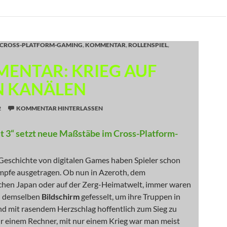
CROSS-PLATFORM-GAMING
,
KOMMENTAR
,
ROLLENSPIEL
,
ENTAR: KRIEG AUF
N KANÄLEN
2
KOMMENTAR HINTERLASSEN
t 3“ setzt neue Maßstäbe im Cross-Platform-
 Geschichte von digitalen Games haben Spieler schon
mpfe ausgetragen. Ob nun in Azeroth, dem
ichen Japan oder auf der Zerg-Heimatwelt, immer waren
nd demselben
Bildschirm
gefesselt, um ihre Truppen in
d mit rasendem Herzschlag hoffentlich zum Sieg zu
ur einem Rechner, mit nur einem Krieg war man meist