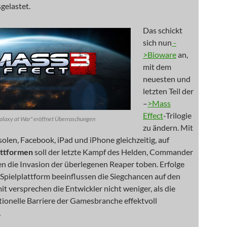
gelastet.
Das schickt
sich nun
-
>Bioware
an,
mit dem
neuesten und
letzten Teil der
–
>Mass
Effect
-Trilogie
alaxy at War" eröffnet Überraschungen
zu ändern. Mit
len, Facebook, iPad und iPhone gleichzeitig, auf
attformen
soll der letzte Kampf des Helden, Commander
n die Invasion der überlegenen Reaper toben. Erfolge
 Spielplattform beeinflussen die Siegchancen auf den
t versprechen die Entwickler nicht weniger, als die
tionelle Barriere der Gamesbranche effektvoll
…