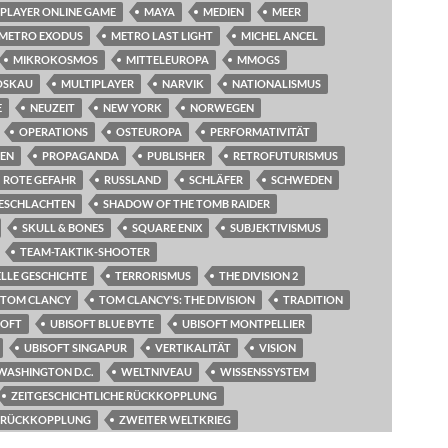
IPLAYER ONLINE GAME
MAYA
MEDIEN
MEER
METRO EXODUS
METRO LAST LIGHT
MICHEL ANCEL
MIKROKOSMOS
MITTELEUROPA
MMOGS
OSKAU
MULTIPLAYER
NARVIK
NATIONALISMUS
E
NEUZEIT
NEW YORK
NORWEGEN
OPERATIONS
OSTEUROPA
PERFORMATIVITÄT
EN
PROPAGANDA
PUBLISHER
RETROFUTURISMUS
ROTE GEFAHR
RUSSLAND
SCHLÄFER
SCHWEDEN
ESCHLACHTEN
SHADOW OF THE TOMB RAIDER
SKULL & BONES
SQUARE ENIX
SUBJEKTIVISMUS
TEAM-TAKTIK-SHOOTER
LLE GESCHICHTE
TERRORISMUS
THE DIVISION 2
TOM CLANCY
TOM CLANCY'S: THE DIVISION
TRADITION
SOFT
UBISOFT BLUE BYTE
UBISOFT MONTPELLIER
UBISOFT SINGAPUR
VERTIKALITÄT
VISION
WASHINGTON D.C.
WELTNIVEAU
WISSENSSYSTEM
ZEITGESCHICHTLICHE RÜCKKOPPLUNG
E RÜCKKOPPLUNG
ZWEITER WELTKRIEG