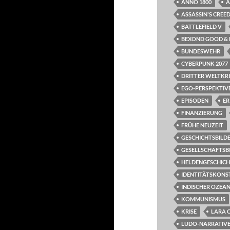
ANNO 1800
A
ASSASSIN'S CREED
BATTLEFIELD V
BEXOND GOOD & E
BUNDESWEHR
CYBERPUNK 2077
DRITTER WELTKR
EGO-PERSPEKTIV
EPISODEN
ER
FINANZIERUNG
FRÜHE NEUZEIT
GESCHICHTSBILD
GESELLSCHAFTSB
HELDENGESCHIC
IDENTITÄTSKONS
INDISCHER OZEA
KOMMUNISMUS
KRISE
LARA 
LUDO-NARRATIVE