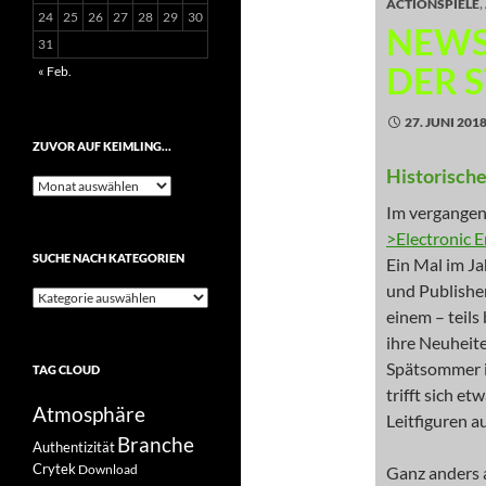
ACTIONSPIELE
,
24
25
26
27
28
29
30
NEWS
31
DER 
« Feb.
27. JUNI 201
ZUVOR AUF KEIMLING…
Historische
Zuvor
auf
Im vergangen
Keimling…
>Electronic 
SUCHE NACH KATEGORIEN
Ein Mal im Ja
und Publisher
Suche
einem – teils
nach
Kategorien
ihre Neuheite
Spätsommer i
TAG CLOUD
trifft sich et
Atmosphäre
Leitfiguren a
Branche
Authentizität
Crytek
Download
Ganz anders a