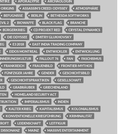
NTIKE
APOKALYPSE
ARCHÄOLOGIN
 ORIGINS
ASSASSIN'S CREED: ODYSSEY
ATMOSPHÄRE
BEFUGNISSE
BERLIN
BETHESDA SOFTWORKS
VIL 2
BIOWAFFE
BLACK FLAG
BRANCHE
BÜRGERKRIEG
CD PROJEKT RED
CRYSTAL DYNAMICS
DIE ODYSSEE
DMITRY GLUKHOVSKY
IEG
E3 2018
EAST INDIA TRADING COMPANY
E
EIDOS MONTREAL
ENTWICKLER
ENTWICKLUNG
INNERUNGSKULTUR
FALLOUT 76
FAN
FASCHISMUS
FRANKREICH
FRAUENBILD
FRONTIER-MYTHOS
FÜNFZIGER JAHRE
GENDER
GESCHICHTSBILD
ER
GESCHICHTSPRAKTIKEN
GESELLSCHAFT
ILD
GRABRÄUBER
GRIECHENLAND
HTEN
HOMELAND SECURITY ACT
TRUKTION
IMPERIALISMUS
INDIEN
N
KALTER KRIEG
KAPITALISMUS
KOLONIALISMUS
KONVENTIONELLE KRIEGFÜHRUNG
KRIMINALITÄT
CROFT
LEIDENSCHAFT
LEITFIGUR
 DISSONANZ
MAINZ
MASSIVE ENTERTAINMENT