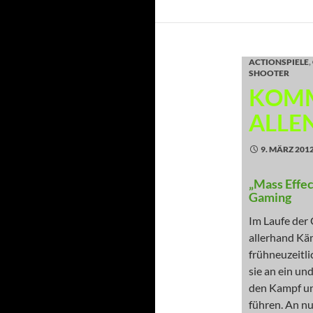
ACTIONSPIELE
,
SHOOTER
KOMM
ALLE
9. MÄRZ 201
„Mass Effec
Gaming
Im Laufe der
allerhand Kä
frühneuzeitl
sie an ein u
den Kampf un
führen. An n