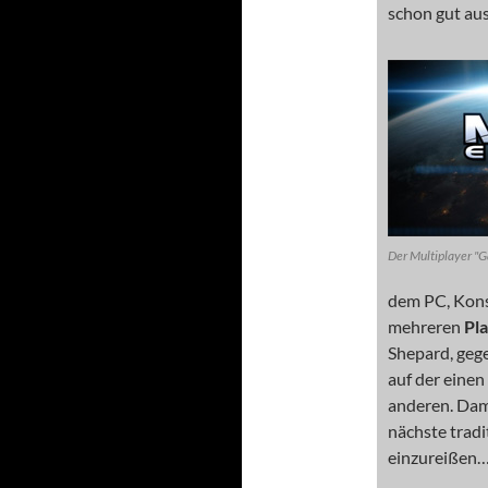
schon gut aus
Der Multiplayer "G
dem PC, Konso
mehreren
Pl
Shepard, gege
auf der einen
anderen. Dami
nächste tradi
einzureißen