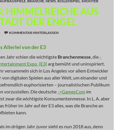
AUFBAUSPIELE
,
BRANCHE
,
NEWS
,
ROLLENSPIEL
,
SHOOTER
: HIMMELREICHE AUS
STADT DER ENGEL
8
KOMMENTAR HINTERLASSEN
s Allerlei von der E3
en Jahr schien die wichtigste
Branchenmesse
, die
-
Entertainment Expo (E3)
arg bemüht und uninspiriert.
hr versammeln sich in Los Angeles vor allem Entwickler
 von digitalen Spielen aus aller Welt, um einander und
 befremdlich euphorisierten – journalistischen Publikum
n vorzustellen. Die deutsche
->GamesCom
im
st zwar die wichtigste Konsumentenmesse. In L. A. aber
was früher im Jahr auf der E3 alles, was die Branche an
ufbieten kann.
ls im drögen Jahr zuvor sieht es nun 2018 aus, denn