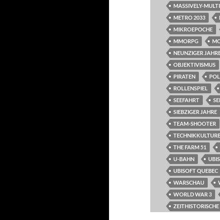
MASSIVELY-MULT
METRO 2033
MIKROEPOCHE
MMORPG
M
NEUNZIGER JAHR
OBJEKTIVISMUS
PIRATEN
POL
ROLLENSPIEL
SEEFAHRT
SE
SIEBZIGER JAHRE
TEAM-SHOOTER
TECHNIKKULTURE
THE FARM 51
U-BAHN
UBI
UBISOFT QUEBEC
WARSCHAU
WORLD WAR 3
ZEITHISTORISCH