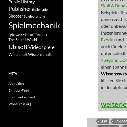
Public History
Skull & Bone
Publisher
Rollenspiel
Beispiele für
Shooter
Spielebranche
denen zeithi
Spielmechanik
oder unbewus
Inszenierung
Steam
Spielwelt
Technik
Exodus
und
The Secret World
Ubisoft
auch für eine
Videospiele
unterschiedl
Wissenschaft
Wirtschaft
>Beyond Good
einen spanne
Wissenssys
META
klicken Sie e
Anmelden
in der alphab
Eintrags-Feed
Kommentar-Feed
NEWS: Hi
weiterl
WordPress.org
1920
4A GAM