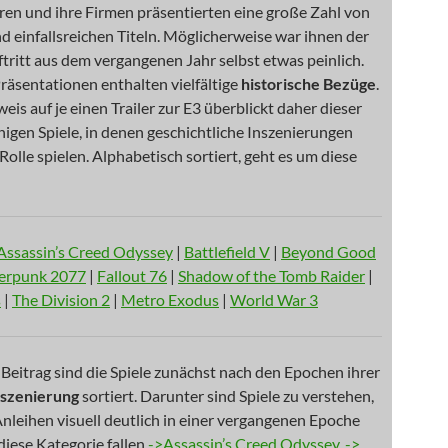
uren und ihre Firmen präsentierten eine große Zahl von
nd einfallsreichen Titeln. Möglicherweise war ihnen der
ftritt aus dem vergangenen Jahr selbst etwas peinlich.
Präsentationen enthalten vielfältige
historische Bezüge
.
is auf je einen Trailer zur E3 überblickt daher dieser
nigen Spiele, in denen geschichtliche Inszenierungen
 Rolle spielen. Alphabetisch sortiert, geht es um diese
Assassin’s Creed Odyssey
|
Battlefield V
|
Beyond Good
erpunk 2077
|
Fallout 76
|
Shadow of the Tomb Raider
|
s
|
The Division 2
|
Metro Exodus
|
World War 3
Beitrag sind die Spiele zunächst nach den Epochen ihrer
nszenierung
sortiert. Darunter sind Spiele zu verstehen,
 Anleihen visuell deutlich in einer vergangenen Epoche
diese Kategorie fallen
->Assassin’s Creed Odyssey
,
->