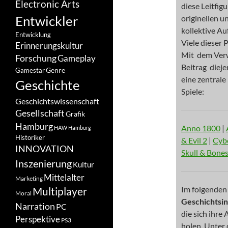
Electronic Arts
diese Leitfig
Entwickler
originellen u
kollektive Au
Entwicklung
Viele dieser 
Erinnerungskultur
Mit dem Verwe
Forschung
Gameplay
Beitrag dieje
Genre
Gamestar
eine zentrale
Geschichte
Spiele:
Geschichtswissenschaft
Gesellschaft
Grafik
Hamburg
Anno 1800
|
HAW Hamburg
Historiker
& Evil 2
|
Cyb
INNOVATION
Skull & Bone
Inszenierung
Kultur
Mittelalter
Marketing
Im folgenden 
Multiplayer
Moral
Geschichtsi
Narration
PC
die sich ihre
Perspektive
PS3
holen. Unter 