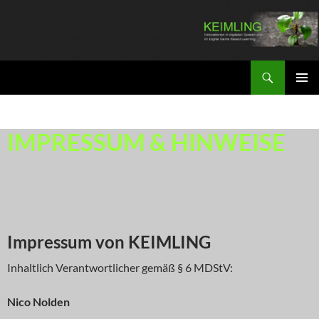
Zum
Inhalt
springen
Suchen
KEIMLING
PRIMÄR
MENÜ
IMPRESSUM & HINWEISE
Impressum von KEIMLING
Inhaltlich Verantwortlicher gemäß § 6 MDStV:
Nico Nolden