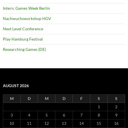
Intern. Games Week Berlin
Nachwuchsworkshop HGV
Next Level Conference
Play Hamburg Festival
Researching Games (DE)
AUGUST 2026
M
D
M
D
F
S
S
1
2
3
4
5
6
7
8
9
10
11
12
13
14
15
16