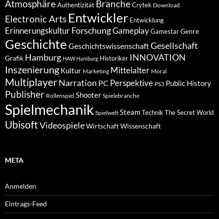
Atmosphäre
Branche
Authentizität
Crytek
Download
Entwickler
Electronic Arts
Entwicklung
Forschung
Gameplay
Erinnerungskultur
Genre
Gamestar
Geschichte
Gesellschaft
Geschichtswissenschaft
Hamburg
INNOVATION
Grafik
Historiker
HAW Hamburg
Inszenierung
Mittelalter
Kultur
Marketing
Moral
Multiplayer
Narration
PC
Perspektive
Public History
PS3
Publisher
Shooter
Rollenspiel
Spielebranche
Spielmechanik
Steam
Spielwelt
Technik
The Secret World
Ubisoft
Videospiele
Wissenschaft
Wirtschaft
META
Anmelden
Eintrags-Feed