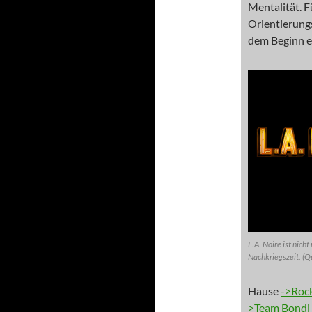
Mentalität. F
Orientierungs
dem Beginn e
L.A. Noire ist nich
Nachkriegszeit. (Qu
Hause
->Roc
>Team Bondi