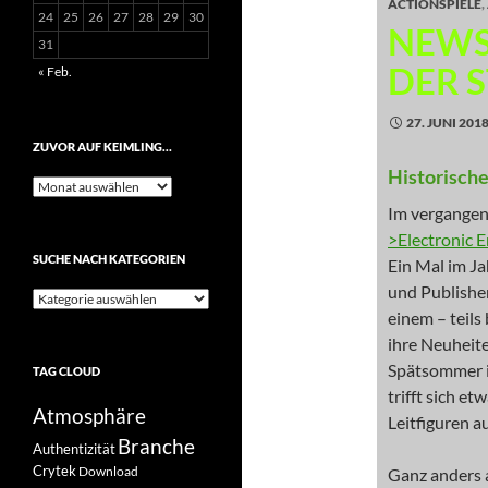
ACTIONSPIELE
,
24
25
26
27
28
29
30
NEWS
31
DER 
« Feb.
27. JUNI 201
ZUVOR AUF KEIMLING…
Historische
Zuvor
auf
Im vergangen
Keimling…
>Electronic 
SUCHE NACH KATEGORIEN
Ein Mal im Ja
und Publisher
Suche
einem – teils
nach
Kategorien
ihre Neuheite
Spätsommer i
TAG CLOUD
trifft sich et
Atmosphäre
Leitfiguren a
Branche
Authentizität
Crytek
Download
Ganz anders a