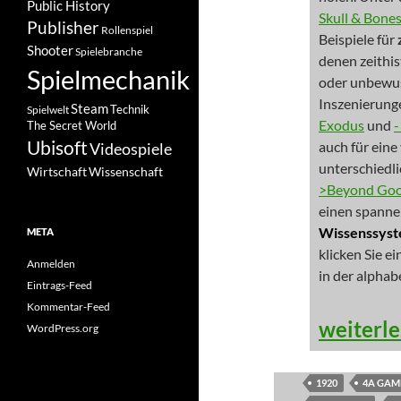
Public History
Skull & Bone
Publisher
Rollenspiel
Beispiele für
Shooter
Spielebranche
denen zeithi
Spielmechanik
oder unbewus
Inszenierung
Steam
Spielwelt
Technik
Exodus
und
The Secret World
Ubisoft
auch für eine
Videospiele
unterschiedl
Wissenschaft
Wirtschaft
>Beyond Good
einen spanne
Wissenssys
META
klicken Sie e
Anmelden
in der alphab
Eintrags-Feed
Kommentar-Feed
NEWS: Hi
weiterl
WordPress.org
1920
4A GAM