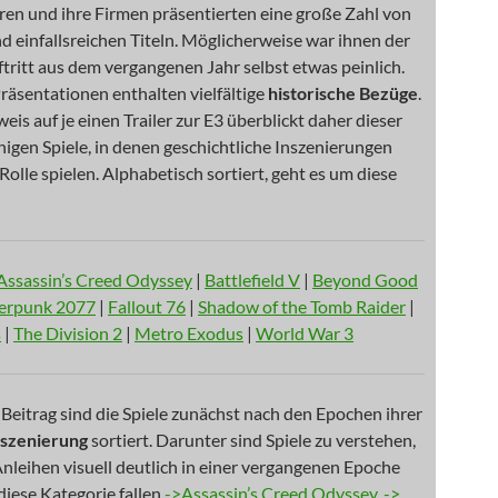
uren und ihre Firmen präsentierten eine große Zahl von
nd einfallsreichen Titeln. Möglicherweise war ihnen der
ftritt aus dem vergangenen Jahr selbst etwas peinlich.
Präsentationen enthalten vielfältige
historische Bezüge
.
is auf je einen Trailer zur E3 überblickt daher dieser
nigen Spiele, in denen geschichtliche Inszenierungen
 Rolle spielen. Alphabetisch sortiert, geht es um diese
Assassin’s Creed Odyssey
|
Battlefield V
|
Beyond Good
erpunk 2077
|
Fallout 76
|
Shadow of the Tomb Raider
|
s
|
The Division 2
|
Metro Exodus
|
World War 3
Beitrag sind die Spiele zunächst nach den Epochen ihrer
nszenierung
sortiert. Darunter sind Spiele zu verstehen,
 Anleihen visuell deutlich in einer vergangenen Epoche
diese Kategorie fallen
->Assassin’s Creed Odyssey
,
->