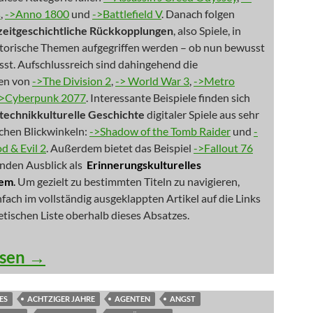
s
,
->Anno 1800
und
->Battlefield V
. Danach folgen
zeitgeschichtliche Rückkopplungen
, also Spiele, in
storische Themen aufgegriffen werden – ob nun bewusst
st. Aufschlussreich sind dahingehend die
en von
->The Division 2
,
-> World War 3
,
->Metro
->Cyberpunk 2077
. Interessante Beispiele finden sich
technikkulturelle Geschichte
digitaler Spiele aus sehr
ichen Blickwinkeln:
->Shadow of the Tomb Raider
und
-
 & Evil 2
. Außerdem bietet das Beispiel
->Fallout 76
nden Ausblick als
Erinnerungskulturelles
tem
.
Um gezielt zu bestimmten Titeln zu navigieren,
infach im vollständig ausgeklappten Artikel auf die Links
etischen Liste oberhalb dieses Absatzes.
mmelreiche aus der Stadt der Engel
esen
→
ES
ACHTZIGER JAHRE
AGENTEN
ANGST