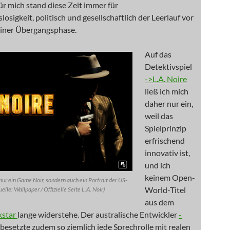
ür mich stand diese Zeit immer für
losigkeit, politisch und gesellschaftlich der Leerlauf vor
iner Übergangsphase.
Auf das
Detektivspiel
->L.A. Noire
ließ ich mich
daher nur ein,
weil das
Spielprinzip
erfrischend
innovativ ist,
und ich
keinem Open-
t nur ein Game Noir, sondern auch ein Portrait der US-
World-Titel
elle: Wallpaper / Offizielle Seite L.A. Noir)
aus dem
kstar
lange widerstehe. Der australische Entwickler
-
besetzte zudem so ziemlich jede Sprechrolle mit realen