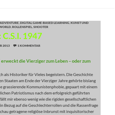
ADVENTURE
,
DIGITAL GAME-BASED LEARNING
,
KUNST UND
 WORLD
,
ROLLENSPIEL
,
SHOOTER
C.S.I. 1947
R 2013
1 KOMMENTAR
“ erweckt die Vierziger zum Leben – oder zum
 als Historiker für Vieles begeistern. Die Geschichte
en Staaten am Ende der Vierziger Jahre gehörte bislang
Die grassierende Kommunistenphobie, gepaart mit einem
ichen Patriotismus nach dem erfolgreich geführten
fällt mir ebenso wenig wie die rigiden gesellschaftlichen
in Bezug auf die Geschlechterrollen und die Rassenfrage
Schau getragene religiöse Inbrunst mit inquisitorischer