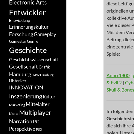
Electronic Arts
diese Leitfig
Entwickler
originellen u
kollektive Au
Entwicklung
Viele dieser 
Erinnerungskultur
Mit dem Verwe
Forschung
Gameplay
Beitrag dieje
Genre
Gamestar
eine zentrale
Geschichte
Spiele:
Geschichtswissenschaft
Gesellschaft
Grafik
Hamburg
Anno 1800
|
HAW Hamburg
Historiker
& Evil 2
|
Cyb
INNOVATION
Skull & Bone
Inszenierung
Kultur
Mittelalter
Marketing
Im folgenden 
Multiplayer
Moral
Geschichtsi
Narration
PC
die sich ihre
Perspektive
PS3
holen. Unter 