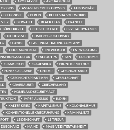
NTIKE
APOKALYPSE
ARCHÄOLOGIN
 ORIGINS
ASSASSIN'S CREED: ODYSSEY
ATMOSPHÄRE
BEFUGNISSE
BERLIN
BETHESDA SOFTWORKS
VIL 2
BIOWAFFE
BLACK FLAG
BRANCHE
BÜRGERKRIEG
CD PROJEKT RED
CRYSTAL DYNAMICS
DIE ODYSSEE
DMITRY GLUKHOVSKY
IEG
E3 2018
EAST INDIA TRADING COMPANY
E
EIDOS MONTREAL
ENTWICKLER
ENTWICKLUNG
INNERUNGSKULTUR
FALLOUT 76
FAN
FASCHISMUS
FRANKREICH
FRAUENBILD
FRONTIER-MYTHOS
FÜNFZIGER JAHRE
GENDER
GESCHICHTSBILD
ER
GESCHICHTSPRAKTIKEN
GESELLSCHAFT
ILD
GRABRÄUBER
GRIECHENLAND
HTEN
HOMELAND SECURITY ACT
TRUKTION
IMPERIALISMUS
INDIEN
N
KALTER KRIEG
KAPITALISMUS
KOLONIALISMUS
KONVENTIONELLE KRIEGFÜHRUNG
KRIMINALITÄT
CROFT
LEIDENSCHAFT
LEITFIGUR
 DISSONANZ
MAINZ
MASSIVE ENTERTAINMENT