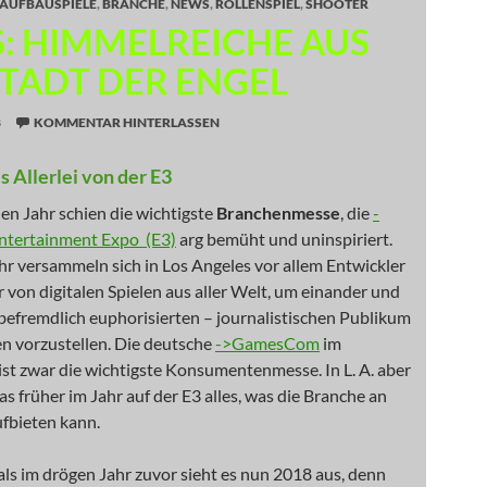
AUFBAUSPIELE
,
BRANCHE
,
NEWS
,
ROLLENSPIEL
,
SHOOTER
: HIMMELREICHE AUS
STADT DER ENGEL
8
KOMMENTAR HINTERLASSEN
s Allerlei von der E3
en Jahr schien die wichtigste
Branchenmesse
, die
-
Entertainment Expo (E3)
arg bemüht und uninspiriert.
hr versammeln sich in Los Angeles vor allem Entwickler
 von digitalen Spielen aus aller Welt, um einander und
 befremdlich euphorisierten – journalistischen Publikum
n vorzustellen. Die deutsche
->GamesCom
im
st zwar die wichtigste Konsumentenmesse. In L. A. aber
was früher im Jahr auf der E3 alles, was die Branche an
ufbieten kann.
ls im drögen Jahr zuvor sieht es nun 2018 aus, denn