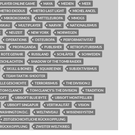
IPLAYER ONLINE GAME
MAYA
MEDIEN
MEER
METRO EXODUS
METRO LAST LIGHT
MICHEL ANCEL
MIKROKOSMOS
MITTELEUROPA
MMOGS
OSKAU
MULTIPLAYER
NARVIK
NATIONALISMUS
E
NEUZEIT
NEW YORK
NORWEGEN
OPERATIONS
OSTEUROPA
PERFORMATIVITÄT
EN
PROPAGANDA
PUBLISHER
RETROFUTURISMUS
ROTE GEFAHR
RUSSLAND
SCHLÄFER
SCHWEDEN
ESCHLACHTEN
SHADOW OF THE TOMB RAIDER
SKULL & BONES
SQUARE ENIX
SUBJEKTIVISMUS
TEAM-TAKTIK-SHOOTER
LLE GESCHICHTE
TERRORISMUS
THE DIVISION 2
TOM CLANCY
TOM CLANCY'S: THE DIVISION
TRADITION
SOFT
UBISOFT BLUE BYTE
UBISOFT MONTPELLIER
UBISOFT SINGAPUR
VERTIKALITÄT
VISION
WASHINGTON D.C.
WELTNIVEAU
WISSENSSYSTEM
ZEITGESCHICHTLICHE RÜCKKOPPLUNG
E RÜCKKOPPLUNG
ZWEITER WELTKRIEG