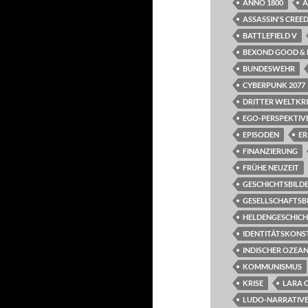
ANNO 1800
A
ASSASSIN'S CREED
BATTLEFIELD V
BEXOND GOOD & E
BUNDESWEHR
CYBERPUNK 2077
DRITTER WELTKR
EGO-PERSPEKTIV
EPISODEN
ER
FINANZIERUNG
FRÜHE NEUZEIT
GESCHICHTSBILD
GESELLSCHAFTSB
HELDENGESCHIC
IDENTITÄTSKONS
INDISCHER OZEA
KOMMUNISMUS
KRISE
LARA 
LUDO-NARRATIVE