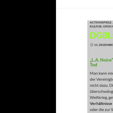
ACTIONSPIELE
,
KULTUR
,
OPEN
DGBL: 
11. DEZEMBE
„L.A. Noire
Tod
Man kann mich
der Vereinigt
nicht dazu. 
überschwängl
Weltkrieg, ge
Verhältnisse
oder die zur 