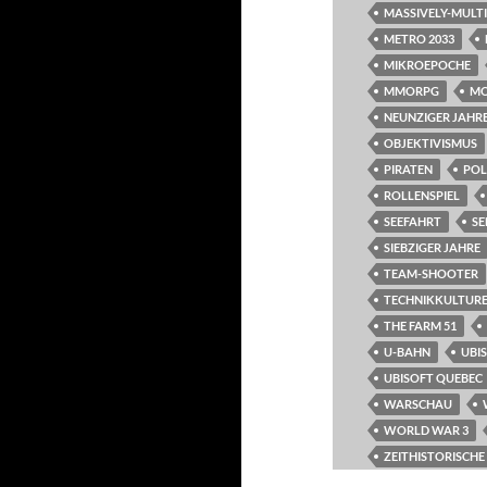
MASSIVELY-MULT
METRO 2033
MIKROEPOCHE
MMORPG
M
NEUNZIGER JAHR
OBJEKTIVISMUS
PIRATEN
POL
ROLLENSPIEL
SEEFAHRT
SE
SIEBZIGER JAHRE
TEAM-SHOOTER
TECHNIKKULTURE
THE FARM 51
U-BAHN
UBI
UBISOFT QUEBEC
WARSCHAU
WORLD WAR 3
ZEITHISTORISCH