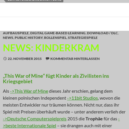
AUFBAUSPIELE
,
DIGITAL GAME-BASED LEARNING
,
DOWNLOAD / DLC
,
NEWS
,
PUBLIC HISTORY
,
ROLLENSPIEL
,
STRATEGIESPIELE
NEWS: KINDERKRAM
22. NOVEMBER 2015
KOMMENTAR HINTERLASSEN
„This War of Mine“ fügt Kinder als Zivilisten ins
Kriegsgebiet
Als
->This War of Mine
dieses Jahr erschien, gelang dem
kleinen polnischen Independent
->11bit Studios
, wovon die
meisten Entwickler nur träumen können. Nicht nur, dass ihr
Spiel mit Preisen überhäuft wurde – unter anderem verlieh der
->Deutsche Computerspielpreis
2015 die
Trophäe
für das
-
>beste Internationale Spiel
– sie drangen auch mit einer