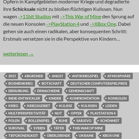
Opfern in Kampfgebieten moderner Kriege und degradierte
ihre
Schicksale
nicht zu bloßen flüchtigen Kulissen. Nun
wagen
->11bit Studios
mit
->This War of Mine
den Sprung auf
die neuen Konsolen
->PlayStation 4
und
->XBox One
. Dabei
gehen sie auch einen radikalen, aber konsequenten Schritt:
Erstmals versetzen sie in die Perspektive von Kindern…
NEWS: Kinderkram
weiterlesen
→
2015
ABGRÜNDE
ANGST
ANTIKRIEGSPIEL
ATMOSPHÄRE
BOSNIENKRIEG
BOTSCHAFT
DEUTSCHER COMPUTERSPIELPREIS
ERFAHRUNG
ERWACHSENE
GEMEINSCHAFT
INDIE-ENTWICKLER
KINDER
KONFRONTATION
KONSOLEN
KRIEG
KRIEGSGEBIET
KULISSE
KULISSEN
LEIDEN
MULTIPERSPEKTIVITÄT
NOT
OPFER
PLAYSTATION 4
POLEN
ROLLENSPIEL
RUHE
SARJEVO
SCHÖNHEIT
SURVIVAL
SYRIEN
TÄTER
THIS WAR OF MINE
TIEFGRÜNDIGKEIT
ÜBERLEBENDE
UKRAINE
XBOX ONE