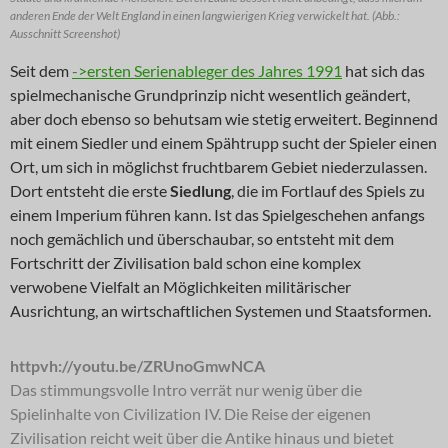
anderen Ende der Welt England in einen langwierigen Krieg verwickelt hat. (Abb.:
Ausschnitt Screenshot)
Seit dem
->ersten Serienableger des Jahres 1991
hat sich das
spielmechanische Grundprinzip nicht wesentlich geändert,
aber doch ebenso so behutsam wie stetig erweitert. Beginnend
mit einem Siedler und einem Spähtrupp sucht der Spieler einen
Ort, um sich in möglichst fruchtbarem Gebiet niederzulassen.
Dort entsteht die erste
Siedlung
, die im Fortlauf des Spiels zu
einem Imperium führen kann. Ist das Spielgeschehen anfangs
noch gemächlich und überschaubar, so entsteht mit dem
Fortschritt der Zivilisation bald schon eine komplex
verwobene Vielfalt an Möglichkeiten militärischer
Ausrichtung, an wirtschaftlichen Systemen und Staatsformen.
httpvh://youtu.be/ZRUnoGmwNCA
Das stimmungsvolle Intro verrät nur wenig über die
Spielinhalte von Civilization IV. Die Reise der eigenen
Zivilisation reicht weit über die Antike hinaus und bietet