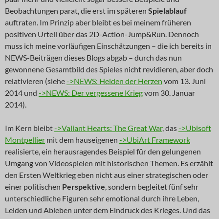
Beobachtungen parat, die erst im späteren
Spielablauf
auftraten. Im Prinzip aber bleibt es bei meinem früheren
positiven Urteil über das 2D-Action-Jump&Run. Dennoch
muss ich meine vorläufigen Einschätzungen – die ich bereits in
NEWS-Beiträgen dieses Blogs abgab – durch das nun
gewonnene Gesamtbild des Spieles nicht revidieren, aber doch
relativieren (siehe
->NEWS: Helden der Herzen
vom 13. Juni
2014 und
->NEWS: Der vergessene Krieg
vom 30. Januar
2014).
Im Kern bleibt
->Valiant Hearts: The Great War
, das
->Ubisoft
Montpellier
mit dem hauseigenen
->UbiArt Framework
realisierte, ein herausragendes Beispiel für den gelungenen
Umgang von Videospielen mit historischen Themen. Es erzählt
den Ersten Weltkrieg eben nicht aus einer strategischen oder
einer politischen
Perspektive
, sondern begleitet fünf sehr
unterschiedliche Figuren sehr emotional durch ihre Leben,
Leiden und Ableben unter dem Eindruck des Krieges. Und das