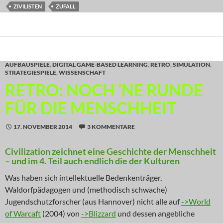
ZIVILISTEN
ZUFALL
AUFBAUSPIELE
,
DIGITAL GAME-BASED LEARNING
,
RETRO
,
SIMULATION
,
STRATEGIESPIELE
,
WISSENSCHAFT
RETRO: NOCH ’NE RUNDE
FÜR DIE MENSCHHEIT
17. NOVEMBER 2014
3 KOMMENTARE
Civilization zeichnet eine Geschichte der Menschheit
– und im 4. Teil auch endlich die der Kulturen
Was haben sich intellektuelle Bedenkenträger,
Waldorfpädagogen und (methodisch schwache)
Jugendschutzforscher (aus Hannover) nicht alle auf
->World
of Warcaft
(2004) von
->Blizzard
und dessen angebliche