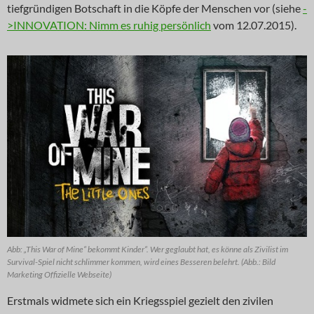
tiefgründigen Botschaft in die Köpfe der Menschen vor (siehe
-
>INNOVATION: Nimm es ruhig persönlich
vom 12.07.2015).
Abb: „This War of Mine“ bekommt Kinder“. Wer geglaubt hat, es könne als Zivilist im
Survival-Spiel nicht schlimmer kommen, wird eines Besseren belehrt. (Abb.: Bild
Marketing Offizielle Webseite)
Erstmals widmete sich ein Kriegsspiel gezielt den zivilen