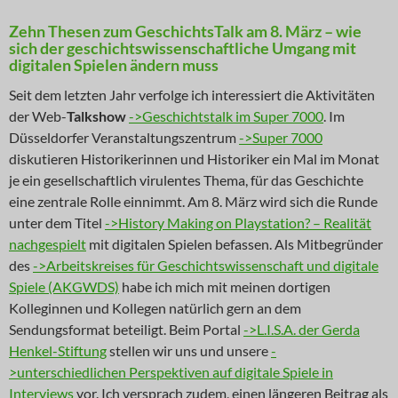
Zehn Thesen zum GeschichtsTalk am 8. März – wie
sich der geschichtswissenschaftliche Umgang mit
digitalen Spielen ändern muss
Seit dem letzten Jahr verfolge ich interessiert die Aktivitäten
der Web-
Talkshow
->Geschichtstalk im Super 7000
. Im
Düsseldorfer Veranstaltungszentrum
->Super 7000
diskutieren Historikerinnen und Historiker ein Mal im Monat
je ein gesellschaftlich virulentes Thema, für das Geschichte
eine zentrale Rolle einnimmt. Am 8. März wird sich die Runde
unter dem Titel
->History Making on Playstation? – Realität
nachgespielt
mit digitalen Spielen befassen. Als Mitbegründer
des
->Arbeitskreises für Geschichtswissenschaft und digitale
Spiele (AKGWDS)
habe ich mich mit meinen dortigen
Kolleginnen und Kollegen natürlich gern an dem
Sendungsformat beteiligt. Beim Portal
->L.I.S.A. der Gerda
Henkel-Stiftung
stellen wir uns und unsere
-
>unterschiedlichen Perspektiven auf digitale Spiele in
Interviews
vor. Ich versprach zudem, einen längeren Beitrag als