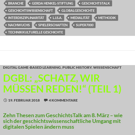
BRANCHE
GERDA HENKEL-STIFTUNG
GESCHICHTSTALK
GESCHICHTSWISSENSCHAFT
GLOBALGESCHICHTE
INTERDISZIPLINARITÄT
L.I.S.A.
MEDIALITÄT
METHODIK
NACHWUCHS
SPIELERSCHAFTEN
SUPER7000
TECHNIKKULTURELLE GESCHICHTE
DIGITAL GAME-BASED LEARNING
,
PUBLIC HISTORY
,
WISSENSCHAFT
DGBL: „SCHATZ, WIR
MÜSSEN REDEN!“ (TEIL 1)
19. FEBRUAR 2018
4 KOMMENTARE
Zehn Thesen zum GeschichtsTalk am 8. März – wie
sich der geschichtswissenschaftliche Umgang mit
digitalen Spielen ändern muss