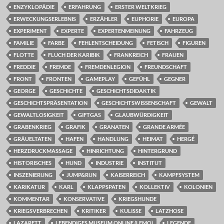
ENZYKLOPÄDIE
ERFAHRUNG
ERSTER WELTKRIEG
ERWECKUNGSERLEBNIS
ERZÄHLER
EUPHORIE
EUROPA
EXPERIMENT
EXPERTE
EXPERTENMEINUNG
FAHRZEUG
FAMILIE
FARBE
FEHLENTSCHEIDUNG
FETISCH
FIGUREN
FLOTTE
FLUCH DER KARIBIK
FRANKREICH
FRAUEN
FREDDIE
FREMDE
FREMDENLEGION
FREUNDSCHAFT
FRONT
FRONTEN
GAMEPLAY
GEFÜHL
GEGNER
GEORGE
GESCHICHTE
GESCHICHTSDIDAKTIK
GESCHICHTSPRÄSENTATION
GESCHICHTSWISSENSCHAFT
GEWALT
GEWALTLOSIGKEIT
GIFTGAS
GLAUBWÜRDIGKEIT
GRABENKRIEG
GRAFIK
GRANATEN
GRANDE ARMÉE
GRÄUELTATEN
HAFEN
HANDLUNG
HEIMAT
HERGÉ
HERZDRUCKMASSAGE
HINRICHTUNG
HINTERGRUND
HISTORISCHES
HUND
INDUSTRIE
INSTITUT
INSZENIERUNG
JUMP&RUN
KAISERREICH
KAMPFSYSTEM
KARIKATUR
KARL
KLAPPSPATEN
KOLLEKTIV
KOLONIEN
KOMMENTAR
KONSERVATIVE
KRIEGSHUNDE
KRIEGSVERBRECHEN
KRITIKER
KULISSE
LATZHOSE
LAZARETT
LEBENDIGES MUSEUM ONLINE (LEMO)
LEGENDE