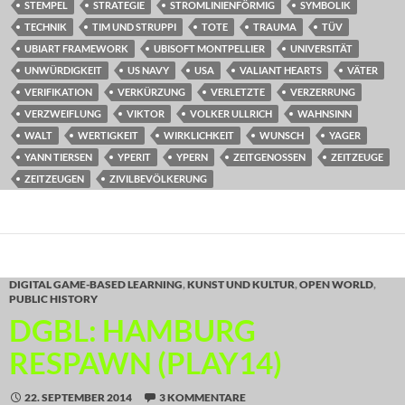
STEMPEL
STRATEGIE
STROMLINIENFÖRMIG
SYMBOLIK
TECHNIK
TIM UND STRUPPI
TOTE
TRAUMA
TÜV
UBIART FRAMEWORK
UBISOFT MONTPELLIER
UNIVERSITÄT
UNWÜRDIGKEIT
US NAVY
USA
VALIANT HEARTS
VÄTER
VERIFIKATION
VERKÜRZUNG
VERLETZTE
VERZERRUNG
VERZWEIFLUNG
VIKTOR
VOLKER ULLRICH
WAHNSINN
WALT
WERTIGKEIT
WIRKLICHKEIT
WUNSCH
YAGER
YANN TIERSEN
YPERIT
YPERN
ZEITGENOSSEN
ZEITZEUGE
ZEITZEUGEN
ZIVILBEVÖLKERUNG
DIGITAL GAME-BASED LEARNING
,
KUNST UND KULTUR
,
OPEN WORLD
,
PUBLIC HISTORY
DGBL: HAMBURG
RESPAWN (PLAY14)
22. SEPTEMBER 2014
3 KOMMENTARE