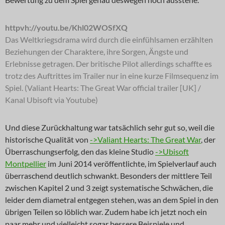
httpvh://youtu.be/Khl02WOSfXQ
Das Weltkriegsdrama wird durch die einfühlsamen erzählten
Beziehungen der Charaktere, ihre Sorgen, Ängste und
Erlebnisse getragen. Der britische Pilot allerdings schaffte es
trotz des Auftrittes im Trailer nur in eine kurze Filmsequenz im
Spiel. (Valiant Hearts: The Great War official trailer [UK] /
Kanal Ubisoft via Youtube)
Und diese Zurückhaltung war tatsächlich sehr gut so, weil die
historische Qualität von
->Valiant Hearts: The Great War
, der
Überraschungserfolg, den das kleine Studio
->Ubisoft
Montpellier
im Juni 2014 veröffentlichte, im Spielverlauf auch
überraschend deutlich schwankt. Besonders der mittlere Teil
zwischen Kapitel 2 und 3 zeigt systematische Schwächen, die
leider dem diametral entgegen stehen, was an dem Spiel in den
übrigen Teilen so löblich war. Zudem habe ich jetzt noch ein
paar mehr und vielleicht sogar bessere Beispiele und