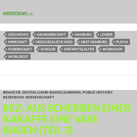
DGBL: Hamburg Respawn (PLAY14)
weiterlesen
→
GESCHICHTE
GRUNGEBDCRAFT
HAMBURG
LEHRER
MINECRAFT
MIZA'S REALISTIC MOD
NEXT HAMBURG
PLAY14
PUREBDCRAFT
SCHÜLER
SPÄTMITTELALTER
WORKSHOP
WORLDEDIT
BRANCHE
,
DIGITAL GAME-BASED LEARNING
,
PUBLIC HISTORY
,
REZENSION
,
WISSENSCHAFT
REZ: AUS SCHERBEN EINER
KARAFFE EINE VASE
BAUEN (TEIL 3)