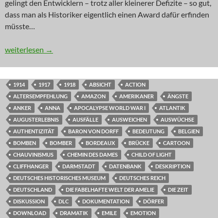
gelingt den Entwicklern – trotz aller kleinerer Defizite – so gut,
dass man als Historiker eigentlich einen Award dafür erfinden
müsste…
INNOVATION: Zersiebt, verlobt, verheiratet
weiterlesen
→
1914
1917
1918
ABSICHT
ACTION
ALTERSEMPFEHLUNG
AMAZON
AMERIKANER
ÄNGSTE
ANKER
ANNA
APOCALYPSE WORLD WAR I
ATLANTIK
AUGUSTERLEBNIS
AUSFÄLLE
AUSWEICHEN
AUSWÜCHSE
AUTHENTIZITÄT
BARON VON DORFF
BEDEUTUNG
BELGIEN
BOMBEN
BOMBER
BORDEAUX
BRÜCKE
CARTOON
CHAUVINISMUS
CHEMIN DES DAMES
CHILD OF LIGHT
CLIFFHANGER
DARMSTADT
DATENBANK
DESKRIPTION
DEUTSCHES HISTORISCHES MUSEUM
DEUTSCHES REICH
DEUTSCHLAND
DIE FABELHAFTE WELT DER AMELIE
DIE ZEIT
DISKUSSION
DLC
DOKUMENTATION
DÖRFER
DOWNLOAD
DRAMATIK
EMILE
EMOTION