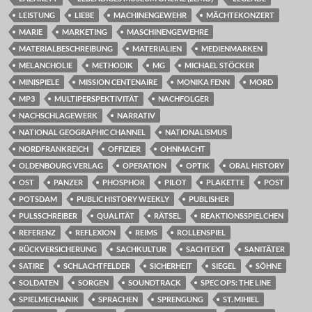
LEISTUNG
LIEBE
MACHINENGEWEHR
MÄCHTEKONZERT
MARIE
MARKETING
MASCHINENGEWEHRE
MATERIALBESCHREIBUNG
MATERIALIEN
MEDIENMARKEN
MELANCHOLIE
METHODIK
MG
MICHAEL STÖCKER
MINISPIELE
MISSION CENTENAIRE
MONIKA FENN
MORD
MP3
MULTIPERSPEKTIVITÄT
NACHFOLGER
NACHSCHLAGEWERK
NARRATIV
NATIONAL GEOGRAPHIC CHANNEL
NATIONALISMUS
NORDFRANKREICH
OFFIZIER
OHNMACHT
OLDENBOURG VERLAG
OPERATION
OPTIK
ORAL HISTORY
OST
PANZER
PHOSPHOR
PILOT
PLAKETTE
POST
POTSDAM
PUBLIC HISTORY WEEKLY
PUBLISHER
PULSSCHREIBER
QUALITÄT
RÄTSEL
REAKTIONSSPIELCHEN
REFERENZ
REFLEXION
REIMS
ROLLENSPIEL
RÜCKVERSICHERUNG
SACHKULTUR
SACHTEXT
SANITÄTER
SATIRE
SCHLACHTFELDER
SICHERHEIT
SIEGEL
SÖHNE
SOLDATEN
SORGEN
SOUNDTRACK
SPEC OPS: THE LINE
SPIELMECHANIK
SPRACHEN
SPRENGUNG
ST. MIHIEL