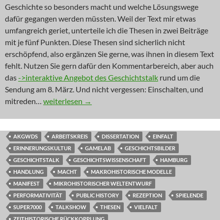
Geschichte so besonders macht und welche Lösungswege
dafür gegangen werden müssten. Weil der Text mir etwas
umfangreich geriet, unterteile ich die Thesen in zwei Beiträge
mit je fünf Punkten. Diese Thesen sind sicherlich nicht
erschöpfend, also ergänzen Sie gerne, was ihnen in diesem Text
fehlt. Nutzen Sie gern dafür den Kommentarbereich, aber auch
das
->interaktive Angebot des Geschichtstalk
rund um die
Sendung am 8. März. Und nicht vergessen: Einschalten, und
DGBL: „Schatz, wir müssen reden!“ (Teil 1)
mitreden…
weiterlesen
→
AKGWDS
ARBEITSKREIS
DISSERTATION
EINFALT
ERINNERUNGSKULTUR
GAMELAB
GESCHICHTSBILDER
GESCHICHTSTALK
GESCHICHTSWISSENSCHAFT
HAMBURG
HANDLUNG
MACHT
MAKROHISTORISCHE MODELLE
MANIFEST
MIKROHISTORISCHER WELTENTWURF
PERFORMATIVITÄT
PUBLIC HISTORY
REZEPTION
SPIELENDE
SUPER7000
TALKSHOW
THESEN
VIELFALT
ZEITHISTORISCHE RÜCKKOPPLUNG