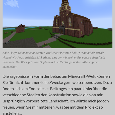
Abb.: Einige Teilnehmer des ersten Workshops leisteten fleißig Teamarbeit, um die
Nikolai-Kirche zu errichten. Linkerhand eine von mir in einer Ruhepause eingefügte
Schmiede. Der Blick geht vom Hopfenmarkt in Richtung Burstah. (Abb. eigener
Screenshot)
Die Ergebnisse in Form der bebauten Minecraft-Welt können
Sie für nicht-kommerzielle Zwecke gern weiter benutzen. Dazu
finden sich am Ende dieses Beitrages ein paar
Links
über die
verschiedene Stadien der Konstruktion sowie die von mir
ursprünglich vorbereitete Landschaft. Ich würde mich jedoch
freuen, wenn Sie mir mitteilen, was Sie mit dem Projekt so
anstellen…