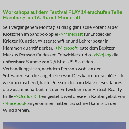
Workshops auf dem Festival PLAY14 erschufen Teile
Hamburgs im 16. Jh. mit Minecraft
Seit vergangenem Montag ist das gigantische Potential der
Klötzchen im Sandbox-Spiel
->Minecraft
für Entdecker,
Krieger, Künstler, Wissenschaftler und Lehrer sogar in
Mammon quantifizierbar.
->Microsoft
legte dem Besitzer
Markus Persson für dessen Entwicklerstudio
->Mojang
die
unfassbar
e Summe von 2,5 Mrd. US-$ auf den
Verhandlungstisch, nachdem Persson wohl an den
Softwareriesen herangetreten war. Dies kam ebenso plötzlich
wie überraschend, hatte Persson doch im März dieses Jahres
die Zusammenarbeit mit den Entwicklern der Virtual-Reality-
Brille
->Oculus Rift
eingestellt, weil diese ein Kaufangebot von
->Facebook
angenommen hatten. So schnell kann sich der
Wind drehen.