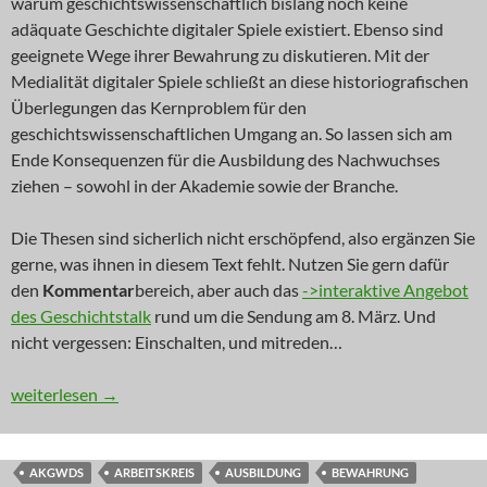
warum geschichtswissenschaftlich bislang noch keine
adäquate Geschichte digitaler Spiele existiert. Ebenso sind
geeignete Wege ihrer Bewahrung zu diskutieren. Mit der
Medialität digitaler Spiele schließt an diese historiografischen
Überlegungen das Kernproblem für den
geschichtswissenschaftlichen Umgang an. So lassen sich am
Ende Konsequenzen für die Ausbildung des Nachwuchses
ziehen – sowohl in der Akademie sowie der Branche.
Die Thesen sind sicherlich nicht erschöpfend, also ergänzen Sie
gerne, was ihnen in diesem Text fehlt. Nutzen Sie gern dafür
den
Kommentar
bereich, aber auch das
->interaktive Angebot
des Geschichtstalk
rund um die Sendung am 8. März. Und
nicht vergessen: Einschalten, und mitreden…
DGBL: „Schatz, wir müssen reden!“ (Teil 2)
weiterlesen
→
AKGWDS
ARBEITSKREIS
AUSBILDUNG
BEWAHRUNG