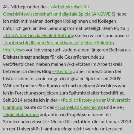
Als Mitbegründer des
->Arbeitskreises für
Geschichtswissenschaft und digitale Spiele (AKGWDS)
habe
ich mich mit meinen dortigen Kolleginnen und Kollegen
natürlich gern an dem Sendungsformat beteiligt. Beim Portal
-
>L.I.S.A. der Gerda Henkel-Stiftung
stellen wir uns und unsere
->unterschiedlichen Perspektiven auf digitale Spiele in
Interviews
vor. Ich versprach zudem, einen längeren Beitrag als
Diskussionsgrundlage
für die Gesprächsrunde zu
veröffentlichen. Neben meinen Aktivitäten im Arbeitskreis
betreibe ich dieses Blog
->Keimling
über Innovationen bei
historischen Inszenierungen in digitalen Spielen seit 2009.
Während meines Studiums und nach meinem Abschluss war
ich in Forschungsprojekten zum Spätmittelalter beschäftigt.
Seit 2014 arbeite ich in der
->Public History an der Universität
Hamburg
, baute dort das
->GameLab Geschichte
und eine
-
>Spielebibliothek
auf, die ich in Projektseminaren mit
Studierenden einsetze. Meine Dissertation, die im Januar 2018
an der Universität Hamburg eingereicht wurde, untersucht