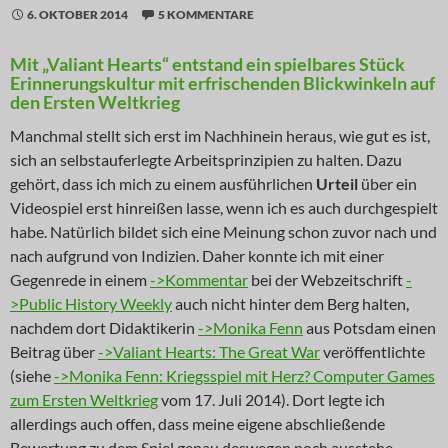
6. OKTOBER 2014
5 KOMMENTARE
Mit „Valiant Hearts“ entstand ein spielbares Stück
Erinnerungskultur mit erfrischenden Blickwinkeln auf
den Ersten Weltkrieg
Manchmal stellt sich erst im Nachhinein heraus, wie gut es ist,
sich an selbstauferlegte Arbeitsprinzipien zu halten. Dazu
gehört, dass ich mich zu einem ausführlichen
Urteil
über ein
Videospiel erst hinreißen lasse, wenn ich es auch durchgespielt
habe. Natürlich bildet sich eine Meinung schon zuvor nach und
nach aufgrund von Indizien. Daher konnte ich mit einer
Gegenrede in einem
->Kommentar
bei der Webzeitschrift
-
>Public History Weekly
auch nicht hinter dem Berg halten,
nachdem dort Didaktikerin
->Monika Fenn
aus Potsdam einen
Beitrag über
->Valiant Hearts: The Great War
veröffentlichte
(siehe
->Monika Fenn: Kriegsspiel mit Herz? Computer Games
zum Ersten Weltkrieg
vom 17. Juli 2014). Dort legte ich
allerdings auch offen, dass meine eigene abschließende
Bewertung zu dem Spiel genau deswegen noch ausstehe.