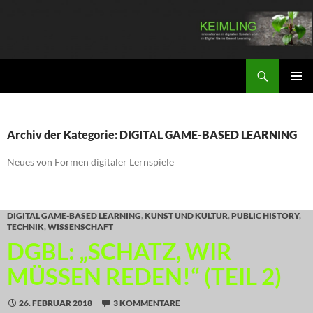
Zum
Inhalt
springen
Suchen
KEIMLING
PRIMÄR
MENÜ
Archiv der Kategorie: DIGITAL GAME-BASED LEARNING
Neues von Formen digitaler Lernspiele
DIGITAL GAME-BASED LEARNING
,
KUNST UND KULTUR
,
PUBLIC HISTORY
,
TECHNIK
,
WISSENSCHAFT
DGBL: „SCHATZ, WIR
MÜSSEN REDEN!“ (TEIL 2)
26. FEBRUAR 2018
3 KOMMENTARE