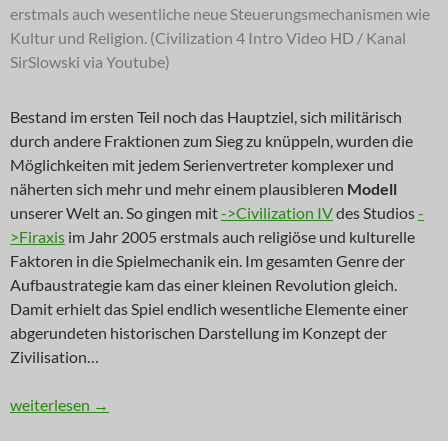
erstmals auch wesentliche neue Steuerungsmechanismen wie
Kultur und Religion. (Civilization 4 Intro Video HD / Kanal
SirSlowski via Youtube)
Bestand im ersten Teil noch das Hauptziel, sich militärisch
durch andere Fraktionen zum Sieg zu knüppeln, wurden die
Möglichkeiten mit jedem Serienvertreter komplexer und
näherten sich mehr und mehr einem plausibleren
Modell
unserer Welt an. So gingen mit
->Civilization IV
des Studios
-
>Firaxis
im Jahr 2005 erstmals auch religiöse und kulturelle
Faktoren in die Spielmechanik ein. Im gesamten Genre der
Aufbaustrategie kam das einer kleinen Revolution gleich.
Damit erhielt das Spiel endlich wesentliche Elemente einer
abgerundeten historischen Darstellung im Konzept der
Zivilisation…
RETRO: Noch ’ne Runde für die Menschheit
weiterlesen
→