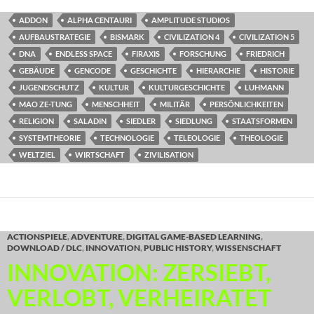
ADDON
ALPHA CENTAURI
AMPLITUDE STUDIOS
AUFBAUSTRATEGIE
BISMARK
CIVILIZATION 4
CIVILIZATION 5
DNA
ENDLESS SPACE
FIRAXIS
FORSCHUNG
FRIEDRICH
GEBÄUDE
GENCODE
GESCHICHTE
HIERARCHIE
HISTORIE
JUGENDSCHUTZ
KULTUR
KULTURGESCHICHTE
LUHMANN
MAO ZE-TUNG
MENSCHHEIT
MILITÄR
PERSÖNLICHKEITEN
RELIGION
SALADIN
SIEDLER
SIEDLUNG
STAATSFORMEN
SYSTEMTHEORIE
TECHNOLOGIE
TELEOLOGIE
THEOLOGIE
WELTZIEL
WIRTSCHAFT
ZIVILISATION
ACTIONSPIELE
,
ADVENTURE
,
DIGITAL GAME-BASED LEARNING
,
DOWNLOAD / DLC
,
INNOVATION
,
PUBLIC HISTORY
,
WISSENSCHAFT
INNOVATION: ZERSIEBT,
VERLOBT, VERHEIRATET