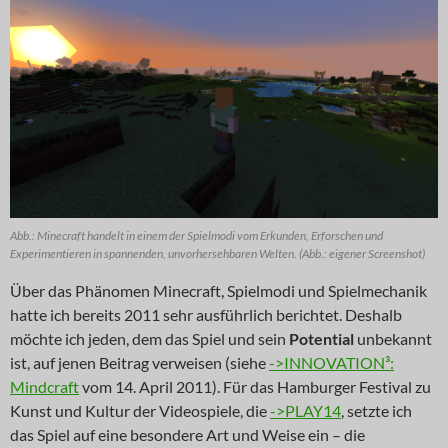
Abb.: Minecraft handelt in einem der Spielmodi vom Erkunden, Erforschen und
Experimentieren in spannenden, unvorhersehbaren Welten. (Abb.: eigener Screenshot)
Über das Phänomen Minecraft, Spielmodi und Spielmechanik
hatte ich bereits 2011 sehr ausführlich berichtet. Deshalb
möchte ich jeden, dem das Spiel und sein
Potential
unbekannt
ist, auf jenen Beitrag verweisen (siehe
->INNOVATION³:
Mindcraft
vom 14. April 2011). Für das Hamburger Festival zu
Kunst und Kultur der Videospiele, die
->PLAY14
, setzte ich
das Spiel auf eine besondere Art und Weise ein – die