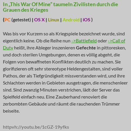
In „This War Of Mine“ taumeln Zivilisten durch die
Grauen des Krieges
(
PC
(getestet)
|
OS X
|
Linux
|
Android
|
iOS
)
Was bis vor Kurzem so als Kriegspiele bezeichnet wurde, sind
eigentlich keine. Ob die Reihe nun
->Battlefield
oder
->Call of
Duty
heißt, ihre Ableger inszenieren
Gefechte
in pittoresken,
und doch sterilen Umgebungen, denen es völlig abgeht, die
Folgen von bewaffneten Konflikten deutlich zu machen. Sie
glorifizieren oft sehr stereotype Heldengestalten, sind voller
Pathos, der als Tiefgründigkeit missverstanden wird, und ihre
Schlachten werden in Gebieten ausgetragen, die menschenleer
sind. Sind zwanzig Minuten verstrichen, lädt der Server das
Spielfeld einfach neu. Eine Zauberhand renoviert die
zerbombten Gebäude und räumt die rauchenden Trümmer
beiseite.
httpvh://youtu.be/1cGZ-19yfks