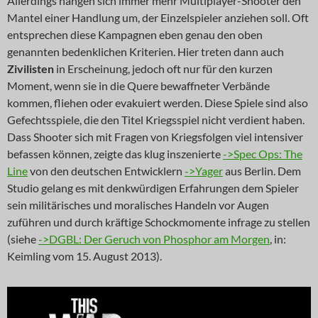
Allerdings hängen sich immer mehr Multiplayer-Shooter den
Mantel einer Handlung um, der Einzelspieler anziehen soll. Oft
entsprechen diese Kampagnen eben genau den oben
genannten bedenklichen Kriterien. Hier treten dann auch
Zivilisten
in Erscheinung, jedoch oft nur für den kurzen
Moment, wenn sie in die Quere bewaffneter Verbände
kommen, fliehen oder evakuiert werden. Diese Spiele sind also
Gefechtsspiele, die den Titel Kriegsspiel nicht verdient haben.
Dass Shooter sich mit Fragen von Kriegsfolgen viel intensiver
befassen können, zeigte das klug inszenierte
->Spec Ops: The
Line
von den deutschen Entwicklern
->Yager
aus Berlin. Dem
Studio gelang es mit denkwürdigen Erfahrungen dem Spieler
sein militärisches und moralisches Handeln vor Augen
zuführen und durch kräftige Schockmomente infrage zu stellen
(siehe
->DGBL: Der Geruch von Phosphor am Morgen
, in:
Keimling vom 15. August 2013).