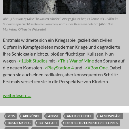
Abb: „This War of Mine“ bekommt Kinder“. Wer geglaubt hat, es könne als Zivilist im
Survival-Spiel nicht schlimmer kommen, wird eines Besseren belehrt. (Abb.: Bild
Marketing Offizielle Webseite)
Erstmals widmete sich ein Kriegsspiel gezielt den zivilen
Opfern in Kampfgebieten moderner Kriege und degradierte
ihre
Schicksale
nicht zu bloßen flüchtigen Kulissen. Nun
wagen
->11bit Studios
mit
->This War of Mine
den Sprung auf
die neuen Konsolen
->PlayStation 4
und
->XBox One
. Dabei
gehen sie auch einen radikalen, aber konsequenten Schritt:
Erstmals versetzen sie in die Perspektive von Kindern…
NEWS: Kinderkram
weiterlesen
→
2015
ABGRÜNDE
ANGST
ANTIKRIEGSPIEL
ATMOSPHÄRE
BOSNIENKRIEG
BOTSCHAFT
DEUTSCHER COMPUTERSPIELPREIS