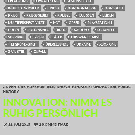
ERFAHRUNG
ERWACHSENE
GEMEINSCHAFT
INDIE-ENTWICKLER
KINDER
KONFRONTATION
KONSOLEN
KRIEG
KRIEGSGEBIET
KULISSE
KULISSEN
LEIDEN
MULTIPERSPEKTIVITÄT
NOT
OPFER
PLAYSTATION 4
POLEN
ROLLENSPIEL
RUHE
SARJEVO
SCHÖNHEIT
SURVIVAL
SYRIEN
TÄTER
THIS WAR OF MINE
TIEFGRÜNDIGKEIT
ÜBERLEBENDE
UKRAINE
XBOX ONE
ZIVILISTEN
ZUFALL
ADVENTURE
,
AUFBAUSPIELE
,
INNOVATION
,
KUNST UND KULTUR
,
PUBLIC
HISTORY
INNOVATION: NIMM ES
RUHIG PERSÖNLICH
12. JULI 2015
2 KOMMENTARE