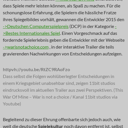
dass Spiele mehr leisten können, als Spaß zu machen. Für die
schonungslose Erfahrung, die Spielern die hässliche Fratze
ihres Spiegelbildes vorhält, gewannen die Entwickler 2015 den
->Deutschen Computerspielpreis
(DCP) in der Kategorie
-
>Bestes Internationales Spiel
. Einen Vorgeschmack auf das
fordernde Spielerlebnis geben die Entwickler mit der Webseite
->warisnotachoice.com
, in der interaktive Trailer die teils
gravierenden Nachwirkungen von Entscheidungen aufzeigen.
httpvh://youtu.be/RtZC9RAoFzo
Dass selbst die Folgen wohlüberlegter Entscheidungen in
einem Kriegsgebiet unabsehbar sind, zeigen 11bit studios
eindrucksvoll im aktuellen Trailer aus zwei Perspektiven. (This
War Of Mine – War is not a choice / Kanal 11bit studios via
Youtube)
Begleitend zu dieser Ehrung offenbarte sich jedoch auch, wie
weit die deutsche
Spielekultur
noch davon entfernt ist, selbst