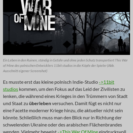
Ein Leben in den Ruinen, ständig in Gefahr und ohne jeden Schutz transportiert This War
of Mine des polnischen Entwicklers 11bit studios in die Köpfe der Spieler (Abb.
Ausschnitt eigener Screenshot)
Es musste erst das kleine polnisch Indie-Studio
->11bit
studios
kommen, um den Fokus auf das Leid der Zivilisten zu
lenken, die während eines Krieges in den Trümmern von Stadt
und Staat zu
überleben
versuchen. Damit fügt es nicht nur
eine Facette moderner Kriege hinzu, die aktueller nicht sein
könnte. Schließlich muss man den Blick nur in Richtung der
schwelenden Ukraine oder des arabischen Flächenbrandes
wenden. Vielmehr beweist
->This War Of Mine
eindrucksvoll,