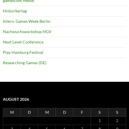
gamescom Messe
Historikertag
Intern. Games Week Berlin
Nachwuchsworkshop HGV
Next Level Conference
Play Hamburg Festival
Researching Games (DE)
AUGUST 2026
M
D
M
D
F
S
S
1
2
3
4
5
6
7
8
9