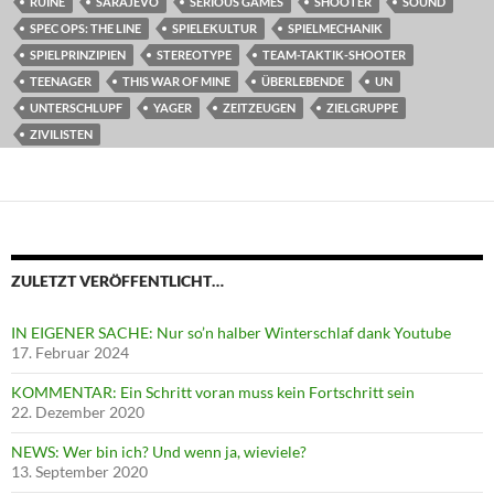
RUINE
SARAJEVO
SERIOUS GAMES
SHOOTER
SOUND
SPEC OPS: THE LINE
SPIELEKULTUR
SPIELMECHANIK
SPIELPRINZIPIEN
STEREOTYPE
TEAM-TAKTIK-SHOOTER
TEENAGER
THIS WAR OF MINE
ÜBERLEBENDE
UN
UNTERSCHLUPF
YAGER
ZEITZEUGEN
ZIELGRUPPE
ZIVILISTEN
ZULETZT VERÖFFENTLICHT…
IN EIGENER SACHE: Nur so’n halber Winterschlaf dank Youtube
17. Februar 2024
KOMMENTAR: Ein Schritt voran muss kein Fortschritt sein
22. Dezember 2020
NEWS: Wer bin ich? Und wenn ja, wieviele?
13. September 2020