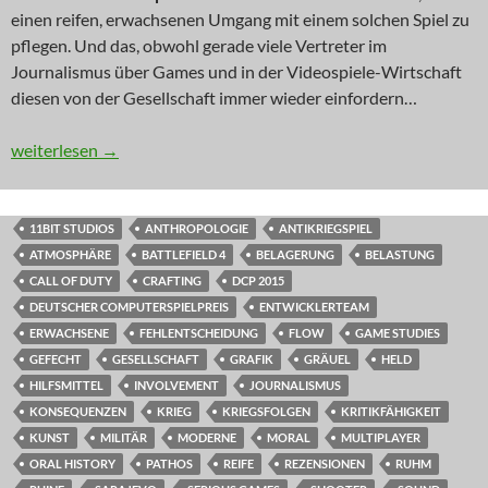
einen reifen, erwachsenen Umgang mit einem solchen Spiel zu
pflegen. Und das, obwohl gerade viele Vertreter im
Journalismus über Games und in der Videospiele-Wirtschaft
diesen von der Gesellschaft immer wieder einfordern…
INNOVATION: Nimm es ruhig persönlich
weiterlesen
→
11BIT STUDIOS
ANTHROPOLOGIE
ANTIKRIEGSPIEL
ATMOSPHÄRE
BATTLEFIELD 4
BELAGERUNG
BELASTUNG
CALL OF DUTY
CRAFTING
DCP 2015
DEUTSCHER COMPUTERSPIELPREIS
ENTWICKLERTEAM
ERWACHSENE
FEHLENTSCHEIDUNG
FLOW
GAME STUDIES
GEFECHT
GESELLSCHAFT
GRAFIK
GRÄUEL
HELD
HILFSMITTEL
INVOLVEMENT
JOURNALISMUS
KONSEQUENZEN
KRIEG
KRIEGSFOLGEN
KRITIKFÄHIGKEIT
KUNST
MILITÄR
MODERNE
MORAL
MULTIPLAYER
ORAL HISTORY
PATHOS
REIFE
REZENSIONEN
RUHM