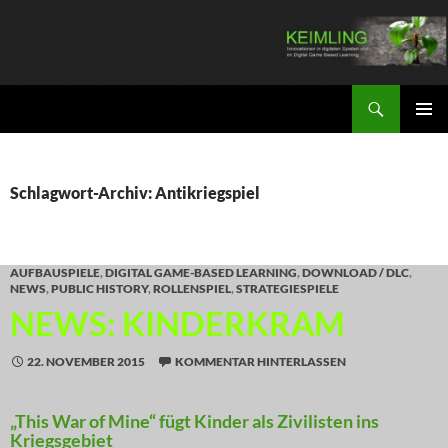
Zum
Inhalt
springen
Suchen
KEIMLING
PRIMÄR
MENÜ
Schlagwort-Archiv: Antikriegspiel
AUFBAUSPIELE
,
DIGITAL GAME-BASED LEARNING
,
DOWNLOAD / DLC
,
NEWS
,
PUBLIC HISTORY
,
ROLLENSPIEL
,
STRATEGIESPIELE
NEWS: KINDERKRAM
22. NOVEMBER 2015
KOMMENTAR HINTERLASSEN
„This War of Mine“ fügt Kinder als Zivilisten ins
Kriegsgebiet