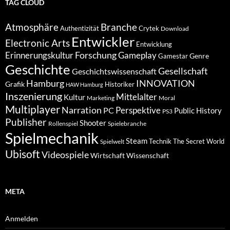
TAG CLOUD
Atmosphäre
Branche
Authentizität
Crytek
Download
Entwickler
Electronic Arts
Entwicklung
Forschung
Gameplay
Erinnerungskultur
Genre
Gamestar
Geschichte
Gesellschaft
Geschichtswissenschaft
Hamburg
INNOVATION
Grafik
Historiker
HAW Hamburg
Inszenierung
Mittelalter
Kultur
Marketing
Moral
Multiplayer
Narration
PC
Perspektive
Public History
PS3
Publisher
Shooter
Rollenspiel
Spielebranche
Spielmechanik
Steam
Spielwelt
Technik
The Secret World
Ubisoft
Videospiele
Wissenschaft
Wirtschaft
META
Anmelden