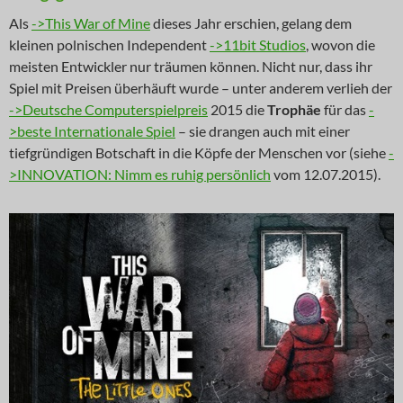
Als
->This War of Mine
dieses Jahr erschien, gelang dem
kleinen polnischen Independent
->11bit Studios
, wovon die
meisten Entwickler nur träumen können. Nicht nur, dass ihr
Spiel mit Preisen überhäuft wurde – unter anderem verlieh der
->Deutsche Computerspielpreis
2015 die
Trophäe
für das
-
>beste Internationale Spiel
– sie drangen auch mit einer
tiefgründigen Botschaft in die Köpfe der Menschen vor (siehe
-
>INNOVATION: Nimm es ruhig persönlich
vom 12.07.2015).