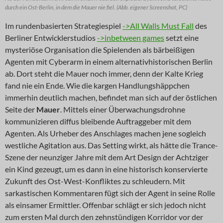
durch ein Ost-Berlin, in dem die Mauer nie fiel. (Abb. eigener Screenshot, PC)
Im rundenbasierten Strategiespiel
->All Walls Must Fall
des
Berliner Entwicklerstudios
->inbetween games
setzt eine
mysteriöse Organisation die Spielenden als bärbeißigen
Agenten mit Cyberarm in einem alternativhistorischen Berlin
ab. Dort steht die Mauer noch immer, denn der Kalte Krieg
fand nie ein Ende. Wie die kargen Handlungshäppchen
immerhin deutlich machen, befindet man sich auf der östlichen
Seite der
Mauer
. Mittels einer Überwachungsdrohne
kommunizieren diffus bleibende Auftraggeber mit dem
Agenten. Als Urheber des Anschlages machen jene sogleich
westliche Agitation aus. Das Setting wirkt, als hätte die Trance-
Szene der neunziger Jahre mit dem Art Design der Achtziger
ein Kind gezeugt, um es dann in eine historisch konservierte
Zukunft des Ost-West-Konfliktes zu schleudern. Mit
sarkastischen Kommentaren fügt sich der Agent in seine Rolle
als einsamer Ermittler. Offenbar schlägt er sich jedoch nicht
zum ersten Mal durch den zehnstündigen Korridor vor der