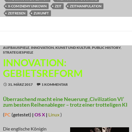
X-COM ENEMY UNKOWN
ZEIT
ZEITMANIPULATION
ZEITREISEN
ZUKUNFT
AUFBAUSPIELE
,
INNOVATION
,
KUNST UND KULTUR
,
PUBLIC HISTORY
,
STRATEGIESPIELE
INNOVATION:
GEBIETSREFORM
31. MÄRZ 2017
1 KOMMENTAR
Überraschend macht eine Neuerung ‚Civilization VI‘
zum besten Reihenableger – trotz einer trotteligen KI
(
PC
(getestet)
|
OS X
|
Linux
)
Die englische Königin