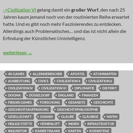
->Civilization VI
gelang damit ein
großer Wurf
, den nach 25
Jahren kaum jemand noch von der routinierten Reihe erwartet
hatte. Und es gibt noch mehr Faszinierendes zu entdecken.
Allerdings auch Problematisches… und das ist nicht allein die
Erfindung der Künstlichen Unintelligenz.
INNOVATION: Gebietsreform
weiterlesen
→
4X-GAMES
ALLEINHERRSCHER
APOSTEL
ATOMWAFFEN
AUSBEUTUNG
CIVICS
CIVILIZATION 4
CIVILIZATION 6
CIVILIZATION IV
CIVILIZATION VI
DIPLOMATIE
DISTRIKT
DOGMA
DÜSSELDORF
ENGLAND
FINANZEN
FIRAXIS GAMES
FORSCHUNG
GESANDTE
GESCHICHTE
GESCHICHTSAUFFASSUNG
GESCHICHTSPHILOSOPHIE
GESELLSCHAFT
GHANDI
GLAUBE
GLÄUBIGE
HAFEN
HEILIGE STÄTTE
HÖHENLUFT
INDIEN
INFRASTRUKTUR
INQUISITOR
KAISER TRAJAN
KARTEN
KOEXISTENZ