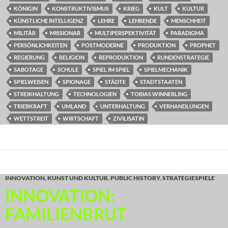
KÖNIGIN
KONSTRUKTIVISMUS
KRIEG
KULT
KULTUR
KÜNSTLICHE INTELLIGENZ
LEHRE
LEHRENDE
MENSCHHEIT
MILITÄR
MISSIONAR
MULTIPERSPEKTIVITÄT
PARADIGMA
PERSÖNLICHKEITEN
POSTMODERNE
PRODUKTION
PROPHET
REGIERUNG
RELIGION
REPRODUKTION
RUNDENSTRATEGIE
SABOTAGE
SCHULE
SPIEL IM SPIEL
SPIELMECHANIK
SPIELWEISEN
SPIONAGE
STÄDTE
STADTSTAATEN
STREIKHALTUNG
TECHNOLOGIEN
TOBIAS WINNERLING
TRIEBKRAFT
UMLAND
UNTERHALTUNG
VERHANDLUNGEN
WETTSTREIT
WIRTSCHAFT
ZIVILISATIN
INNOVATION
,
KUNST UND KULTUR
,
PUBLIC HISTORY
,
STRATEGIESPIELE
INNOVATION:
FAMILIENBRUT