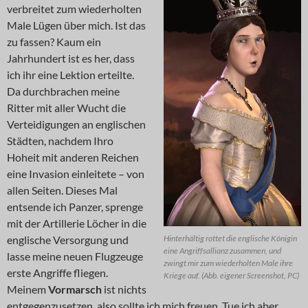
verbreitet zum wiederholten
Male Lügen über mich. Ist das
zu fassen? Kaum ein
Jahrhundert ist es her, dass
ich ihr eine Lektion erteilte.
Da durchbrachen meine
Ritter mit aller Wucht die
Verteidigungen an englischen
Städten, nachdem Ihro
Hoheit mit anderen Reichen
eine Invasion einleitete – von
allen Seiten. Dieses Mal
entsende ich Panzer, sprenge
mit der Artillerie Löcher in die
englische Versorgung und
Hinterhältig rottet die englische Königin
eine Angriffsallianz zusammen, und
lasse meine neuen Flugzeuge
zwingt mir zum wiederholten Male ihre
erste Angriffe fliegen.
Kriege auf. (Abb. eigener Screenshot, PC)
Meinem
Vormarsch
ist nichts
entgegenzusetzen, also sollte ich mich freuen. Tue ich aber