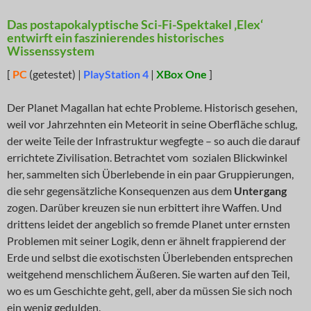
Das postapokalyptische Sci-Fi-Spektakel ‚Elex‘
entwirft ein faszinierendes historisches
Wissenssystem
[
PC
(getestet) |
PlayStation 4
|
XBox One
]
Der Planet Magallan hat echte Probleme. Historisch gesehen,
weil vor Jahrzehnten ein Meteorit in seine Oberfläche schlug,
der weite Teile der Infrastruktur wegfegte – so auch die darauf
errichtete Zivilisation. Betrachtet vom sozialen Blickwinkel
her, sammelten sich Überlebende in ein paar Gruppierungen,
die sehr gegensätzliche Konsequenzen aus dem
Untergang
zogen. Darüber kreuzen sie nun erbittert ihre Waffen. Und
drittens leidet der angeblich so fremde Planet unter ernsten
Problemen mit seiner Logik, denn er ähnelt frappierend der
Erde und selbst die exotischsten Überlebenden entsprechen
weitgehend menschlichem Äußeren. Sie warten auf den Teil,
wo es um Geschichte geht, gell, aber da müssen Sie sich noch
ein wenig gedulden.