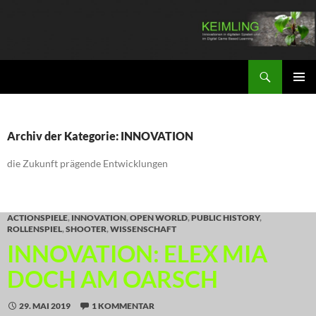
Zum
Inhalt
springen
Suchen
KEIMLING
PRIMÄR
MENÜ
Archiv der Kategorie: INNOVATION
die Zukunft prägende Entwicklungen
ACTIONSPIELE
,
INNOVATION
,
OPEN WORLD
,
PUBLIC HISTORY
,
ROLLENSPIEL
,
SHOOTER
,
WISSENSCHAFT
INNOVATION: ELEX MIA
DOCH AM OARSCH
29. MAI 2019
1 KOMMENTAR