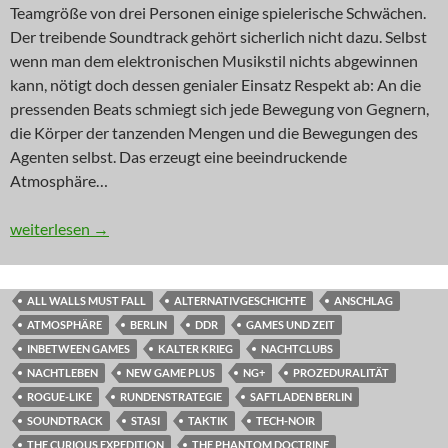
Teamgröße von drei Personen einige spielerische Schwächen.
Der treibende Soundtrack gehört sicherlich nicht dazu. Selbst
wenn man dem elektronischen Musikstil nichts abgewinnen
kann, nötigt doch dessen genialer Einsatz Respekt ab: An die
pressenden Beats schmiegt sich jede Bewegung von Gegnern,
die Körper der tanzenden Mengen und die Bewegungen des
Agenten selbst. Das erzeugt eine beeindruckende
Atmosphäre…
INNOVATION: Vorwärts immer, rückwärts immer!
weiterlesen
→
ALL WALLS MUST FALL
ALTERNATIVGESCHICHTE
ANSCHLAG
ATMOSPHÄRE
BERLIN
DDR
GAMES UND ZEIT
INBETWEEN GAMES
KALTER KRIEG
NACHTCLUBS
NACHTLEBEN
NEW GAME PLUS
NG+
PROZEDURALITÄT
ROGUE-LIKE
RUNDENSTRATEGIE
SAFTLADEN BERLIN
SOUNDTRACK
STASI
TAKTIK
TECH-NOIR
THE CURIOUS EXPEDITION
THE PHANTOM DOCTRINE