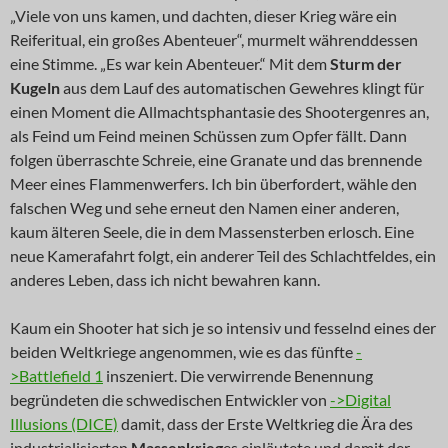
„Viele von uns kamen, und dachten, dieser Krieg wäre ein
Reiferitual, ein großes Abenteuer“, murmelt währenddessen
eine Stimme. „Es war kein Abenteuer.“ Mit dem
Sturm der
Kugeln
aus dem Lauf des automatischen Gewehres klingt für
einen Moment die Allmachtsphantasie des Shootergenres an,
als Feind um Feind meinen Schüssen zum Opfer fällt. Dann
folgen überraschte Schreie, eine Granate und das brennende
Meer eines Flammenwerfers. Ich bin überfordert, wähle den
falschen Weg und sehe erneut den Namen einer anderen,
kaum älteren Seele, die in dem Massensterben erlosch. Eine
neue Kamerafahrt folgt, ein anderer Teil des Schlachtfeldes, ein
anderes Leben, dass ich nicht bewahren kann.
Kaum ein Shooter hat sich je so intensiv und fesselnd eines der
beiden Weltkriege angenommen, wie es das fünfte
-
>Battlefield 1
inszeniert. Die verwirrende Benennung
begründeten die schwedischen Entwickler von
->Digital
Illusions (DICE)
damit, dass der Erste Weltkrieg die Ära des
industrialisierten
Massenkrieg
es einläutete und damit der