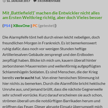
16. JANUAR 2017
3 KOMMENTARE
Mit ‚Battlefield1‘ machen die Entwickler nicht alles
am Ersten Weltkrieg richtig, aber doch Vieles besser
(
PS4
|
XBoxOne
|
PC
(getestet)
)
Die Alarmpfeife tönt hell durch einen leicht nebeligen, doch
freundlichen Morgen in Frankreich. Es ist bemerkenswert
ruhig dafür, dass noch vor wenigen Stunden heftige
Artilleriesalven Gebäude zersprengt und den Erdboden
zerpflügt haben. Blicke ich mich um, kauern überall hinter
zerborstenen Mauerresten und wellenförmig aufgepflügten
Schlammhügeln Soldaten. Es sind Menschen, die der Krieg
bereits
verbraucht
hat. Von einer heroischen Stimmung ist
hier nichts zu bemerken. Durch die Alarmflöte bricht hektische
Unruhe aus, und jemand brüllt, dass die nächste Gegnerwelle
sehr schnell vorrücke. Kurz darauf erscheinen sie auch schon,
strömen überall um die notdürftigen Barrikaden herum und
eröffnen das Feuer. Dieser abrupte Einsatz überrumpelt mich