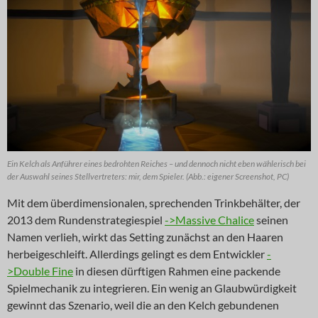
Ein Kelch als Anführer eines bedrohten Reiches – und dennoch nicht eben wählerisch bei
der Auswahl seines Stellvertreters: mir, dem Spieler. (Abb.: eigener Screenshot, PC)
Mit dem überdimensionalen, sprechenden Trinkbehälter, der
2013 dem Rundenstrategiespiel
->Massive Chalice
seinen
Namen verlieh, wirkt das Setting zunächst an den Haaren
herbeigeschleift. Allerdings gelingt es dem Entwickler
-
>Double Fine
in diesen dürftigen Rahmen eine packende
Spielmechanik zu integrieren. Ein wenig an Glaubwürdigkeit
gewinnt das Szenario, weil die an den Kelch gebundenen