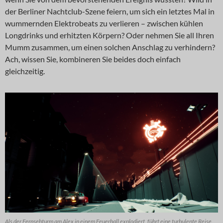
der Berliner Nachtclub-Szene feiern, um sich ein letztes Mal in
wummernden Elektrobeats zu verlieren – zwischen kühlen
Longdrinks und erhitzten Körpern? Oder nehmen Sie all Ihren
Mumm zusammen, um einen solchen Anschlag zu verhindern?
Ach, wissen Sie, kombineren Sie beides doch einfach
gleichzeitig.
Als der Fernsehturm am Alex in einem Feuerball explodiert, führt eine turbulente Reise