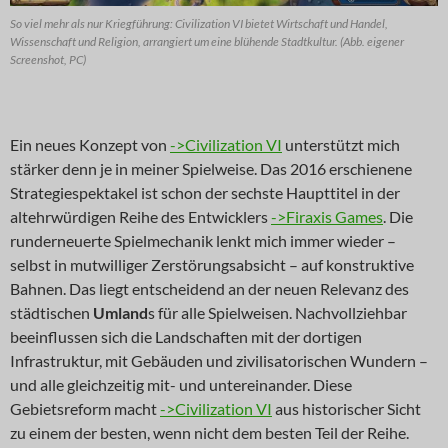
So viel mehr als nur Kriegführung: Civilization VI bietet Wirtschaft und Handel,
Wissenschaft und Religion, arrangiert um eine blühende Stadtkultur. (Abb. eigener
Screenshot, PC)
Ein neues Konzept von
->Civilization VI
unterstützt mich
stärker denn je in meiner Spielweise. Das 2016 erschienene
Strategiespektakel ist schon der sechste Haupttitel in der
altehrwürdigen Reihe des Entwicklers
->Firaxis Games
. Die
runderneuerte Spielmechanik lenkt mich immer wieder –
selbst in mutwilliger Zerstörungsabsicht – auf konstruktive
Bahnen. Das liegt entscheidend an der neuen Relevanz des
städtischen
Umland
s für alle Spielweisen. Nachvollziehbar
beeinflussen sich die Landschaften mit der dortigen
Infrastruktur, mit Gebäuden und zivilisatorischen Wundern –
und alle gleichzeitig mit- und untereinander. Diese
Gebietsreform macht
->Civilization VI
aus historischer Sicht
zu einem der besten, wenn nicht dem besten Teil der Reihe.