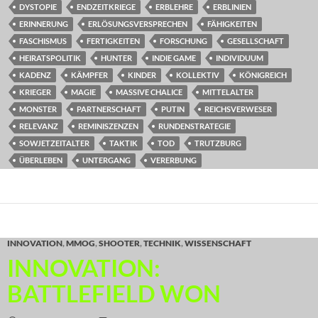
DYSTOPIE
ENDZEITKRIEGE
ERBLEHRE
ERBLINIEN
ERINNERUNG
ERLÖSUNGSVERSPRECHEN
FÄHIGKEITEN
FASCHISMUS
FERTIGKEITEN
FORSCHUNG
GESELLSCHAFT
HEIRATSPOLITIK
HUNTER
INDIE GAME
INDIVIDUUM
KADENZ
KÄMPFER
KINDER
KOLLEKTIV
KÖNIGREICH
KRIEGER
MAGIE
MASSIVE CHALICE
MITTELALTER
MONSTER
PARTNERSCHAFT
PUTIN
REICHSVERWESER
RELEVANZ
REMINISZENZEN
RUNDENSTRATEGIE
SOWJETZEITALTER
TAKTIK
TOD
TRUTZBURG
ÜBERLEBEN
UNTERGANG
VERERBUNG
INNOVATION
,
MMOG
,
SHOOTER
,
TECHNIK
,
WISSENSCHAFT
INNOVATION:
BATTLEFIELD WON