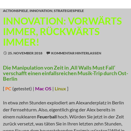
ACTIONSPIELE
,
INNOVATION
,
STRATEGIESPIELE
INNOVATION: VORWÄRTS
IMMER, RÜCKWÄRTS
IMMER!
25. NOVEMBER 2018
KOMMENTAR HINTERLASSEN
Die Manipulation von Zeit in ‚All Walls Must Fall‘
verschafft einen einfallsreichen Musik-Trip durch Ost-
Berlin
[
PC
(getestet) |
Mac OS
|
Linux
]
In etwa zehn Stunden explodiert am Alexanderplatz in Berlin
der Fernsehturm. Also, eigentlich ging der Alex bereits in
einem nuklearen
Feuerball
hoch. Würden Sie jetzt in der Zeit
zurück versetzt, was täten Sie in Ihren letzten zehn Stunden,
wenn Sie von dem bevorstehenden Ereignis wüssten? Wild in