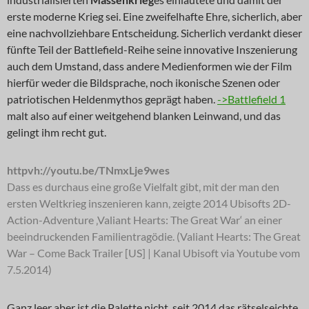
erste moderne Krieg sei. Eine zweifelhafte Ehre, sicherlich, aber
eine nachvollziehbare Entscheidung. Sicherlich verdankt dieser
fünfte Teil der Battlefield-Reihe seine innovative Inszenierung
auch dem Umstand, dass andere Medienformen wie der Film
hierfür weder die Bildsprache, noch ikonische Szenen oder
patriotischen Heldenmythos geprägt haben.
->Battlefield 1
malt also auf einer weitgehend blanken Leinwand, und das
gelingt ihm recht gut.
httpvh://youtu.be/TNmxLje9wes
Dass es durchaus eine große Vielfalt gibt, mit der man den
ersten Weltkrieg inszenieren kann, zeigte 2014 Ubisofts 2D-
Action-Adventure ‚Valiant Hearts: The Great War‘ an einer
beeindruckenden Familientragödie. (Valiant Hearts: The Great
War – Come Back Trailer [US] | Kanal Ubisoft via Youtube vom
7.5.2014)
Ganz leer aber ist die Palette nicht, seit 2014 das rätselseichte