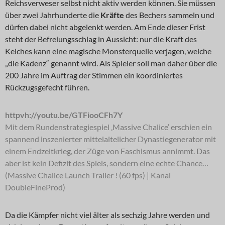
Reichsverweser selbst nicht aktiv werden können. Sie müssen
über zwei Jahrhunderte die
Kräfte
des Bechers sammeln und
dürfen dabei nicht abgelenkt werden. Am Ende dieser Frist
steht der Befreiungsschlag in Aussicht: nur die Kraft des
Kelches kann eine magische Monsterquelle verjagen, welche
„die Kadenz“ genannt wird. Als Spieler soll man daher über die
200 Jahre im Auftrag der Stimmen ein koordiniertes
Rückzugsgefecht führen.
httpvh://youtu.be/GTFiooCFh7Y
Mit dem Rundenstrategiespiel ‚Massive Chalice‘ erschien ein
spannend inszenierter mittelaltelicher Dynastiegenerator mit
einem Endzeitkrieg, der Züge von Faschismus annimmt. Das
aber ist kein Defizit des Spiels, sondern eine echte Chance…
(Massive Chalice Launch Trailer ! (60 fps) | Kanal
DoubleFineProd)
Da die Kämpfer nicht viel älter als sechzig Jahre werden und