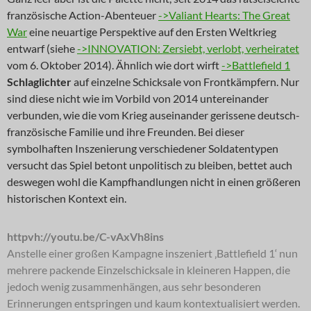
französische Action-Abenteuer
->Valiant Hearts: The Great
War
eine neuartige Perspektive auf den Ersten Weltkrieg
entwarf (siehe
->INNOVATION: Zersiebt, verlobt, verheiratet
vom 6. Oktober 2014). Ähnlich wie dort wirft
->Battlefield 1
Schlaglichter
auf einzelne Schicksale von Frontkämpfern. Nur
sind diese nicht wie im Vorbild von 2014 untereinander
verbunden, wie die vom Krieg auseinander gerissene deutsch-
französische Familie und ihre Freunden. Bei dieser
symbolhaften Inszenierung verschiedener Soldatentypen
versucht das Spiel betont unpolitisch zu bleiben, bettet auch
deswegen wohl die Kampfhandlungen nicht in einen größeren
historischen Kontext ein.
httpvh://youtu.be/C-vAxVh8ins
Anstelle einer großen Kampagne inszeniert ‚Battlefield 1‘ nun
mehrere packende Einzelschicksale in kleineren Happen, die
jedoch wenig zusammenhängen, aus sehr besonderen
Erinnerungen entspringen und kaum kontextualisiert werden.