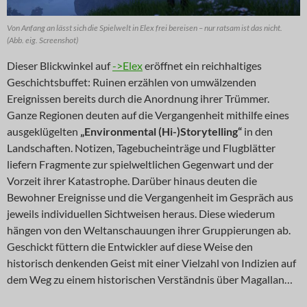
Von Anfang an lässt sich die Spielwelt in Elex frei bereisen – nur ratsam ist das nicht.
(Abb. eig. Screenshot)
Dieser Blickwinkel auf
->Elex
eröffnet ein reichhaltiges
Geschichtsbuffet: Ruinen erzählen von umwälzenden
Ereignissen bereits durch die Anordnung ihrer Trümmer.
Ganze Regionen deuten auf die Vergangenheit mithilfe eines
ausgeklügelten
„Environmental (Hi-)Storytelling“
in den
Landschaften. Notizen, Tagebucheinträge und Flugblätter
liefern Fragmente zur spielweltlichen Gegenwart und der
Vorzeit ihrer Katastrophe. Darüber hinaus deuten die
Bewohner Ereignisse und die Vergangenheit im Gespräch aus
jeweils individuellen Sichtweisen heraus. Diese wiederum
hängen von den Weltanschauungen ihrer Gruppierungen ab.
Geschickt füttern die Entwickler auf diese Weise den
historisch denkenden Geist mit einer Vielzahl von Indizien auf
dem Weg zu einem historischen Verständnis über Magallan…