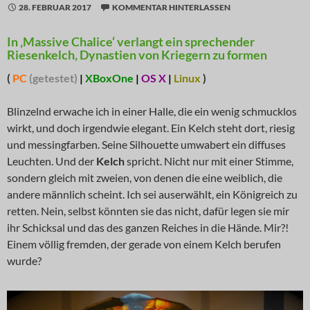
28. FEBRUAR 2017
KOMMENTAR HINTERLASSEN
In ‚Massive Chalice‘ verlangt ein sprechender
Riesenkelch, Dynastien von Kriegern zu formen
(
PC
(getestet)
|
XBoxOne
|
OS X
|
Linux
)
Blinzelnd erwache ich in einer Halle, die ein wenig schmucklos
wirkt, und doch irgendwie elegant. Ein Kelch steht dort, riesig
und messingfarben. Seine Silhouette umwabert ein diffuses
Leuchten. Und der
Kelch
spricht. Nicht nur mit einer Stimme,
sondern gleich mit zweien, von denen die eine weiblich, die
andere männlich scheint. Ich sei auserwählt, ein Königreich zu
retten. Nein, selbst könnten sie das nicht, dafür legen sie mir
ihr Schicksal und das des ganzen Reiches in die Hände. Mir?!
Einem völlig fremden, der gerade von einem Kelch berufen
wurde?