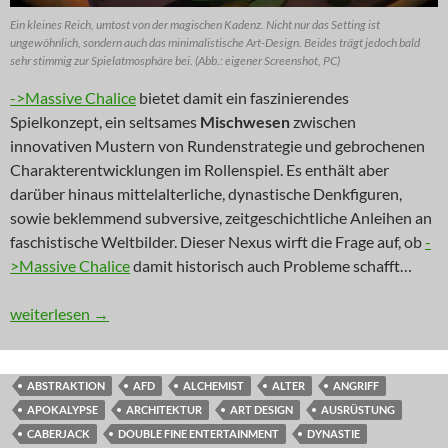
Ein kleines Reich, umtost von der magischen Kadenz. Nicht nur das Setting ist
ungewöhnlich, sondern auch das minimalistische Art-Design. Beides trägt jedoch bald
sehr stimmig zur Spielatmosphäre bei. (Abb.: eigener Screenshot, PC)
->Massive Chalice
bietet damit ein faszinierendes
Spielkonzept, ein seltsames
Mischwesen
zwischen
innovativen Mustern von Rundenstrategie und gebrochenen
Charakterentwicklungen im Rollenspiel. Es enthält aber
darüber hinaus mittelalterliche, dynastische Denkfiguren,
sowie beklemmend subversive, zeitgeschichtliche Anleihen an
faschistische Weltbilder. Dieser Nexus wirft die Frage auf, ob
-
>Massive Chalice
damit historisch auch Probleme schafft…
INNOVATION: Familienbrut
weiterlesen
→
ABSTRAKTION
AFD
ALCHEMIST
ALTER
ANGRIFF
APOKALYPSE
ARCHITEKTUR
ART DESIGN
AUSRÜSTUNG
CABERJACK
DOUBLE FINE ENTERTAINMENT
DYNASTIE