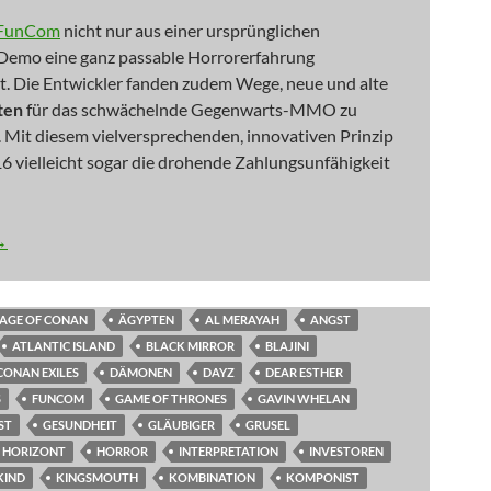
FunCom
nicht nur aus einer ursprünglichen
Demo eine ganz passable Horrorerfahrung
lt. Die Entwickler fanden zudem Wege, neue und alte
ten
für das schwächelnde Gegenwarts-MMO zu
. Mit diesem vielversprechenden, innovativen Prinzip
16 vielleicht sogar die drohende Zahlungsunfähigkeit
 Alone in the Park
→
AGE OF CONAN
ÄGYPTEN
AL MERAYAH
ANGST
ATLANTIC ISLAND
BLACK MIRROR
BLAJINI
CONAN EXILES
DÄMONEN
DAYZ
DEAR ESTHER
S
FUNCOM
GAME OF THRONES
GAVIN WHELAN
ST
GESUNDHEIT
GLÄUBIGER
GRUSEL
HORIZONT
HORROR
INTERPRETATION
INVESTOREN
KIND
KINGSMOUTH
KOMBINATION
KOMPONIST