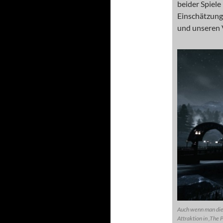
beider Spiele
Einschätzung
und unseren 
Auch wenn man die 
Attraktion in ‚The 