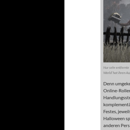
Nur sehr entfernte
World‘ hat ihren Au
Denn umgekeh
Online-Rolle
Handlungsstr
komplementär
Festes, jewei
Halloween spi
anderen Pers