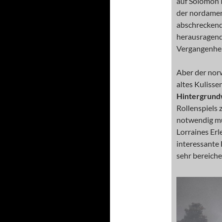
auf Solomon I
der nordamer
abschreckend
herausragend
Vergangenheit
Aber der nor
altes Kulisse
Hintergrund
Rollenspiels 
notwendig m
Lorraines Erl
interessante 
sehr bereiche