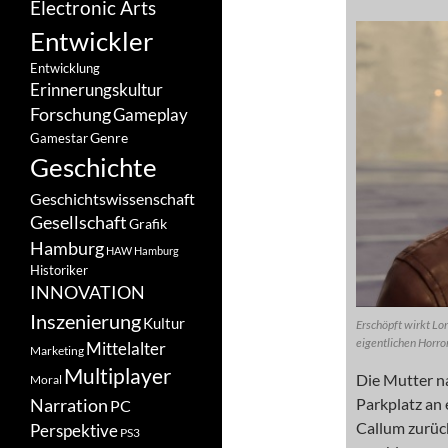
Electronic Arts
Entwickler
Entwicklung
Erinnerungskultur
Forschung
Gameplay
Genre
Gamestar
Geschichte
Geschichtswissenschaft
Gesellschaft
Grafik
Hamburg
HAW Hamburg
Historiker
INNOVATION
Inszenierung
Kultur
Erschöpft wirkt Lor
eigentlichen Horror
Mittelalter
Marketing
Multiplayer
Die Mutter n
Moral
Narration
Parkplatz an 
PC
Callum zurück
Perspektive
PS3