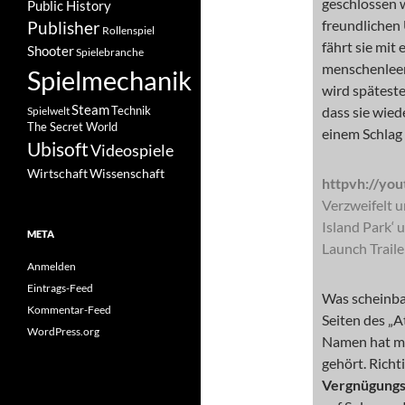
geschlossen 
Public History
freundlichen
Publisher
Rollenspiel
fährt sie mi
Shooter
Spielebranche
menschenleer
Spielmechanik
wird späteste
Steam
dass sie wied
Spielwelt
Technik
The Secret World
einem Schlag 
Ubisoft
Videospiele
Wissenschaft
Wirtschaft
httpvh://yo
Verzweifelt u
Island Park‘ 
META
Launch Trail
Anmelden
Eintrags-Feed
Was scheinbar
Kommentar-Feed
Seiten des „
WordPress.org
Namen hat m
gehört. Richt
Vergnügungs