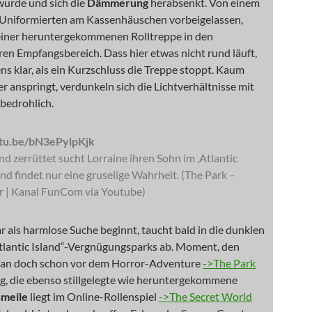
wurde und sich die
Dämmerung
herabsenkt. Von einem
 Uniformierten am Kassenhäuschen vorbeigelassen,
t einer heruntergekommenen Rolltreppe in den
en Empfangsbereich. Dass hier etwas nicht rund läuft,
ns klar, als ein Kurzschluss die Treppe stoppt. Kaum
er anspringt, verdunkeln sich die Lichtverhältnisse mit
bedrohlich.
utu.be/bN3ePylpKjk
nd zerrüttet sucht Lorraine ihren Sohn im ‚Atlantic
und findet nur eine gruselige Wahrheit. (The Park –
er | Kanal FunCom via Youtube)
 als harmlose Suche beginnt, taucht bald in die dunklen
Atlantic Island“-Vergnügungsparks ab. Moment, den
an doch schon vor dem Horror-Adventure
->The Park
ig, die ebenso stillgelegte wie heruntergekommene
meile
liegt im Online-Rollenspiel
->The Secret World