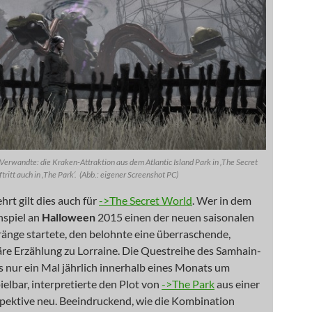
 Verwandte: die Kraken-Attraktion aus dem Atlantic Island Park in ‚The Secret
ftritt auch in ‚The Park‘. (Abb.: eigener Screenshot PC)
rt gilt dies auch für
->The Secret World
. Wer in dem
nspiel an
Halloween
2015 einen der neuen saisonalen
änge startete, den belohnte eine überraschende,
e Erzählung zu Lorraine. Die Questreihe des Samhain-
ls nur ein Mal jährlich innerhalb eines Monats um
elbar, interpretierte den Plot von
->The Park
aus einer
pektive neu. Beeindruckend, wie die Kombination