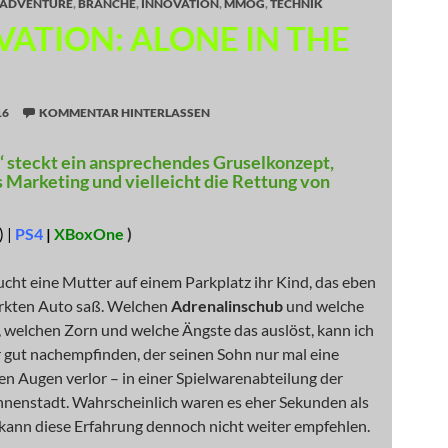
ADVENTURE
,
BRANCHE
,
INNOVATION
,
MMOG
,
TECHNIK
VATION: ALONE IN THE
16
KOMMENTAR HINTERLASSEN
k‘ steckt ein ansprechendes Gruselkonzept,
 Marketing und vielleicht die Rettung von
 |
PS4
|
XBoxOne
)
ucht eine Mutter auf einem Parkplatz ihr Kind, das eben
rkten Auto saß. Welchen
Adrenalinschub
und welche
, welchen Zorn und welche Ängste das auslöst, kann ich
r gut nachempfinden, der seinen Sohn nur mal eine
n Augen verlor – in einer Spielwarenabteilung der
nenstadt. Wahrscheinlich waren es eher Sekunden als
 kann diese Erfahrung dennoch nicht weiter empfehlen.