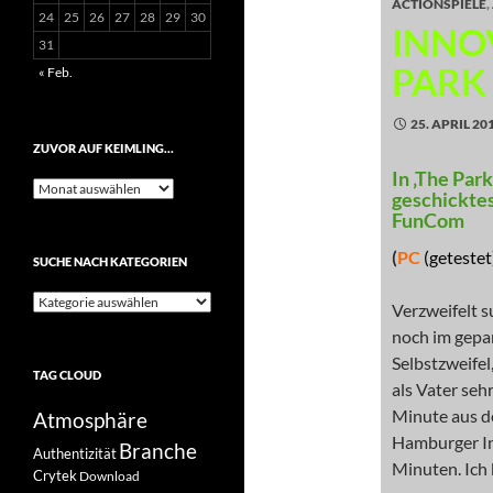
ACTIONSPIELE
,
24
25
26
27
28
29
30
INNO
31
PARK
« Feb.
25. APRIL 20
ZUVOR AUF KEIMLING…
In ‚The Par
Zuvor
geschicktes
auf
FunCom
Keimling…
(
PC
(getestet)
SUCHE NACH KATEGORIEN
Suche
Verzweifelt s
nach
noch im gepa
Kategorien
Selbstzweifel
TAG CLOUD
als Vater seh
Minute aus de
Atmosphäre
Hamburger In
Branche
Authentizität
Minuten. Ich
Crytek
Download