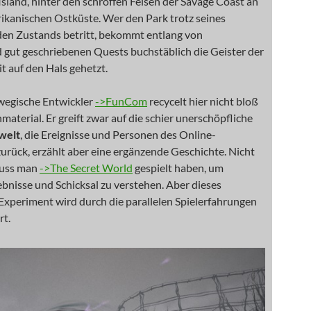
sland, hinter den schroffen Felsen der Savage Coast an
ikanischen Ostküste. Wer den Park trotz seines
en Zustands betritt, bekommt entlang von
 gut geschriebenen Quests buchstäblich die Geister der
 auf den Hals gehetzt.
wegische Entwickler
->FunCom
recycelt hier nicht bloß
nmaterial. Er greift zwar auf die schier unerschöpfliche
welt
, die Ereignisse und Personen des Online-
zurück, erzählt aber eine ergänzende Geschichte. Nicht
uss man
->The Secret World
gespielt haben, um
ebnisse und Schicksal zu verstehen. Aber dieses
Experiment wird durch die parallelen Spielerfahrungen
rt.