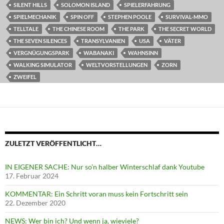
SILENT HILLS
SOLOMON ISLAND
SPIELERFAHRUNG
SPIELMECHANIK
SPIN OFF
STEPHEN POOLE
SURVIVAL-MMO
TELLTALE
THE CHINESE ROOM
THE PARK
THE SECRET WORLD
THE SEVEN SILENCES
TRANSYLVANIEN
USA
VÄTER
VERGNÜGUNGSPARK
WABANAKI
WAHNSINN
WALKING SIMULATOR
WELTVORSTELLUNGEN
ZORN
ZWEIFEL
ZULETZT VERÖFFENTLICHT…
IN EIGENER SACHE: Nur so’n halber Winterschlaf dank Youtube
17. Februar 2024
KOMMENTAR: Ein Schritt voran muss kein Fortschritt sein
22. Dezember 2020
NEWS: Wer bin ich? Und wenn ja, wieviele?