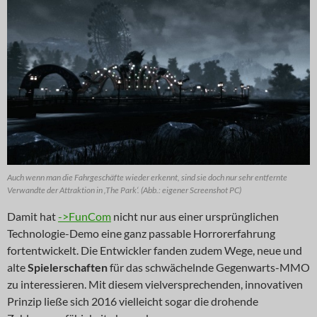
Auch wenn man die Fahrgeschäfte wieder erkennt, sind sie doch nur sehr entfernte
Verwandte der Attraktion in ‚The Park‘. (Abb.: eigener Screenshot PC)
Damit hat
->FunCom
nicht nur aus einer ursprünglichen
Technologie-Demo eine ganz passable Horrorerfahrung
fortentwickelt. Die Entwickler fanden zudem Wege, neue und
alte
Spielerschaften
für das schwächelnde Gegenwarts-MMO
zu interessieren. Mit diesem vielversprechenden, innovativen
Prinzip ließe sich 2016 vielleicht sogar die drohende