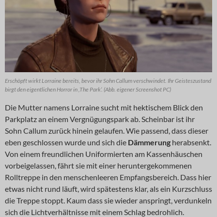
Erschöpft wirkt Lorraine bereits, bevor ihr Sohn Callum verschwindet. Ihr Geisteszustand
birgt den eigentlichen Horror in ‚The Park‘. (Abb. eigener Screenshot PC)
Die Mutter namens Lorraine sucht mit hektischem Blick den
Parkplatz an einem Vergnügungspark ab. Scheinbar ist ihr
Sohn Callum zurück hinein gelaufen. Wie passend, dass dieser
eben geschlossen wurde und sich die
Dämmerung
herabsenkt.
Von einem freundlichen Uniformierten am Kassenhäuschen
vorbeigelassen, fährt sie mit einer heruntergekommenen
Rolltreppe in den menschenleeren Empfangsbereich. Dass hier
etwas nicht rund läuft, wird spätestens klar, als ein Kurzschluss
die Treppe stoppt. Kaum dass sie wieder anspringt, verdunkeln
sich die Lichtverhältnisse mit einem Schlag bedrohlich.