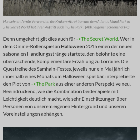
Nur sehr entfernte Verwandte: die Kraken-Attraktion aus dem Atlantic Island Park in
‚The Secret World‘ hat ihren Auftritt auch in ‚The Park‘. (Abb.: eigener Screenshot PC)
Denn umgekehrt gilt dies auch für
->The Secret World
. Wer in
dem Online-Rollenspiel an
Halloween
2015 einen der neuen
saisonalen Handlungsstränge startete, den belohnte eine
überraschende, komplementäre Erzählung zu Lorraine. Die
Questreihe des Samhain-Festes, jeweils nur ein Mal jährlich
innerhalb eines Monats um Halloween spielbar, interpretierte
den Plot von
->The Park
aus einer anderen Perspektive neu.
Beeindruckend, wie die Kombination beider Spiele mit
Leichtigkeit deutlich macht, wie sehr Einschätzungen über
Personen von unserem eigenen Hintergrund und unseren
Voreinstellungen abhängen.