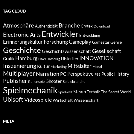
TAG CLOUD
Atmosphäre
Branche
Authentizität
Crytek
Download
Entwickler
Electronic Arts
Entwicklung
Forschung
Gameplay
Erinnerungskultur
Genre
Gamestar
Geschichte
Gesellschaft
Geschichtswissenschaft
Hamburg
INNOVATION
Grafik
Historiker
HAW Hamburg
Inszenierung
Mittelalter
Kultur
Marketing
Moral
Multiplayer
Narration
PC
Perspektive
Public History
PS3
Publisher
Shooter
Rollenspiel
Spielebranche
Spielmechanik
Steam
Spielwelt
Technik
The Secret World
Ubisoft
Videospiele
Wissenschaft
Wirtschaft
META