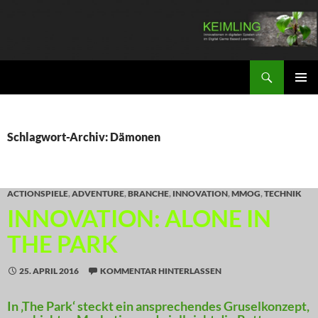
Zum
Inhalt
springen
Suchen
KEIMLING
PRIMÄR
MENÜ
Schlagwort-Archiv: Dämonen
ACTIONSPIELE
,
ADVENTURE
,
BRANCHE
,
INNOVATION
,
MMOG
,
TECHNIK
INNOVATION: ALONE IN
THE PARK
25. APRIL 2016
KOMMENTAR HINTERLASSEN
In ‚The Park‘ steckt ein ansprechendes Gruselkonzept,