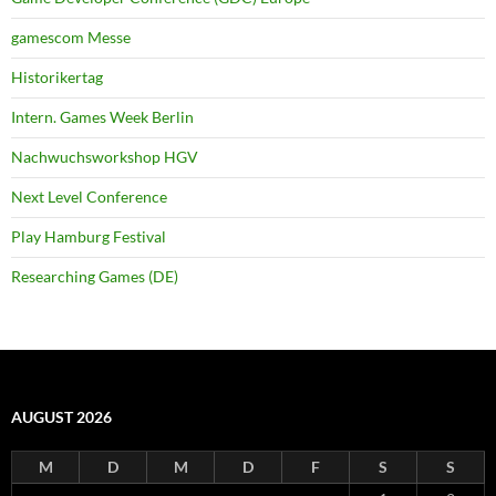
gamescom Messe
Historikertag
Intern. Games Week Berlin
Nachwuchsworkshop HGV
Next Level Conference
Play Hamburg Festival
Researching Games (DE)
AUGUST 2026
M
D
M
D
F
S
S