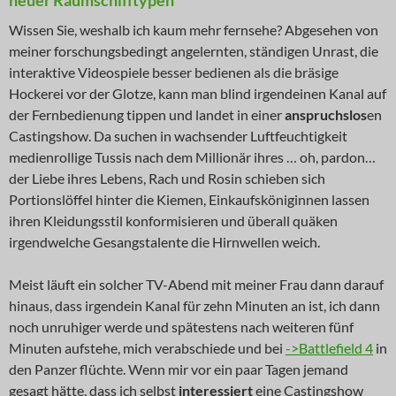
neuer Raumschifftypen
Wissen Sie, weshalb ich kaum mehr fernsehe? Abgesehen von
meiner forschungsbedingt angelernten, ständigen Unrast, die
interaktive Videospiele besser bedienen als die bräsige
Hockerei vor der Glotze, kann man blind irgendeinen Kanal auf
der Fernbedienung tippen und landet in einer
anspruchslos
en
Castingshow. Da suchen in wachsender Luftfeuchtigkeit
medienrollige Tussis nach dem Millionär ihres … oh, pardon…
der Liebe ihres Lebens, Rach und Rosin schieben sich
Portionslöffel hinter die Kiemen, Einkaufsköniginnen lassen
ihren Kleidungsstil konformisieren und überall quäken
irgendwelche Gesangstalente die Hirnwellen weich.
Meist läuft ein solcher TV-Abend mit meiner Frau dann darauf
hinaus, dass irgendein Kanal für zehn Minuten an ist, ich dann
noch unruhiger werde und spätestens nach weiteren fünf
Minuten aufstehe, mich verabschiede und bei
->Battlefield 4
in
den Panzer flüchte. Wenn mir vor ein paar Tagen jemand
gesagt hätte, dass ich selbst
interessiert
eine Castingshow