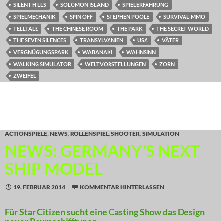
SILENT HILLS
SOLOMON ISLAND
SPIELERFAHRUNG
SPIELMECHANIK
SPIN OFF
STEPHEN POOLE
SURVIVAL-MMO
TELLTALE
THE CHINESE ROOM
THE PARK
THE SECRET WORLD
THE SEVEN SILENCES
TRANSYLVANIEN
USA
VÄTER
VERGNÜGUNGSPARK
WABANAKI
WAHNSINN
WALKING SIMULATOR
WELTVORSTELLUNGEN
ZORN
ZWEIFEL
ACTIONSPIELE
,
NEWS
,
ROLLENSPIEL
,
SHOOTER
,
SIMULATION
NEWS: GERMANY’S NEXT
SHIP MODEL
19. FEBRUAR 2014
KOMMENTAR HINTERLASSEN
Für Star Citizen sucht eine Casting Show das Design