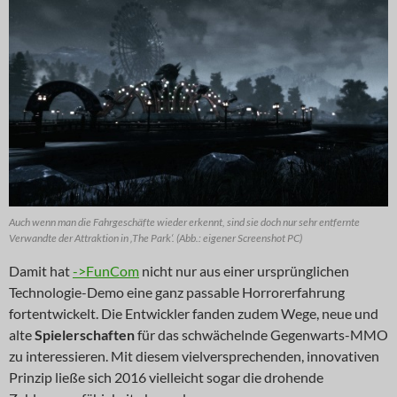
Auch wenn man die Fahrgeschäfte wieder erkennt, sind sie doch nur sehr entfernte
Verwandte der Attraktion in ‚The Park‘. (Abb.: eigener Screenshot PC)
Damit hat
->FunCom
nicht nur aus einer ursprünglichen
Technologie-Demo eine ganz passable Horrorerfahrung
fortentwickelt. Die Entwickler fanden zudem Wege, neue und
alte
Spielerschaften
für das schwächelnde Gegenwarts-MMO
zu interessieren. Mit diesem vielversprechenden, innovativen
Prinzip ließe sich 2016 vielleicht sogar die drohende