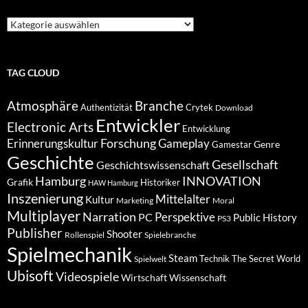
Suche
nach
Kategorien
TAG CLOUD
Atmosphäre
Branche
Authentizität
Crytek
Download
Entwickler
Electronic Arts
Entwicklung
Forschung
Gameplay
Erinnerungskultur
Genre
Gamestar
Geschichte
Gesellschaft
Geschichtswissenschaft
Hamburg
INNOVATION
Grafik
Historiker
HAW Hamburg
Inszenierung
Mittelalter
Kultur
Marketing
Moral
Multiplayer
Narration
PC
Perspektive
Public History
PS3
Publisher
Shooter
Rollenspiel
Spielebranche
Spielmechanik
Steam
Spielwelt
Technik
The Secret World
Ubisoft
Videospiele
Wissenschaft
Wirtschaft