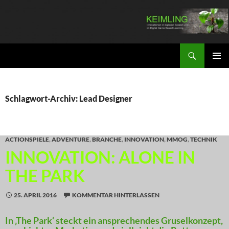
Zum
Inhalt
springen
Suchen
KEIMLING
PRIMÄR
MENÜ
Schlagwort-Archiv: Lead Designer
ACTIONSPIELE
,
ADVENTURE
,
BRANCHE
,
INNOVATION
,
MMOG
,
TECHNIK
INNOVATION: ALONE IN
THE PARK
25. APRIL 2016
KOMMENTAR HINTERLASSEN
In ‚The Park‘ steckt ein ansprechendes Gruselkonzept,