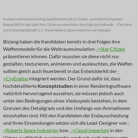
In einem weltweiten Casting qualifizierten sich 24 Teams, um letztlich ein ganzes
Raumschiff für das Spiel Star Citizen zu entwickeln. Nun folgt die Endrunde... (The Next
Great Starship Episode 1.1 / Kanal Roberts Space Industries via Youtube)
Bislang haben die Kandidaten bereits in drei Folgen ihre
Waffenmodelle für die Weltraumsimulation
->Star Citizen
präsentieren können. Dafür mussten sie diese nicht nur
gestalten, texturieren, animieren und ausleuchten, die Waffen
sollten gleich auch feuerbereit in das Entwicklerkit der
-
>CryEngine
integriert werden. Der Grund dafür ist, dass
hochdetaillierte
Konzeptstudien
in einer Renderingsoftware
natürlich hervorragend aussehen, sie müssen jedoch auch
unter den Bedingungen eines Viedospiels bestehen, in dem
Grenzen des Detailgrads und des Umfangs von Animationen
einzuhalten sind. Mit den Kandidaten der Endausscheidung
und ihren Einsendungen setzen sich die Lead-Designer von
-
>Roberts Space Industries
bzw.
->Cloud Imperium
in den
Videos ausführlich auseinander, wodurch auch interessante