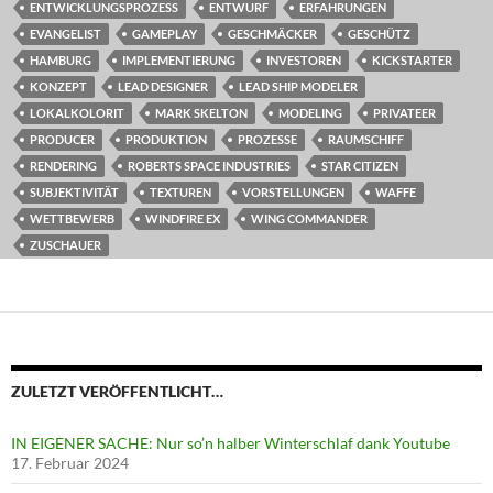
ENTWICKLUNGSPROZESS
ENTWURF
ERFAHRUNGEN
EVANGELIST
GAMEPLAY
GESCHMÄCKER
GESCHÜTZ
HAMBURG
IMPLEMENTIERUNG
INVESTOREN
KICKSTARTER
KONZEPT
LEAD DESIGNER
LEAD SHIP MODELER
LOKALKOLORIT
MARK SKELTON
MODELING
PRIVATEER
PRODUCER
PRODUKTION
PROZESSE
RAUMSCHIFF
RENDERING
ROBERTS SPACE INDUSTRIES
STAR CITIZEN
SUBJEKTIVITÄT
TEXTUREN
VORSTELLUNGEN
WAFFE
WETTBEWERB
WINDFIRE EX
WING COMMANDER
ZUSCHAUER
ZULETZT VERÖFFENTLICHT…
IN EIGENER SACHE: Nur so’n halber Winterschlaf dank Youtube
17. Februar 2024