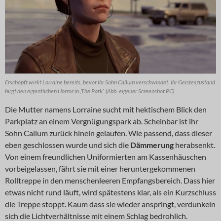
Erschöpft wirkt Lorraine bereits, bevor ihr Sohn Callum verschwindet. Ihr Geisteszustand
birgt den eigentlichen Horror in ‚The Park‘. (Abb. eigener Screenshot PC)
Die Mutter namens Lorraine sucht mit hektischem Blick den
Parkplatz an einem Vergnügungspark ab. Scheinbar ist ihr
Sohn Callum zurück hinein gelaufen. Wie passend, dass dieser
eben geschlossen wurde und sich die
Dämmerung
herabsenkt.
Von einem freundlichen Uniformierten am Kassenhäuschen
vorbeigelassen, fährt sie mit einer heruntergekommenen
Rolltreppe in den menschenleeren Empfangsbereich. Dass hier
etwas nicht rund läuft, wird spätestens klar, als ein Kurzschluss
die Treppe stoppt. Kaum dass sie wieder anspringt, verdunkeln
sich die Lichtverhältnisse mit einem Schlag bedrohlich.