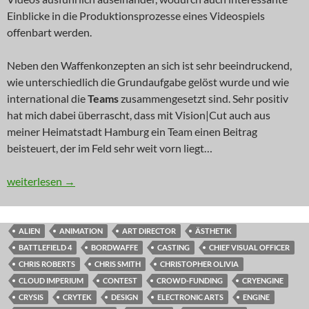
Einblicke in die Produktionsprozesse eines Videospiels
offenbart werden.
Neben den Waffenkonzepten an sich ist sehr beeindruckend,
wie unterschiedlich die Grundaufgabe gelöst wurde und wie
international die
Teams
zusammengesetzt sind. Sehr positiv
hat mich dabei überrascht, dass mit Vision|Cut auch aus
meiner Heimatstadt Hamburg ein Team einen Beitrag
beisteuert, der im Feld sehr weit vorn liegt…
NEWS: Germany’s Next Ship Model
weiterlesen
→
ALIEN
ANIMATION
ART DIRECTOR
ÄSTHETIK
BATTLEFIELD 4
BORDWAFFE
CASTING
CHIEF VISUAL OFFICER
CHRIS ROBERTS
CHRIS SMITH
CHRISTOPHER OLIVIA
CLOUD IMPERIUM
CONTEST
CROWD-FUNDING
CRYENGINE
CRYSIS
CRYTEK
DESIGN
ELECTRONIC ARTS
ENGINE