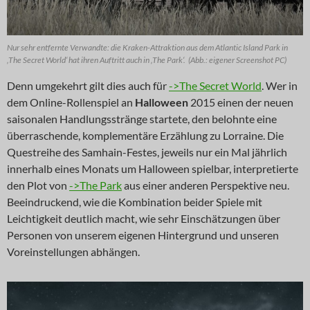
Nur sehr entfernte Verwandte: die Kraken-Attraktion aus dem Atlantic Island Park in
‚The Secret World‘ hat ihren Auftritt auch in ‚The Park‘. (Abb.: eigener Screenshot PC)
Denn umgekehrt gilt dies auch für
->The Secret World
. Wer in
dem Online-Rollenspiel an
Halloween
2015 einen der neuen
saisonalen Handlungsstränge startete, den belohnte eine
überraschende, komplementäre Erzählung zu Lorraine. Die
Questreihe des Samhain-Festes, jeweils nur ein Mal jährlich
innerhalb eines Monats um Halloween spielbar, interpretierte
den Plot von
->The Park
aus einer anderen Perspektive neu.
Beeindruckend, wie die Kombination beider Spiele mit
Leichtigkeit deutlich macht, wie sehr Einschätzungen über
Personen von unserem eigenen Hintergrund und unseren
Voreinstellungen abhängen.