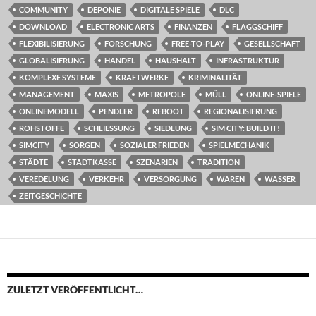
COMMUNITY
DEPONIE
DIGITALE SPIELE
DLC
DOWNLOAD
ELECTRONIC ARTS
FINANZEN
FLAGGSCHIFF
FLEXIBILISIERUNG
FORSCHUNG
FREE-TO-PLAY
GESELLSCHAFT
GLOBALISIERUNG
HANDEL
HAUSHALT
INFRASTRUKTUR
KOMPLEXE SYSTEME
KRAFTWERKE
KRIMINALITÄT
MANAGEMENT
MAXIS
METROPOLE
MÜLL
ONLINE-SPIELE
ONLINEMODELL
PENDLER
REBOOT
REGIONALISIERUNG
ROHSTOFFE
SCHLIESSUNG
SIEDLUNG
SIM CITY: BUILD IT!
SIMCITY
SORGEN
SOZIALER FRIEDEN
SPIELMECHANIK
STÄDTE
STADTKASSE
SZENARIEN
TRADITION
VEREDELUNG
VERKEHR
VERSORGUNG
WAREN
WASSER
ZEITGESCHICHTE
ZULETZT VERÖFFENTLICHT…