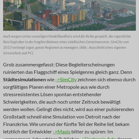
Auch wegen seines wuseligen Modellbauflairs wird die Reihe gespielt, der eigentliche
Reiz liegt aber in der fragilen Balance eines städtischen Gemeinwesens. SimCity von
2013 verlangt sogar, ganze Regionen zu managen. (Abb.: Ausschnitt eines eigenen
Screenshots auf PC).
Grob zusammengefasst: Diese Begleiterscheinungen
ruinierten das Flaggschiff eines Spielgenres gleich ganz. Denn
Städtesimulationen
wie
->SimCity
zeichnen sich ebenso durch
sorgfältiges Planen einer Metropole aus wie durch
stressresistentes Lösen spontan entstehender
Schwierigkeiten, die auch noch unter Zeitruck bewältigt
werden wollen. Gelingt dies nicht, wird aus einer pulsierenden
Großstadt schnell eine Simulation von Detroit nach der
Finanzkrise. Wie unrund der fünfte Teil der Reihe lief, bekam
letztlich der Entwickler
->Maxis
bitter zu spüren: Im
vergangenen Jahr schloss Publisher
->Electronic Arts
dessen