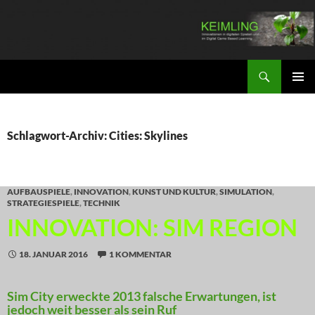
Zum
Inhalt
springen
Suchen
KEIMLING
PRIMÄR
MENÜ
Schlagwort-Archiv: Cities: Skylines
AUFBAUSPIELE
,
INNOVATION
,
KUNST UND KULTUR
,
SIMULATION
,
STRATEGIESPIELE
,
TECHNIK
INNOVATION: SIM REGION
18. JANUAR 2016
1 KOMMENTAR
Sim City erweckte 2013 falsche Erwartungen, ist
jedoch weit besser als sein Ruf