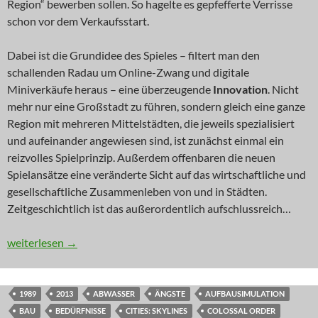
Region“ bewerben sollen. So hagelte es gepfefferte Verrisse
schon vor dem Verkaufsstart.
Dabei ist die Grundidee des Spieles – filtert man den
schallenden Radau um Online-Zwang und digitale
Miniverkäufe heraus – eine überzeugende
Innovation
. Nicht
mehr nur eine Großstadt zu führen, sondern gleich eine ganze
Region mit mehreren Mittelstädten, die jeweils spezialisiert
und aufeinander angewiesen sind, ist zunächst einmal ein
reizvolles Spielprinzip. Außerdem offenbaren die neuen
Spielansätze eine veränderte Sicht auf das wirtschaftliche und
gesellschaftliche Zusammenleben von und in Städten.
Zeitgeschichtlich ist das außerordentlich aufschlussreich…
INNOVATION: Sim Region
weiterlesen
→
1989
2013
ABWASSER
ÄNGSTE
AUFBAUSIMULATION
BAU
BEDÜRFNISSE
CITIES: SKYLINES
COLOSSAL ORDER