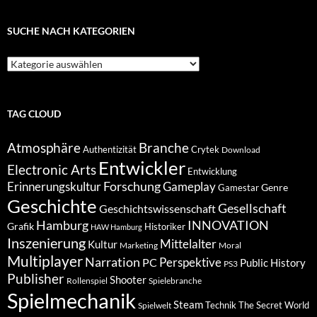
Keimling…
SUCHE NACH KATEGORIEN
Suche
nach
Kategorien
TAG CLOUD
Atmosphäre
Branche
Authentizität
Crytek
Download
Entwickler
Electronic Arts
Entwicklung
Forschung
Gameplay
Erinnerungskultur
Genre
Gamestar
Geschichte
Gesellschaft
Geschichtswissenschaft
Hamburg
INNOVATION
Grafik
Historiker
HAW Hamburg
Inszenierung
Mittelalter
Kultur
Marketing
Moral
Multiplayer
Narration
PC
Perspektive
Public History
PS3
Publisher
Shooter
Rollenspiel
Spielebranche
Spielmechanik
Steam
Spielwelt
Technik
The Secret World