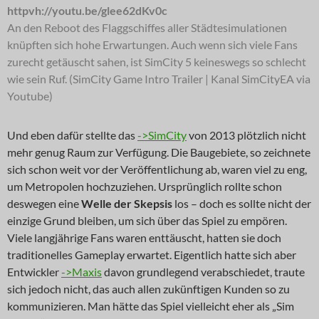
httpvh://youtu.be/glee62dKv0c
An den Reboot des Flaggschiffes aller Städtesimulationen
knüpften sich hohe Erwartungen. Auch wenn sich viele Fans
zurecht getäuscht sahen, ist SimCity 5 keineswegs so schlecht
wie sein Ruf. (SimCity Game Intro Trailer | Kanal SimCityEA via
Youtube)
Und eben dafür stellte das
->SimCity
von 2013 plötzlich nicht
mehr genug Raum zur Verfügung. Die Baugebiete, so zeichnete
sich schon weit vor der Veröffentlichung ab, waren viel zu eng,
um Metropolen hochzuziehen. Ursprünglich rollte schon
deswegen eine
Welle der Skepsis
los – doch es sollte nicht der
einzige Grund bleiben, um sich über das Spiel zu empören.
Viele langjährige Fans waren enttäuscht, hatten sie doch
traditionelles Gameplay erwartet. Eigentlich hatte sich aber
Entwickler
->Maxis
davon grundlegend verabschiedet, traute
sich jedoch nicht, das auch allen zukünftigen Kunden so zu
kommunizieren. Man hätte das Spiel vielleicht eher als „Sim