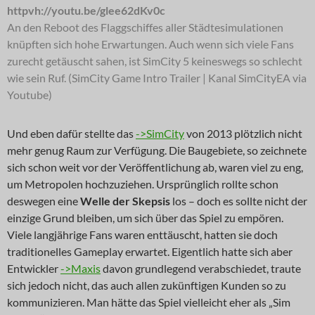
httpvh://youtu.be/glee62dKv0c
An den Reboot des Flaggschiffes aller Städtesimulationen
knüpften sich hohe Erwartungen. Auch wenn sich viele Fans
zurecht getäuscht sahen, ist SimCity 5 keineswegs so schlecht
wie sein Ruf. (SimCity Game Intro Trailer | Kanal SimCityEA via
Youtube)
Und eben dafür stellte das
->SimCity
von 2013 plötzlich nicht
mehr genug Raum zur Verfügung. Die Baugebiete, so zeichnete
sich schon weit vor der Veröffentlichung ab, waren viel zu eng,
um Metropolen hochzuziehen. Ursprünglich rollte schon
deswegen eine
Welle der Skepsis
los – doch es sollte nicht der
einzige Grund bleiben, um sich über das Spiel zu empören.
Viele langjährige Fans waren enttäuscht, hatten sie doch
traditionelles Gameplay erwartet. Eigentlich hatte sich aber
Entwickler
->Maxis
davon grundlegend verabschiedet, traute
sich jedoch nicht, das auch allen zukünftigen Kunden so zu
kommunizieren. Man hätte das Spiel vielleicht eher als „Sim