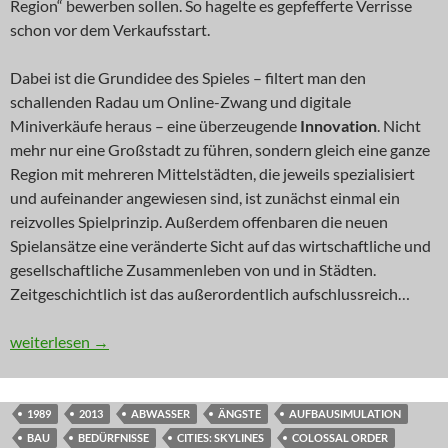
Region“ bewerben sollen. So hagelte es gepfefferte Verrisse
schon vor dem Verkaufsstart.
Dabei ist die Grundidee des Spieles – filtert man den
schallenden Radau um Online-Zwang und digitale
Miniverkäufe heraus – eine überzeugende
Innovation
. Nicht
mehr nur eine Großstadt zu führen, sondern gleich eine ganze
Region mit mehreren Mittelstädten, die jeweils spezialisiert
und aufeinander angewiesen sind, ist zunächst einmal ein
reizvolles Spielprinzip. Außerdem offenbaren die neuen
Spielansätze eine veränderte Sicht auf das wirtschaftliche und
gesellschaftliche Zusammenleben von und in Städten.
Zeitgeschichtlich ist das außerordentlich aufschlussreich…
INNOVATION: Sim Region
weiterlesen
→
1989
2013
ABWASSER
ÄNGSTE
AUFBAUSIMULATION
BAU
BEDÜRFNISSE
CITIES: SKYLINES
COLOSSAL ORDER