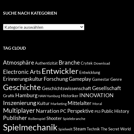
Keimling…
SUCHE NACH KATEGORIEN
Suche
nach
Kategorien
TAG CLOUD
Atmosphäre
Branche
Authentizität
Crytek
Download
Entwickler
Electronic Arts
Entwicklung
Forschung
Gameplay
Erinnerungskultur
Genre
Gamestar
Geschichte
Gesellschaft
Geschichtswissenschaft
Hamburg
INNOVATION
Grafik
Historiker
HAW Hamburg
Inszenierung
Mittelalter
Kultur
Marketing
Moral
Multiplayer
Narration
PC
Perspektive
Public History
PS3
Publisher
Shooter
Rollenspiel
Spielebranche
Spielmechanik
Steam
Spielwelt
Technik
The Secret World