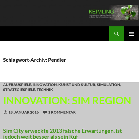
Zum
Inhalt
springen
Suchen
KEIMLING
PRIMÄR
MENÜ
Schlagwort-Archiv: Pendler
AUFBAUSPIELE
,
INNOVATION
,
KUNST UND KULTUR
,
SIMULATION
,
STRATEGIESPIELE
,
TECHNIK
INNOVATION: SIM REGION
18. JANUAR 2016
1 KOMMENTAR
Sim City erweckte 2013 falsche Erwartungen, ist
jedoch weit besser als sein Ruf