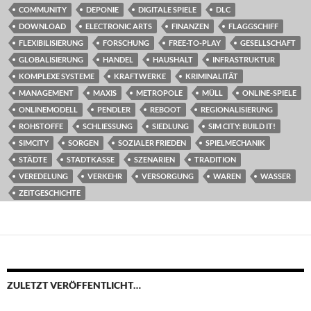
COMMUNITY
DEPONIE
DIGITALE SPIELE
DLC
DOWNLOAD
ELECTRONIC ARTS
FINANZEN
FLAGGSCHIFF
FLEXIBILISIERUNG
FORSCHUNG
FREE-TO-PLAY
GESELLSCHAFT
GLOBALISIERUNG
HANDEL
HAUSHALT
INFRASTRUKTUR
KOMPLEXE SYSTEME
KRAFTWERKE
KRIMINALITÄT
MANAGEMENT
MAXIS
METROPOLE
MÜLL
ONLINE-SPIELE
ONLINEMODELL
PENDLER
REBOOT
REGIONALISIERUNG
ROHSTOFFE
SCHLIESSUNG
SIEDLUNG
SIM CITY: BUILD IT!
SIMCITY
SORGEN
SOZIALER FRIEDEN
SPIELMECHANIK
STÄDTE
STADTKASSE
SZENARIEN
TRADITION
VEREDELUNG
VERKEHR
VERSORGUNG
WAREN
WASSER
ZEITGESCHICHTE
ZULETZT VERÖFFENTLICHT…