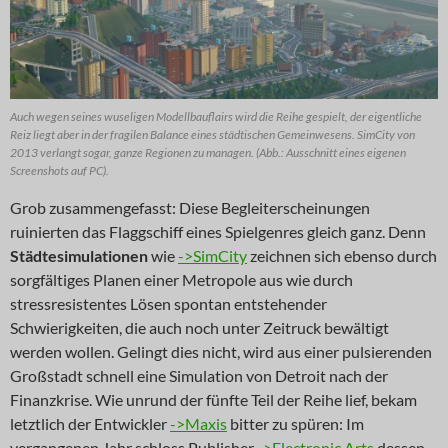
Auch wegen seines wuseligen Modellbauflairs wird die Reihe gespielt, der eigentliche
Reiz liegt aber in der fragilen Balance eines städtischen Gemeinwesens. SimCity von
2013 verlangt sogar, ganze Regionen zu managen. (Abb.: Ausschnitt eines eigenen
Screenshots auf PC).
Grob zusammengefasst: Diese Begleiterscheinungen
ruinierten das Flaggschiff eines Spielgenres gleich ganz. Denn
Städtesimulationen
wie
->SimCity
zeichnen sich ebenso durch
sorgfältiges Planen einer Metropole aus wie durch
stressresistentes Lösen spontan entstehender
Schwierigkeiten, die auch noch unter Zeitruck bewältigt
werden wollen. Gelingt dies nicht, wird aus einer pulsierenden
Großstadt schnell eine Simulation von Detroit nach der
Finanzkrise. Wie unrund der fünfte Teil der Reihe lief, bekam
letztlich der Entwickler
->Maxis
bitter zu spüren: Im
vergangenen Jahr schloss Publisher
->Electronic Arts
dessen