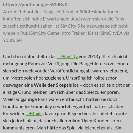
httpvh://youtu.be/glee62dKv0c
An den Reboot des Flaggschiffes aller Städtesimulationen
knüpften sich hohe Erwartungen. Auch wenn sich viele Fans
zurecht getäuscht sahen, ist SimCity 5 keineswegs so schlecht
wie sein Ruf. (SimCity Game Intro Trailer | Kanal SimCityEA via
Youtube)
Und eben dafür stellte das
->SimCity
von 2013 plötzlich nicht
mehr genug Raum zur Verfügung. Die Baugebiete, so zeichnete
sich schon weit vor der Veröffentlichung ab, waren viel zu eng,
um Metropolen hochzuziehen. Ursprünglich rollte schon
deswegen eine
Welle der Skepsis
los – doch es sollte nicht der
einzige Grund bleiben, um sich über das Spiel zu empören.
Viele langjährige Fans waren enttäuscht, hatten sie doch
traditionelles Gameplay erwartet. Eigentlich hatte sich aber
Entwickler
->Maxis
davon grundlegend verabschiedet, traute
sich jedoch nicht, das auch allen zukünftigen Kunden so zu
kommunizieren. Man hätte das Spiel vielleicht eher als „Sim