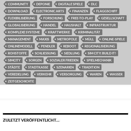
COMMUNITY
DEPONIE
DIGITALE SPIELE
DLC
DOWNLOAD
ELECTRONIC ARTS
FINANZEN
FLAGGSCHIFF
FLEXIBILISIERUNG
FORSCHUNG
FREE-TO-PLAY
GESELLSCHAFT
GLOBALISIERUNG
HANDEL
HAUSHALT
INFRASTRUKTUR
KOMPLEXE SYSTEME
KRAFTWERKE
KRIMINALITÄT
MANAGEMENT
MAXIS
METROPOLE
MÜLL
ONLINE-SPIELE
ONLINEMODELL
PENDLER
REBOOT
REGIONALISIERUNG
ROHSTOFFE
SCHLIESSUNG
SIEDLUNG
SIM CITY: BUILD IT!
SIMCITY
SORGEN
SOZIALER FRIEDEN
SPIELMECHANIK
STÄDTE
STADTKASSE
SZENARIEN
TRADITION
VEREDELUNG
VERKEHR
VERSORGUNG
WAREN
WASSER
ZEITGESCHICHTE
ZULETZT VERÖFFENTLICHT…