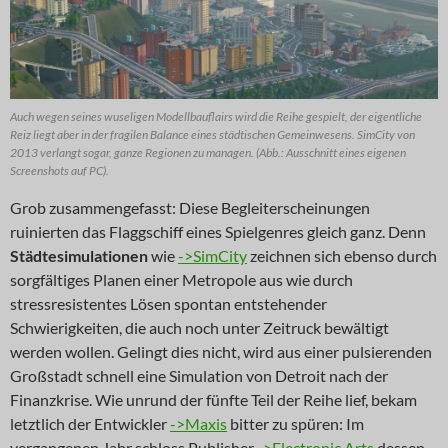
Auch wegen seines wuseligen Modellbauflairs wird die Reihe gespielt, der eigentliche
Reiz liegt aber in der fragilen Balance eines städtischen Gemeinwesens. SimCity von
2013 verlangt sogar, ganze Regionen zu managen. (Abb.: Ausschnitt eines eigenen
Screenshots auf PC).
Grob zusammengefasst: Diese Begleiterscheinungen
ruinierten das Flaggschiff eines Spielgenres gleich ganz. Denn
Städtesimulationen
wie
->SimCity
zeichnen sich ebenso durch
sorgfältiges Planen einer Metropole aus wie durch
stressresistentes Lösen spontan entstehender
Schwierigkeiten, die auch noch unter Zeitruck bewältigt
werden wollen. Gelingt dies nicht, wird aus einer pulsierenden
Großstadt schnell eine Simulation von Detroit nach der
Finanzkrise. Wie unrund der fünfte Teil der Reihe lief, bekam
letztlich der Entwickler
->Maxis
bitter zu spüren: Im
vergangenen Jahr schloss Publisher
->Electronic Arts
dessen