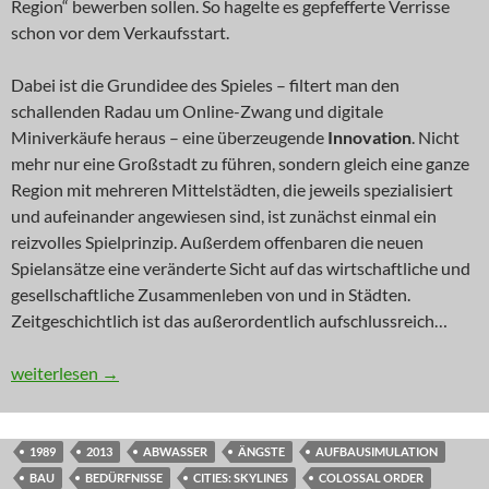
Region“ bewerben sollen. So hagelte es gepfefferte Verrisse
schon vor dem Verkaufsstart.
Dabei ist die Grundidee des Spieles – filtert man den
schallenden Radau um Online-Zwang und digitale
Miniverkäufe heraus – eine überzeugende
Innovation
. Nicht
mehr nur eine Großstadt zu führen, sondern gleich eine ganze
Region mit mehreren Mittelstädten, die jeweils spezialisiert
und aufeinander angewiesen sind, ist zunächst einmal ein
reizvolles Spielprinzip. Außerdem offenbaren die neuen
Spielansätze eine veränderte Sicht auf das wirtschaftliche und
gesellschaftliche Zusammenleben von und in Städten.
Zeitgeschichtlich ist das außerordentlich aufschlussreich…
INNOVATION: Sim Region
weiterlesen
→
1989
2013
ABWASSER
ÄNGSTE
AUFBAUSIMULATION
BAU
BEDÜRFNISSE
CITIES: SKYLINES
COLOSSAL ORDER