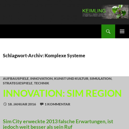
Zum
Inhalt
springen
Suchen
KEIMLING
PRIMÄR
MENÜ
Schlagwort-Archiv: Komplexe Systeme
AUFBAUSPIELE
,
INNOVATION
,
KUNST UND KULTUR
,
SIMULATION
,
STRATEGIESPIELE
,
TECHNIK
INNOVATION: SIM REGION
18. JANUAR 2016
1 KOMMENTAR
Sim City erweckte 2013 falsche Erwartungen, ist
jedoch weit besser als sein Ruf