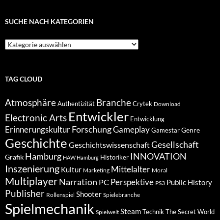
Keimling…
SUCHE NACH KATEGORIEN
Suche
nach
Kategorien
TAG CLOUD
Atmosphäre
Branche
Authentizität
Crytek
Download
Entwickler
Electronic Arts
Entwicklung
Forschung
Gameplay
Erinnerungskultur
Genre
Gamestar
Geschichte
Gesellschaft
Geschichtswissenschaft
Hamburg
INNOVATION
Grafik
Historiker
HAW Hamburg
Inszenierung
Mittelalter
Kultur
Marketing
Moral
Multiplayer
Narration
PC
Perspektive
Public History
PS3
Publisher
Shooter
Rollenspiel
Spielebranche
Spielmechanik
Steam
Spielwelt
Technik
The Secret World