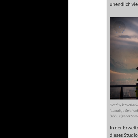
unendlich vie
Destiny ist verlock
lebendige Spielwelt
(Abb.: eigener Scr
In der Erwei
dieses Studio