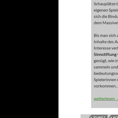
Schauplätze 
eigenen Spiel
sich die Bind
dem Massivel
Bis man sich 
Inhalte des A
Interesse ver
Sinnstiftung
genügt, wie i
sammeln und 
bedeutungssc
Spielerinnen 
vorkommen
INNOVATION: 
weiterlesen
3D-WELT
AC