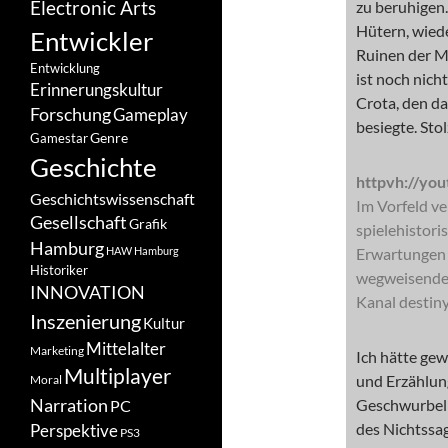
Electronic Arts
zu beruhigen
Hütern, wiede
Entwickler
Ruinen der M
Entwicklung
ist noch nich
Erinnerungskultur
Crota, den d
Forschung
Gameplay
besiegte. Sto
Genre
Gamestar
Geschichte
httpvh://yo
Geschichtswissenschaft
Im Vorfeld ve
Gesellschaft
Grafik
spielehistori
Hamburg
HAW Hamburg
Erwartungen j
Historiker
wegweisende I
INNOVATION
Kanal destin
Inszenierung
Kultur
Mittelalter
Marketing
Ich hätte ge
Multiplayer
und Erzählun
Moral
Narration
Geschwurbel d
PC
des Nichtssag
Perspektive
PS3