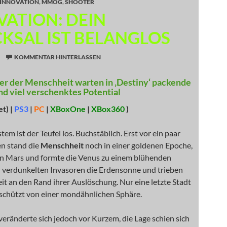
INNOVATION
,
MMOG
,
SHOOTER
VATION: DEIN
CKSAL IST BELANGLOS
KOMMENTAR HINTERLASSEN
er der Menschheit warten in ‚Destiny‘ packende
d viel verschenktes Potential
et) |
PS3
|
PC
|
XBoxOne
|
XBox360
)
em ist der Teufel los. Buchstäblich. Erst vor ein paar
n stand die
Menschheit
noch in einer goldenen Epoche,
en Mars und formte die Venus zu einem blühenden
 verdunkelten Invasoren die Erdensonne und trieben
t an den Rand ihrer Auslöschung. Nur eine letzte Stadt
eschützt von einer mondähnlichen Sphäre.
eränderte sich jedoch vor Kurzem, die Lage schien sich