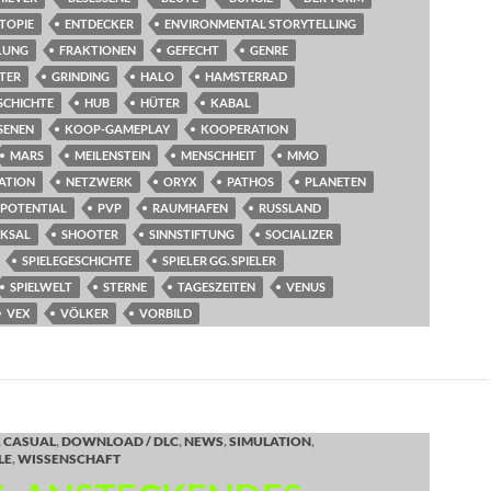
TOPIE
ENTDECKER
ENVIRONMENTAL STORYTELLING
LUNG
FRAKTIONEN
GEFECHT
GENRE
TER
GRINDING
HALO
HAMSTERRAD
SCHICHTE
HUB
HÜTER
KABAL
SENEN
KOOP-GAMEPLAY
KOOPERATION
MARS
MEILENSTEIN
MENSCHHEIT
MMO
ATION
NETZWERK
ORYX
PATHOS
PLANETEN
POTENTIAL
PVP
RAUMHAFEN
RUSSLAND
CKSAL
SHOOTER
SINNSTIFTUNG
SOCIALIZER
SPIELEGESCHICHTE
SPIELER GG. SPIELER
SPIELWELT
STERNE
TAGESZEITEN
VENUS
VEX
VÖLKER
VORBILD
,
CASUAL
,
DOWNLOAD / DLC
,
NEWS
,
SIMULATION
,
LE
,
WISSENSCHAFT