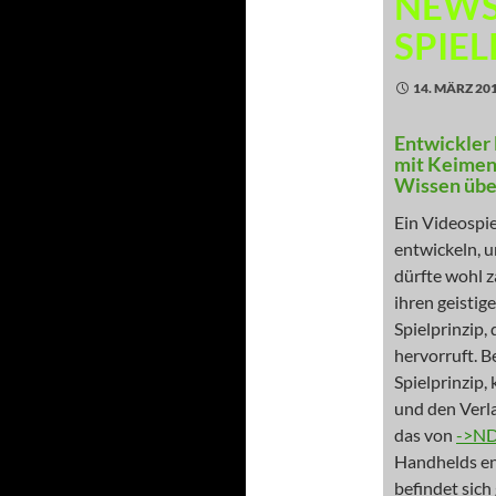
NEWS
SPIEL
14. MÄRZ 20
Entwickler 
mit Keimen
Wissen übe
Ein Videospie
entwickeln, 
dürfte wohl 
ihren geistig
Spielprinzip,
hervorruft. B
Spielprinzip,
und den Verla
das von
->ND
Handhelds en
befindet sic