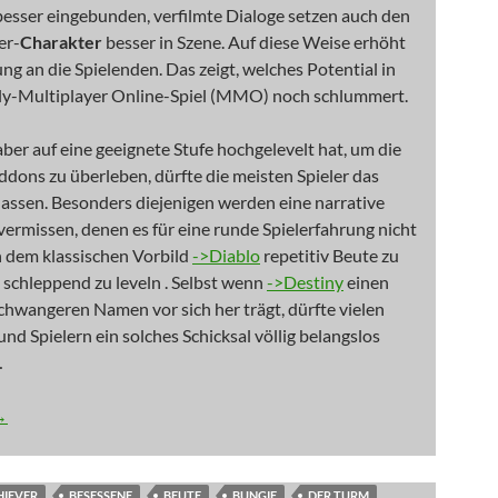
besser eingebunden, verfilmte Dialoge setzen auch den
er-
Charakter
besser in Szene. Auf diese Weise erhöht
ung an die Spielenden. Das zeigt, welches Potential in
y-Multiplayer Online-Spiel (MMO) noch schlummert.
aber auf eine geeignete Stufe hochgelevelt hat, um die
ddons zu überleben, dürfte die meisten Spieler das
lassen. Besonders diejenigen werden eine narrative
vermissen, denen es für eine runde Spielerfahrung nicht
n dem klassischen Vorbild
->Diablo
repetitiv Beute zu
schleppend zu leveln . Selbst wenn
->Destiny
einen
hwangeren Namen vor sich her trägt, dürfte vielen
und Spielern ein solches Schicksal völlig belangslos
…
Dein Schicksal ist belanglos
→
HIEVER
BESESSENE
BEUTE
BUNGIE
DER TURM