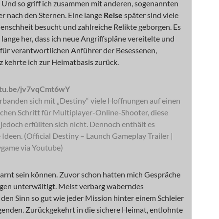
. Und so griff ich zusammen mit anderen, sogenannten
r nach den Sternen. Eine lange
Reise
später sind viele
enschheit besucht und zahlreiche Relikte geborgen. Es
t lange her, dass ich neue Angriffspläne vereitelte und
afür verantwortlichen Anführer der Besessenen,
lz kehrte ich zur Heimatbasis zurück.
utu.be/jv7vqCmt6wY
rbanden sich mit „Destiny“ viele Hoffnungen auf einen
schen Schritt für Multiplayer-Online-Shooter, diese
edoch erfüllten sich nicht. Dennoch enthält es
deen. (Official Destiny – Launch Gameplay Trailer |
ygame via Youtube)
warnt sein können. Zuvor schon hatten mich Gespräche
gen unterwältigt. Meist verbarg waberndes
en Sinn so gut wie jeder Mission hinter einem Schleier
enden. Zurückgekehrt in die sichere Heimat, entlohnte