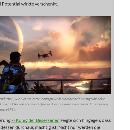
l Potential wirkte verschenkt.
end schön, wie hier am letzten Stützpunkt der Menschheit, verfügt über eine
 und funktioniert als Shooter flüssig. Doch es wäre so viel mehr drin gewesen.
eenshot PS4)
terung
->König der Besessenen
zeigte sich hingegen, dass
 dessen durchaus mächtig ist. Nicht nur werden die