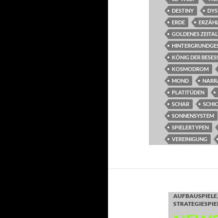
DESTINY
DYS
ERDE
ERZÄH
GOLDENES ZEITAL
HINTERGRUNDGE
KÖNIG DER BESES
KOSMODROM
MOND
NARR
PLATITÜDEN
SCHAR
SCHI
SONNENSYSTEM
SPIELERTYPEN
VEREINIGUNG
AUFBAUSPIELE
STRATEGIESPIE