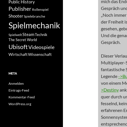
mich das End
Public History
Publisher
Gespräch und
Rollenspiel
„Noch immer 
Shooter
Spielebranche
der Freiheit 
Spielmechanik
gesehen, gebo
Steam
Spielwelt
Technik
Und die genan
The Secret World
Gespräch.
Ubisoft
Videospiele
Wissenschaft
Wirtschaft
Dieser Verlau
Multiplayer-
fantastische
META
Legende
->B
von einem Mei
Anmelden
>Destiny
ank
Eintrags-Feed
quer durch un
Kommentar-Feed
fesselnd, kei
WordPress.org
erfahrenen E
Sonnensystem
entsprechend