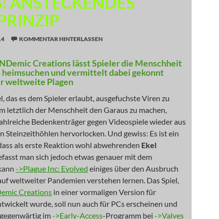
: ANSTECKENDES
PRINZIP
14
KOMMENTAR HINTERLASSEN
NDemic Creations lässt Spieler die Menschheit
 heimsuchen und vermittelt dabei gekonnt
r weltweite Plagen
l, das es dem Spieler erlaubt, ausgefuchste Viren zu
um letztlich der Menschheit den Garaus zu machen,
zahlreiche Bedenkenträger gegen Videospiele wieder aus
en Steinzeithöhlen hervorlocken. Und gewiss: Es ist ein
 dass als erste Reaktion wohl abwehrenden
Ekel
efasst man sich jedoch etwas genauer mit dem
 kann
->Plague Inc: Evolved
einiges über den Ausbruch
uf weltweiter Pandemien verstehen lernen. Das Spiel,
emic Creations
in einer vormaligen Version für
twickelt wurde, soll nun auch für PCs erscheinen und
h gegenwärtig im
->Early-Access
-Programm bei
->Valves