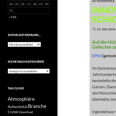
ACTIONSPIELE
,
24
25
26
27
28
29
30
INNO
31
SCHI
« Feb.
13. JULI 2016
ZUVOR AUF KEIMLING…
Auf die Hüt
Zuvor
Gefechte un
auf
Keimling…
(
PS4
(getest
SUCHE NACH KATEGORIEN
Im Sonnensyst
Suche
Jahrhunderte
nach
Kategorien
besiedelte d
Garten. Dann
TAG CLOUD
die Menschhei
Atmosphäre
überlebte, b
Branche
Authentizität
Irgendetwas v
Crytek
Download