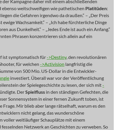
e der Kampagne daher mit einem abschließenden
 ebenso weitschweifigen wie pathetischen
Platitüden
:
liegen die Gefahren irgendwo da draußen.“ – „Der Preis
ist ewige Wachsamkeit.“ – „Ich habe fürchterliche Dinge
ren aus Dunkelheit.“ – „Jedes Ende ist auch ein Anfang.“
nten Phrasen konzentrieren sich allein auf ein
f ist symptomatisch für
->Destiny
, den revolutionären
Shooter, für welchen
->Activision
langfristig die
 Summe von 500 Mio. US-Dollar in die Entwickler-
ungie
investiert. Überall war vor der Veröffentlichung
lenstein der Spielegeschichte zu lesen, der sich mit
-
ündigte. Der
Spielfluss
in den ständigen Gefechten, die
ser Sonnensystem in einer fernen Zukunft toben, ist
ne Frage. Mir blieb aber lange rätselhaft, warum es den
ntwicklern nicht gelang, das wunderschöne
 voller weitläufiger Schauplätze mit einem
 fesselnden Netzwerk an Geschichten zu verweben. So