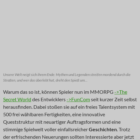
Unsere Welt neigt sich ihrem Ende: Mythen und Legenden streifen mordend durch die
Straßen, und wer das überlebt hat, dreht den Spieß um...
Warum das so ist, können Spieler nun im MMORPG
->The
Secret World
des Entwicklers
->FunCom
seit kurzer Zeit selbst
herausfinden. Dabei stoßen sie auf ein freies Talentsystem mit
500 frei wählbaren Fertigkeiten, eine innovative
Queststruktur mit neuartiger Auftragsformen und eine
stimmige Spielwelt voller einfallsreicher
Geschichten
. Trotz
der erfrischenden Neuerungen sollten Interessierte aber jetzt