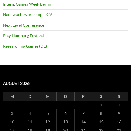
Intern. Games Week Berlin
Nachwuchsworkshop HGV
Next Level Conference
Play Hamburg Festival
Researching Games (DE)
AUGUST 2026
M
D
M
D
F
S
S
1
2
3
4
5
6
7
8
9
10
11
12
13
14
15
16
17
18
19
20
21
22
23