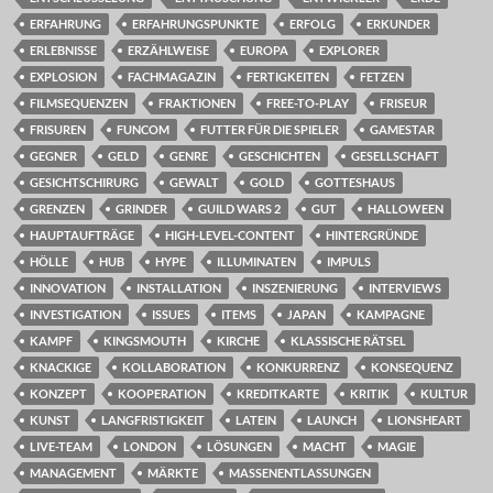
ERFAHRUNG
ERFAHRUNGSPUNKTE
ERFOLG
ERKUNDER
ERLEBNISSE
ERZÄHLWEISE
EUROPA
EXPLORER
EXPLOSION
FACHMAGAZIN
FERTIGKEITEN
FETZEN
FILMSEQUENZEN
FRAKTIONEN
FREE-TO-PLAY
FRISEUR
FRISUREN
FUNCOM
FUTTER FÜR DIE SPIELER
GAMESTAR
GEGNER
GELD
GENRE
GESCHICHTEN
GESELLSCHAFT
GESICHTSCHIRURG
GEWALT
GOLD
GOTTESHAUS
GRENZEN
GRINDER
GUILD WARS 2
GUT
HALLOWEEN
HAUPTAUFTRÄGE
HIGH-LEVEL-CONTENT
HINTERGRÜNDE
HÖLLE
HUB
HYPE
ILLUMINATEN
IMPULS
INNOVATION
INSTALLATION
INSZENIERUNG
INTERVIEWS
INVESTIGATION
ISSUES
ITEMS
JAPAN
KAMPAGNE
KAMPF
KINGSMOUTH
KIRCHE
KLASSISCHE RÄTSEL
KNACKIGE
KOLLABORATION
KONKURRENZ
KONSEQUENZ
KONZEPT
KOOPERATION
KREDITKARTE
KRITIK
KULTUR
KUNST
LANGFRISTIGKEIT
LATEIN
LAUNCH
LIONSHEART
LIVE-TEAM
LONDON
LÖSUNGEN
MACHT
MAGIE
MANAGEMENT
MÄRKTE
MASSENENTLASSUNGEN