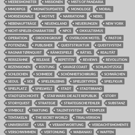
MEERESMONSTER
MISSIONEN
MISTS OF PANDARIA
MMORPGS
MONATSUPDATES
MONOLOGE
MORAL
MORSESIGNALE
MOTIVE
NARRATIONK
NEBEL
NEBENAUFTRÄGE
NEUENGLAND
NEUERUNGEN
NEW YORK
NICHT-SPIELER-CHARAKTERE
NPCS
OKKULTISMUS
OPERATION
OROCHI GROUP
OVERLOOK MOTEL
PASTOR
POTENZIAL
PUBLISHER
QUESTSTRUKTUR
QUESTSYSTEM
RAGNAR TØRNQUIST
RÄNKESPIELE
RÄTSEL
REALITÄT
REISSZÄHNE
RELEASE
REPETITIV
REVIEWS
REVOLUTION
REZENSIONEN
RÜSTUNG
SAVAGE COAST
SCHLACHTZÜGE
SCHLEICHEN
SCHMIEDE
SCHÖNHEITSCHIRURG
SCHWÄCHEN
SEOUL
SEX
SPIELERLEBNIS
SPIELERTYPEN
SPIELFIGUR
SPIELPLATZ
SPIELWELT
STADT
STADTBRAND
STADTGESCHICHTE
STAR WARS: DIE ALTE REPUBLIK
STORY
STORYQUEST
STRATEGIE
STRATEGISCHE FEHLER
SUBSTANZ
SYMBOLE
TAKTUNG
TALENTSYSTEM
TEMPLER
TENTAKELN
THE SECRET WORLD
TRIAL-VERSION
UNIVERSITÄT
USA
VERANTWORTUNG
VERDACHTSMOMENTE
VERSCHWIMMEN
VERTONUNG
WABANAKI
WAFFEN