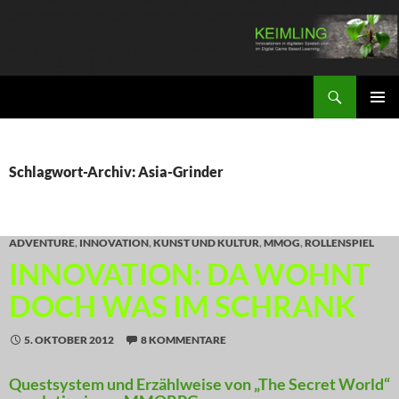
Zum
Inhalt
springen
Suchen
KEIMLING
PRIMÄR
MENÜ
Schlagwort-Archiv: Asia-Grinder
ADVENTURE
,
INNOVATION
,
KUNST UND KULTUR
,
MMOG
,
ROLLENSPIEL
INNOVATION: DA WOHNT
DOCH WAS IM SCHRANK
5. OKTOBER 2012
8 KOMMENTARE
Questsystem und Erzählweise von „The Secret World“