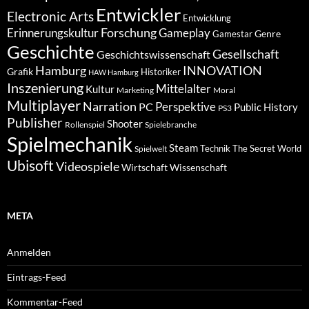
Entwickler
Electronic Arts
Entwicklung
Forschung
Gameplay
Erinnerungskultur
Genre
Gamestar
Geschichte
Gesellschaft
Geschichtswissenschaft
Hamburg
INNOVATION
Grafik
Historiker
HAW Hamburg
Inszenierung
Mittelalter
Kultur
Marketing
Moral
Multiplayer
Narration
PC
Perspektive
Public History
PS3
Publisher
Shooter
Rollenspiel
Spielebranche
Spielmechanik
Steam
Spielwelt
Technik
The Secret World
Ubisoft
Videospiele
Wissenschaft
Wirtschaft
META
Anmelden
Eintrags-Feed
Kommentar-Feed