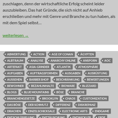
zuschlagen, denn der wirtschaftliche Erfolg scheint leider
auszubleiben. Das hat Gründe, die sich nicht auf Anhieb
erschließen und mehr mit Genre und Branche zu tun haben, als
mit dem Spiel selbst…
INNOVATION: Da wohnt doch was im Schrank
weiterlesen
→
ABWERTUNG
ACTION
AGE OF CONAN
ÄGYPTEN
ALBTRAUM
ANALYSE
ANARCHY ONLINE
ANSPORN
AOC
ARTEFAKT
ASIA-GRINDER
ATLANTIK
ATMOSPHÄRE
AUFGABEN
AUFTRAGSFORMEN
AUSGABEN
AUSRÜSTUNG
AUSSEHEN
BARBER SHOP
BESCHRÄNKUNG
BEWERTUNGEN
BEWOHNER
BEZAHLINHALTE
BIOWARE
BLIZZARD
BLOGS
BLUE MOUNTAINS
BÖSE
BRANCHE
BRANCHENGESETZE
BROOKLYN
CHAOS
CUSTOMIZATION
DAS BÖSE
DER SCHMUTZ
DIFFERENZ
DISKREPANZ
DRACHEN
EINZELSCHICKSALE
ELECTRONIC ARTS
ENDGAME
ENTSCHLÜSSELUNG
ENTTÄUSCHUNG
ENTWICKLER
ERDE