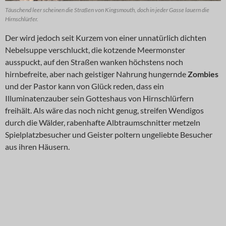
Täuschend leer scheinen die Straßen von Kingsmouth, doch in jeder Gasse lauern die
Hirnschlürfer.
Der wird jedoch seit Kurzem von einer unnatürlich dichten
Nebelsuppe verschluckt, die kotzende Meermonster
ausspuckt, auf den Straßen wanken höchstens noch
hirnbefreite, aber nach geistiger Nahrung hungernde
Zombies
und der Pastor kann von Glück reden, dass ein
Illuminatenzauber sein Gotteshaus von Hirnschlürfern
freihält. Als wäre das noch nicht genug, streifen Wendigos
durch die Wälder, rabenhafte Albtraumschnitter metzeln
Spielplatzbesucher und Geister poltern ungeliebte Besucher
aus ihren Häusern.