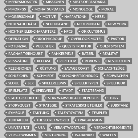
MEERESMONSTER
MISSIONEN
MISTS OF PANDARIA
MMORPGS
MONATSUPDATES
MONOLOGE
MORAL
MORSESIGNALE
MOTIVE
NARRATIONK
NEBEL
NEBENAUFTRÄGE
NEUENGLAND
NEUERUNGEN
NEW YORK
NICHT-SPIELER-CHARAKTERE
NPCS
OKKULTISMUS
OPERATION
OROCHI GROUP
OVERLOOK MOTEL
PASTOR
POTENZIAL
PUBLISHER
QUESTSTRUKTUR
QUESTSYSTEM
RAGNAR TØRNQUIST
RÄNKESPIELE
RÄTSEL
REALITÄT
REISSZÄHNE
RELEASE
REPETITIV
REVIEWS
REVOLUTION
REZENSIONEN
RÜSTUNG
SAVAGE COAST
SCHLACHTZÜGE
SCHLEICHEN
SCHMIEDE
SCHÖNHEITSCHIRURG
SCHWÄCHEN
SEOUL
SEX
SPIELERLEBNIS
SPIELERTYPEN
SPIELFIGUR
SPIELPLATZ
SPIELWELT
STADT
STADTBRAND
STADTGESCHICHTE
STAR WARS: DIE ALTE REPUBLIK
STORY
STORYQUEST
STRATEGIE
STRATEGISCHE FEHLER
SUBSTANZ
SYMBOLE
TAKTUNG
TALENTSYSTEM
TEMPLER
TENTAKELN
THE SECRET WORLD
TRIAL-VERSION
UNIVERSITÄT
USA
VERANTWORTUNG
VERDACHTSMOMENTE
VERSCHWIMMEN
VERTONUNG
WABANAKI
WAFFEN