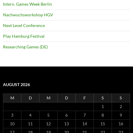
Intern. Games Week Berlin
Nachwuchsworkshop HGV
Next Level Conference
Play Hamburg Festival
Researching Games (DE)
AUGUST 2026
M
D
M
D
F
S
S
1
2
3
4
5
6
7
8
9
10
11
12
13
14
15
16
17
18
19
20
21
22
23