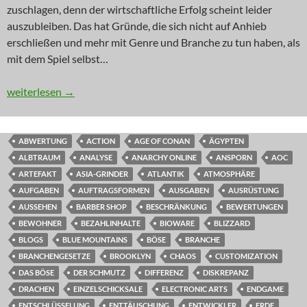
zuschlagen, denn der wirtschaftliche Erfolg scheint leider
auszubleiben. Das hat Gründe, die sich nicht auf Anhieb
erschließen und mehr mit Genre und Branche zu tun haben, als
mit dem Spiel selbst…
INNOVATION: Da wohnt doch was im Schrank
weiterlesen
→
ABWERTUNG
ACTION
AGE OF CONAN
ÄGYPTEN
ALBTRAUM
ANALYSE
ANARCHY ONLINE
ANSPORN
AOC
ARTEFAKT
ASIA-GRINDER
ATLANTIK
ATMOSPHÄRE
AUFGABEN
AUFTRAGSFORMEN
AUSGABEN
AUSRÜSTUNG
AUSSEHEN
BARBER SHOP
BESCHRÄNKUNG
BEWERTUNGEN
BEWOHNER
BEZAHLINHALTE
BIOWARE
BLIZZARD
BLOGS
BLUE MOUNTAINS
BÖSE
BRANCHE
BRANCHENGESETZE
BROOKLYN
CHAOS
CUSTOMIZATION
DAS BÖSE
DER SCHMUTZ
DIFFERENZ
DISKREPANZ
DRACHEN
EINZELSCHICKSALE
ELECTRONIC ARTS
ENDGAME
ENTSCHLÜSSELUNG
ENTTÄUSCHUNG
ENTWICKLER
ERDE