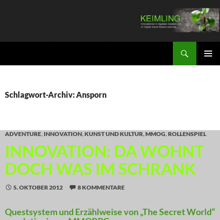
Zum
Inhalt
springen
Suchen
KEIMLING
PRIMÄR
MENÜ
Schlagwort-Archiv: Ansporn
ADVENTURE
,
INNOVATION
,
KUNST UND KULTUR
,
MMOG
,
ROLLENSPIEL
INNOVATION: DA WOHNT
DOCH WAS IM SCHRANK
5. OKTOBER 2012
8 KOMMENTARE
Questsystem und Erzählweise von „The Secret World“