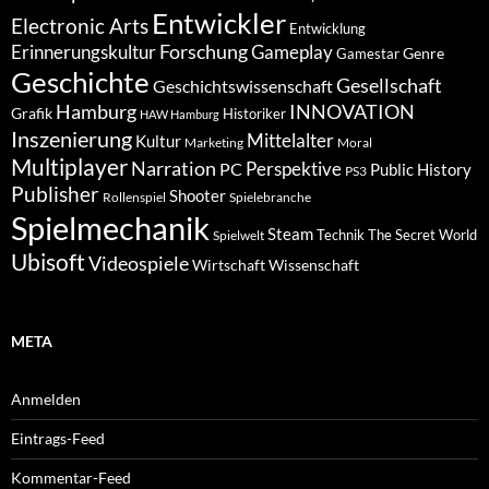
Entwickler
Electronic Arts
Entwicklung
Forschung
Gameplay
Erinnerungskultur
Genre
Gamestar
Geschichte
Gesellschaft
Geschichtswissenschaft
Hamburg
INNOVATION
Grafik
Historiker
HAW Hamburg
Inszenierung
Mittelalter
Kultur
Marketing
Moral
Multiplayer
Narration
PC
Perspektive
Public History
PS3
Publisher
Shooter
Rollenspiel
Spielebranche
Spielmechanik
Steam
Spielwelt
Technik
The Secret World
Ubisoft
Videospiele
Wissenschaft
Wirtschaft
META
Anmelden
Eintrags-Feed
Kommentar-Feed