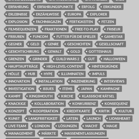
ERFAHRUNG
ERFAHRUNGSPUNKTE
ERFOLG
ERKUNDER
ERLEBNISSE
ERZÄHLWEISE
EUROPA
EXPLORER
EXPLOSION
FACHMAGAZIN
FERTIGKEITEN
FETZEN
FILMSEQUENZEN
FRAKTIONEN
FREE-TO-PLAY
FRISEUR
FRISUREN
FUNCOM
FUTTER FÜR DIE SPIELER
GAMESTAR
GEGNER
GELD
GENRE
GESCHICHTEN
GESELLSCHAFT
GESICHTSCHIRURG
GEWALT
GOLD
GOTTESHAUS
GRENZEN
GRINDER
GUILD WARS 2
GUT
HALLOWEEN
HAUPTAUFTRÄGE
HIGH-LEVEL-CONTENT
HINTERGRÜNDE
HÖLLE
HUB
HYPE
ILLUMINATEN
IMPULS
INNOVATION
INSTALLATION
INSZENIERUNG
INTERVIEWS
INVESTIGATION
ISSUES
ITEMS
JAPAN
KAMPAGNE
KAMPF
KINGSMOUTH
KIRCHE
KLASSISCHE RÄTSEL
KNACKIGE
KOLLABORATION
KONKURRENZ
KONSEQUENZ
KONZEPT
KOOPERATION
KREDITKARTE
KRITIK
KULTUR
KUNST
LANGFRISTIGKEIT
LATEIN
LAUNCH
LIONSHEART
LIVE-TEAM
LONDON
LÖSUNGEN
MACHT
MAGIE
MANAGEMENT
MÄRKTE
MASSENENTLASSUNGEN