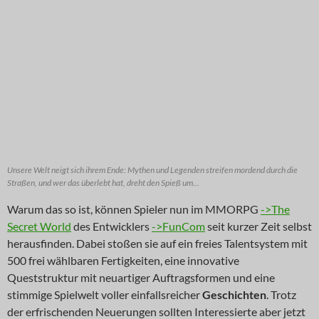
Unsere Welt neigt sich ihrem Ende: Mythen und Legenden streifen mordend durch die
Straßen, und wer das überlebt hat, dreht den Spieß um...
Warum das so ist, können Spieler nun im MMORPG
->The
Secret World
des Entwicklers
->FunCom
seit kurzer Zeit selbst
herausfinden. Dabei stoßen sie auf ein freies Talentsystem mit
500 frei wählbaren Fertigkeiten, eine innovative
Queststruktur mit neuartiger Auftragsformen und eine
stimmige Spielwelt voller einfallsreicher
Geschichten
. Trotz
der erfrischenden Neuerungen sollten Interessierte aber jetzt