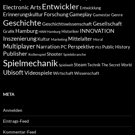
Entwickler
Electronic Arts
Entwicklung
Forschung
Gameplay
Erinnerungskultur
Genre
Gamestar
Geschichte
Gesellschaft
Geschichtswissenschaft
Hamburg
INNOVATION
Grafik
Historiker
HAW Hamburg
Inszenierung
Mittelalter
Kultur
Marketing
Moral
Multiplayer
Narration
PC
Perspektive
Public History
PS3
Publisher
Shooter
Rollenspiel
Spielebranche
Spielmechanik
Steam
Spielwelt
Technik
The Secret World
Ubisoft
Videospiele
Wissenschaft
Wirtschaft
META
Anmelden
Eintrags-Feed
Kommentar-Feed