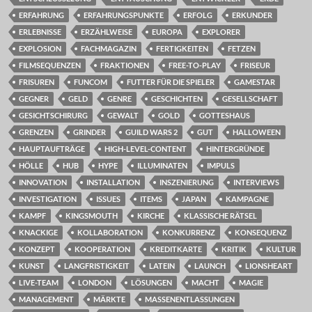
ERFAHRUNG
ERFAHRUNGSPUNKTE
ERFOLG
ERKUNDER
ERLEBNISSE
ERZÄHLWEISE
EUROPA
EXPLORER
EXPLOSION
FACHMAGAZIN
FERTIGKEITEN
FETZEN
FILMSEQUENZEN
FRAKTIONEN
FREE-TO-PLAY
FRISEUR
FRISUREN
FUNCOM
FUTTER FÜR DIE SPIELER
GAMESTAR
GEGNER
GELD
GENRE
GESCHICHTEN
GESELLSCHAFT
GESICHTSCHIRURG
GEWALT
GOLD
GOTTESHAUS
GRENZEN
GRINDER
GUILD WARS 2
GUT
HALLOWEEN
HAUPTAUFTRÄGE
HIGH-LEVEL-CONTENT
HINTERGRÜNDE
HÖLLE
HUB
HYPE
ILLUMINATEN
IMPULS
INNOVATION
INSTALLATION
INSZENIERUNG
INTERVIEWS
INVESTIGATION
ISSUES
ITEMS
JAPAN
KAMPAGNE
KAMPF
KINGSMOUTH
KIRCHE
KLASSISCHE RÄTSEL
KNACKIGE
KOLLABORATION
KONKURRENZ
KONSEQUENZ
KONZEPT
KOOPERATION
KREDITKARTE
KRITIK
KULTUR
KUNST
LANGFRISTIGKEIT
LATEIN
LAUNCH
LIONSHEART
LIVE-TEAM
LONDON
LÖSUNGEN
MACHT
MAGIE
MANAGEMENT
MÄRKTE
MASSENENTLASSUNGEN