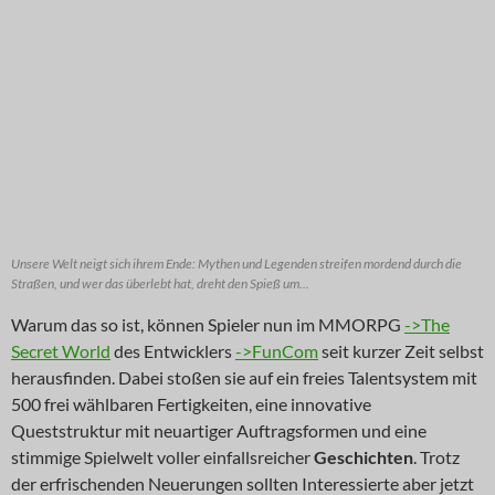
Unsere Welt neigt sich ihrem Ende: Mythen und Legenden streifen mordend durch die
Straßen, und wer das überlebt hat, dreht den Spieß um...
Warum das so ist, können Spieler nun im MMORPG
->The
Secret World
des Entwicklers
->FunCom
seit kurzer Zeit selbst
herausfinden. Dabei stoßen sie auf ein freies Talentsystem mit
500 frei wählbaren Fertigkeiten, eine innovative
Queststruktur mit neuartiger Auftragsformen und eine
stimmige Spielwelt voller einfallsreicher
Geschichten
. Trotz
der erfrischenden Neuerungen sollten Interessierte aber jetzt