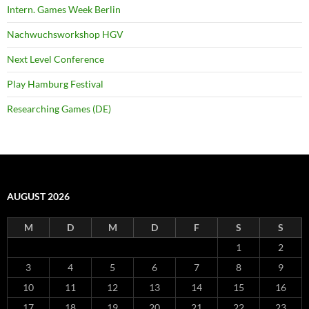
Intern. Games Week Berlin
Nachwuchsworkshop HGV
Next Level Conference
Play Hamburg Festival
Researching Games (DE)
AUGUST 2026
M
D
M
D
F
S
S
1
2
3
4
5
6
7
8
9
10
11
12
13
14
15
16
17
18
19
20
21
22
23