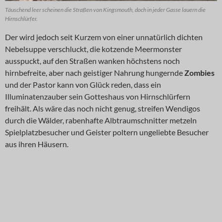
Täuschend leer scheinen die Straßen von Kingsmouth, doch in jeder Gasse lauern die
Hirnschlürfer.
Der wird jedoch seit Kurzem von einer unnatürlich dichten
Nebelsuppe verschluckt, die kotzende Meermonster
ausspuckt, auf den Straßen wanken höchstens noch
hirnbefreite, aber nach geistiger Nahrung hungernde
Zombies
und der Pastor kann von Glück reden, dass ein
Illuminatenzauber sein Gotteshaus von Hirnschlürfern
freihält. Als wäre das noch nicht genug, streifen Wendigos
durch die Wälder, rabenhafte Albtraumschnitter metzeln
Spielplatzbesucher und Geister poltern ungeliebte Besucher
aus ihren Häusern.