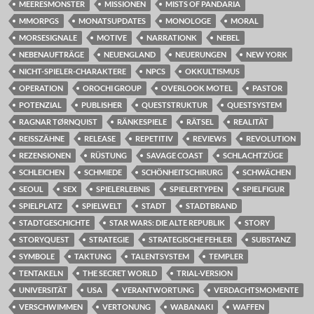
MEERESMONSTER
MISSIONEN
MISTS OF PANDARIA
MMORPGS
MONATSUPDATES
MONOLOGE
MORAL
MORSESIGNALE
MOTIVE
NARRATIONK
NEBEL
NEBENAUFTRÄGE
NEUENGLAND
NEUERUNGEN
NEW YORK
NICHT-SPIELER-CHARAKTERE
NPCS
OKKULTISMUS
OPERATION
OROCHI GROUP
OVERLOOK MOTEL
PASTOR
POTENZIAL
PUBLISHER
QUESTSTRUKTUR
QUESTSYSTEM
RAGNAR TØRNQUIST
RÄNKESPIELE
RÄTSEL
REALITÄT
REISSZÄHNE
RELEASE
REPETITIV
REVIEWS
REVOLUTION
REZENSIONEN
RÜSTUNG
SAVAGE COAST
SCHLACHTZÜGE
SCHLEICHEN
SCHMIEDE
SCHÖNHEITSCHIRURG
SCHWÄCHEN
SEOUL
SEX
SPIELERLEBNIS
SPIELERTYPEN
SPIELFIGUR
SPIELPLATZ
SPIELWELT
STADT
STADTBRAND
STADTGESCHICHTE
STAR WARS: DIE ALTE REPUBLIK
STORY
STORYQUEST
STRATEGIE
STRATEGISCHE FEHLER
SUBSTANZ
SYMBOLE
TAKTUNG
TALENTSYSTEM
TEMPLER
TENTAKELN
THE SECRET WORLD
TRIAL-VERSION
UNIVERSITÄT
USA
VERANTWORTUNG
VERDACHTSMOMENTE
VERSCHWIMMEN
VERTONUNG
WABANAKI
WAFFEN