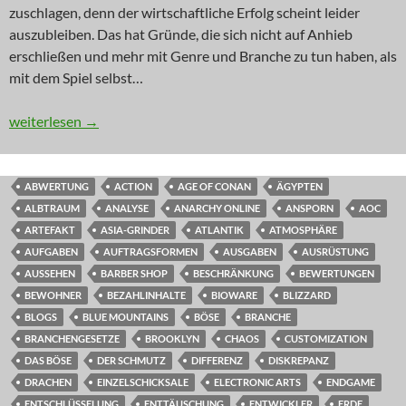
zuschlagen, denn der wirtschaftliche Erfolg scheint leider
auszubleiben. Das hat Gründe, die sich nicht auf Anhieb
erschließen und mehr mit Genre und Branche zu tun haben, als
mit dem Spiel selbst…
INNOVATION: Da wohnt doch was im Schrank
weiterlesen
→
ABWERTUNG
ACTION
AGE OF CONAN
ÄGYPTEN
ALBTRAUM
ANALYSE
ANARCHY ONLINE
ANSPORN
AOC
ARTEFAKT
ASIA-GRINDER
ATLANTIK
ATMOSPHÄRE
AUFGABEN
AUFTRAGSFORMEN
AUSGABEN
AUSRÜSTUNG
AUSSEHEN
BARBER SHOP
BESCHRÄNKUNG
BEWERTUNGEN
BEWOHNER
BEZAHLINHALTE
BIOWARE
BLIZZARD
BLOGS
BLUE MOUNTAINS
BÖSE
BRANCHE
BRANCHENGESETZE
BROOKLYN
CHAOS
CUSTOMIZATION
DAS BÖSE
DER SCHMUTZ
DIFFERENZ
DISKREPANZ
DRACHEN
EINZELSCHICKSALE
ELECTRONIC ARTS
ENDGAME
ENTSCHLÜSSELUNG
ENTTÄUSCHUNG
ENTWICKLER
ERDE