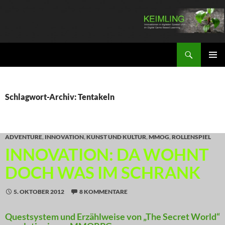
Zum
Inhalt
springen
Suchen
KEIMLING
PRIMÄR
MENÜ
Schlagwort-Archiv: Tentakeln
ADVENTURE
,
INNOVATION
,
KUNST UND KULTUR
,
MMOG
,
ROLLENSPIEL
INNOVATION: DA WOHNT
DOCH WAS IM SCHRANK
5. OKTOBER 2012
8 KOMMENTARE
Questsystem und Erzählweise von „The Secret World“