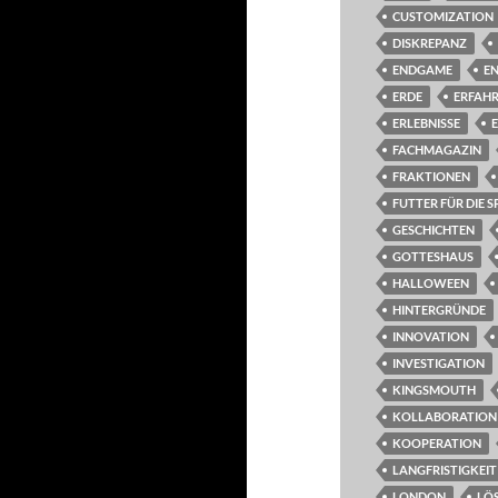
CUSTOMIZATION
DISKREPANZ
ENDGAME
E
ERDE
ERFAH
ERLEBNISSE
FACHMAGAZIN
FRAKTIONEN
FUTTER FÜR DIE S
GESCHICHTEN
GOTTESHAUS
HALLOWEEN
HINTERGRÜNDE
INNOVATION
INVESTIGATION
KINGSMOUTH
KOLLABORATION
KOOPERATION
LANGFRISTIGKEIT
LONDON
LÖ