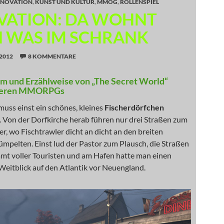
NNOVATION
,
KUNST UND KULTUR
,
MMOG
,
ROLLENSPIEL
VATION: DA WOHNT
 WAS IM SCHRANK
2012
8 KOMMENTARE
m und Erzählweise von „The Secret World“
nieren MMORPGs
uss einst ein schönes, kleines
Fischerdörfchen
 Von der Dorfkirche herab führen nur drei Straßen zum
r, wo Fischtrawler dicht an dicht an den breiten
mpelten. Einst lud der Pastor zum Plausch, die Straßen
mt voller Touristen und am Hafen hatte man einen
Weitblick auf den Atlantik vor Neuengland.