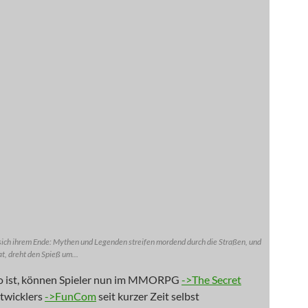
sich ihrem Ende: Mythen und Legenden streifen mordend durch die Straßen, und
t, dreht den Spieß um...
o ist, können Spieler nun im MMORPG
->The Secret
twicklers
->FunCom
seit kurzer Zeit selbst