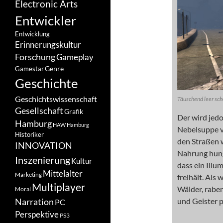
Electronic Arts
Entwickler
Entwicklung
Erinnerungskultur
Forschung
Gameplay
Genre
Gamestar
Geschichte
Geschichtswissenschaft
Täuschend leer sch
Gesellschaft
Grafik
Der wird jedo
Hamburg
HAW Hamburg
Nebelsuppe v
Historiker
den Straßen w
INNOVATION
Nahrung hun
Inszenierung
Kultur
dass ein Ill
Mittelalter
Marketing
freihält. Als
Multiplayer
Wälder, rabe
Moral
Narration
und Geister p
PC
Perspektive
PS3