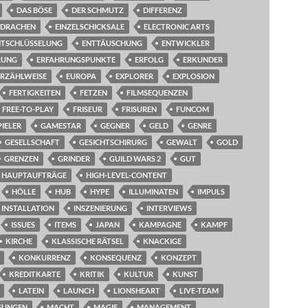
DAS BÖSE
DER SCHMUTZ
DIFFERENZ
DRACHEN
EINZELSCHICKSALE
ELECTRONIC ARTS
NTSCHLÜSSELUNG
ENTTÄUSCHUNG
ENTWICKLER
RUNG
ERFAHRUNGSPUNKTE
ERFOLG
ERKUNDER
ERZÄHLWEISE
EUROPA
EXPLORER
EXPLOSION
FERTIGKEITEN
FETZEN
FILMSEQUENZEN
FREE-TO-PLAY
FRISEUR
FRISUREN
FUNCOM
PIELER
GAMESTAR
GEGNER
GELD
GENRE
GESELLSCHAFT
GESICHTSCHIRURG
GEWALT
GOLD
GRENZEN
GRINDER
GUILD WARS 2
GUT
HAUPTAUFTRÄGE
HIGH-LEVEL-CONTENT
HÖLLE
HUB
HYPE
ILLUMINATEN
IMPULS
INSTALLATION
INSZENIERUNG
INTERVIEWS
ISSUES
ITEMS
JAPAN
KAMPAGNE
KAMPF
KIRCHE
KLASSISCHE RÄTSEL
KNACKIGE
KONKURRENZ
KONSEQUENZ
KONZEPT
KREDITKARTE
KRITIK
KULTUR
KUNST
LATEIN
LAUNCH
LIONSHEART
LIVE-TEAM
SUNGEN
MACHT
MAGIE
MANAGEMENT