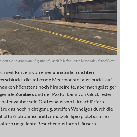
einen die Straßen von Kingsmouth, doch in jeder Gasse lauern die Hirnschlürfer.
ch seit Kurzem von einer unnatürlich dichten
erschluckt, die kotzende Meermonster ausspuckt, auf
anken höchstens noch hirnbefreite, aber nach geistiger
gernde
Zombies
und der Pastor kann von Glück reden,
uminatenzauber sein Gotteshaus von Hirnschlürfern
 wäre das noch nicht genug, streifen Wendigos durch die
nhafte Albtraumschnitter metzeln Spielplatzbesucher
oltern ungeliebte Besucher aus ihren Häusern.