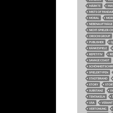
MÄRKTE
MA
MISTS OF PANDAR
MORAL
MOR
NEBENAUFTRÄGE
NICHT-SPIELER-
OROCHI GROUP
PUBLISHER
Q
RÄNKESPIELE
REPETITIV
R
SAVAGE COAST
SCHÖNHEITSCHI
SPIELERTYPEN
STADTBRAND
STORY
STOR
SUBSTANZ
S
TENTAKELN
USA
VERAN
VERTONUNG