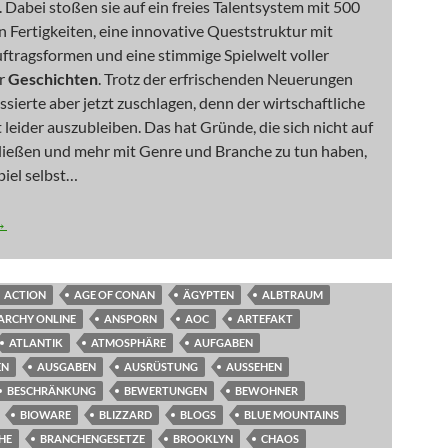
 Dabei stoßen sie auf ein freies Talentsystem mit 500
n Fertigkeiten, eine innovative Queststruktur mit
ftragsformen und eine stimmige Spielwelt voller
er
Geschichten
. Trotz der erfrischenden Neuerungen
essierte aber jetzt zuschlagen, denn der wirtschaftliche
t leider auszubleiben. Das hat Gründe, die sich nicht auf
ließen und mehr mit Genre und Branche zu tun haben,
piel selbst…
 Da wohnt doch was im Schrank
→
ACTION
AGE OF CONAN
ÄGYPTEN
ALBTRAUM
ARCHY ONLINE
ANSPORN
AOC
ARTEFAKT
ATLANTIK
ATMOSPHÄRE
AUFGABEN
EN
AUSGABEN
AUSRÜSTUNG
AUSSEHEN
BESCHRÄNKUNG
BEWERTUNGEN
BEWOHNER
BIOWARE
BLIZZARD
BLOGS
BLUE MOUNTAINS
HE
BRANCHENGESETZE
BROOKLYN
CHAOS