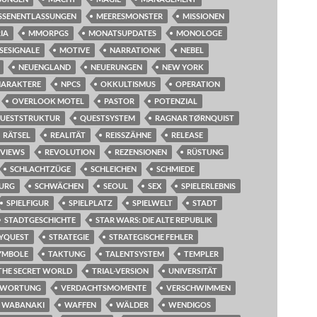
SSENENTLASSUNGEN
MEERESMONSTER
MISSIONEN
IA
MMORPGS
MONATSUPDATES
MONOLOGE
SESIGNALE
MOTIVE
NARRATIONK
NEBEL
NEUENGLAND
NEUERUNGEN
NEW YORK
CHARAKTERE
NPCS
OKKULTISMUS
OPERATION
OVERLOOK MOTEL
PASTOR
POTENZIAL
UESTSTRUKTUR
QUESTSYSTEM
RAGNAR TØRNQUIST
RÄTSEL
REALITÄT
REISSZÄHNE
RELEASE
EVIEWS
REVOLUTION
REZENSIONEN
RÜSTUNG
SCHLACHTZÜGE
SCHLEICHEN
SCHMIEDE
RURG
SCHWÄCHEN
SEOUL
SEX
SPIELERLEBNIS
SPIELFIGUR
SPIELPLATZ
SPIELWELT
STADT
STADTGESCHICHTE
STAR WARS: DIE ALTE REPUBLIK
YQUEST
STRATEGIE
STRATEGISCHE FEHLER
YMBOLE
TAKTUNG
TALENTSYSTEM
TEMPLER
THE SECRET WORLD
TRIAL-VERSION
UNIVERSITÄT
TWORTUNG
VERDACHTSMOMENTE
VERSCHWIMMEN
WABANAKI
WAFFEN
WÄLDER
WENDIGOS