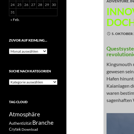
ADVENTURE
,
I
24
25
26
27
28
29
30
INNO
31
DOCH
« Feb.
5. OKTOBER 
ZUVOR AUF KEIMLING…
Questsyste
Zuvor
revolutio
auf
Keimling…
Kingsmouth m
gewesen sein.
SUCHE NACH KATEGORIEN
Hafen hinunte
Suche
Kaianlagen dü
nach
Kategorien
waren bestim
sagenhaften 
TAG CLOUD
Atmosphäre
Branche
Authentizität
Crytek
Download