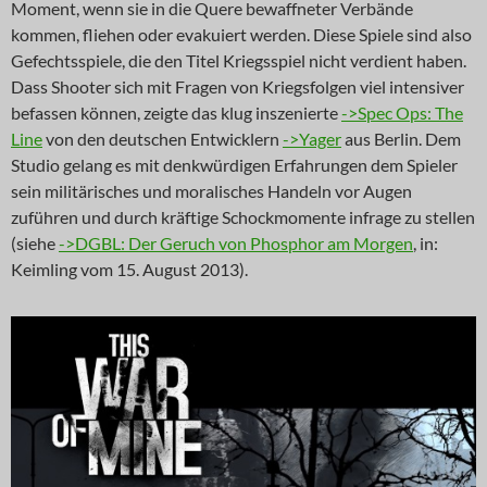
Moment, wenn sie in die Quere bewaffneter Verbände
kommen, fliehen oder evakuiert werden. Diese Spiele sind also
Gefechtsspiele, die den Titel Kriegsspiel nicht verdient haben.
Dass Shooter sich mit Fragen von Kriegsfolgen viel intensiver
befassen können, zeigte das klug inszenierte
->Spec Ops: The
Line
von den deutschen Entwicklern
->Yager
aus Berlin. Dem
Studio gelang es mit denkwürdigen Erfahrungen dem Spieler
sein militärisches und moralisches Handeln vor Augen
zuführen und durch kräftige Schockmomente infrage zu stellen
(siehe
->DGBL: Der Geruch von Phosphor am Morgen
, in:
Keimling vom 15. August 2013).