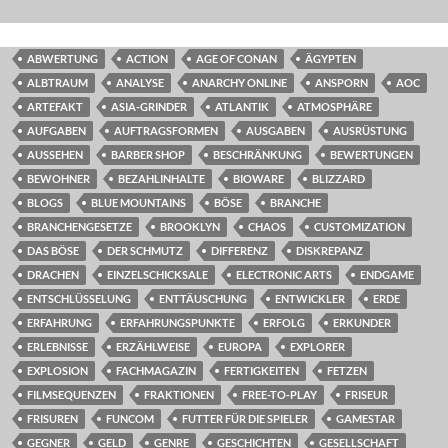
ABWERTUNG
ACTION
AGE OF CONAN
ÄGYPTEN
ALBTRAUM
ANALYSE
ANARCHY ONLINE
ANSPORN
AOC
ARTEFAKT
ASIA-GRINDER
ATLANTIK
ATMOSPHÄRE
AUFGABEN
AUFTRAGSFORMEN
AUSGABEN
AUSRÜSTUNG
AUSSEHEN
BARBER SHOP
BESCHRÄNKUNG
BEWERTUNGEN
BEWOHNER
BEZAHLINHALTE
BIOWARE
BLIZZARD
BLOGS
BLUE MOUNTAINS
BÖSE
BRANCHE
BRANCHENGESETZE
BROOKLYN
CHAOS
CUSTOMIZATION
DAS BÖSE
DER SCHMUTZ
DIFFERENZ
DISKREPANZ
DRACHEN
EINZELSCHICKSALE
ELECTRONIC ARTS
ENDGAME
ENTSCHLÜSSELUNG
ENTTÄUSCHUNG
ENTWICKLER
ERDE
ERFAHRUNG
ERFAHRUNGSPUNKTE
ERFOLG
ERKUNDER
ERLEBNISSE
ERZÄHLWEISE
EUROPA
EXPLORER
EXPLOSION
FACHMAGAZIN
FERTIGKEITEN
FETZEN
FILMSEQUENZEN
FRAKTIONEN
FREE-TO-PLAY
FRISEUR
FRISUREN
FUNCOM
FUTTER FÜR DIE SPIELER
GAMESTAR
GEGNER
GELD
GENRE
GESCHICHTEN
GESELLSCHAFT