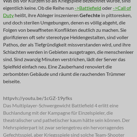
Was bis vor Kurzem so als Kriegspiele bezeichnet wurde, sind
eigentlich keine. Ob die Reihe nun
->Battlefield
oder
->Call of
Duty
heißt, ihre Ableger inszenieren
Gefechte
in pittoresken,
und doch sterilen Umgebungen, denen es völlig abgeht, die
Folgen von bewaffneten Konflikten deutlich zu machen. Sie
glorifizieren oft sehr stereotype Heldengestalten, sind voller
Pathos, der als Tiefgründigkeit missverstanden wird, und ihre
Schlachten werden in Gebieten ausgetragen, die menschenleer
sind. Sind zwanzig Minuten verstrichen, lädt der Server das
Spielfeld einfach neu. Eine Zauberhand renoviert die
zerbombten Gebäude und räumt die rauchenden Trümmer
beiseite.
httpvh://youtu.be/1cGZ-19yfks
Das Multiplayer-Schwergewicht Battlefield 4 erlitt eine
Buchlandung mit der Kampagne für Einzelspieler, die
theatralischer und pathetischer kaum hätte sein können. Der
Mehrspielerpart ist zwar seriengetreu ein hervorragendes
Gefechtsspiel, aber Kriegsspiele sind solche Team-Shooter