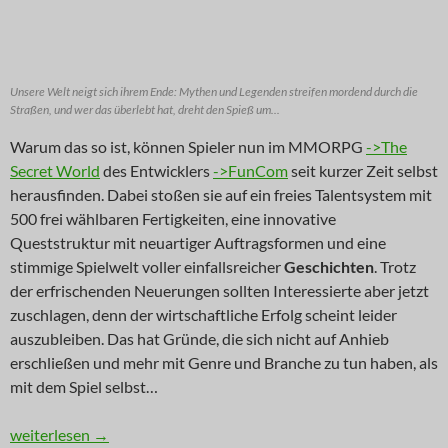
Unsere Welt neigt sich ihrem Ende: Mythen und Legenden streifen mordend durch die
Straßen, und wer das überlebt hat, dreht den Spieß um...
Warum das so ist, können Spieler nun im MMORPG
->The
Secret World
des Entwicklers
->FunCom
seit kurzer Zeit selbst
herausfinden. Dabei stoßen sie auf ein freies Talentsystem mit
500 frei wählbaren Fertigkeiten, eine innovative
Queststruktur mit neuartiger Auftragsformen und eine
stimmige Spielwelt voller einfallsreicher
Geschichten
. Trotz
der erfrischenden Neuerungen sollten Interessierte aber jetzt
zuschlagen, denn der wirtschaftliche Erfolg scheint leider
auszubleiben. Das hat Gründe, die sich nicht auf Anhieb
erschließen und mehr mit Genre und Branche zu tun haben, als
mit dem Spiel selbst…
INNOVATION: Da wohnt doch was im Schrank
weiterlesen
→