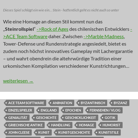
Dieses Spiel schlägt ein wie ein... Stein - hoffentlich geht es nicht auch so unter
Wie eine Homage an diesen Stil kommt nun das
„
Steinrollspiel
“
->Rock of Ages
des chilenischen Entwicklers
-
>ACE Team Software
daher. Zwischen
->Marble Madness
,
Tower-Defense und Rundenstrategie angesiedelt, bietet es
zudem noch höchst innovatives Gameplay mit Lachergarantie
– und wahrt obendrein die altehrwürdige Tradition einer
urkomischen Kompilation verschiedener Kunstrichtungen…
INNOVATION: „Something completely different“
weiterlesen
→
ACE TEAM SOFTWARE
ANIMATION
BYZANTINISCH
BYZANZ
EINZELSPIELER
ENGLAND
EPOCHEN
FERNSEHEN / VLOG
GENIALITÄT
GESCHICHTE
GESCHICKLICHKEIT
GOTIK
GRIECHISCHE ANTIKE
HANDLUNG
HOMAGE
HUMORIST
JOHN CLEESE
KUNST
KUNSTGESCHICHTE
KUNSTSTILE