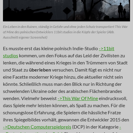
Ein Leben in den Ruinen, ständig in Gefahr und ohne jeden Schutz transportiert This War
of Mine des polnischen Entwicklers 11bit studios in die Köpfe der Spieler (Abb.
Ausschnitt eigener Screenshot)
Es musste erst das kleine polnisch Indie-Studio
->11bit
studios
kommen, um den Fokus auf das Leid der Zivilisten zu
lenken, die während eines Krieges in den Trümmern von Stadt
und Staat zu
überleben
versuchen. Damit fügt es nicht nur
eine Facette moderner Kriege hinzu, die aktueller nicht sein
könnte. Schließlich muss man den Blick nur in Richtung der
schwelenden Ukraine oder des arabischen Flächenbrandes
wenden. Vielmehr beweist
->This War Of Mine
eindrucksvoll,
dass Spiele mehr leisten können, als Spaß zu machen. Für die
schonungslose Erfahrung, die Spielern die hässliche Fratze
ihres Spiegelbildes vorhält, gewannen die Entwickler 2015 den
->Deutschen Computerspielpreis
(DCP) in der Kategorie
-