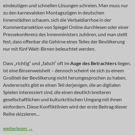
eindeutigen und schnellen Lösungen schreien. Man muss nur
zu den karnevalsken Montagszügen in deutschen
Innenstädten schauen, sich die Verbaldiarrhoe in der
Kommentarsektion von Spiegel Online durchlesen oder einer
Pressekonferenz des Innenministers zuhören, und man stellt
fest, dass offenbar die Gehirne eines Teiles der Bevölkerung
nur mit fünf Watt-Birnen beleuchtet werden.
Dass „richtig“ und „falsch“ oft im
Auge des Betrachters
liegen,
ist eine Binsenweisheit – dennoch scheint sie sich zu einem
Großteil der Bevölkerung nicht herumgesprochen zu haben.
Andererseits gibt es einen Teil derjenigen, die an digitalen
Spielen interessiert sind, die einen deutlich breiteren
gesellschaftlichen und kulturkritischen Umgang mit ihnen
einfordern. Diese Konfliktlinien wird der erste Beitrag dieser
Reihe skizzieren…
KOMMENTAR: Gibt’s das auch als Film? (Teil 1)
weiterlesen
→