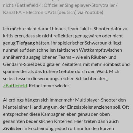
nicht. (Battlefield 4: Offizieller Singleplayer-Storytrailer /
Kanal EA – Electronic Arts (deutsch) via Youtube)
Ich möchte nicht darauf hinaus, Team-Taktik-Shooter dafür zu
kritisieren, dass sie nicht reflektiert genug wären oder nicht
genug
Tiefgang
hätten. Ihr spielerischer Schwerpunkt liegt
nunmal auf dem schnellen taktischen Wettkampf zwischen
annähernd ausgeglichenen Teams – wie ein Räuber- und
Gendarm-Spiel des digitalen Zeitalters, mit mehr Bombast und
spannender als das frühere Getobe durch den Wald. Mich
selbst fesseln die wendungsreichen Schlachten der
-
>Battlefield
-Reihe immer wieder.
Allerdings hängen sich immer mehr Multiplayer-Shooter den
Mantel einer Handlung um, der Einzelspieler anziehen soll. Oft
entsprechen diese Kampagnen eben genau den oben
genannten bedenklichen Kriterien. Hier treten dann auch
Zivilisten
in Erscheinung, jedoch oft nur für den kurzen