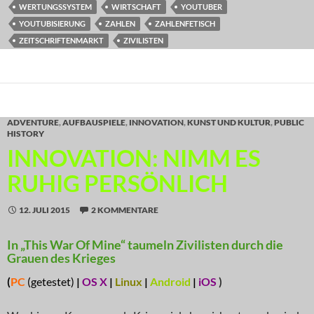
WERTUNGSSYSTEM
WIRTSCHAFT
YOUTUBER
YOUTUBISIERUNG
ZAHLEN
ZAHLENFETISCH
ZEITSCHRIFTENMARKT
ZIVILISTEN
ADVENTURE
,
AUFBAUSPIELE
,
INNOVATION
,
KUNST UND KULTUR
,
PUBLIC
HISTORY
INNOVATION: NIMM ES
RUHIG PERSÖNLICH
12. JULI 2015
2 KOMMENTARE
In „This War Of Mine“ taumeln Zivilisten durch die
Grauen des Krieges
(
PC
(getestet)
|
OS X
|
Linux
|
Android
|
iOS
)