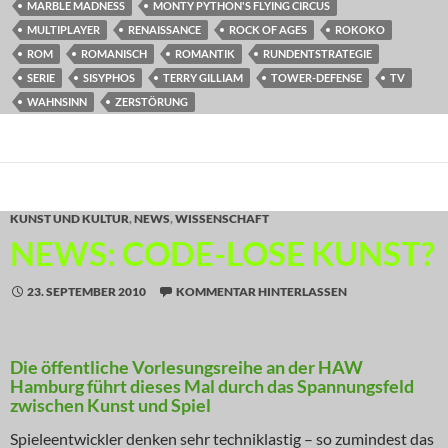
MARBLE MADNESS
MONTY PYTHON'S FLYING CIRCUS
MULTIPLAYER
RENAISSANCE
ROCK OF AGES
ROKOKO
ROM
ROMANISCH
ROMANTIK
RUNDENTSTRATEGIE
SERIE
SISYPHOS
TERRY GILLIAM
TOWER-DEFENSE
TV
WAHNSINN
ZERSTÖRUNG
KUNST UND KULTUR
,
NEWS
,
WISSENSCHAFT
NEWS: CODE-LOSE KUNST?
23. SEPTEMBER 2010
KOMMENTAR HINTERLASSEN
Die öffentliche Vorlesungsreihe an der HAW
Hamburg führt dieses Mal durch das Spannungsfeld
zwischen Kunst und Spiel
Spieleentwickler denken sehr techniklastig – so zumindest das