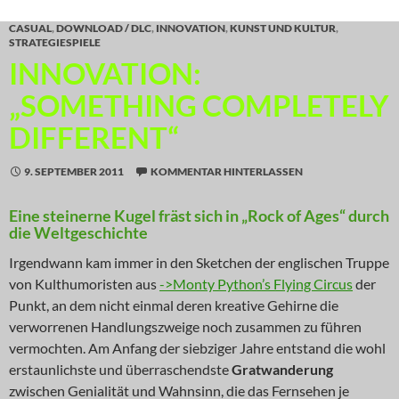
CASUAL
,
DOWNLOAD / DLC
,
INNOVATION
,
KUNST UND KULTUR
,
STRATEGIESPIELE
INNOVATION:
„SOMETHING COMPLETELY
DIFFERENT“
9. SEPTEMBER 2011
KOMMENTAR HINTERLASSEN
Eine steinerne Kugel fräst sich in „Rock of Ages“ durch
die Weltgeschichte
Irgendwann kam immer in den Sketchen der englischen Truppe
von Kulthumoristen aus
->Monty Python’s Flying Circus
der
Punkt, an dem nicht einmal deren kreative Gehirne die
verworrenen Handlungszweige noch zusammen zu führen
vermochten. Am Anfang der siebziger Jahre entstand die wohl
erstaunlichste und überraschendste
Gratwanderung
zwischen Genialität und Wahnsinn, die das Fernsehen je