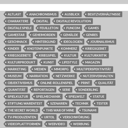
ALTLAST
ANACHRONISMUS
AUSBLICK
BESITZVERHÄLTNISSE
CHARAKTERE
DIGITAL
DIGITALE REVOLUTION
DIGITALE SPIELE
FEUILLETON
FUNCOM
GAMES
GAMESTAR
GEHEIMORDEN
GEMÄLDE
GENRES
GESCHMACK
HINTERGUND
IDEOLOGIEN
JOURNALISMUS
KINDER
KNOTENPUNKTE
KOMMERZ
KRIEGSGEBIET
KRIEGSGEBIETE
KRIEGSPIEL
KULTUR
KULTURKRITIK
KULTURPRODUKT
KUNST
LIFESTYLE
MAGAZIN
MARKETING
MEDIEN
MMORPG
MULTIPERSPEKTIVITÄT
MUSEUM
NARRATION
NETZWERKE
NUTZERVERHALTEN
OBJEKTIVISMUS
ONLINE-ROLLENSPIEL
PRINT
QUALITÄT
QUANTITÄT
REPORTAGEN
SERIE
SONDERLING
SPIELKULTUR
SPIELMECHANIK
SPIELWELT
STATUE
STIFTUNG WARENTEST
SZENARIEN
TECHNIK
TESTER
THE SECRET WORLD
THIS WAR OF MINE
TSUNAMI
TV-PRODUZENTEN
URTEIL
VERSCHWÖRUNG
VIDEOPLATTFORMEN
WEBVIDEO
WERBUNG