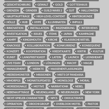
GESICHTSCHIRURG
GEWALT
GOLD
GOTTESHAUS
GRENZEN
GRINDER
GUILD WARS 2
GUT
HALLOWEEN
HAUPTAUFTRÄGE
HIGH-LEVEL-CONTENT
HINTERGRÜNDE
HÖLLE
HUB
HYPE
ILLUMINATEN
IMPULS
INNOVATION
INSTALLATION
INSZENIERUNG
INTERVIEWS
INVESTIGATION
ISSUES
ITEMS
JAPAN
KAMPAGNE
KAMPF
KINGSMOUTH
KIRCHE
KLASSISCHE RÄTSEL
KNACKIGE
KOLLABORATION
KONKURRENZ
KONSEQUENZ
KONZEPT
KOOPERATION
KREDITKARTE
KRITIK
KULTUR
KUNST
LANGFRISTIGKEIT
LATEIN
LAUNCH
LIONSHEART
LIVE-TEAM
LONDON
LÖSUNGEN
MACHT
MAGIE
MANAGEMENT
MÄRKTE
MASSENENTLASSUNGEN
MEERESMONSTER
MISSIONEN
MISTS OF PANDARIA
MMORPGS
MONATSUPDATES
MONOLOGE
MORAL
MORSESIGNALE
MOTIVE
NARRATIONK
NEBEL
NEBENAUFTRÄGE
NEUENGLAND
NEUERUNGEN
NEW YORK
NICHT-SPIELER-CHARAKTERE
NPCS
OKKULTISMUS
OPERATION
OROCHI GROUP
OVERLOOK MOTEL
PASTOR