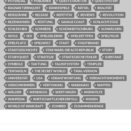
POTENZIAL
PUBLISHER
QUESTSTRUKTUR
QUESTSYSTEM
RAGNAR TØRNQUIST
RÄNKESPIELE
RÄTSEL
REALITÄT
REISSZÄHNE
RELEASE
REPETITIV
REVIEWS
REVOLUTION
REZENSIONEN
RÜSTUNG
SAVAGE COAST
SCHLACHTZÜGE
SCHLEICHEN
SCHMIEDE
SCHÖNHEITSCHIRURG
SCHWÄCHEN
SEOUL
SEX
SPIELERLEBNIS
SPIELERTYPEN
SPIELFIGUR
SPIELPLATZ
SPIELWELT
STADT
STADTBRAND
STADTGESCHICHTE
STAR WARS: DIE ALTE REPUBLIK
STORY
STORYQUEST
STRATEGIE
STRATEGISCHE FEHLER
SUBSTANZ
SYMBOLE
TAKTUNG
TALENTSYSTEM
TEMPLER
TENTAKELN
THE SECRET WORLD
TRIAL-VERSION
UNIVERSITÄT
USA
VERANTWORTUNG
VERDACHTSMOMENTE
VERSCHWIMMEN
VERTONUNG
WABANAKI
WAFFEN
WÄLDER
WENDIGOS
WERTUNGEN
WERWÖLFE
WIKIPEDIA
WIRTSCHAFTLICHER ERFOLG
WISSEN
WORLD OF WARCRAFT
ZOMBIES
ZUSAMMENHÄNGE