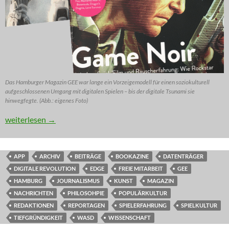
Das Hamburger Magazin GEE war lange ein Vorzeigemodell für einen soziokulturell
aufgeschlossenen Umgang mit digitalen Spielen – bis der digitale Tsunami sie
hinwegfegte. (Abb.: eigenes Foto)
KOMMENTAR: Gibt’s das auch als Film? (Teil 3)
weiterlesen
→
APP
ARCHIV
BEITRÄGE
BOOKAZINE
DATENTRÄGER
DIGITALE REVOLUTION
EDGE
FREIE MITARBEIT
GEE
HAMBURG
JOURNALISMUS
KUNST
MAGAZIN
NACHRICHTEN
PHILOSOHPIE
POPULÄRKULTUR
REDAKTIONEN
REPORTAGEN
SPIELERFAHRUNG
SPIELKULTUR
TIEFGRÜNDIGKEIT
WASD
WISSENSCHAFT