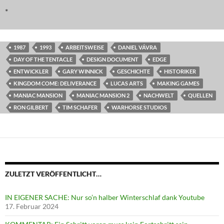
*
1987
1993
ARBEITSWEISE
DANIEL VÁVRA
DAY OF THE TENTACLE
DESIGN DOCUMENT
EDGE
ENTWICKLER
GARY WINNICK
GESCHICHTE
HISTORIKER
KINGDOM COME: DELIVERANCE
LUCAS ARTS
MAKING GAMES
MANIAC MANSION
MANIAC MANSION 2
NACHWELT
QUELLEN
RON GILBERT
TIM SCHAFER
WARHORSE STUDIOS
ZULETZT VERÖFFENTLICHT…
IN EIGENER SACHE: Nur so’n halber Winterschlaf dank Youtube
17. Februar 2024