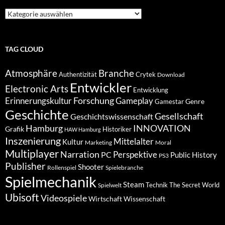
Suche
nach
Kategorien
TAG CLOUD
Atmosphäre
Branche
Authentizität
Crytek
Download
Entwickler
Electronic Arts
Entwicklung
Forschung
Gameplay
Erinnerungskultur
Genre
Gamestar
Geschichte
Gesellschaft
Geschichtswissenschaft
Hamburg
INNOVATION
Grafik
Historiker
HAW Hamburg
Inszenierung
Mittelalter
Kultur
Marketing
Moral
Multiplayer
Narration
PC
Perspektive
Public History
PS3
Publisher
Shooter
Rollenspiel
Spielebranche
Spielmechanik
Steam
Spielwelt
Technik
The Secret World
Ubisoft
Videospiele
Wissenschaft
Wirtschaft