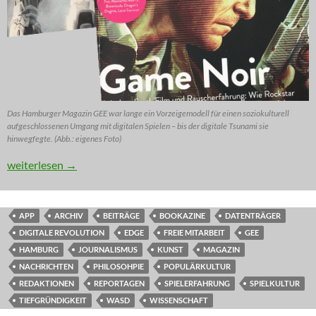
Das Hamburger Magazin GEE war lange ein Vorzeigemodell für einen soziokulturell
aufgeschlossenen Umgang mit digitalen Spielen – bis der digitale Tsunami sie
hinwegfegte. (Abb.: eigenes Foto)
KOMMENTAR: Gibt’s das auch als Film? (Teil 3)
weiterlesen
→
APP
ARCHIV
BEITRÄGE
BOOKAZINE
DATENTRÄGER
DIGITALE REVOLUTION
EDGE
FREIE MITARBEIT
GEE
HAMBURG
JOURNALISMUS
KUNST
MAGAZIN
NACHRICHTEN
PHILOSOHPIE
POPULÄRKULTUR
REDAKTIONEN
REPORTAGEN
SPIELERFAHRUNG
SPIELKULTUR
TIEFGRÜNDIGKEIT
WASD
WISSENSCHAFT