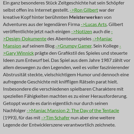
Ein ganz besonderes Stück Zeitgeschichte hat sein Schöpfer
selbst offen ins Internet gestellt.
->Ron Gilbert
war der
kreative Kopf hinter berühmten
Meisterwerke
n von
Adventures aus der legendären Firma
->Lucas Arts
. Gilbert
veröffentlichte jetzt nach einigen
->Notizen
auch die
-
>Design-Dokumente
des Abenteuerspieles
->Maniac
Mansion
auf seinem Blog
->Grumpy Gamer
. Sein Kollege
-
>Gary Winnick
prägte den Grafikstil des Spieles und steuerte
Ideen zum Entwurf bei. Das Spiel aus dem Jahre 1987 zählt vor
allem deswegen zu den Legenden, weil es voller faszinierender
Abstrusität steckte, vielschichtigem Humor und dennoch eine
aufregende Geschichte mit kniffligen Rätseln parat hielt.
Insbesondere die verschiedenen spielbaren Charaktere mit
speziellen Fähigkeiten machten es zu einer Herausforderung.
Getoppt wurde es darin eigentlich nur durch seinen
Nachfolger
->Maniac Mansion 2: The Day of the Tentacle
(1993), für das mit
->Tim Schafer
nun aber eine weitere
Legende der Entwicklerszene verantwortlich zeichnete.