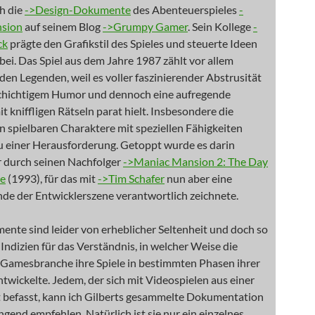
h die
->Design-Dokumente
des Abenteuerspieles
-
sion
auf seinem Blog
->Grumpy Gamer
. Sein Kollege
-
ck
prägte den Grafikstil des Spieles und steuerte Ideen
ei. Das Spiel aus dem Jahre 1987 zählt vor allem
en Legenden, weil es voller faszinierender Abstrusität
lschichtigem Humor und dennoch eine aufregende
t kniffligen Rätseln parat hielt. Insbesondere die
 spielbaren Charaktere mit speziellen Fähigkeiten
u einer Herausforderung. Getoppt wurde es darin
r durch seinen Nachfolger
->Maniac Mansion 2: The Day
le
(1993), für das mit
->Tim Schafer
nun aber eine
de der Entwicklerszene verantwortlich zeichnete.
nte sind leider von erheblicher Seltenheit und doch so
 Indizien für das Verständnis, in welcher Weise die
e Gamesbranche ihre Spiele in bestimmten Phasen ihrer
twickelte. Jedem, der sich mit Videospielen aus einer
t befasst, kann ich Gilberts gesammelte Dokumentation
ngend empfehlen. Natürlich ist sie nur ein einzelnes