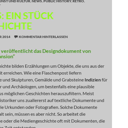
UNST UND KULTUR
,
NEWS
,
PUBLIC HISTORY
,
RETRO
,
T
: EIN STÜCK
HICHTE
R 2014
KOMMENTAR HINTERLASSEN
t veröffentlicht das Designdokument von
nsion“
ichte bilden Erzählungen um Objekte, die uns aus der
 erreichen. Wie eine Flaschenpost liefern
 und Skulpturen, Gemälde und Grabsteine
Indizien
für
r und Archäologen, um bestenfalls eine plausible
us möglichen Geschichten herauszufiltern. Meist
istoriker uns zuallererst auf textliche Dokumente und
wie Urkunden oder Fotografien. Solche Dokumente
lt sein, müssen es aber nicht. So arbeitet die
te oder die Mediengeschichte oft mit Dokumenten, die
rer Zeit entstanden.