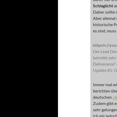
Schlaglicht
au
Daher sollte 
Aber allemal 
historische P
es sind, muss 
httpvh://y
Der Lead Desi
betreibt seh
Deliverance“
Update #1: O
Immer mal wi
berichten übe
deutschen
->
Zudem gibt e
sehr gelunge
ich mir jedoc