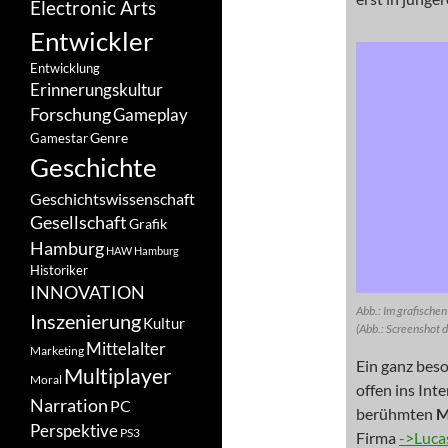
Electronic Arts
Entwickler
Entwicklung
Erinnerungskultur
Forschung
Gameplay
Genre
Gamestar
Geschichte
Geschichtswissenschaft
Gesellschaft
Grafik
Hamburg
HAW Hamburg
Historiker
INNOVATION
Abb.: Im grafischen
Inszenierung
Kultur
(Abb.: Screenshot 
Mittelalter
Marketing
Ein ganz beso
Multiplayer
Moral
offen ins Inte
Narration
PC
berühmten
M
Perspektive
PS3
Firma
->Luca