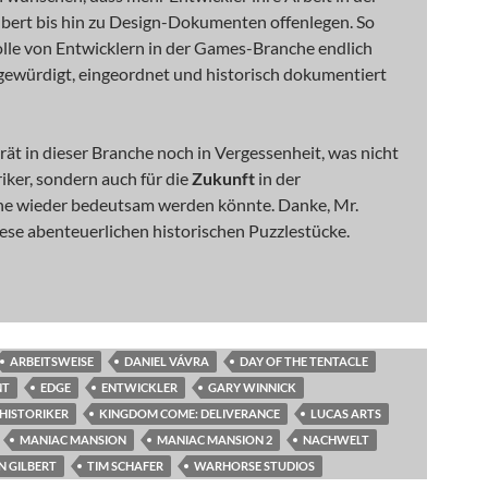
lbert bis hin zu Design-Dokumenten offenlegen. So
olle von Entwicklern in der Games-Branche endlich
ewürdigt, eingeordnet und historisch dokumentiert
gerät in dieser Branche noch in Vergessenheit, was nicht
riker, sondern auch für die
Zukunft
in der
 wieder bedeutsam werden könnte. Danke, Mr.
diese abenteuerlichen historischen Puzzlestücke.
ARBEITSWEISE
DANIEL VÁVRA
DAY OF THE TENTACLE
NT
EDGE
ENTWICKLER
GARY WINNICK
HISTORIKER
KINGDOM COME: DELIVERANCE
LUCAS ARTS
MANIAC MANSION
MANIAC MANSION 2
NACHWELT
N GILBERT
TIM SCHAFER
WARHORSE STUDIOS