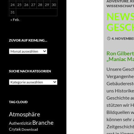
ADVENTURE
,
K
24
25
26
27
28
29
30
WISSENSCHAF
31
NEWS
« Feb.
GESC
4. NOVEMBE
ZUVOR AUF KEIMLING…
Zuvor
Ron Gilber
auf
„Maniac Ma
Keimling…
Unsere Gesch
SUCHE NACH KATEGORIEN
Vergangenheit
Suche
Gebäudereste
nach
uns Historike
Kategorien
Geschichte a
TAG CLOUD
stützen wir H
Bildquellen 
Atmosphäre
können sehr a
Branche
Authentizität
Zeitgeschich
Crytek
Download
erst in jünge