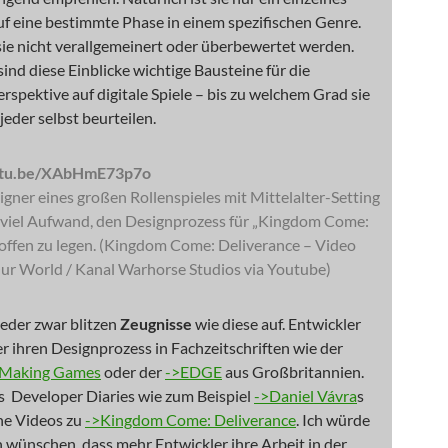
f eine bestimmte Phase in einem spezifischen Genre.
sie nicht verallgemeinert oder überbewertet werden.
sind diese Einblicke wichtige Bausteine für die
erspektive auf digitale Spiele – bis zu welchem Grad sie
jeder selbst beurteilen.
outu.be/XAbHmE73p7o
gner eines großen Rollenspieles mit Mittelalter-Setting
r viel Aufwand, den Designprozess für „Kingdom Come:
 offen zu legen. (Kingdom Come: Deliverance – Video
ur World / Kanal Warhorse Studios via Youtube)
eder zwar blitzen
Zeugnisse
wie diese auf. Entwickler
r ihren Designprozess in Fachzeitschriften wie der
Making Games
oder der
->EDGE
aus Großbritannien.
s Developer Diaries wie zum Beispiel
->Daniel Vávra
s
ne Videos zu
->Kingdom Come: Deliverance
. Ich würde
h wünschen, dass mehr Entwickler ihre Arbeit in der