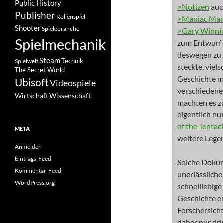
Public History
>Notizen
auc
Publisher
Rollenspiel
>Maniac Man
Shooter
Spielebranche
>Gary Winni
Spielmechanik
zum Entwurf b
deswegen zu d
Steam
Spielwelt
Technik
steckte, vie
The Secret World
Geschichte mi
Ubisoft
Videospiele
verschiedenen
Wissenschaft
Wirtschaft
machten es z
eigentlich nu
of the Tentac
META
weitere Legen
Anmelden
Eintrags-Feed
Solche Dokume
Kommentar-Feed
unerlässliche
WordPress.org
schnelllebig
Geschichte en
Forschersich
daher nur dri