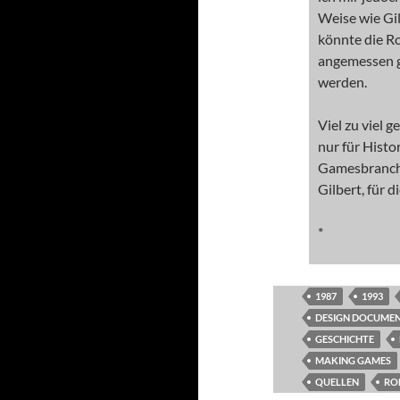
Weise wie Gi
könnte die R
angemessen g
werden.
Viel zu viel 
nur für Histo
Gamesbranche
Gilbert, für 
*
1987
1993
DESIGN DOCUME
GESCHICHTE
MAKING GAMES
QUELLEN
RO