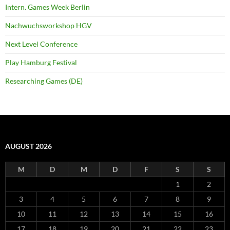
Intern. Games Week Berlin
Nachwuchsworkshop HGV
Next Level Conference
Play Hamburg Festival
Researching Games (DE)
AUGUST 2026
M
D
M
D
F
S
S
1
2
3
4
5
6
7
8
9
10
11
12
13
14
15
16
17
18
19
20
21
22
23