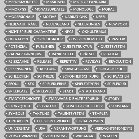
MEERESMONSTER
MISSIONEN
MISTS OF PANDARIA
MMORPGS
MONATSUPDATES
MONOLOGE
MORAL
MORSESIGNALE
MOTIVE
NARRATIONK
NEBEL
NEBENAUFTRÄGE
NEUENGLAND
NEUERUNGEN
NEW YORK
NICHT-SPIELER-CHARAKTERE
NPCS
OKKULTISMUS
OPERATION
OROCHI GROUP
OVERLOOK MOTEL
PASTOR
POTENZIAL
PUBLISHER
QUESTSTRUKTUR
QUESTSYSTEM
RAGNAR TØRNQUIST
RÄNKESPIELE
RÄTSEL
REALITÄT
REISSZÄHNE
RELEASE
REPETITIV
REVIEWS
REVOLUTION
REZENSIONEN
RÜSTUNG
SAVAGE COAST
SCHLACHTZÜGE
SCHLEICHEN
SCHMIEDE
SCHÖNHEITSCHIRURG
SCHWÄCHEN
SEOUL
SEX
SPIELERLEBNIS
SPIELERTYPEN
SPIELFIGUR
SPIELPLATZ
SPIELWELT
STADT
STADTBRAND
STADTGESCHICHTE
STAR WARS: DIE ALTE REPUBLIK
STORY
STORYQUEST
STRATEGIE
STRATEGISCHE FEHLER
SUBSTANZ
SYMBOLE
TAKTUNG
TALENTSYSTEM
TEMPLER
TENTAKELN
THE SECRET WORLD
TRIAL-VERSION
UNIVERSITÄT
USA
VERANTWORTUNG
VERDACHTSMOMENTE
VERSCHWIMMEN
VERTONUNG
WABANAKI
WAFFEN