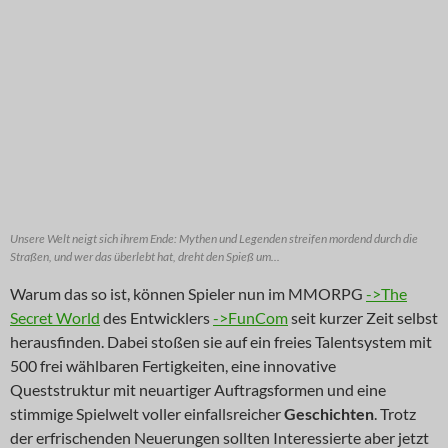
Unsere Welt neigt sich ihrem Ende: Mythen und Legenden streifen mordend durch die
Straßen, und wer das überlebt hat, dreht den Spieß um...
Warum das so ist, können Spieler nun im MMORPG
->The
Secret World
des Entwicklers
->FunCom
seit kurzer Zeit selbst
herausfinden. Dabei stoßen sie auf ein freies Talentsystem mit
500 frei wählbaren Fertigkeiten, eine innovative
Queststruktur mit neuartiger Auftragsformen und eine
stimmige Spielwelt voller einfallsreicher
Geschichten
. Trotz
der erfrischenden Neuerungen sollten Interessierte aber jetzt