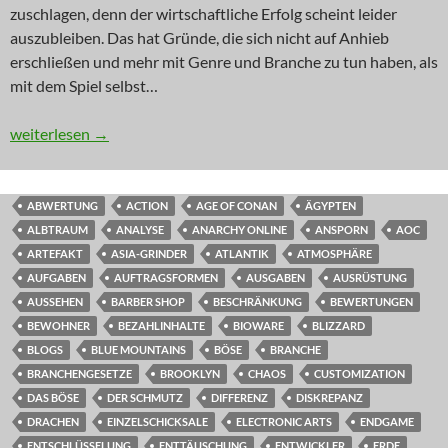
zuschlagen, denn der wirtschaftliche Erfolg scheint leider
auszubleiben. Das hat Gründe, die sich nicht auf Anhieb
erschließen und mehr mit Genre und Branche zu tun haben, als
mit dem Spiel selbst…
INNOVATION: Da wohnt doch was im Schrank
weiterlesen
→
ABWERTUNG
ACTION
AGE OF CONAN
ÄGYPTEN
ALBTRAUM
ANALYSE
ANARCHY ONLINE
ANSPORN
AOC
ARTEFAKT
ASIA-GRINDER
ATLANTIK
ATMOSPHÄRE
AUFGABEN
AUFTRAGSFORMEN
AUSGABEN
AUSRÜSTUNG
AUSSEHEN
BARBER SHOP
BESCHRÄNKUNG
BEWERTUNGEN
BEWOHNER
BEZAHLINHALTE
BIOWARE
BLIZZARD
BLOGS
BLUE MOUNTAINS
BÖSE
BRANCHE
BRANCHENGESETZE
BROOKLYN
CHAOS
CUSTOMIZATION
DAS BÖSE
DER SCHMUTZ
DIFFERENZ
DISKREPANZ
DRACHEN
EINZELSCHICKSALE
ELECTRONIC ARTS
ENDGAME
ENTSCHLÜSSELUNG
ENTTÄUSCHUNG
ENTWICKLER
ERDE