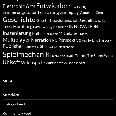
Entwickler
Electronic Arts
Entwicklung
Forschung
Gameplay
Erinnerungskultur
Genre
Gamestar
Geschichte
Gesellschaft
Geschichtswissenschaft
Hamburg
INNOVATION
Grafik
Historiker
HAW Hamburg
Inszenierung
Mittelalter
Kultur
Marketing
Moral
Multiplayer
Narration
PC
Perspektive
Public History
PS3
Publisher
Shooter
Rollenspiel
Spielebranche
Spielmechanik
Steam
Spielwelt
Technik
The Secret World
Ubisoft
Videospiele
Wissenschaft
Wirtschaft
META
Anmelden
Eintrags-Feed
Kommentar-Feed