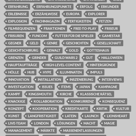
ERFAHRUNG
ERFAHRUNGSPUNKTE
ERFOLG
ERKUNDER
ERLEBNISSE
ERZÄHLWEISE
EUROPA
EXPLORER
EXPLOSION
FACHMAGAZIN
FERTIGKEITEN
FETZEN
FILMSEQUENZEN
FRAKTIONEN
FREE-TO-PLAY
FRISEUR
FRISUREN
FUNCOM
FUTTER FÜR DIE SPIELER
GAMESTAR
GEGNER
GELD
GENRE
GESCHICHTEN
GESELLSCHAFT
GESICHTSCHIRURG
GEWALT
GOLD
GOTTESHAUS
GRENZEN
GRINDER
GUILD WARS 2
GUT
HALLOWEEN
HAUPTAUFTRÄGE
HIGH-LEVEL-CONTENT
HINTERGRÜNDE
HÖLLE
HUB
HYPE
ILLUMINATEN
IMPULS
INNOVATION
INSTALLATION
INSZENIERUNG
INTERVIEWS
INVESTIGATION
ISSUES
ITEMS
JAPAN
KAMPAGNE
KAMPF
KINGSMOUTH
KIRCHE
KLASSISCHE RÄTSEL
KNACKIGE
KOLLABORATION
KONKURRENZ
KONSEQUENZ
KONZEPT
KOOPERATION
KREDITKARTE
KRITIK
KULTUR
KUNST
LANGFRISTIGKEIT
LATEIN
LAUNCH
LIONSHEART
LIVE-TEAM
LONDON
LÖSUNGEN
MACHT
MAGIE
MANAGEMENT
MÄRKTE
MASSENENTLASSUNGEN