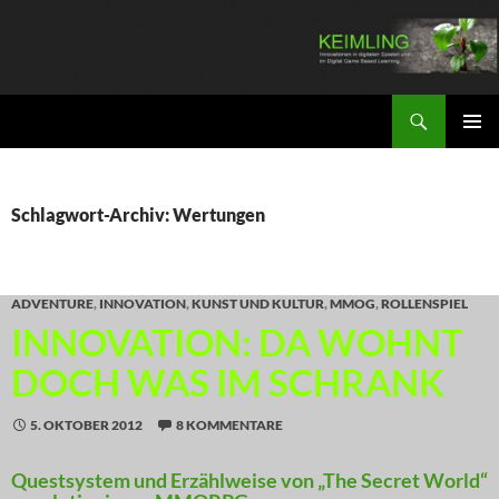
Zum
Inhalt
springen
Suchen
KEIMLING
PRIMÄR
MENÜ
Schlagwort-Archiv: Wertungen
ADVENTURE
,
INNOVATION
,
KUNST UND KULTUR
,
MMOG
,
ROLLENSPIEL
INNOVATION: DA WOHNT
DOCH WAS IM SCHRANK
5. OKTOBER 2012
8 KOMMENTARE
Questsystem und Erzählweise von „The Secret World“