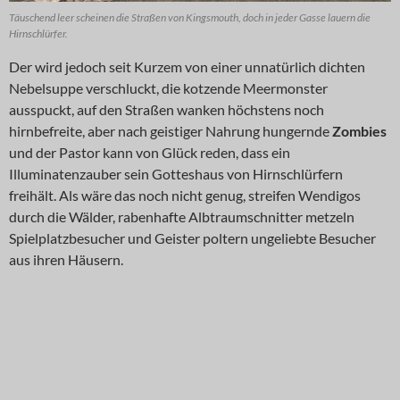
Täuschend leer scheinen die Straßen von Kingsmouth, doch in jeder Gasse lauern die
Hirnschlürfer.
Der wird jedoch seit Kurzem von einer unnatürlich dichten
Nebelsuppe verschluckt, die kotzende Meermonster
ausspuckt, auf den Straßen wanken höchstens noch
hirnbefreite, aber nach geistiger Nahrung hungernde
Zombies
und der Pastor kann von Glück reden, dass ein
Illuminatenzauber sein Gotteshaus von Hirnschlürfern
freihält. Als wäre das noch nicht genug, streifen Wendigos
durch die Wälder, rabenhafte Albtraumschnitter metzeln
Spielplatzbesucher und Geister poltern ungeliebte Besucher
aus ihren Häusern.