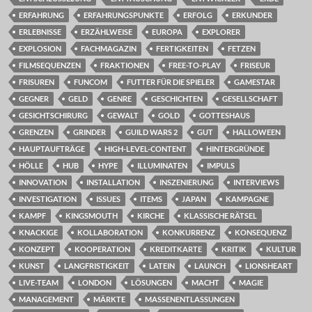
ERFAHRUNG
ERFAHRUNGSPUNKTE
ERFOLG
ERKUNDER
ERLEBNISSE
ERZÄHLWEISE
EUROPA
EXPLORER
EXPLOSION
FACHMAGAZIN
FERTIGKEITEN
FETZEN
FILMSEQUENZEN
FRAKTIONEN
FREE-TO-PLAY
FRISEUR
FRISUREN
FUNCOM
FUTTER FÜR DIE SPIELER
GAMESTAR
GEGNER
GELD
GENRE
GESCHICHTEN
GESELLSCHAFT
GESICHTSCHIRURG
GEWALT
GOLD
GOTTESHAUS
GRENZEN
GRINDER
GUILD WARS 2
GUT
HALLOWEEN
HAUPTAUFTRÄGE
HIGH-LEVEL-CONTENT
HINTERGRÜNDE
HÖLLE
HUB
HYPE
ILLUMINATEN
IMPULS
INNOVATION
INSTALLATION
INSZENIERUNG
INTERVIEWS
INVESTIGATION
ISSUES
ITEMS
JAPAN
KAMPAGNE
KAMPF
KINGSMOUTH
KIRCHE
KLASSISCHE RÄTSEL
KNACKIGE
KOLLABORATION
KONKURRENZ
KONSEQUENZ
KONZEPT
KOOPERATION
KREDITKARTE
KRITIK
KULTUR
KUNST
LANGFRISTIGKEIT
LATEIN
LAUNCH
LIONSHEART
LIVE-TEAM
LONDON
LÖSUNGEN
MACHT
MAGIE
MANAGEMENT
MÄRKTE
MASSENENTLASSUNGEN