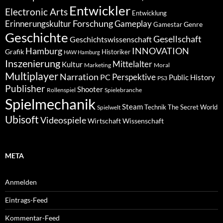
Entwickler
Electronic Arts
Entwicklung
Forschung
Gameplay
Erinnerungskultur
Genre
Gamestar
Geschichte
Gesellschaft
Geschichtswissenschaft
Hamburg
INNOVATION
Grafik
Historiker
HAW Hamburg
Inszenierung
Mittelalter
Kultur
Marketing
Moral
Multiplayer
Narration
PC
Perspektive
Public History
PS3
Publisher
Shooter
Rollenspiel
Spielebranche
Spielmechanik
Steam
Spielwelt
Technik
The Secret World
Ubisoft
Videospiele
Wissenschaft
Wirtschaft
META
Anmelden
Eintrags-Feed
Kommentar-Feed