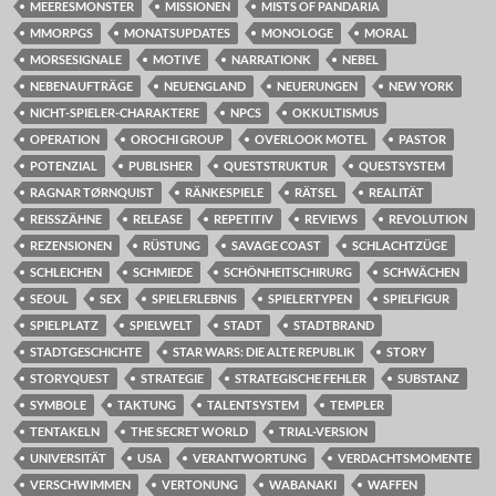
MEERESMONSTER
MISSIONEN
MISTS OF PANDARIA
MMORPGS
MONATSUPDATES
MONOLOGE
MORAL
MORSESIGNALE
MOTIVE
NARRATIONK
NEBEL
NEBENAUFTRÄGE
NEUENGLAND
NEUERUNGEN
NEW YORK
NICHT-SPIELER-CHARAKTERE
NPCS
OKKULTISMUS
OPERATION
OROCHI GROUP
OVERLOOK MOTEL
PASTOR
POTENZIAL
PUBLISHER
QUESTSTRUKTUR
QUESTSYSTEM
RAGNAR TØRNQUIST
RÄNKESPIELE
RÄTSEL
REALITÄT
REISSZÄHNE
RELEASE
REPETITIV
REVIEWS
REVOLUTION
REZENSIONEN
RÜSTUNG
SAVAGE COAST
SCHLACHTZÜGE
SCHLEICHEN
SCHMIEDE
SCHÖNHEITSCHIRURG
SCHWÄCHEN
SEOUL
SEX
SPIELERLEBNIS
SPIELERTYPEN
SPIELFIGUR
SPIELPLATZ
SPIELWELT
STADT
STADTBRAND
STADTGESCHICHTE
STAR WARS: DIE ALTE REPUBLIK
STORY
STORYQUEST
STRATEGIE
STRATEGISCHE FEHLER
SUBSTANZ
SYMBOLE
TAKTUNG
TALENTSYSTEM
TEMPLER
TENTAKELN
THE SECRET WORLD
TRIAL-VERSION
UNIVERSITÄT
USA
VERANTWORTUNG
VERDACHTSMOMENTE
VERSCHWIMMEN
VERTONUNG
WABANAKI
WAFFEN