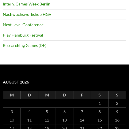
Intern. Games Week Berlin
Nachwuchsworkshop HGV
Next Level Conference
Play Hamburg Festival
Researching Games (DE)
AUGUST 2026
M
D
M
D
F
S
S
1
2
3
4
5
6
7
8
9
10
11
12
13
14
15
16
17
18
19
20
21
22
23