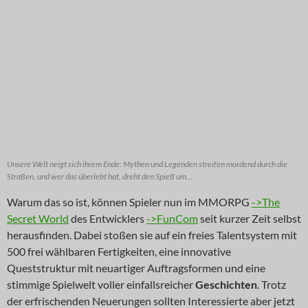
Unsere Welt neigt sich ihrem Ende: Mythen und Legenden streifen mordend durch die
Straßen, und wer das überlebt hat, dreht den Spieß um...
Warum das so ist, können Spieler nun im MMORPG
->The
Secret World
des Entwicklers
->FunCom
seit kurzer Zeit selbst
herausfinden. Dabei stoßen sie auf ein freies Talentsystem mit
500 frei wählbaren Fertigkeiten, eine innovative
Queststruktur mit neuartiger Auftragsformen und eine
stimmige Spielwelt voller einfallsreicher
Geschichten
. Trotz
der erfrischenden Neuerungen sollten Interessierte aber jetzt