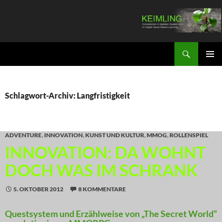
Zum
Inhalt
springen
Suchen
KEIMLING
PRIMÄR
MENÜ
Schlagwort-Archiv: Langfristigkeit
ADVENTURE
,
INNOVATION
,
KUNST UND KULTUR
,
MMOG
,
ROLLENSPIEL
INNOVATION: DA WOHNT
DOCH WAS IM SCHRANK
5. OKTOBER 2012
8 KOMMENTARE
Questsystem und Erzählweise von „The Secret World“