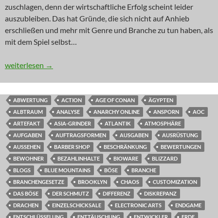
zuschlagen, denn der wirtschaftliche Erfolg scheint leider
auszubleiben. Das hat Gründe, die sich nicht auf Anhieb
erschließen und mehr mit Genre und Branche zu tun haben, als
mit dem Spiel selbst…
INNOVATION: Da wohnt doch was im Schrank
weiterlesen
→
ABWERTUNG
ACTION
AGE OF CONAN
ÄGYPTEN
ALBTRAUM
ANALYSE
ANARCHY ONLINE
ANSPORN
AOC
ARTEFAKT
ASIA-GRINDER
ATLANTIK
ATMOSPHÄRE
AUFGABEN
AUFTRAGSFORMEN
AUSGABEN
AUSRÜSTUNG
AUSSEHEN
BARBER SHOP
BESCHRÄNKUNG
BEWERTUNGEN
BEWOHNER
BEZAHLINHALTE
BIOWARE
BLIZZARD
BLOGS
BLUE MOUNTAINS
BÖSE
BRANCHE
BRANCHENGESETZE
BROOKLYN
CHAOS
CUSTOMIZATION
DAS BÖSE
DER SCHMUTZ
DIFFERENZ
DISKREPANZ
DRACHEN
EINZELSCHICKSALE
ELECTRONIC ARTS
ENDGAME
ENTSCHLÜSSELUNG
ENTTÄUSCHUNG
ENTWICKLER
ERDE