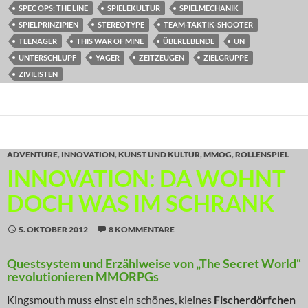
SPEC OPS: THE LINE
SPIELEKULTUR
SPIELMECHANIK
SPIELPRINZIPIEN
STEREOTYPE
TEAM-TAKTIK-SHOOTER
TEENAGER
THIS WAR OF MINE
ÜBERLEBENDE
UN
UNTERSCHLUPF
YAGER
ZEITZEUGEN
ZIELGRUPPE
ZIVILISTEN
ADVENTURE
,
INNOVATION
,
KUNST UND KULTUR
,
MMOG
,
ROLLENSPIEL
INNOVATION: DA WOHNT
DOCH WAS IM SCHRANK
5. OKTOBER 2012
8 KOMMENTARE
Questsystem und Erzählweise von „The Secret World“
revolutionieren MMORPGs
Kingsmouth muss einst ein schönes, kleines
Fischerdörfchen