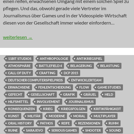
einen reifen, erwachsenen Umgang mit einem solchen Spiel zu
pflegen. Und das, obwohl gerade viele Vertreter im
Journalismus über Games und in der Videospiele-Wirtschaft
diesen von der Gesellschaft immer wieder einfordern…
INNOVATION: Nimm es ruhig persönlich
weiterlesen
→
11BIT STUDIOS
ANTHROPOLOGIE
ANTIKRIEGSPIEL
ATMOSPHÄRE
BATTLEFIELD 4
BELAGERUNG
BELASTUNG
CALL OF DUTY
CRAFTING
DCP 2015
DEUTSCHER COMPUTERSPIELPREIS
ENTWICKLERTEAM
ERWACHSENE
FEHLENTSCHEIDUNG
FLOW
GAME STUDIES
GEFECHT
GESELLSCHAFT
GRAFIK
GRÄUEL
HELD
HILFSMITTEL
INVOLVEMENT
JOURNALISMUS
KONSEQUENZEN
KRIEG
KRIEGSFOLGEN
KRITIKFÄHIGKEIT
KUNST
MILITÄR
MODERNE
MORAL
MULTIPLAYER
ORAL HISTORY
PATHOS
REIFE
REZENSIONEN
RUHM
RUINE
SARAJEVO
SERIOUS GAMES
SHOOTER
SOUND