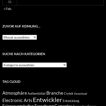
31
« Feb.
ZUVOR AUF KEIMLING…
Zuvor
auf
Keimling…
SUCHE NACH KATEGORIEN
Suche
nach
Kategorien
TAG CLOUD
Atmosphäre
Branche
Authentizität
Crytek
Download
Entwickler
Electronic Arts
Entwicklung
Forschung
Gameplay
Erinnerungskultur