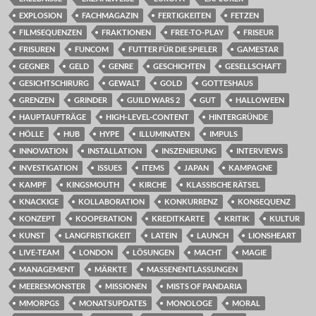
EXPLOSION
FACHMAGAZIN
FERTIGKEITEN
FETZEN
FILMSEQUENZEN
FRAKTIONEN
FREE-TO-PLAY
FRISEUR
FRISUREN
FUNCOM
FUTTER FÜR DIE SPIELER
GAMESTAR
GEGNER
GELD
GENRE
GESCHICHTEN
GESELLSCHAFT
GESICHTSCHIRURG
GEWALT
GOLD
GOTTESHAUS
GRENZEN
GRINDER
GUILD WARS 2
GUT
HALLOWEEN
HAUPTAUFTRÄGE
HIGH-LEVEL-CONTENT
HINTERGRÜNDE
HÖLLE
HUB
HYPE
ILLUMINATEN
IMPULS
INNOVATION
INSTALLATION
INSZENIERUNG
INTERVIEWS
INVESTIGATION
ISSUES
ITEMS
JAPAN
KAMPAGNE
KAMPF
KINGSMOUTH
KIRCHE
KLASSISCHE RÄTSEL
KNACKIGE
KOLLABORATION
KONKURRENZ
KONSEQUENZ
KONZEPT
KOOPERATION
KREDITKARTE
KRITIK
KULTUR
KUNST
LANGFRISTIGKEIT
LATEIN
LAUNCH
LIONSHEART
LIVE-TEAM
LONDON
LÖSUNGEN
MACHT
MAGIE
MANAGEMENT
MÄRKTE
MASSENENTLASSUNGEN
MEERESMONSTER
MISSIONEN
MISTS OF PANDARIA
MMORPGS
MONATSUPDATES
MONOLOGE
MORAL