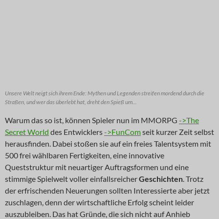
Unsere Welt neigt sich ihrem Ende: Mythen und Legenden streifen mordend durch die
Straßen, und wer das überlebt hat, dreht den Spieß um...
Warum das so ist, können Spieler nun im MMORPG
->The
Secret World
des Entwicklers
->FunCom
seit kurzer Zeit selbst
herausfinden. Dabei stoßen sie auf ein freies Talentsystem mit
500 frei wählbaren Fertigkeiten, eine innovative
Queststruktur mit neuartiger Auftragsformen und eine
stimmige Spielwelt voller einfallsreicher
Geschichten
. Trotz
der erfrischenden Neuerungen sollten Interessierte aber jetzt
zuschlagen, denn der wirtschaftliche Erfolg scheint leider
auszubleiben. Das hat Gründe, die sich nicht auf Anhieb