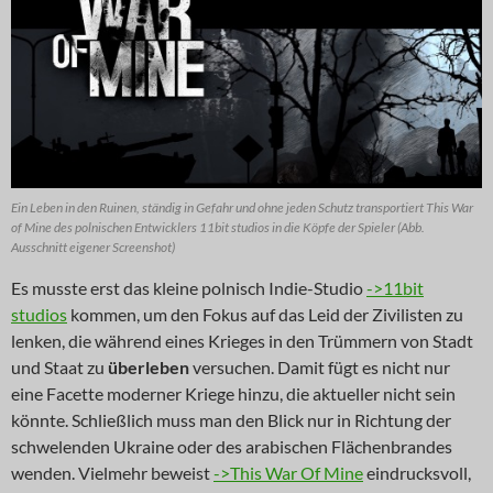
Ein Leben in den Ruinen, ständig in Gefahr und ohne jeden Schutz transportiert This War
of Mine des polnischen Entwicklers 11bit studios in die Köpfe der Spieler (Abb.
Ausschnitt eigener Screenshot)
Es musste erst das kleine polnisch Indie-Studio
->11bit
studios
kommen, um den Fokus auf das Leid der Zivilisten zu
lenken, die während eines Krieges in den Trümmern von Stadt
und Staat zu
überleben
versuchen. Damit fügt es nicht nur
eine Facette moderner Kriege hinzu, die aktueller nicht sein
könnte. Schließlich muss man den Blick nur in Richtung der
schwelenden Ukraine oder des arabischen Flächenbrandes
wenden. Vielmehr beweist
->This War Of Mine
eindrucksvoll,