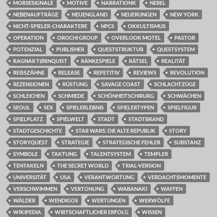
MORSESIGNALE
MOTIVE
NARRATIONK
NEBEL
NEBENAUFTRÄGE
NEUENGLAND
NEUERUNGEN
NEW YORK
NICHT-SPIELER-CHARAKTERE
NPCS
OKKULTISMUS
OPERATION
OROCHI GROUP
OVERLOOK MOTEL
PASTOR
POTENZIAL
PUBLISHER
QUESTSTRUKTUR
QUESTSYSTEM
RAGNAR TØRNQUIST
RÄNKESPIELE
RÄTSEL
REALITÄT
REISSZÄHNE
RELEASE
REPETITIV
REVIEWS
REVOLUTION
REZENSIONEN
RÜSTUNG
SAVAGE COAST
SCHLACHTZÜGE
SCHLEICHEN
SCHMIEDE
SCHÖNHEITSCHIRURG
SCHWÄCHEN
SEOUL
SEX
SPIELERLEBNIS
SPIELERTYPEN
SPIELFIGUR
SPIELPLATZ
SPIELWELT
STADT
STADTBRAND
STADTGESCHICHTE
STAR WARS: DIE ALTE REPUBLIK
STORY
STORYQUEST
STRATEGIE
STRATEGISCHE FEHLER
SUBSTANZ
SYMBOLE
TAKTUNG
TALENTSYSTEM
TEMPLER
TENTAKELN
THE SECRET WORLD
TRIAL-VERSION
UNIVERSITÄT
USA
VERANTWORTUNG
VERDACHTSMOMENTE
VERSCHWIMMEN
VERTONUNG
WABANAKI
WAFFEN
WÄLDER
WENDIGOS
WERTUNGEN
WERWÖLFE
WIKIPEDIA
WIRTSCHAFTLICHER ERFOLG
WISSEN