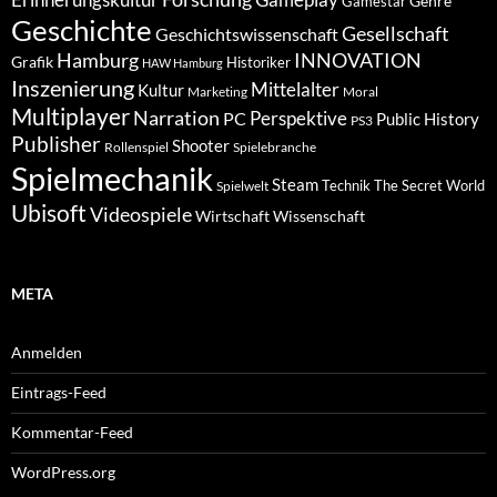
Genre
Gamestar
Geschichte
Gesellschaft
Geschichtswissenschaft
Hamburg
INNOVATION
Grafik
Historiker
HAW Hamburg
Inszenierung
Mittelalter
Kultur
Marketing
Moral
Multiplayer
Narration
PC
Perspektive
Public History
PS3
Publisher
Shooter
Rollenspiel
Spielebranche
Spielmechanik
Steam
Spielwelt
Technik
The Secret World
Ubisoft
Videospiele
Wissenschaft
Wirtschaft
META
Anmelden
Eintrags-Feed
Kommentar-Feed
WordPress.org