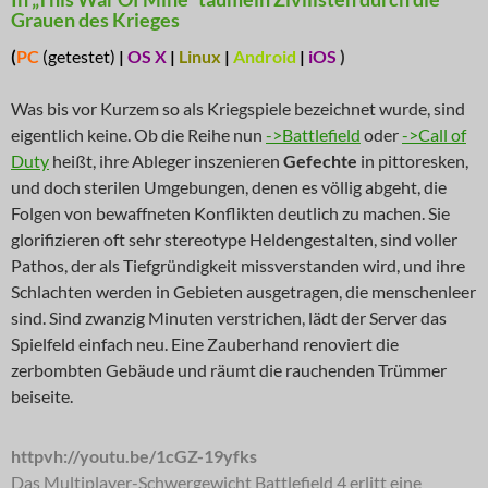
Grauen des Krieges
(
PC
(getestet)
|
OS X
|
Linux
|
Android
|
iOS
)
Was bis vor Kurzem so als Kriegspiele bezeichnet wurde, sind
eigentlich keine. Ob die Reihe nun
->Battlefield
oder
->Call of
Duty
heißt, ihre Ableger inszenieren
Gefechte
in pittoresken,
und doch sterilen Umgebungen, denen es völlig abgeht, die
Folgen von bewaffneten Konflikten deutlich zu machen. Sie
glorifizieren oft sehr stereotype Heldengestalten, sind voller
Pathos, der als Tiefgründigkeit missverstanden wird, und ihre
Schlachten werden in Gebieten ausgetragen, die menschenleer
sind. Sind zwanzig Minuten verstrichen, lädt der Server das
Spielfeld einfach neu. Eine Zauberhand renoviert die
zerbombten Gebäude und räumt die rauchenden Trümmer
beiseite.
httpvh://youtu.be/1cGZ-19yfks
Das Multiplayer-Schwergewicht Battlefield 4 erlitt eine