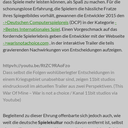
dass Spiele mehr leisten können, als Spaß zu machen. Für die
schonungslose Erfahrung, die Spielern die hässliche Fratze
ihres Spiegelbildes vorhält, gewannen die Entwickler 2015 den
->Deutschen Computerspielpreis
(DCP) in der Kategorie
-
>Bestes Internationales Spiel
. Einen Vorgeschmack auf das
fordernde Spielerlebnis geben die Entwickler mit der Webseite
->warisnotachoice.com
, in der interaktive Trailer die teils
gravierenden Nachwirkungen von Entscheidungen aufzeigen.
httpvh://youtu.be/RtZC9RAoFzo
Dass selbst die Folgen wohlüberlegter Entscheidungen in
einem Kriegsgebiet unabsehbar sind, zeigen 11bit studios
eindrucksvoll im aktuellen Trailer aus zwei Perspektiven. (This
War Of Mine – War is not a choice / Kanal 11bit studios via
Youtube)
Begleitend zu dieser Ehrung offenbarte sich jedoch auch, wie
weit die deutsche
Spielekultur
noch davon entfernt ist, selbst