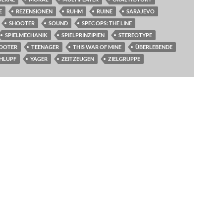
E
REZENSIONEN
RUHM
RUINE
SARAJEVO
SHOOTER
SOUND
SPEC OPS: THE LINE
SPIELMECHANIK
SPIELPRINZIPIEN
STEREOTYPE
HOOTER
TEENAGER
THIS WAR OF MINE
ÜBERLEBENDE
HLUPF
YAGER
ZEITZEUGEN
ZIELGRUPPE