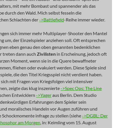
talters, mit mehr Bombast und spannender als das
e durch den Wald. Mich selbst fesseln die
hen Schlachten der
->Battlefield
-Reihe immer wieder.
ängen sich immer mehr Multiplayer-Shooter den Mantel
g um, der Einzelspieler anziehen soll. Oft entsprechen
nen eben genau den oben genannten bedenklichen
er treten dann auch
Zivilisten
in Erscheinung, jedoch oft
kurzen Moment, wenn sie in die Quere bewaffneter
men, fliehen oder evakuiert werden. Diese Spiele sind
spiele, die den Titel Kriegsspiel nicht verdient haben.
sich mit Fragen von Kriegsfolgen viel intensiver
en, zeigte das klug inszenierte
->Spec Ops: The Line
schen Entwicklern
->Yager
aus Berlin. Dem Studio
t denkwürdigen Erfahrungen dem Spieler sein
s und moralisches Handeln vor Augen zuführen und
e Schockmomente infrage zu stellen (siehe
->DGBL: Der
Phosphor am Morgen
, in: Keimling vom 15. August