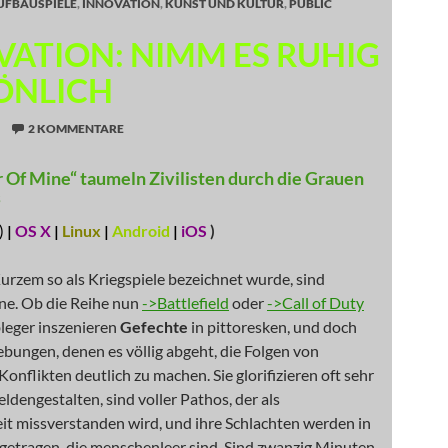
UFBAUSPIELE
,
INNOVATION
,
KUNST UND KULTUR
,
PUBLIC
VATION: NIMM ES RUHIG
ÖNLICH
2 KOMMENTARE
r Of Mine“ taumeln Zivilisten durch die Grauen
s
)
|
OS X
|
Linux
|
Android
|
iOS
)
urzem so als Kriegspiele bezeichnet wurde, sind
ine. Ob die Reihe nun
->Battlefield
oder
->Call of Duty
bleger inszenieren
Gefechte
in pittoresken, und doch
bungen, denen es völlig abgeht, die Folgen von
onflikten deutlich zu machen. Sie glorifizieren oft sehr
ldengestalten, sind voller Pathos, der als
it missverstanden wird, und ihre Schlachten werden in
getragen, die menschenleer sind. Sind zwanzig Minuten