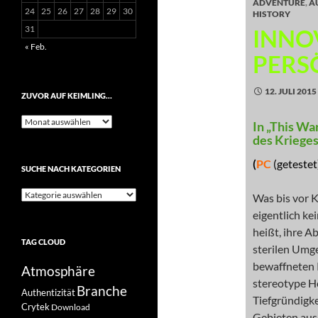
ADVENTURE
,
A
24
25
26
27
28
29
30
HISTORY
31
INNO
« Feb.
PERS
12. JULI 2015
ZUVOR AUF KEIMLING…
Zuvor
In „This Wa
auf
des Kriege
Keimling…
(
PC
(getestet
SUCHE NACH KATEGORIEN
Suche
Was bis vor K
nach
eigentlich ke
Kategorien
heißt, ihre A
TAG CLOUD
sterilen Umge
bewaffneten K
Atmosphäre
stereotype He
Branche
Authentizität
Tiefgründigke
Crytek
Download
Gebieten aus