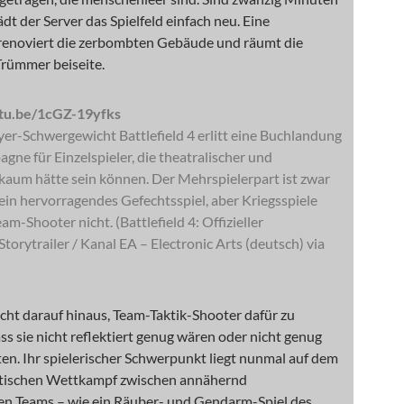
ädt der Server das Spielfeld einfach neu. Eine
enoviert die zerbombten Gebäude und räumt die
rümmer beiseite.
utu.be/1cGZ-19yfks
er-Schwergewicht Battlefield 4 erlitt eine Buchlandung
gne für Einzelspieler, die theatralischer und
kaum hätte sein können. Der Mehrspielerpart ist zwar
ein hervorragendes Gefechtsspiel, aber Kriegsspiele
am-Shooter nicht. (Battlefield 4: Offizieller
Storytrailer / Kanal EA – Electronic Arts (deutsch) via
cht darauf hinaus, Team-Taktik-Shooter dafür zu
dass sie nicht reflektiert genug wären oder nicht genug
en. Ihr spielerischer Schwerpunkt liegt nunmal auf dem
ktischen Wettkampf zwischen annähernd
en Teams – wie ein Räuber- und Gendarm-Spiel des