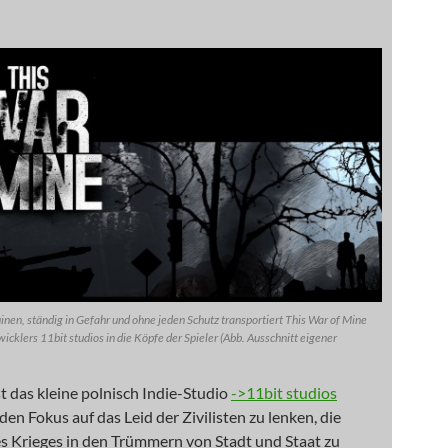
inen, ständig in Gefahr und ohne jeden Schutz transportiert This War of Mine
icklers 11bit studios in die Köpfe der Spieler (Abb. Ausschnitt eigener
t das kleine polnisch Indie-Studio
->11bit studios
n Fokus auf das Leid der Zivilisten zu lenken, die
s Krieges in den Trümmern von Stadt und Staat zu