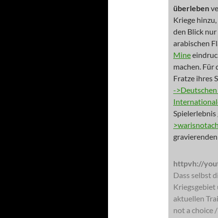
überleben
ve
Kriege hinzu,
den Blick nur
arabischen F
Mine
eindruck
machen. Für d
Fratze ihres 
->Deutschen 
International
Spielerlebnis
>warisnotac
gravierenden
httpvh://yo
Dass selbst 
Kriegsgebiet 
aktuellen Tra
not a choice 