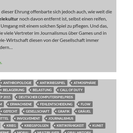
 dieser Ehrung offenbarte sich jedoch auch, wie weit die
elekultur
noch davon entfernt ist, selbst einen reifen,
Umgang mit einem solchen Spiel zu pflegen. Und das,
e viele Vertreter im Journalismus über Games und in
ele-Wirtschaft diesen von der Gesellschaft immer
rdern…
 Nimm es ruhig persönlich
→
ANTHROPOLOGIE
ANTIKRIEGSPIEL
ATMOSPHÄRE
BELAGERUNG
BELASTUNG
CALL OF DUTY
P 2015
DEUTSCHER COMPUTERSPIELPREIS
M
ERWACHSENE
FEHLENTSCHEIDUNG
FLOW
GEFECHT
GESELLSCHAFT
GRAFIK
GRÄUEL
ITTEL
INVOLVEMENT
JOURNALISMUS
KRIEG
KRIEGSFOLGEN
KRITIKFÄHIGKEIT
KUNST
ERNE
MORAL
MULTIPLAYER
ORAL HISTORY