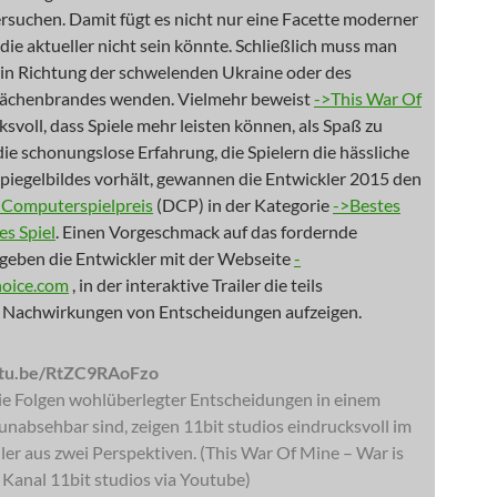
rsuchen. Damit fügt es nicht nur eine Facette moderner
 die aktueller nicht sein könnte. Schließlich muss man
 in Richtung der schwelenden Ukraine oder des
lächenbrandes wenden. Vielmehr beweist
->This War Of
svoll, dass Spiele mehr leisten können, als Spaß zu
ie schonungslose Erfahrung, die Spielern die hässliche
Spiegelbildes vorhält, gewannen die Entwickler 2015 den
Computerspielpreis
(DCP) in der Kategorie
->Bestes
es Spiel
. Einen Vorgeschmack auf das fordernde
 geben die Entwickler mit der Webseite
-
hoice.com
, in der interaktive Trailer die teils
 Nachwirkungen von Entscheidungen aufzeigen.
utu.be/RtZC9RAoFzo
die Folgen wohlüberlegter Entscheidungen in einem
unabsehbar sind, zeigen 11bit studios eindrucksvoll im
iler aus zwei Perspektiven. (This War Of Mine – War is
/ Kanal 11bit studios via Youtube)