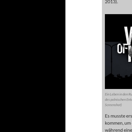
2013).
Ein Leben in den Ru
des polnischen Entw
Screenshot)
Es musste ers
kommen, um de
während eine