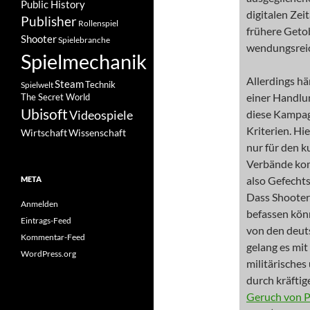
Public History
digitalen Zei
Publisher
Rollenspiel
frühere Getob
Shooter
Spielebranche
wendungsreic
Spielmechanik
Allerdings h
Steam
Spielwelt
Technik
einer Handlun
The Secret World
Ubisoft
Videospiele
diese Kampag
Kriterien. Hi
Wissenschaft
Wirtschaft
nur für den 
Verbände kom
also Gefechts
META
Dass Shooter 
Anmelden
befassen könn
Eintrags-Feed
von den deut
Kommentar-Feed
gelang es mi
WordPress.org
militärische
durch kräftig
Geruch von 