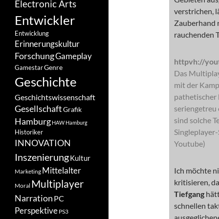
Electronic Arts
verstrichen, l
Entwickler
Zauberhand r
Entwicklung
rauchenden T
Erinnerungskultur
Forschung
Gameplay
httpvh://yo
Genre
Gamestar
Das Multiplay
Geschichte
mit der Kampa
pathetischer 
Geschichtswissenschaft
Gesellschaft
seriengetreu 
Grafik
sind solche Te
Hamburg
HAW Hamburg
Singleplayer-
Historiker
INNOVATION
Youtube)
Inszenierung
Kultur
Mittelalter
Ich möchte ni
Marketing
kritisieren, 
Multiplayer
Moral
Tiefgang
hätt
Narration
PC
schnellen ta
Perspektive
PS3
ausgeglichen