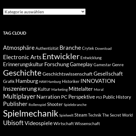
Suche
nach
Kategorien
TAG CLOUD
Atmosphäre
Branche
Authentizität
Crytek
Download
Entwickler
Electronic Arts
Entwicklung
Forschung
Gameplay
Erinnerungskultur
Genre
Gamestar
Geschichte
Gesellschaft
Geschichtswissenschaft
Hamburg
INNOVATION
Grafik
Historiker
HAW Hamburg
Inszenierung
Mittelalter
Kultur
Marketing
Moral
Multiplayer
Narration
PC
Perspektive
Public History
PS3
Publisher
Shooter
Rollenspiel
Spielebranche
Spielmechanik
Steam
Spielwelt
Technik
The Secret World
Ubisoft
Videospiele
Wissenschaft
Wirtschaft