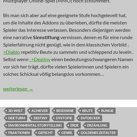
Multiplayer Online-Spiel (MMO) noch schlummert.
Bis man sich aber auf eine geeignete Stufe hochgelevelt hat,
um die Inhalte des Addons zu überleben, dürfte die meisten
Spieler das Interesse verlassen. Besonders diejenigen werden
eine narrative
Sinnstiftung
vermissen, denen es für eine runde
Spielerfahrung nicht genügt, wie in dem klassischen Vorbild
-
>Diablo
repetitiv Beute zu sammeln und schleppend zu leveln .
Selbst wenn
->Destiny
einen bedeutungsschwangeren Namen
vor sich her trägt, dürfte vielen Spielerinnen und Spielern ein
solches Schicksal völlig belangslos vorkommen…
INNOVATION: Dein Schicksal ist belanglos
weiterlesen
→
3D-WELT
ACHIEVER
BESESSENE
BEUTE
BUNGIE
DER TURM
DESTINY
DYSTOPIE
ENTDECKER
ENVIRONMENTAL STORYTELLING
ERDE
ERZÄHLUNG
FRAKTIONEN
GEFECHT
GENRE
GOLDENES ZEITALTER