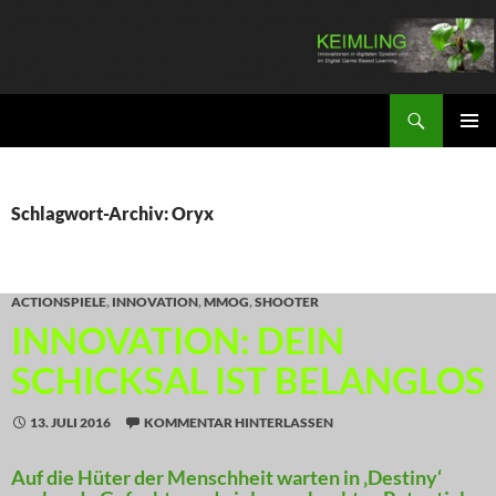
Zum
Inhalt
springen
Suchen
KEIMLING
PRIMÄR
MENÜ
Schlagwort-Archiv: Oryx
ACTIONSPIELE
,
INNOVATION
,
MMOG
,
SHOOTER
INNOVATION: DEIN
SCHICKSAL IST BELANGLOS
13. JULI 2016
KOMMENTAR HINTERLASSEN
Auf die Hüter der Menschheit warten in ‚Destiny‘