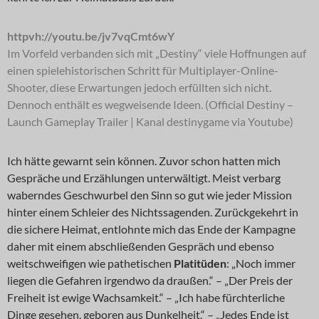
httpvh://youtu.be/jv7vqCmt6wY
Im Vorfeld verbanden sich mit „Destiny“ viele Hoffnungen auf
einen spielehistorischen Schritt für Multiplayer-Online-
Shooter, diese Erwartungen jedoch erfüllten sich nicht.
Dennoch enthält es wegweisende Ideen. (Official Destiny –
Launch Gameplay Trailer | Kanal destinygame via Youtube)
Ich hätte gewarnt sein können. Zuvor schon hatten mich
Gespräche und Erzählungen unterwältigt. Meist verbarg
waberndes Geschwurbel den Sinn so gut wie jeder Mission
hinter einem Schleier des Nichtssagenden. Zurückgekehrt in
die sichere Heimat, entlohnte mich das Ende der Kampagne
daher mit einem abschließenden Gespräch und ebenso
weitschweifigen wie pathetischen
Platitüden
: „Noch immer
liegen die Gefahren irgendwo da draußen.“ – „Der Preis der
Freiheit ist ewige Wachsamkeit.“ – „Ich habe fürchterliche
Dinge gesehen, geboren aus Dunkelheit.“ – „Jedes Ende ist