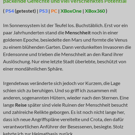
packende Gefechte und viel verschenktes Potential
(
PS4
(getestet) |
PS3
|
PC
|
XBoxOne
|
XBox360
)
Im Sonnensystem ist der Teufel los. Buchstäblich. Erst vor ein
paar Jahrhunderten stand die
Menschheit
noch in einer
goldenen Epoche, besiedelte den Mars und formte die Venus
zu einem blühenden Garten. Dann verdunkelten Invasoren die
Erdensonne und trieben die Menschheit an den Rand ihrer
Auslöschung. Nur eine letzte Stadt überlebte, beschützt von
einer mondähnlichen Sphäre.
Irgendetwas veränderte sich jedoch vor Kurzem, die Lage
schien sich zu beruhigen. Und so griff ich zusammen mit
anderen, sogenannten Hütern, wieder nach den Sternen. Eine
lange
Reise
später sind viele Ruinen der Menschheit besucht
und zahlreiche Relikte geborgen. Es ist noch nicht lange her,
dass ich neue Angriffspläne vereitelte und Crota, den dafür
verantwortlichen Anführer der Besessenen, besiegte. Stolz
kehrte ich zur Heimatbasis zurück.