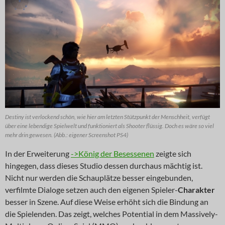
Destiny ist verlockend schön, wie hier am letzten Stützpunkt der Menschheit, verfügt
über eine lebendige Spielwelt und funktioniert als Shooter flüssig. Doch es wäre so viel
mehr drin gewesen. (Abb.: eigener Screenshot PS4)
In der Erweiterung
->König der Besessenen
zeigte sich
hingegen, dass dieses Studio dessen durchaus mächtig ist.
Nicht nur werden die Schauplätze besser eingebunden,
verfilmte Dialoge setzen auch den eigenen Spieler-
Charakter
besser in Szene. Auf diese Weise erhöht sich die Bindung an
die Spielenden. Das zeigt, welches Potential in dem Massively-