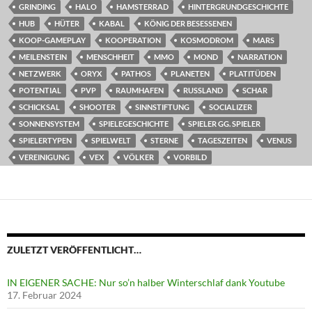
GRINDING
HALO
HAMSTERRAD
HINTERGRUNDGESCHICHTE
HUB
HÜTER
KABAL
KÖNIG DER BESESSENEN
KOOP-GAMEPLAY
KOOPERATION
KOSMODROM
MARS
MEILENSTEIN
MENSCHHEIT
MMO
MOND
NARRATION
NETZWERK
ORYX
PATHOS
PLANETEN
PLATITÜDEN
POTENTIAL
PVP
RAUMHAFEN
RUSSLAND
SCHAR
SCHICKSAL
SHOOTER
SINNSTIFTUNG
SOCIALIZER
SONNENSYSTEM
SPIELEGESCHICHTE
SPIELER GG. SPIELER
SPIELERTYPEN
SPIELWELT
STERNE
TAGESZEITEN
VENUS
VEREINIGUNG
VEX
VÖLKER
VORBILD
ZULETZT VERÖFFENTLICHT…
IN EIGENER SACHE: Nur so’n halber Winterschlaf dank Youtube
17. Februar 2024