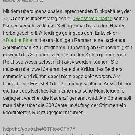
eigener Screenshot, PC)
Mit dem überdimensionalen, sprechenden Trinkbehälter, der
2013 dem Rundenstrategiespiel
->Massive Chalice
seinen
Namen verlieh, wirkt das Setting zunächst an den Haaren
herbeigeschleift. Allerdings gelingt es dem Entwickler
-
>Double Fine
in diesen dürftigen Rahmen eine packende
Spielmechanik zu integrieren. Ein wenig an Glaubwürdigkeit
gewinnt das Szenario, weil die an den Kelch gebundenen
Reichsverweser selbst nicht aktiv werden können. Sie
müssen über zwei Jahrhunderte die
Kräfte
des Bechers
sammeln und dürfen dabei nicht abgelenkt werden. Am
Ende dieser Frist steht der Befreiungsschlag in Aussicht: nur
die Kraft des Kelches kann eine magische Monsterquelle
verjagen, welche „die Kadenz“ genannt wird. Als Spieler soll
man daher über die 200 Jahre im Auftrag der Stimmen ein
koordiniertes Rückzugsgefecht führen.
httpvh://youtu.be/GTFiooCFh7Y