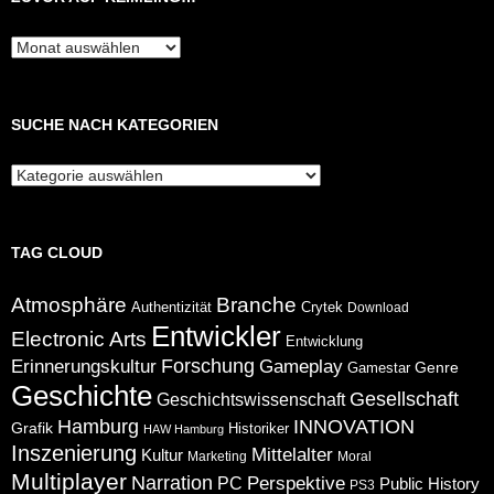
Zuvor
auf
Keimling…
SUCHE NACH KATEGORIEN
Suche
nach
Kategorien
TAG CLOUD
Atmosphäre
Branche
Authentizität
Crytek
Download
Entwickler
Electronic Arts
Entwicklung
Forschung
Gameplay
Erinnerungskultur
Genre
Gamestar
Geschichte
Gesellschaft
Geschichtswissenschaft
Hamburg
INNOVATION
Grafik
Historiker
HAW Hamburg
Inszenierung
Mittelalter
Kultur
Marketing
Moral
Multiplayer
Narration
Perspektive
PC
Public History
PS3