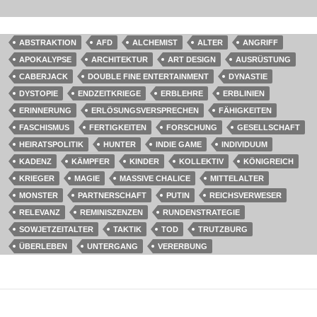
ABSTRAKTION
AFD
ALCHEMIST
ALTER
ANGRIFF
APOKALYPSE
ARCHITEKTUR
ART DESIGN
AUSRÜSTUNG
CABERJACK
DOUBLE FINE ENTERTAINMENT
DYNASTIE
DYSTOPIE
ENDZEITKRIEGE
ERBLEHRE
ERBLINIEN
ERINNERUNG
ERLÖSUNGSVERSPRECHEN
FÄHIGKEITEN
FASCHISMUS
FERTIGKEITEN
FORSCHUNG
GESELLSCHAFT
HEIRATSPOLITIK
HUNTER
INDIE GAME
INDIVIDUUM
KADENZ
KÄMPFER
KINDER
KOLLEKTIV
KÖNIGREICH
KRIEGER
MAGIE
MASSIVE CHALICE
MITTELALTER
MONSTER
PARTNERSCHAFT
PUTIN
REICHSVERWESER
RELEVANZ
REMINISZENZEN
RUNDENSTRATEGIE
SOWJETZEITALTER
TAKTIK
TOD
TRUTZBURG
ÜBERLEBEN
UNTERGANG
VERERBUNG