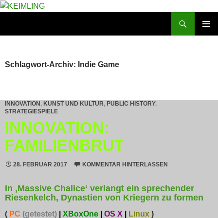
Zum
Inhalt
Suchen
KEIMLING
springen
PRIMÄR
MENÜ
Schlagwort-Archiv: Indie Game
INNOVATION
,
KUNST UND KULTUR
,
PUBLIC HISTORY
,
STRATEGIESPIELE
INNOVATION:
FAMILIENBRUT
28. FEBRUAR 2017
KOMMENTAR HINTERLASSEN
In ‚Massive Chalice‘ verlangt ein sprechender
Riesenkelch, Dynastien von Kriegern zu formen
(
PC
(getestet)
|
XBoxOne
|
OS X
|
Linux
)