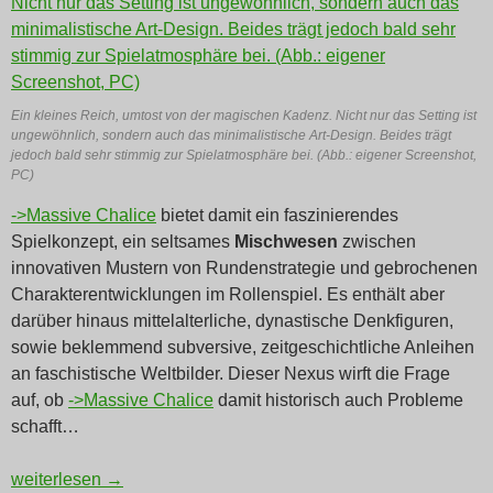
Ein kleines Reich, umtost von der magischen Kadenz. Nicht nur das Setting ist
ungewöhnlich, sondern auch das minimalistische Art-Design. Beides trägt
jedoch bald sehr stimmig zur Spielatmosphäre bei. (Abb.: eigener Screenshot,
PC)
->Massive Chalice
bietet damit ein faszinierendes
Spielkonzept, ein seltsames
Mischwesen
zwischen
innovativen Mustern von Rundenstrategie und gebrochenen
Charakterentwicklungen im Rollenspiel. Es enthält aber
darüber hinaus mittelalterliche, dynastische Denkfiguren,
sowie beklemmend subversive, zeitgeschichtliche Anleihen
an faschistische Weltbilder. Dieser Nexus wirft die Frage
auf, ob
->Massive Chalice
damit historisch auch Probleme
schafft…
INNOVATION: Familienbrut
weiterlesen
→