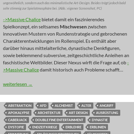
ungewöhnlich, sondern auch das minimalistische Art-Design. Beides trägt jedoch bald
sehr stimmig zur Spielatmosphäre bei. (Abb.: eigener Screenshot, PC)
->Massive Chalice
bietet damit ein faszinierendes
Spielkonzept, ein seltsames
Mischwesen
zwischen
innovativen Mustern von Rundenstrategie und gebrochenen
Charakterentwicklungen im Rollenspiel. Es enthält aber
darüber hinaus mittelalterliche, dynastische Denkfiguren,
sowie beklemmend subversive, zeitgeschichtliche Anleihen an
faschistische Weltbilder. Dieser Nexus wirft die Frage auf, ob
-
>Massive Chalice
damit historisch auch Probleme schafft…
INNOVATION: Familienbrut
weiterlesen
→
ABSTRAKTION
AFD
ALCHEMIST
ALTER
ANGRIFF
APOKALYPSE
ARCHITEKTUR
ART DESIGN
AUSRÜSTUNG
CABERJACK
DOUBLE FINE ENTERTAINMENT
DYNASTIE
DYSTOPIE
ENDZEITKRIEGE
ERBLEHRE
ERBLINIEN