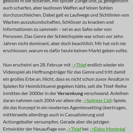
geduckt in die Schatten, mit spitzer Zunge und, ja, gelegentlich
auch scharfen, aber lautlosen Waffen auf leisen Sohlen
durchzuschleichen. Dabei galt es Laufwege und Sichtlinien von
Wachen auszukundschaften, Schlösser zu knacken und
Informationen zu sammeln – sei es aus Safes oder von
Personen. Das Genre der Schleichspiele war schon vor zehn
Jahren nicht dominant, aber doch beachtlich. Mir hat sich nie
erschlossen, warum es dafür heute keinen Markt geben sollte.
Nun erscheint am 28. Februar mit
->Thief
endlich wieder ein
Videospiel als Hoffnungsträger für das Genre und tritt damit
ein großes Erbe an. Nicht, dass es nicht schon zuvor Ansätze in
Spielen für Heimlichtuerei gegeben hätte, seit die Thief-Reihe
inmitten der 2000er in der
Versenkung
verschwand. Anleihen
daran nahmen nach 2004 vor allem die
->Splinter Cell
-Spiele,
die das Konzept in ein modernes Agentensetting übertrugen,
mittlerweile allerdings auch in Casualisierung und
Actiongeballer versumpfen. Gerade aber die jetzigen
Entwickler der Neuauflage von
->Thief
bei
->Eidos Montréal