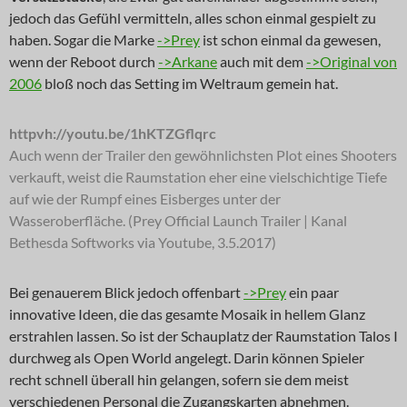
jedoch das Gefühl vermitteln, alles schon einmal gespielt zu
haben. Sogar die Marke
->Prey
ist schon einmal da gewesen,
wenn der Reboot durch
->Arkane
auch mit dem
->Original von
2006
bloß noch das Setting im Weltraum gemein hat.
httpvh://youtu.be/1hKTZGflqrc
Auch wenn der Trailer den gewöhnlichsten Plot eines Shooters
verkauft, weist die Raumstation eher eine vielschichtige Tiefe
auf wie der Rumpf eines Eisberges unter der
Wasseroberfläche. (Prey Official Launch Trailer | Kanal
Bethesda Softworks via Youtube, 3.5.2017)
Bei genauerem Blick jedoch offenbart
->Prey
ein paar
innovative Ideen, die das gesamte Mosaik in hellem Glanz
erstrahlen lassen. So ist der Schauplatz der Raumstation Talos I
durchweg als Open World angelegt. Darin können Spieler
recht schnell überall hin gelangen, sofern sie dem meist
verschiedenen Personal die Zugangskarten abnehmen.