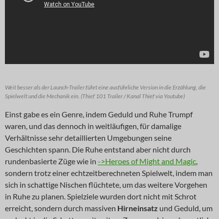
Weit besser als der Launch-Trailer führt eine ausführliche Version in die Erzählung, die
Spielwelt und die Mechanik ein. (Thief 101 Trailer / Kanal Thief via Youtube)
Einst gabe es ein Genre, indem Geduld und Ruhe Trumpf
waren, und das dennoch in weitläufigen, für damalige
Verhältnisse sehr detaillierten Umgebungen seine
Geschichten spann. Die Ruhe entstand aber nicht durch
rundenbasierte Züge wie in
->Heroes of Might and Magic
,
sondern trotz einer echtzeitberechneten Spielwelt, indem man
sich in schattige Nischen flüchtete, um das weitere Vorgehen
in Ruhe zu planen. Spielziele wurden dort nicht mit Schrot
erreicht, sondern durch massiven
Hirneinsatz
und Geduld, um