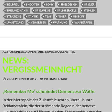
SEILPFEIL
SHOOTER
SONY
SPIELDESIGN
SPIELER
SPIELMECHANIK
SPIELWEISE
SPLINTER CELL
STEHLEN
STRATEGIE
TAKTIK
TEST
THIEF
UBISOFT
UMSETZUNG
VERGESSEN
WARNUNG
WASSERPFEIL
ACTIONSPIELE
,
ADVENTURE
,
NEWS
,
ROLLENSPIEL
NEWS:
VERGISSMEINNICHT
20. SEPTEMBER 2012
2 KOMMENTARE
„Remember Me“ schmiedet Demenz zur Waffe
In der Metropole der Zukunft leuchten überall bunte
Reklametafeln, die der strömende Regen nicht benetzt.
Hinweisschilder auf Häuserwänden, Statusmeldungen der