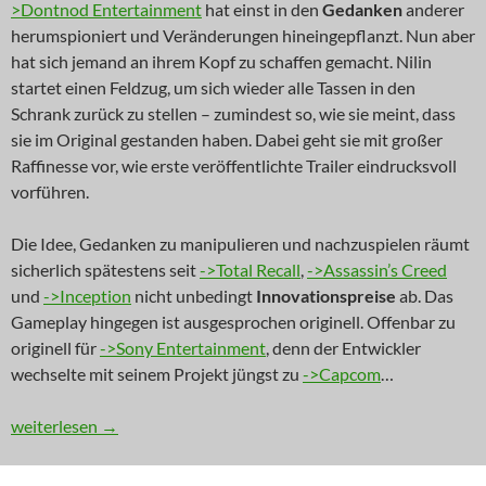
>Dontnod Entertainment
hat einst in den
Gedanken
anderer
herumspioniert und Veränderungen hineingepflanzt. Nun aber
hat sich jemand an ihrem Kopf zu schaffen gemacht. Nilin
startet einen Feldzug, um sich wieder alle Tassen in den
Schrank zurück zu stellen – zumindest so, wie sie meint, dass
sie im Original gestanden haben. Dabei geht sie mit großer
Raffinesse vor, wie erste veröffentlichte Trailer eindrucksvoll
vorführen.
Die Idee, Gedanken zu manipulieren und nachzuspielen räumt
sicherlich spätestens seit
->Total Recall
,
->Assassin’s Creed
und
->Inception
nicht unbedingt
Innovationspreise
ab. Das
Gameplay hingegen ist ausgesprochen originell. Offenbar zu
originell für
->Sony Entertainment
, denn der Entwickler
wechselte mit seinem Projekt jüngst zu
->Capcom
…
NEWS: Vergissmeinnicht
weiterlesen
→