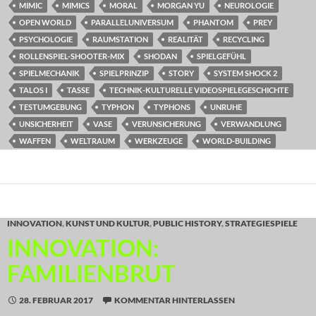
MIMIC
MIMICS
MORAL
MORGAN YU
NEUROLOGIE
OPEN WORLD
PARALLELUNIVERSUM
PHANTOM
PREY
PSYCHOLOGIE
RAUMSTATION
REALITÄT
RECYCLING
ROLLENSPIEL-SHOOTER-MIX
SHODAN
SPIELGEFÜHL
SPIELMECHANIK
SPIELPRINZIP
STORY
SYSTEM SHOCK 2
TALOS I
TASSE
TECHNIK-KULTURELLE VIDEOSPIELEGESCHICHTE
TESTUMGEBUNG
TYPHON
TYPHONS
UNRUHE
UNSICHERHEIT
VASE
VERUNSICHERUNG
VERWANDLUNG
WAFFEN
WELTRAUM
WERKZEUGE
WORLD-BUILDING
INNOVATION
,
KUNST UND KULTUR
,
PUBLIC HISTORY
,
STRATEGIESPIELE
INNOVATION:
FAMILIENBRUT
28. FEBRUAR 2017
KOMMENTAR HINTERLASSEN