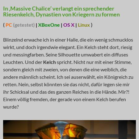
In ‚Massive Chalice‘ verlangt ein sprechender
Riesenkelch, Dynastien von Kriegern zu formen
(
PC
(getestet)
|
XBoxOne
|
OS X
|
Linux
)
Blinzelnd erwache ich in einer Halle, die ein wenig schmucklos
wirkt, und doch irgendwie elegant. Ein Kelch steht dort, riesig
und messingfarben. Seine Silhouette umwabert ein diffuses
Leuchten. Und der
Kelch
spricht. Nicht nur mit einer Stimme,
sondern gleich mit zweien, von denen die eine weiblich, die
andere männlich scheint. Ich sei auserwählt, ein Königreich zu
retten. Nein, selbst könnten sie das nicht, dafür legen sie mir
ihr Schicksal und das des ganzen Reiches in die Hände. Mir?!
Einem völlig fremden, der gerade von einem Kelch berufen
wurde?