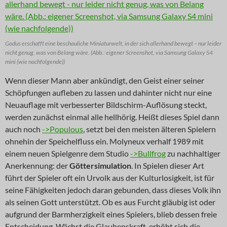
Godus erschafft eine beschauliche Miniaturwelt, in der sich allerhand bewegt – nur leider
nicht genug, was von Belang wäre. (Abb.: eigener Screenshot, via Samsung Galaxy S4
mini (wie nachfolgende))
Wenn dieser Mann aber ankündigt, den Geist einer seiner
Schöpfungen aufleben zu lassen und dahinter nicht nur eine
Neuauflage mit verbesserter Bildschirm-Auflösung steckt,
werden zunächst einmal alle hellhörig. Heißt dieses Spiel dann
auch noch
->Populous
, setzt bei den meisten älteren Spielern
ohnehin der Speichelfluss ein. Molyneux verhalf 1989 mit
einem neuen Spielgenre dem Studio
->Bullfrog
zu nachhaltiger
Anerkennung: der
Göttersimulation
. In Spielen dieser Art
führt der Spieler oft ein Urvolk aus der Kulturlosigkeit, ist für
seine Fähigkeiten jedoch daran gebunden, dass dieses Volk ihn
als seinen Gott unterstützt. Ob es aus Furcht gläubig ist oder
aufgrund der Barmherzigkeit eines Spielers, blieb dessen freie
Entscheidung. Wächst die Glaubenskraft, erhöht sich die