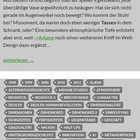
überzählige Vase argwöhnisch zu beäugen: Hat sie sich nicht
gerade im Augenwinkel noch bewegt? Wo kommt der Stuhl
her? Moooment, da waren doch eben weniger
Tassen
in dem
Schrank, oder? Eine besondere atmosphärische Tiefe entsteht
aber erst, weil
->Arkane
noch einen weitereren Kniff im Welt-
Design dazu ergänzt…
NEWS: Mehr als alle Tassen im Schrank
weiterlesen
→
1998
1999
2000
2010
2011
ALIENS
ALTERNATIVGESCHICHTE
ARKANE STUDIOS
ATMOSPHÄRE
BIOSHOCK
BIOSHOCK 2
BRECHSTANGE
CHARAKTER
DEUS EX
DEUS EX: HUMAN REVOLUTION
DIMENSIONALITÄT
DIMENSIONEN
DISHONORED
DISHONORED 2
EINRICHTUNG
FÄHIGKEITEN
FERTIGKEITEN
GEGENSTÄNDE
GESCHÄFT
GRADUALITÄT
HACKEN
HALF-LIFE
HINTERGRUNDGESCHICHTE
INNOVATION
KI
METAMORPHOSE