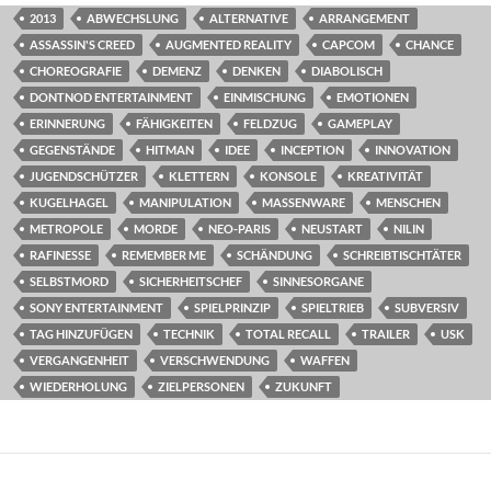
2013
ABWECHSLUNG
ALTERNATIVE
ARRANGEMENT
ASSASSIN'S CREED
AUGMENTED REALITY
CAPCOM
CHANCE
CHOREOGRAFIE
DEMENZ
DENKEN
DIABOLISCH
DONTNOD ENTERTAINMENT
EINMISCHUNG
EMOTIONEN
ERINNERUNG
FÄHIGKEITEN
FELDZUG
GAMEPLAY
GEGENSTÄNDE
HITMAN
IDEE
INCEPTION
INNOVATION
JUGENDSCHÜTZER
KLETTERN
KONSOLE
KREATIVITÄT
KUGELHAGEL
MANIPULATION
MASSENWARE
MENSCHEN
METROPOLE
MORDE
NEO-PARIS
NEUSTART
NILIN
RAFINESSE
REMEMBER ME
SCHÄNDUNG
SCHREIBTISCHTÄTER
SELBSTMORD
SICHERHEITSCHEF
SINNESORGANE
SONY ENTERTAINMENT
SPIELPRINZIP
SPIELTRIEB
SUBVERSIV
TAG HINZUFÜGEN
TECHNIK
TOTAL RECALL
TRAILER
USK
VERGANGENHEIT
VERSCHWENDUNG
WAFFEN
WIEDERHOLUNG
ZIELPERSONEN
ZUKUNFT