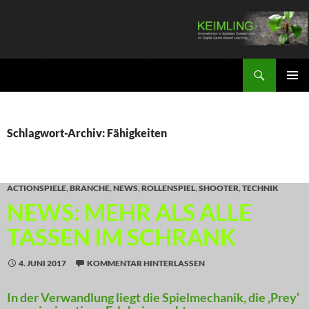
Zum
Inhalt
springen
Suchen
KEIMLING
PRIMÄR
MENÜ
Schlagwort-Archiv: Fähigkeiten
ACTIONSPIELE
,
BRANCHE
,
NEWS
,
ROLLENSPIEL
,
SHOOTER
,
TECHNIK
NEWS: MEHR ALS ALLE
TASSEN IM SCHRANK
4. JUNI 2017
KOMMENTAR HINTERLASSEN
In der Verwandlung liegt die Spielmechanik, die ‚Prey‘