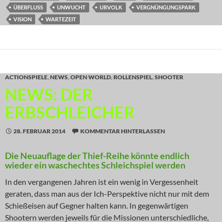
ÜBERFLUSS
UNWUCHT
URVOLK
VERGNÜNGUNGSPARK
VISION
WARTEZEIT
ACTIONSPIELE
,
NEWS
,
OPEN WORLD
,
ROLLENSPIEL
,
SHOOTER
NEWS: DER
ERBSCHLEICHER
28. FEBRUAR 2014
KOMMENTAR HINTERLASSEN
Die Neuauflage der Thief-Reihe könnte endlich
wieder ein waschechtes Schleichspiel werden
In den vergangenen Jahren ist ein wenig in Vergessenheit
geraten, dass man aus der Ich-Perspektive nicht nur mit dem
Schießeisen auf Gegner halten kann. In gegenwärtigen
Shootern werden jeweils für die Missionen unterschiedliche,