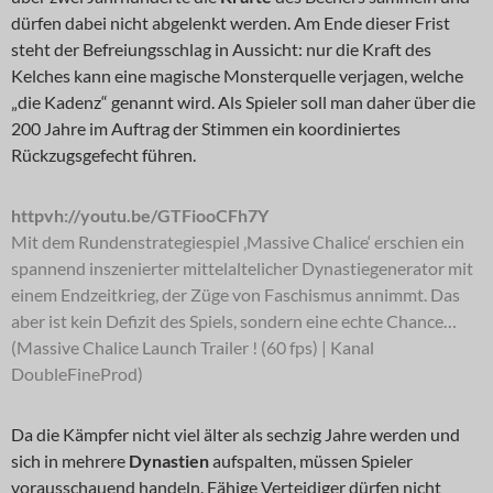
dürfen dabei nicht abgelenkt werden. Am Ende dieser Frist
steht der Befreiungsschlag in Aussicht: nur die Kraft des
Kelches kann eine magische Monsterquelle verjagen, welche
„die Kadenz“ genannt wird. Als Spieler soll man daher über die
200 Jahre im Auftrag der Stimmen ein koordiniertes
Rückzugsgefecht führen.
httpvh://youtu.be/GTFiooCFh7Y
Mit dem Rundenstrategiespiel ‚Massive Chalice‘ erschien ein
spannend inszenierter mittelaltelicher Dynastiegenerator mit
einem Endzeitkrieg, der Züge von Faschismus annimmt. Das
aber ist kein Defizit des Spiels, sondern eine echte Chance…
(Massive Chalice Launch Trailer ! (60 fps) | Kanal
DoubleFineProd)
Da die Kämpfer nicht viel älter als sechzig Jahre werden und
sich in mehrere
Dynastien
aufspalten, müssen Spieler
vorausschauend handeln. Fähige Verteidiger dürfen nicht