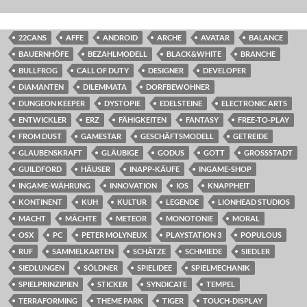
22CANS
AFFE
ANDROID
ARCHE
AVATAR
BALANCE
BAUERNHÖFE
BEZAHLMODELL
BLACK&WHITE
BRANCHE
BULLFROG
CALL OF DUTY
DESIGNER
DEVELOPER
DIAMANTEN
DILEMMATA
DORFBEWOHNER
DUNGEON KEEPER
DYSTOPIE
EDELSTEINE
ELECTRONIC ARTS
ENTWICKLER
ERZ
FÄHIGKEITEN
FANTASY
FREE-TO-PLAY
FROM DUST
GAMESTAR
GESCHÄFTSMODELL
GETREIDE
GLAUBENSKRAFT
GLÄUBIGE
GODUS
GOTT
GROSSSTADT
GUILDFORD
HÄUSER
INAPP-KÄUFE
INGAME-SHOP
INGAME-WÄHRUNG
INNOVATION
IOS
KNAPPHEIT
KONTINENT
KUH
KULTUR
LEGENDE
LIONHEAD STUDIOS
MACHT
MÄCHTE
METEOR
MONOTONIE
MORAL
OSX
PC
PETER MOLYNEUX
PLAYSTATION 3
POPULOUS
RUF
SAMMELKARTEN
SCHÄTZE
SCHMIEDE
SIEDLER
SIEDLUNGEN
SÖLDNER
SPIELIDEE
SPIELMECHANIK
SPIELPRINZIPIEN
STICKER
SYNDICATE
TEMPEL
TERRAFORMING
THEME PARK
TIGER
TOUCH-DISPLAY