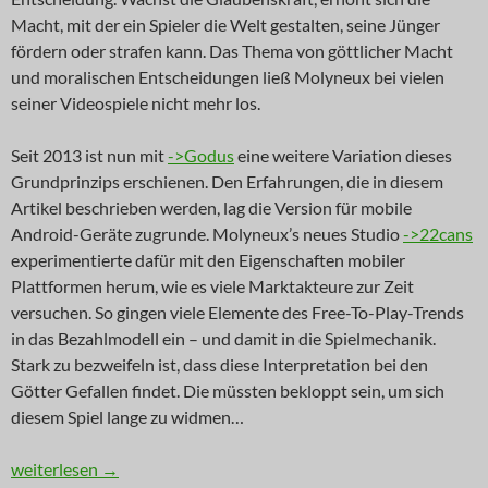
Macht, mit der ein Spieler die Welt gestalten, seine Jünger
fördern oder strafen kann. Das Thema von göttlicher Macht
und moralischen Entscheidungen ließ Molyneux bei vielen
seiner Videospiele nicht mehr los.
Seit 2013 ist nun mit
->Godus
eine weitere Variation dieses
Grundprinzips erschienen. Den Erfahrungen, die in diesem
Artikel beschrieben werden, lag die Version für mobile
Android-Geräte zugrunde. Molyneux’s neues Studio
->22cans
experimentierte dafür mit den Eigenschaften mobiler
Plattformen herum, wie es viele Marktakteure zur Zeit
versuchen. So gingen viele Elemente des Free-To-Play-Trends
in das Bezahlmodell ein – und damit in die Spielmechanik.
Stark zu bezweifeln ist, dass diese Interpretation bei den
Götter Gefallen findet. Die müssten bekloppt sein, um sich
diesem Spiel lange zu widmen…
INNOVATION: Die Götter müssen bekloppt sein
weiterlesen
→