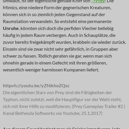
umwälzt, ist der eigentliche geniale Kniff von
->Prey
: Die
Mimics, eine niedere Form der gegnerischen Kreaturen,
können sich in so ziemlich jeden Gegenstand auf der
Raumstation verwandeln. So entsteht eine permanente
Unruhe
, könnten sich doch die perfiden Viecher beliebig
häufig in jedem Raum verbergen. Auch in Schauplätze, die
zuvor bereits freigekämpft wurden, krabbeln sie wieder zurück.
Einzeln sind sie zwar nicht sehr gefährlich, in Gruppen aber
schwer zu fassen. Tödlich geraten sie gar, wenn man sich
ohnehin gerade in einem Gefecht mit ihren größeren,
wesentlich weniger harmlosen Kumpanen liefert.
httpvh://youtu.be/yZf6khoZQsc
Die eigentlichen Stars von Prey sind die Fähigkeiten der
Typhon, nicht zuletzt, weil die Hauptfigur vor der Wahl steht,
sich mit ihrer Hilfe zu modifizieren. (Prey Gameplay Trailer #2 |
Kanal Bethesda Softworks via Youtube, 25.1.2017)
Aus diesem Grund beginnt man als Spieler irgendwann, jede