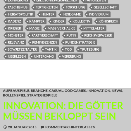
ERINNERUNG
ERLÖSUNGSVERSPRECHEN
FÄHIGKEITEN
FASCHISMUS
FERTIGKEITEN
FORSCHUNG
GESELLSCHAFT
HEIRATSPOLITIK
HUNTER
INDIE GAME
INDIVIDUUM
KADENZ
KÄMPFER
KINDER
KOLLEKTIV
KÖNIGREICH
KRIEGER
MAGIE
MASSIVE CHALICE
MITTELALTER
MONSTER
PARTNERSCHAFT
PUTIN
REICHSVERWESER
RELEVANZ
REMINISZENZEN
RUNDENSTRATEGIE
SOWJETZEITALTER
TAKTIK
TOD
TRUTZBURG
ÜBERLEBEN
UNTERGANG
VERERBUNG
AUFBAUSPIELE
,
BRANCHE
,
CASUAL
,
GOD GAMES
,
INNOVATION
,
NEWS
,
ROLLENSPIEL
,
STRATEGIESPIELE
INNOVATION: DIE GÖTTER
MÜSSEN BEKLOPPT SEIN
28. JANUAR 2015
KOMMENTAR HINTERLASSEN