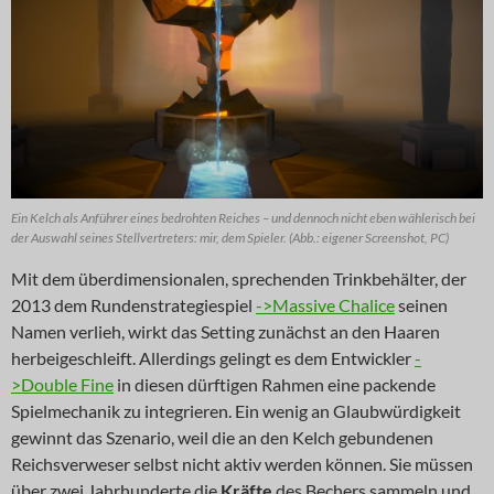
Ein Kelch als Anführer eines bedrohten Reiches – und dennoch nicht eben wählerisch bei
der Auswahl seines Stellvertreters: mir, dem Spieler. (Abb.: eigener Screenshot, PC)
Mit dem überdimensionalen, sprechenden Trinkbehälter, der
2013 dem Rundenstrategiespiel
->Massive Chalice
seinen
Namen verlieh, wirkt das Setting zunächst an den Haaren
herbeigeschleift. Allerdings gelingt es dem Entwickler
-
>Double Fine
in diesen dürftigen Rahmen eine packende
Spielmechanik zu integrieren. Ein wenig an Glaubwürdigkeit
gewinnt das Szenario, weil die an den Kelch gebundenen
Reichsverweser selbst nicht aktiv werden können. Sie müssen
über zwei Jahrhunderte die
Kräfte
des Bechers sammeln und