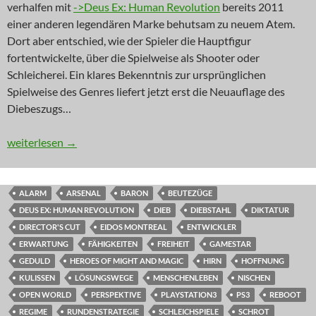
verhalfen mit
->Deus Ex: Human Revolution
bereits 2011
einer anderen legendären Marke behutsam zu neuem Atem.
Dort aber entschied, wie der Spieler die Hauptfigur
fortentwickelte, über die Spielweise als Shooter oder
Schleicherei. Ein klares Bekenntnis zur ursprünglichen
Spielweise des Genres liefert jetzt erst die Neuauflage des
Diebeszugs…
NEWS: Der Erbschleicher
weiterlesen
→
ALARM
ARSENAL
BARON
BEUTEZÜGE
DEUS EX: HUMAN REVOLUTION
DIEB
DIEBSTAHL
DIKTATUR
DIRECTOR'S CUT
EIDOS MONTREAL
ENTWICKLER
ERWARTUNG
FÄHIGKEITEN
FREIHEIT
GAMESTAR
GEDULD
HEROES OF MIGHT AND MAGIC
HIRN
HOFFNUNG
KULISSEN
LÖSUNGSWEGE
MENSCHENLEBEN
NISCHEN
OPEN WORLD
PERSPEKTIVE
PLAYSTATION3
PS3
REBOOT
REGIME
RUNDENSTRATEGIE
SCHLEICHSPIELE
SCHROT