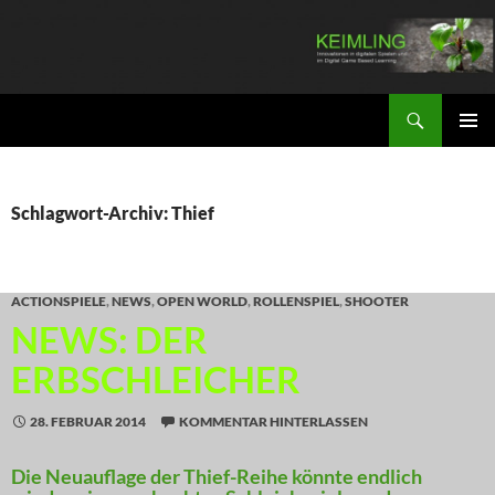
Zum
Inhalt
springen
Suchen
KEIMLING
PRIMÄR
MENÜ
Schlagwort-Archiv: Thief
ACTIONSPIELE
,
NEWS
,
OPEN WORLD
,
ROLLENSPIEL
,
SHOOTER
NEWS: DER
ERBSCHLEICHER
28. FEBRUAR 2014
KOMMENTAR HINTERLASSEN
Die Neuauflage der Thief-Reihe könnte endlich