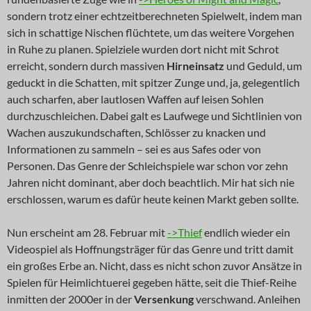
sondern trotz einer echtzeitberechneten Spielwelt, indem man
sich in schattige Nischen flüchtete, um das weitere Vorgehen
in Ruhe zu planen. Spielziele wurden dort nicht mit Schrot
erreicht, sondern durch massiven
Hirneinsatz
und Geduld, um
geduckt in die Schatten, mit spitzer Zunge und, ja, gelegentlich
auch scharfen, aber lautlosen Waffen auf leisen Sohlen
durchzuschleichen. Dabei galt es Laufwege und Sichtlinien von
Wachen auszukundschaften, Schlösser zu knacken und
Informationen zu sammeln – sei es aus Safes oder von
Personen. Das Genre der Schleichspiele war schon vor zehn
Jahren nicht dominant, aber doch beachtlich. Mir hat sich nie
erschlossen, warum es dafür heute keinen Markt geben sollte.
Nun erscheint am 28. Februar mit
->Thief
endlich wieder ein
Videospiel als Hoffnungsträger für das Genre und tritt damit
ein großes Erbe an. Nicht, dass es nicht schon zuvor Ansätze in
Spielen für Heimlichtuerei gegeben hätte, seit die Thief-Reihe
inmitten der 2000er in der
Versenkung
verschwand. Anleihen