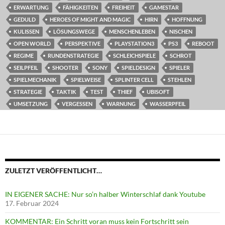
ERWARTUNG
FÄHIGKEITEN
FREIHEIT
GAMESTAR
GEDULD
HEROES OF MIGHT AND MAGIC
HIRN
HOFFNUNG
KULISSEN
LÖSUNGSWEGE
MENSCHENLEBEN
NISCHEN
OPEN WORLD
PERSPEKTIVE
PLAYSTATION3
PS3
REBOOT
REGIME
RUNDENSTRATEGIE
SCHLEICHSPIELE
SCHROT
SEILPFEIL
SHOOTER
SONY
SPIELDESIGN
SPIELER
SPIELMECHANIK
SPIELWEISE
SPLINTER CELL
STEHLEN
STRATEGIE
TAKTIK
TEST
THIEF
UBISOFT
UMSETZUNG
VERGESSEN
WARNUNG
WASSERPFEIL
ZULETZT VERÖFFENTLICHT…
IN EIGENER SACHE: Nur so’n halber Winterschlaf dank Youtube
17. Februar 2024
KOMMENTAR: Ein Schritt voran muss kein Fortschritt sein