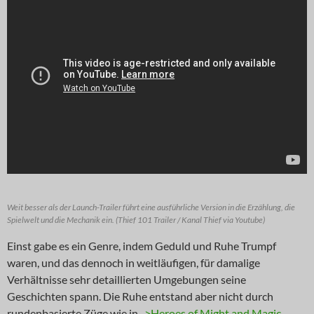
Weit besser als der Launch-Trailer führt eine ausführliche Version in die Erzählung, die
Spielwelt und die Mechanik ein. (Thief 101 Trailer / Kanal Thief via Youtube)
Einst gabe es ein Genre, indem Geduld und Ruhe Trumpf
waren, und das dennoch in weitläufigen, für damalige
Verhältnisse sehr detaillierten Umgebungen seine
Geschichten spann. Die Ruhe entstand aber nicht durch
rundenbasierte Züge wie in
->Heroes of Might and Magic
,