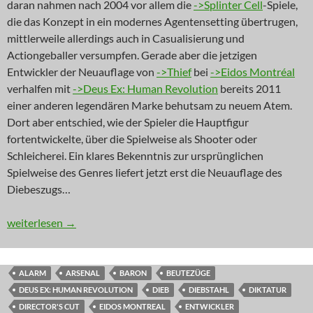
daran nahmen nach 2004 vor allem die
->Splinter Cell
-Spiele,
die das Konzept in ein modernes Agentensetting übertrugen,
mittlerweile allerdings auch in Casualisierung und
Actiongeballer versumpfen. Gerade aber die jetzigen
Entwickler der Neuauflage von
->Thief
bei
->Eidos Montréal
verhalfen mit
->Deus Ex: Human Revolution
bereits 2011
einer anderen legendären Marke behutsam zu neuem Atem.
Dort aber entschied, wie der Spieler die Hauptfigur
fortentwickelte, über die Spielweise als Shooter oder
Schleicherei. Ein klares Bekenntnis zur ursprünglichen
Spielweise des Genres liefert jetzt erst die Neuauflage des
Diebeszugs…
NEWS: Der Erbschleicher
weiterlesen
→
ALARM
ARSENAL
BARON
BEUTEZÜGE
DEUS EX: HUMAN REVOLUTION
DIEB
DIEBSTAHL
DIKTATUR
DIRECTOR'S CUT
EIDOS MONTREAL
ENTWICKLER