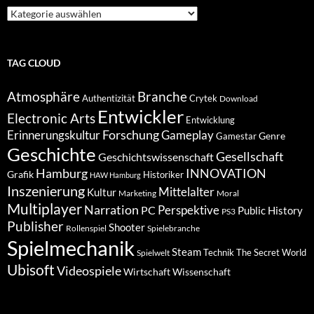
Suche
nach
Kategorien
TAG CLOUD
Atmosphäre
Branche
Authentizität
Crytek
Download
Entwickler
Electronic Arts
Entwicklung
Forschung
Gameplay
Erinnerungskultur
Genre
Gamestar
Geschichte
Gesellschaft
Geschichtswissenschaft
Hamburg
INNOVATION
Grafik
Historiker
HAW Hamburg
Inszenierung
Mittelalter
Kultur
Marketing
Moral
Multiplayer
Narration
PC
Perspektive
Public History
PS3
Publisher
Shooter
Rollenspiel
Spielebranche
Spielmechanik
Steam
Spielwelt
Technik
The Secret World
Ubisoft
Videospiele
Wissenschaft
Wirtschaft