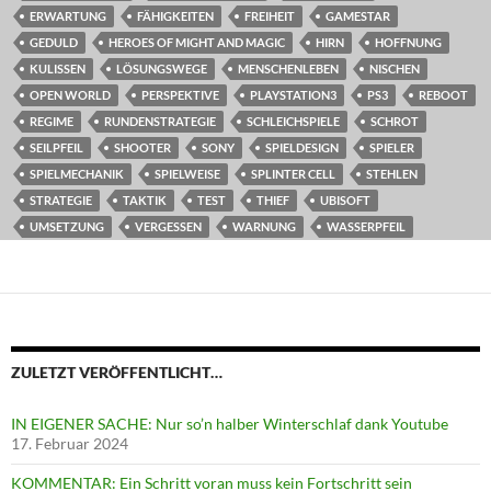
ERWARTUNG
FÄHIGKEITEN
FREIHEIT
GAMESTAR
GEDULD
HEROES OF MIGHT AND MAGIC
HIRN
HOFFNUNG
KULISSEN
LÖSUNGSWEGE
MENSCHENLEBEN
NISCHEN
OPEN WORLD
PERSPEKTIVE
PLAYSTATION3
PS3
REBOOT
REGIME
RUNDENSTRATEGIE
SCHLEICHSPIELE
SCHROT
SEILPFEIL
SHOOTER
SONY
SPIELDESIGN
SPIELER
SPIELMECHANIK
SPIELWEISE
SPLINTER CELL
STEHLEN
STRATEGIE
TAKTIK
TEST
THIEF
UBISOFT
UMSETZUNG
VERGESSEN
WARNUNG
WASSERPFEIL
ZULETZT VERÖFFENTLICHT…
IN EIGENER SACHE: Nur so’n halber Winterschlaf dank Youtube
17. Februar 2024
KOMMENTAR: Ein Schritt voran muss kein Fortschritt sein