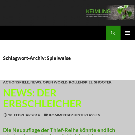
Zum
Inhalt
springen
Suchen
KEIMLING
PRIMÄR
MENÜ
Schlagwort-Archiv: Spielweise
ACTIONSPIELE
,
NEWS
,
OPEN WORLD
,
ROLLENSPIEL
,
SHOOTER
NEWS: DER
ERBSCHLEICHER
28. FEBRUAR 2014
KOMMENTAR HINTERLASSEN
Die Neuauflage der Thief-Reihe könnte endlich