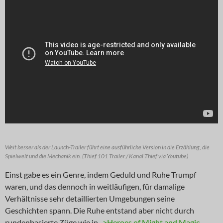
Weit besser als der Launch-Trailer führt eine ausführliche Version in die Erzählung, die
Spielwelt und die Mechanik ein. (Thief 101 Trailer / Kanal Thief via Youtube)
Einst gabe es ein Genre, indem Geduld und Ruhe Trumpf
waren, und das dennoch in weitläufigen, für damalige
Verhältnisse sehr detaillierten Umgebungen seine
Geschichten spann. Die Ruhe entstand aber nicht durch
rundenbasierte Züge wie in
->Heroes of Might and Magic
,