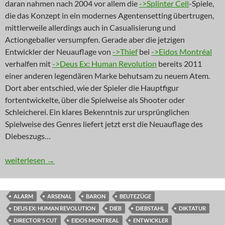
daran nahmen nach 2004 vor allem die
->Splinter Cell
-Spiele,
die das Konzept in ein modernes Agentensetting übertrugen,
mittlerweile allerdings auch in Casualisierung und
Actiongeballer versumpfen. Gerade aber die jetzigen
Entwickler der Neuauflage von
->Thief
bei
->Eidos Montréal
verhalfen mit
->Deus Ex: Human Revolution
bereits 2011
einer anderen legendären Marke behutsam zu neuem Atem.
Dort aber entschied, wie der Spieler die Hauptfigur
fortentwickelte, über die Spielweise als Shooter oder
Schleicherei. Ein klares Bekenntnis zur ursprünglichen
Spielweise des Genres liefert jetzt erst die Neuauflage des
Diebeszugs…
NEWS: Der Erbschleicher
weiterlesen
→
ALARM
ARSENAL
BARON
BEUTEZÜGE
DEUS EX: HUMAN REVOLUTION
DIEB
DIEBSTAHL
DIKTATUR
DIRECTOR'S CUT
EIDOS MONTREAL
ENTWICKLER