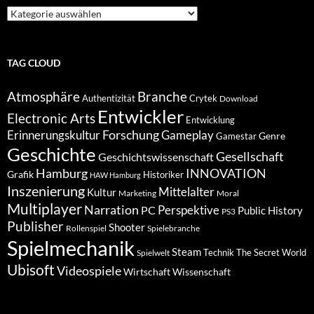
Suche
nach
Kategorien
TAG CLOUD
Atmosphäre
Branche
Authentizität
Crytek
Download
Entwickler
Electronic Arts
Entwicklung
Forschung
Gameplay
Erinnerungskultur
Genre
Gamestar
Geschichte
Gesellschaft
Geschichtswissenschaft
Hamburg
INNOVATION
Grafik
Historiker
HAW Hamburg
Inszenierung
Mittelalter
Kultur
Marketing
Moral
Multiplayer
Narration
PC
Perspektive
Public History
PS3
Publisher
Shooter
Rollenspiel
Spielebranche
Spielmechanik
Steam
Spielwelt
Technik
The Secret World
Ubisoft
Videospiele
Wissenschaft
Wirtschaft