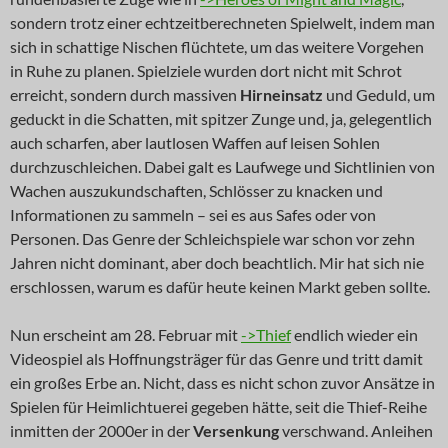
sondern trotz einer echtzeitberechneten Spielwelt, indem man
sich in schattige Nischen flüchtete, um das weitere Vorgehen
in Ruhe zu planen. Spielziele wurden dort nicht mit Schrot
erreicht, sondern durch massiven
Hirneinsatz
und Geduld, um
geduckt in die Schatten, mit spitzer Zunge und, ja, gelegentlich
auch scharfen, aber lautlosen Waffen auf leisen Sohlen
durchzuschleichen. Dabei galt es Laufwege und Sichtlinien von
Wachen auszukundschaften, Schlösser zu knacken und
Informationen zu sammeln – sei es aus Safes oder von
Personen. Das Genre der Schleichspiele war schon vor zehn
Jahren nicht dominant, aber doch beachtlich. Mir hat sich nie
erschlossen, warum es dafür heute keinen Markt geben sollte.
Nun erscheint am 28. Februar mit
->Thief
endlich wieder ein
Videospiel als Hoffnungsträger für das Genre und tritt damit
ein großes Erbe an. Nicht, dass es nicht schon zuvor Ansätze in
Spielen für Heimlichtuerei gegeben hätte, seit die Thief-Reihe
inmitten der 2000er in der
Versenkung
verschwand. Anleihen