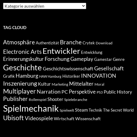
Suche
nach
Kategorien
TAG CLOUD
Atmosphäre
Branche
Authentizität
Crytek
Download
Entwickler
Electronic Arts
Entwicklung
Forschung
Gameplay
Erinnerungskultur
Genre
Gamestar
Geschichte
Gesellschaft
Geschichtswissenschaft
Hamburg
INNOVATION
Grafik
Historiker
HAW Hamburg
Inszenierung
Mittelalter
Kultur
Marketing
Moral
Multiplayer
Narration
PC
Perspektive
Public History
PS3
Publisher
Shooter
Rollenspiel
Spielebranche
Spielmechanik
Steam
Spielwelt
Technik
The Secret World
Ubisoft
Videospiele
Wissenschaft
Wirtschaft