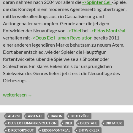
daran nahmen nach 2004 vor allem die
->Splinter Cell
-Spiele,
die das Konzept in ein modernes Agentensetting übertrugen,
mittlerweile allerdings auch in Casualisierung und
Actiongeballer versumpfen. Gerade aber die jetzigen
Entwickler der Neuauflage von
->Thief
bei
->Eidos Montréal
verhalfen mit
->Deus Ex: Human Revolution
bereits 2011
einer anderen legendären Marke behutsam zu neuem Atem.
Dort aber entschied, wie der Spieler die Hauptfigur
fortentwickelte, über die Spielweise als Shooter oder
Schleicherei. Ein klares Bekenntnis zur ursprünglichen
Spielweise des Genres liefert jetzt erst die Neuauflage des
Diebeszugs…
NEWS: Der Erbschleicher
weiterlesen
→
ALARM
ARSENAL
BARON
BEUTEZÜGE
DEUS EX: HUMAN REVOLUTION
DIEB
DIEBSTAHL
DIKTATUR
DIRECTOR'S CUT
EIDOS MONTREAL
ENTWICKLER