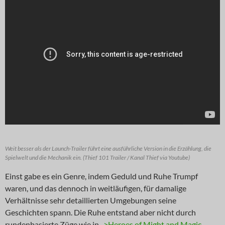
Weit besser als der Launch-Trailer führt eine ausführliche Version in die Erzählung, die
Spielwelt und die Mechanik ein. (Thief 101 Trailer / Kanal Thief via Youtube)
Einst gabe es ein Genre, indem Geduld und Ruhe Trumpf
waren, und das dennoch in weitläufigen, für damalige
Verhältnisse sehr detaillierten Umgebungen seine
Geschichten spann. Die Ruhe entstand aber nicht durch
rundenbasierte Züge wie in
->Heroes of Might and Magic
,