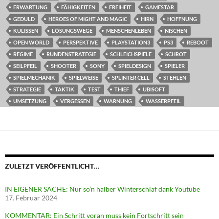
ERWARTUNG
FÄHIGKEITEN
FREIHEIT
GAMESTAR
GEDULD
HEROES OF MIGHT AND MAGIC
HIRN
HOFFNUNG
KULISSEN
LÖSUNGSWEGE
MENSCHENLEBEN
NISCHEN
OPEN WORLD
PERSPEKTIVE
PLAYSTATION3
PS3
REBOOT
REGIME
RUNDENSTRATEGIE
SCHLEICHSPIELE
SCHROT
SEILPFEIL
SHOOTER
SONY
SPIELDESIGN
SPIELER
SPIELMECHANIK
SPIELWEISE
SPLINTER CELL
STEHLEN
STRATEGIE
TAKTIK
TEST
THIEF
UBISOFT
UMSETZUNG
VERGESSEN
WARNUNG
WASSERPFEIL
ZULETZT VERÖFFENTLICHT…
IN EIGENER SACHE: Nur so’n halber Winterschlaf dank Youtube
17. Februar 2024
KOMMENTAR: Ein Schritt voran muss kein Fortschritt sein