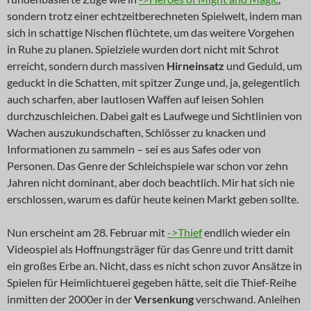
sondern trotz einer echtzeitberechneten Spielwelt, indem man
sich in schattige Nischen flüchtete, um das weitere Vorgehen
in Ruhe zu planen. Spielziele wurden dort nicht mit Schrot
erreicht, sondern durch massiven
Hirneinsatz
und Geduld, um
geduckt in die Schatten, mit spitzer Zunge und, ja, gelegentlich
auch scharfen, aber lautlosen Waffen auf leisen Sohlen
durchzuschleichen. Dabei galt es Laufwege und Sichtlinien von
Wachen auszukundschaften, Schlösser zu knacken und
Informationen zu sammeln – sei es aus Safes oder von
Personen. Das Genre der Schleichspiele war schon vor zehn
Jahren nicht dominant, aber doch beachtlich. Mir hat sich nie
erschlossen, warum es dafür heute keinen Markt geben sollte.
Nun erscheint am 28. Februar mit
->Thief
endlich wieder ein
Videospiel als Hoffnungsträger für das Genre und tritt damit
ein großes Erbe an. Nicht, dass es nicht schon zuvor Ansätze in
Spielen für Heimlichtuerei gegeben hätte, seit die Thief-Reihe
inmitten der 2000er in der
Versenkung
verschwand. Anleihen