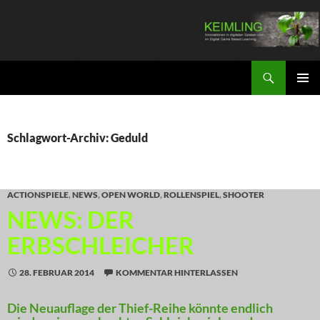
Zum
Inhalt
springen
Suchen
KEIMLING
PRIMÄR
MENÜ
Schlagwort-Archiv: Geduld
ACTIONSPIELE
,
NEWS
,
OPEN WORLD
,
ROLLENSPIEL
,
SHOOTER
NEWS: DER
ERBSCHLEICHER
28. FEBRUAR 2014
KOMMENTAR HINTERLASSEN
Die Neuauflage der Thief-Reihe könnte endlich