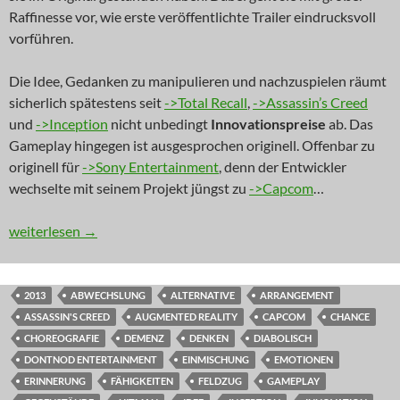
Raffinesse vor, wie erste veröffentlichte Trailer eindrucksvoll
vorführen.
Die Idee, Gedanken zu manipulieren und nachzuspielen räumt
sicherlich spätestens seit
->Total Recall
,
->Assassin’s Creed
und
->Inception
nicht unbedingt
Innovationspreise
ab. Das
Gameplay hingegen ist ausgesprochen originell. Offenbar zu
originell für
->Sony Entertainment
, denn der Entwickler
wechselte mit seinem Projekt jüngst zu
->Capcom
…
NEWS: Vergissmeinnicht
weiterlesen
→
2013
ABWECHSLUNG
ALTERNATIVE
ARRANGEMENT
ASSASSIN'S CREED
AUGMENTED REALITY
CAPCOM
CHANCE
CHOREOGRAFIE
DEMENZ
DENKEN
DIABOLISCH
DONTNOD ENTERTAINMENT
EINMISCHUNG
EMOTIONEN
ERINNERUNG
FÄHIGKEITEN
FELDZUG
GAMEPLAY