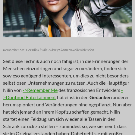
Remember Me: Der Blick in die Zukunft kann zuweilen blenden
Seit diese Technik auch noch fähig ist, in die Erinnerungen der
Menschen einzudringen und sogar zu verändern, finden sich
sowieso genügend Interessenten, um dies zu nicht besonders
selbstlosen Unternehmungen zu nutzen. Auch die Hauptfigur
Nilin von
->Remember Me
des französischen Entwicklers
-
>Dontnod Entertainment
hat einst in den
Gedanken
anderer
herumspioniert und Veränderungen hineingepflanzt. Nun aber
hat sich jemand an ihrem Kopf zu schaffen gemacht. Nilin
startet einen Feldzug, um sich wieder alle Tassen in den
Schrank zurück zu stellen – zumindest so, wie sie meint, dass
sie im Original gestanden haben. Dabei geht sie mit großer