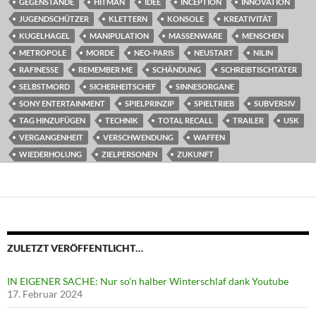
GEGENSTÄNDE
HITMAN
IDEE
INCEPTION
INNOVATION
JUGENDSCHÜTZER
KLETTERN
KONSOLE
KREATIVITÄT
KUGELHAGEL
MANIPULATION
MASSENWARE
MENSCHEN
METROPOLE
MORDE
NEO-PARIS
NEUSTART
NILIN
RAFINESSE
REMEMBER ME
SCHÄNDUNG
SCHREIBTISCHTÄTER
SELBSTMORD
SICHERHEITSCHEF
SINNESORGANE
SONY ENTERTAINMENT
SPIELPRINZIP
SPIELTRIEB
SUBVERSIV
TAG HINZUFÜGEN
TECHNIK
TOTAL RECALL
TRAILER
USK
VERGANGENHEIT
VERSCHWENDUNG
WAFFEN
WIEDERHOLUNG
ZIELPERSONEN
ZUKUNFT
ZULETZT VERÖFFENTLICHT…
IN EIGENER SACHE: Nur so’n halber Winterschlaf dank Youtube
17. Februar 2024