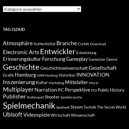
Suche
nach
Kategorien
TAG CLOUD
Atmosphäre
Branche
Authentizität
Crytek
Download
Entwickler
Electronic Arts
Entwicklung
Forschung
Gameplay
Erinnerungskultur
Genre
Gamestar
Geschichte
Gesellschaft
Geschichtswissenschaft
Hamburg
INNOVATION
Grafik
Historiker
HAW Hamburg
Inszenierung
Mittelalter
Kultur
Marketing
Moral
Multiplayer
Narration
PC
Perspektive
Public History
PS3
Publisher
Shooter
Rollenspiel
Spielebranche
Spielmechanik
Steam
Spielwelt
Technik
The Secret World
Ubisoft
Videospiele
Wissenschaft
Wirtschaft