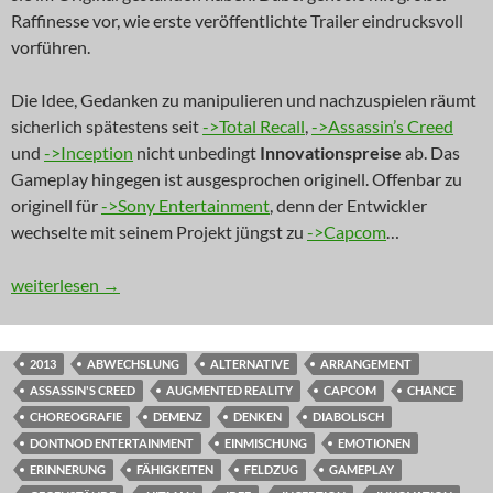
Raffinesse vor, wie erste veröffentlichte Trailer eindrucksvoll
vorführen.
Die Idee, Gedanken zu manipulieren und nachzuspielen räumt
sicherlich spätestens seit
->Total Recall
,
->Assassin’s Creed
und
->Inception
nicht unbedingt
Innovationspreise
ab. Das
Gameplay hingegen ist ausgesprochen originell. Offenbar zu
originell für
->Sony Entertainment
, denn der Entwickler
wechselte mit seinem Projekt jüngst zu
->Capcom
…
NEWS: Vergissmeinnicht
weiterlesen
→
2013
ABWECHSLUNG
ALTERNATIVE
ARRANGEMENT
ASSASSIN'S CREED
AUGMENTED REALITY
CAPCOM
CHANCE
CHOREOGRAFIE
DEMENZ
DENKEN
DIABOLISCH
DONTNOD ENTERTAINMENT
EINMISCHUNG
EMOTIONEN
ERINNERUNG
FÄHIGKEITEN
FELDZUG
GAMEPLAY