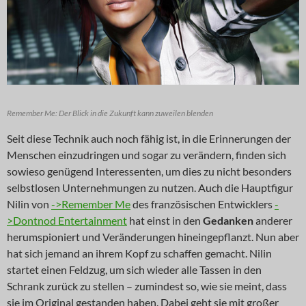
Remember Me: Der Blick in die Zukunft kann zuweilen blenden
Seit diese Technik auch noch fähig ist, in die Erinnerungen der
Menschen einzudringen und sogar zu verändern, finden sich
sowieso genügend Interessenten, um dies zu nicht besonders
selbstlosen Unternehmungen zu nutzen. Auch die Hauptfigur
Nilin von
->Remember Me
des französischen Entwicklers
-
>Dontnod Entertainment
hat einst in den
Gedanken
anderer
herumspioniert und Veränderungen hineingepflanzt. Nun aber
hat sich jemand an ihrem Kopf zu schaffen gemacht. Nilin
startet einen Feldzug, um sich wieder alle Tassen in den
Schrank zurück zu stellen – zumindest so, wie sie meint, dass
sie im Original gestanden haben. Dabei geht sie mit großer