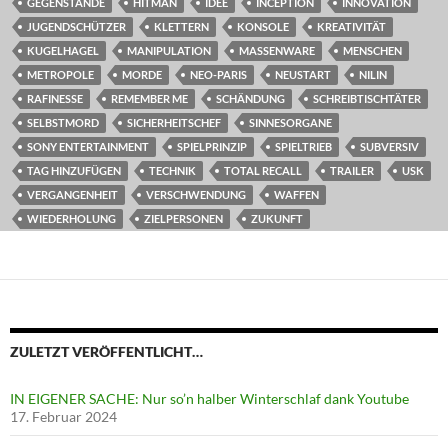
GEGENSTÄNDE
HITMAN
IDEE
INCEPTION
INNOVATION
JUGENDSCHÜTZER
KLETTERN
KONSOLE
KREATIVITÄT
KUGELHAGEL
MANIPULATION
MASSENWARE
MENSCHEN
METROPOLE
MORDE
NEO-PARIS
NEUSTART
NILIN
RAFINESSE
REMEMBER ME
SCHÄNDUNG
SCHREIBTISCHTÄTER
SELBSTMORD
SICHERHEITSCHEF
SINNESORGANE
SONY ENTERTAINMENT
SPIELPRINZIP
SPIELTRIEB
SUBVERSIV
TAG HINZUFÜGEN
TECHNIK
TOTAL RECALL
TRAILER
USK
VERGANGENHEIT
VERSCHWENDUNG
WAFFEN
WIEDERHOLUNG
ZIELPERSONEN
ZUKUNFT
ZULETZT VERÖFFENTLICHT…
IN EIGENER SACHE: Nur so’n halber Winterschlaf dank Youtube
17. Februar 2024