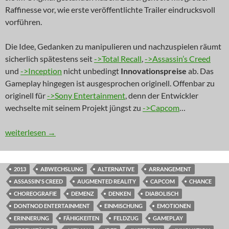
Raffinesse vor, wie erste veröffentlichte Trailer eindrucksvoll
vorführen.
Die Idee, Gedanken zu manipulieren und nachzuspielen räumt
sicherlich spätestens seit
->Total Recall
,
->Assassin’s Creed
und
->Inception
nicht unbedingt
Innovationspreise
ab. Das
Gameplay hingegen ist ausgesprochen originell. Offenbar zu
originell für
->Sony Entertainment
, denn der Entwickler
wechselte mit seinem Projekt jüngst zu
->Capcom
…
NEWS: Vergissmeinnicht
weiterlesen
→
2013
ABWECHSLUNG
ALTERNATIVE
ARRANGEMENT
ASSASSIN'S CREED
AUGMENTED REALITY
CAPCOM
CHANCE
CHOREOGRAFIE
DEMENZ
DENKEN
DIABOLISCH
DONTNOD ENTERTAINMENT
EINMISCHUNG
EMOTIONEN
ERINNERUNG
FÄHIGKEITEN
FELDZUG
GAMEPLAY