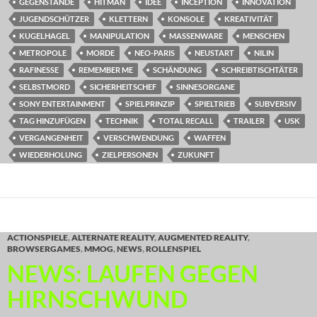
GEGENSTÄNDE
HITMAN
IDEE
INCEPTION
INNOVATION
JUGENDSCHÜTZER
KLETTERN
KONSOLE
KREATIVITÄT
KUGELHAGEL
MANIPULATION
MASSENWARE
MENSCHEN
METROPOLE
MORDE
NEO-PARIS
NEUSTART
NILIN
RAFINESSE
REMEMBER ME
SCHÄNDUNG
SCHREIBTISCHTÄTER
SELBSTMORD
SICHERHEITSCHEF
SINNESORGANE
SONY ENTERTAINMENT
SPIELPRINZIP
SPIELTRIEB
SUBVERSIV
TAG HINZUFÜGEN
TECHNIK
TOTAL RECALL
TRAILER
USK
VERGANGENHEIT
VERSCHWENDUNG
WAFFEN
WIEDERHOLUNG
ZIELPERSONEN
ZUKUNFT
ACTIONSPIELE
,
ALTERNATE REALITY
,
AUGMENTED REALITY
,
BROWSERGAMES
,
MMOG
,
NEWS
,
ROLLENSPIEL
NEWS: LAUFEN GEGEN
HIRNSCHWUND