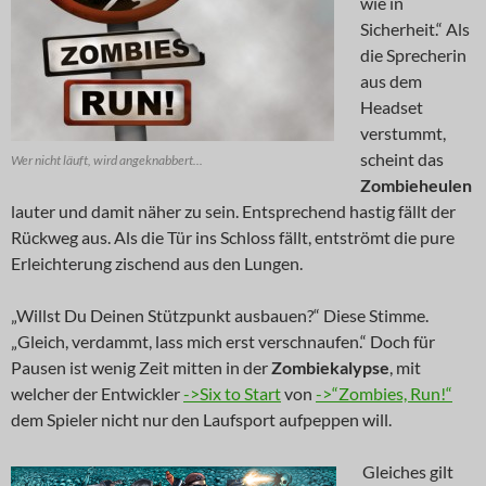
wie in
Sicherheit.“ Als
die Sprecherin
aus dem
Headset
verstummt,
scheint das
Wer nicht läuft, wird angeknabbert...
Zombieheulen
lauter und damit näher zu sein. Entsprechend hastig fällt der
Rückweg aus. Als die Tür ins Schloss fällt, entströmt die pure
Erleichterung zischend aus den Lungen.
„Willst Du Deinen Stützpunkt ausbauen?“ Diese Stimme.
„Gleich, verdammt, lass mich erst verschnaufen.“ Doch für
Pausen ist wenig Zeit mitten in der
Zombiekalypse
, mit
welcher der Entwickler
->Six to Start
von
->“Zombies, Run!“
dem Spieler nicht nur den Laufsport aufpeppen will.
Gleiches gilt