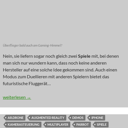
Überflieger bald auch am Gaming-Himmel?
Nein, sie liefern sogar noch gleich zwei
Spiele
mit, bei denen
man sich nur wundern kann, dass noch keine anderen
Hersteller auf eine solche Idee gekommen sind. Auch einen
Modus zum Duellieren mit anderen Spielern bietet das
futuristische Fluggerät…
INNOVATION: Call in the Chopper
weiterlesen
→
AR.DRONE
AUGMENTED REALITY
DEMOS
IPHONE
KAMERASTEUERUNG
MULTIPLAYER
PARROT
SPIELE