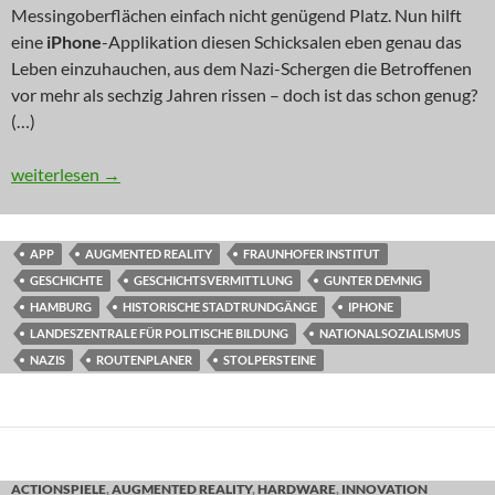
Messingoberflächen einfach nicht genügend Platz. Nun hilft
eine
iPhone
-Applikation diesen Schicksalen eben genau das
Leben einzuhauchen, aus dem Nazi-Schergen die Betroffenen
vor mehr als sechzig Jahren rissen – doch ist das schon genug?
(…)
DIGITAL GAME-BASED LEARNING: Stolpersteine
weiterlesen
→
APP
AUGMENTED REALITY
FRAUNHOFER INSTITUT
GESCHICHTE
GESCHICHTSVERMITTLUNG
GUNTER DEMNIG
HAMBURG
HISTORISCHE STADTRUNDGÄNGE
IPHONE
LANDESZENTRALE FÜR POLITISCHE BILDUNG
NATIONALSOZIALISMUS
NAZIS
ROUTENPLANER
STOLPERSTEINE
ACTIONSPIELE
,
AUGMENTED REALITY
,
HARDWARE
,
INNOVATION