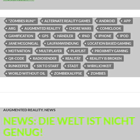
"ZOMBIES RUN!"
ALTERNATE REALITY GAMES
ANDROID
APP
ARG
AUGMENTED REALITY
CHORE WARS
COMICLOOK
GAMIFICATION
GPS
HÄNDLER
IPAD
IPHONE
IPOD
JANE MCGONIGAL
LAUFANWENDUNG
LOCATION BASED GAMING
MOTIVATION
MULTIPLAYER
PLAYLIST
PROXIMITY GAMING
QR-CODE
RADIOSENDER
REALITÄT
REALITY IS BROKEN
RUNKEEPER
SIX TO START
STADT
WIRKLICHKEIT
WORLD WITHOUT OIL
ZOMBIEKALYPSE
ZOMBIES
AUGMENTED REALITY
,
NEWS
NEWS: DIE WELT IST NICHT
GENUG!