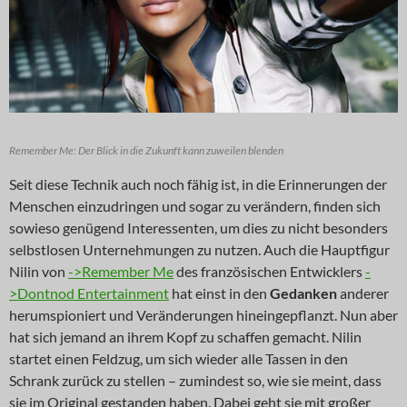
Remember Me: Der Blick in die Zukunft kann zuweilen blenden
Seit diese Technik auch noch fähig ist, in die Erinnerungen der
Menschen einzudringen und sogar zu verändern, finden sich
sowieso genügend Interessenten, um dies zu nicht besonders
selbstlosen Unternehmungen zu nutzen. Auch die Hauptfigur
Nilin von
->Remember Me
des französischen Entwicklers
-
>Dontnod Entertainment
hat einst in den
Gedanken
anderer
herumspioniert und Veränderungen hineingepflanzt. Nun aber
hat sich jemand an ihrem Kopf zu schaffen gemacht. Nilin
startet einen Feldzug, um sich wieder alle Tassen in den
Schrank zurück zu stellen – zumindest so, wie sie meint, dass
sie im Original gestanden haben. Dabei geht sie mit großer