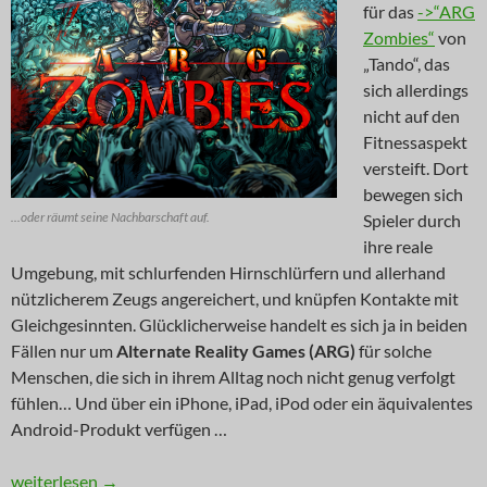
für das
->“ARG
Zombies“
von
„Tando“, das
sich allerdings
nicht auf den
Fitnessaspekt
versteift. Dort
bewegen sich
...oder räumt seine Nachbarschaft auf.
Spieler durch
ihre reale
Umgebung, mit schlurfenden Hirnschlürfern und allerhand
nützlicherem Zeugs angereichert, und knüpfen Kontakte mit
Gleichgesinnten. Glücklicherweise handelt es sich ja in beiden
Fällen nur um
Alternate Reality Games (ARG)
für solche
Menschen, die sich in ihrem Alltag noch nicht genug verfolgt
fühlen… Und über ein iPhone, iPad, iPod oder ein äquivalentes
Android-Produkt verfügen …
NEWS: Laufen gegen Hirnschwund
weiterlesen
→