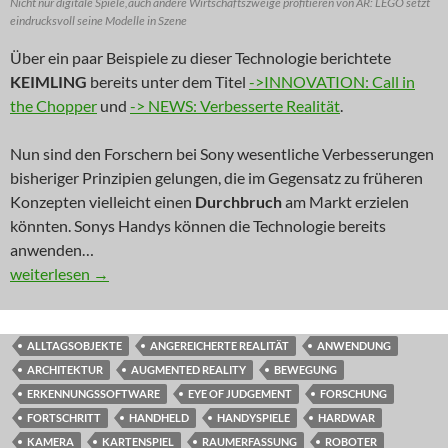
Nicht nur digitale Spiele,auch andere Wirtschaftszweige profitieren von AR: LEGO setzt
eindrucksvoll seine Modelle in Szene
Über ein paar Beispiele zu dieser Technologie berichtete
KEIMLING
bereits unter dem Titel
->INNOVATION: Call in
the Chopper
und
-> NEWS: Verbesserte Realität
.
Nun sind den Forschern bei Sony wesentliche Verbesserungen
bisheriger Prinzipien gelungen, die im Gegensatz zu früheren
Konzepten vielleicht einen
Durchbruch
am Markt erzielen
könnten. Sonys Handys können die Technologie bereits
anwenden…
NEWS: Die Welt ist nicht genug!
weiterlesen
→
ALLTAGSOBJEKTE
ANGEREICHERTE REALITÄT
ANWENDUNG
ARCHITEKTUR
AUGMENTED REALITY
BEWEGUNG
ERKENNUNGSSOFTWARE
EYE OF JUDGEMENT
FORSCHUNG
FORTSCHRITT
HANDHELD
HANDYSPIELE
HARDWAR
KAMERA
KARTENSPIEL
RAUMERFASSUNG
ROBOTER