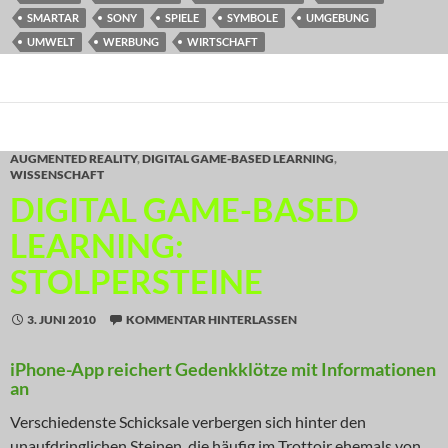
SMARTAR
SONY
SPIELE
SYMBOLE
UMGEBUNG
UMWELT
WERBUNG
WIRTSCHAFT
AUGMENTED REALITY
,
DIGITAL GAME-BASED LEARNING
,
WISSENSCHAFT
DIGITAL GAME-BASED
LEARNING:
STOLPERSTEINE
3. JUNI 2010
KOMMENTAR HINTERLASSEN
iPhone-App reichert Gedenkklötze mit Informationen
an
Verschiedenste Schicksale verbergen sich hinter den
unaufdringlichen Steinen, die häufig im Trottoir ehemals von