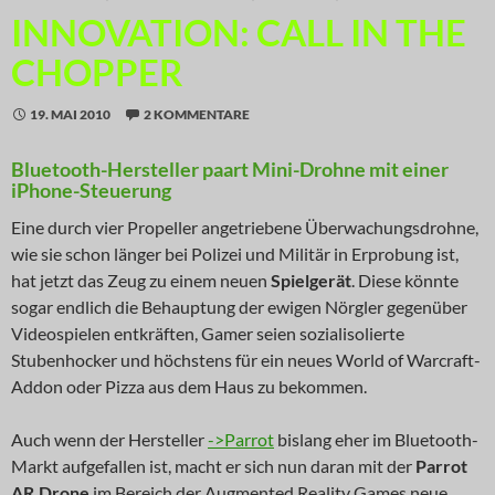
INNOVATION: CALL IN THE
CHOPPER
19. MAI 2010
2 KOMMENTARE
Bluetooth-Hersteller paart Mini-Drohne mit einer
iPhone-Steuerung
Eine durch vier Propeller angetriebene Überwachungsdrohne,
wie sie schon länger bei Polizei und Militär in Erprobung ist,
hat jetzt das Zeug zu einem neuen
Spielgerät
. Diese könnte
sogar endlich die Behauptung der ewigen Nörgler gegenüber
Videospielen entkräften, Gamer seien sozialisolierte
Stubenhocker und höchstens für ein neues World of Warcraft-
Addon oder Pizza aus dem Haus zu bekommen.
Auch wenn der Hersteller
->Parrot
bislang eher im Bluetooth-
Markt aufgefallen ist, macht er sich nun daran mit der
Parrot
AR.Drone
im Bereich der Augmented Reality Games neue