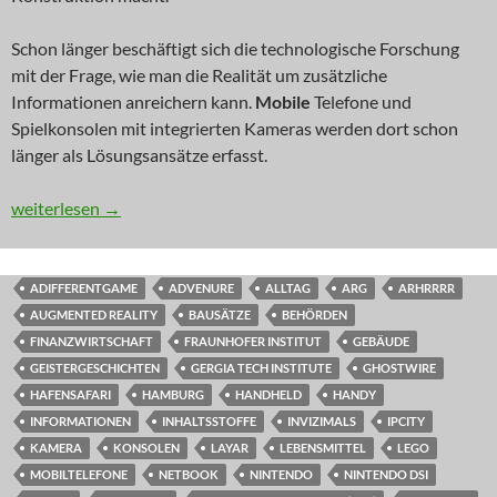
Schon länger beschäftigt sich die technologische Forschung
mit der Frage, wie man die Realität um zusätzliche
Informationen anreichern kann.
Mobile
Telefone und
Spielkonsolen mit integrierten Kameras werden dort schon
länger als Lösungsansätze erfasst.
NEWS: Verbesserte Realität
weiterlesen
→
ADIFFERENTGAME
ADVENURE
ALLTAG
ARG
ARHRRRR
AUGMENTED REALITY
BAUSÄTZE
BEHÖRDEN
FINANZWIRTSCHAFT
FRAUNHOFER INSTITUT
GEBÄUDE
GEISTERGESCHICHTEN
GERGIA TECH INSTITUTE
GHOSTWIRE
HAFENSAFARI
HAMBURG
HANDHELD
HANDY
INFORMATIONEN
INHALTSSTOFFE
INVIZIMALS
IPCITY
KAMERA
KONSOLEN
LAYAR
LEBENSMITTEL
LEGO
MOBILTELEFONE
NETBOOK
NINTENDO
NINTENDO DSI