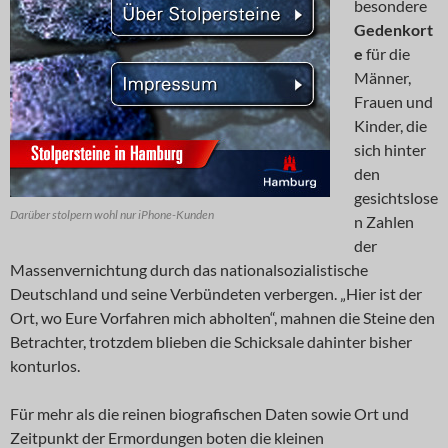
besondere
Gedenkort
e
für die
Männer,
Frauen und
Kinder, die
sich hinter
den
gesichtslose
Darüber stolpern wohl nur iPhone-Kunden
n Zahlen
der
Massenvernichtung durch das nationalsozialistische
Deutschland und seine Verbündeten verbergen. „Hier ist der
Ort, wo Eure Vorfahren mich abholten“, mahnen die Steine den
Betrachter, trotzdem blieben die Schicksale dahinter bisher
konturlos.
Für mehr als die reinen biografischen Daten sowie Ort und
Zeitpunkt der Ermordungen boten die kleinen