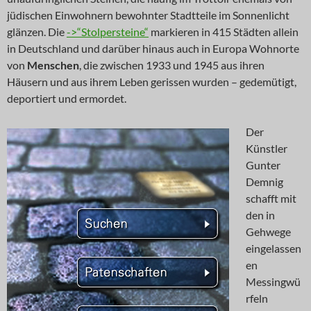
jüdischen Einwohnern bewohnter Stadtteile im Sonnenlicht
glänzen. Die
->“Stolpersteine“
markieren in 415 Städten allein
in Deutschland und darüber hinaus auch in Europa Wohnorte
von
Menschen
, die zwischen 1933 und 1945 aus ihren
Häusern und aus ihrem Leben gerissen wurden – gedemütigt,
deportiert und ermordet.
Der
Künstler
Gunter
Demnig
schafft mit
den in
Gehwege
eingelassen
en
Messingwü
rfeln