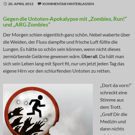
20. APRIL 2012
KOMMENTAR HINTERLASSEN
Gegen die Untoten-Apokalypse mit „Zombies, Run!“
und „ARG Zombies“
Der Morgen schien eigentlich ganz schön. Nebel waberte über
die Weiden, der Fluss dampfte und frische Luft füllte die
Lungen. Es hätte so schön sein können, wenn nicht dieses
zermürbende Gelärme gewesen wäre.
Überall
. Da hält man
sich sein Leben lang mit Sport fit, nur um jetzt jeden Tag das
eigene Hirn vor den schlurfenden Untoten zu retten.
„Dort da vorn!“
schreckt eine
Stimme aus
dem Trott.
„Greif Dir die
Medizin und
dann nichts