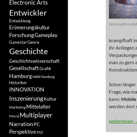
Electronic Arts
Entwickler
Entwicklung
Geister gibt es doc
Erinnerungskultur
Forschung
Gameplay
krampfhaft i
Genre
Gamestar
ihr Anliegen 
Geschichte
Verpackungen
Geschichtswissenschaft
man zu gern a
Gesellschaft
Grafik
Konstruktion
Hamburg
HAW Hamburg
Historiker
Schon länger 
INNOVATION
Frage, wie ma
Inszenierung
Kultur
kann.
Mobile
Mittelalter
werden dort s
Marketing
Multiplayer
Moral
NEWS: Verbes
weiterlesen
Narration
PC
Perspektive
PS3