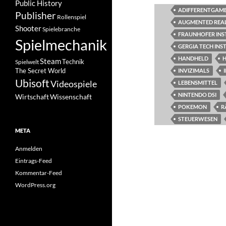
Public History
ADIFFERENTGAM
Publisher
Rollenspiel
AUGMENTED REAL
Shooter
Spielebranche
FRAUNHOFER INS
Spielmechanik
GERGIA TECH INS
HANDHELD
Steam
Spielwelt
Technik
The Secret World
INVIZIMALS
Ubisoft
Videospiele
LEBENSMITTEL
NINTENDO DSI
Wissenschaft
Wirtschaft
POKEMON
R
STEUERWESEN
META
Anmelden
Eintrags-Feed
Kommentar-Feed
WordPress.org