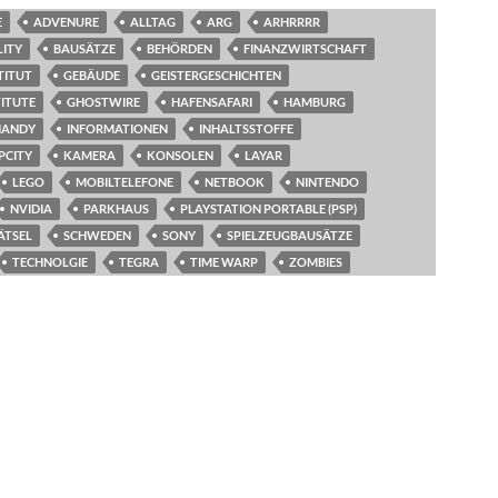
E
ADVENURE
ALLTAG
ARG
ARHRRRR
ITY
BAUSÄTZE
BEHÖRDEN
FINANZWIRTSCHAFT
TITUT
GEBÄUDE
GEISTERGESCHICHTEN
TITUTE
GHOSTWIRE
HAFENSAFARI
HAMBURG
HANDY
INFORMATIONEN
INHALTSSTOFFE
IPCITY
KAMERA
KONSOLEN
LAYAR
LEGO
MOBILTELEFONE
NETBOOK
NINTENDO
NVIDIA
PARKHAUS
PLAYSTATION PORTABLE (PSP)
ÄTSEL
SCHWEDEN
SONY
SPIELZEUGBAUSÄTZE
TECHNOLGIE
TEGRA
TIME WARP
ZOMBIES