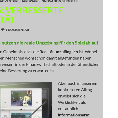
ADVENTURE
,
HARDWARE
,
INNOVATION
,
SHOOTER
: VERBESSERTE
ITÄT
1 KOMMENTAR
e nutzen die reale Umgebung für den Spielablauf
in Geheimnis, dass die Realität
unzulänglich
ist. Wobei
sten Menschen wohl schon damit abgefunden haben,
rwesen, in der Finanzwirtschaft oder in der öffentlichen
ine Besserung zu erwarten ist.
Aber auch in unserem
konkreteren Alltag
erweist sich die
Wirklichkeit als
erstaunlich
informationsarm
: