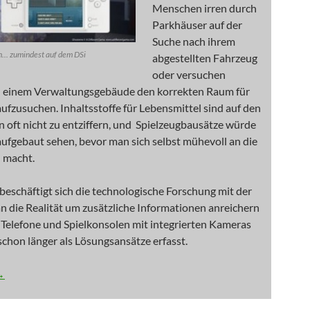
Menschen irren durch
Parkhäuser auf der
Suche nach ihrem
h... zumindest auf dem DSi
abgestellten Fahrzeug
oder versuchen
n einem Verwaltungsgebäude den korrekten Raum für
aufzusuchen. Inhaltsstoffe für Lebensmittel sind auf den
 oft nicht zu entziffern, und Spielzeugbausätze würde
ufgebaut sehen, bevor man sich selbst mühevoll an die
 macht.
beschäftigt sich die technologische Forschung mit der
n die Realität um zusätzliche Informationen anreichern
Telefone und Spielkonsolen mit integrierten Kameras
chon länger als Lösungsansätze erfasst.
serte Realität
→