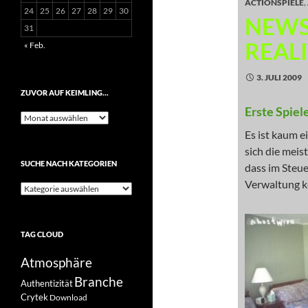
ACTIONSPIELE
,
24
25
26
27
28
29
30
NEWS
31
REAL
« Feb.
3. JULI 2009
ZUVOR AUF KEIMLING…
Erste Spiel
Zuvor
auf
Es ist kaum e
Keimling…
sich die mei
SUCHE NACH KATEGORIEN
dass im Steue
Verwaltung ke
Suche
nach
Kategorien
TAG CLOUD
Atmosphäre
Branche
Authentizität
Crytek
Download