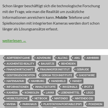
Schon länger beschäftigt sich die technologische Forschung
mit der Frage, wie man die Realität um zusätzliche
Informationen anreichern kann.
Mobile
Telefone und
Spielkonsolen mit integrierten Kameras werden dort schon
länger als Lösungsansätze erfasst.
NEWS: Verbesserte Realität
weiterlesen
→
ADIFFERENTGAME
ADVENURE
ALLTAG
ARG
ARHRRRR
AUGMENTED REALITY
BAUSÄTZE
BEHÖRDEN
FINANZWIRTSCHAFT
FRAUNHOFER INSTITUT
GEBÄUDE
GEISTERGESCHICHTEN
GERGIA TECH INSTITUTE
GHOSTWIRE
HAFENSAFARI
HAMBURG
HANDHELD
HANDY
INFORMATIONEN
INHALTSSTOFFE
INVIZIMALS
IPCITY
KAMERA
KONSOLEN
LAYAR
LEBENSMITTEL
LEGO
MOBILTELEFONE
NETBOOK
NINTENDO
NINTENDO DSI
NVIDIA
PARKHAUS
PLAYSTATION PORTABLE (PSP)
POKEMON