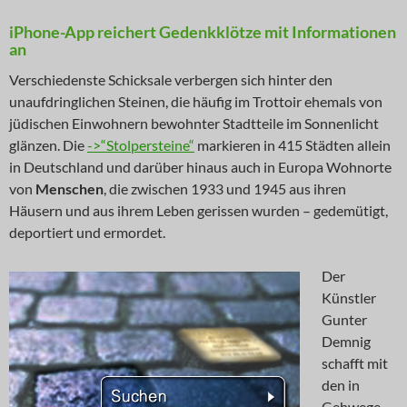
iPhone-App reichert Gedenkklötze mit Informationen
an
Verschiedenste Schicksale verbergen sich hinter den
unaufdringlichen Steinen, die häufig im Trottoir ehemals von
jüdischen Einwohnern bewohnter Stadtteile im Sonnenlicht
glänzen. Die
->“Stolpersteine“
markieren in 415 Städten allein
in Deutschland und darüber hinaus auch in Europa Wohnorte
von
Menschen
, die zwischen 1933 und 1945 aus ihren
Häusern und aus ihrem Leben gerissen wurden – gedemütigt,
deportiert und ermordet.
Der
Künstler
Gunter
Demnig
schafft mit
den in
Gehwege