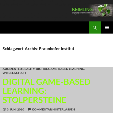
Zum
Inhalt
springen
Suchen
KEIMLING
PRIMÄR
MENÜ
Schlagwort-Archiv: Fraunhofer Institut
AUGMENTED REALITY
,
DIGITAL GAME-BASED LEARNING
,
WISSENSCHAFT
DIGITAL GAME-BASED
LEARNING:
STOLPERSTEINE
3. JUNI 2010
KOMMENTAR HINTERLASSEN