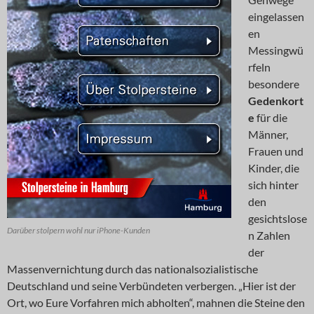
eingelassen
en
Messingwü
rfeln
besondere
Gedenkort
e
für die
Männer,
Frauen und
Kinder, die
sich hinter
den
gesichtslose
Darüber stolpern wohl nur iPhone-Kunden
n Zahlen
der
Massenvernichtung durch das nationalsozialistische
Deutschland und seine Verbündeten verbergen. „Hier ist der
Ort, wo Eure Vorfahren mich abholten“, mahnen die Steine den