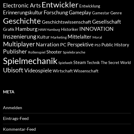
Entwickler
Electronic Arts
Entwicklung
Forschung
Gameplay
Erinnerungskultur
Genre
Gamestar
Geschichte
Gesellschaft
Geschichtswissenschaft
Hamburg
INNOVATION
Grafik
Historiker
HAW Hamburg
Inszenierung
Mittelalter
Kultur
Marketing
Moral
Multiplayer
Narration
PC
Perspektive
Public History
PS3
Publisher
Shooter
Rollenspiel
Spielebranche
Spielmechanik
Steam
Spielwelt
Technik
The Secret World
Ubisoft
Videospiele
Wissenschaft
Wirtschaft
META
Anmelden
Eintrags-Feed
Kommentar-Feed