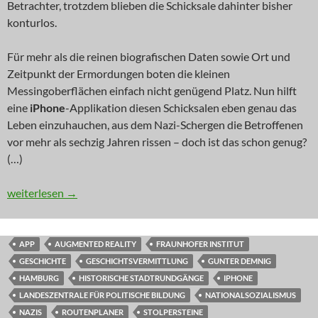
Betrachter, trotzdem blieben die Schicksale dahinter bisher
konturlos.
Für mehr als die reinen biografischen Daten sowie Ort und
Zeitpunkt der Ermordungen boten die kleinen
Messingoberflächen einfach nicht genügend Platz. Nun hilft
eine
iPhone
-Applikation diesen Schicksalen eben genau das
Leben einzuhauchen, aus dem Nazi-Schergen die Betroffenen
vor mehr als sechzig Jahren rissen – doch ist das schon genug?
(…)
DIGITAL GAME-BASED LEARNING: Stolpersteine
weiterlesen
→
APP
AUGMENTED REALITY
FRAUNHOFER INSTITUT
GESCHICHTE
GESCHICHTSVERMITTLUNG
GUNTER DEMNIG
HAMBURG
HISTORISCHE STADTRUNDGÄNGE
IPHONE
LANDESZENTRALE FÜR POLITISCHE BILDUNG
NATIONALSOZIALISMUS
NAZIS
ROUTENPLANER
STOLPERSTEINE