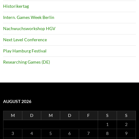
Historikertag
Intern. Games Week Berlin
Nachwuchsworkshop HGV
Next Level Conference
Play Hamburg Festival
Researching Games (DE)
AUGUST 2026
M
D
M
D
F
S
S
1
2
3
4
5
6
7
8
9