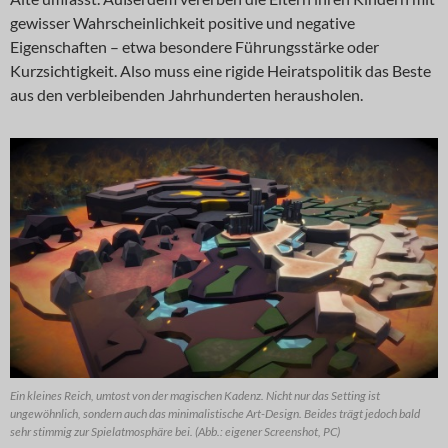
gewisser Wahrscheinlichkeit positive und negative
Eigenschaften – etwa besondere Führungsstärke oder
Kurzsichtigkeit. Also muss eine rigide Heiratspolitik das Beste
aus den verbleibenden Jahrhunderten herausholen.
Ein kleines Reich, umtost von der magischen Kadenz. Nicht nur das Setting ist
ungewöhnlich, sondern auch das minimalistische Art-Design. Beides trägt jedoch bald
sehr stimmig zur Spielatmosphäre bei. (Abb.: eigener Screenshot, PC)