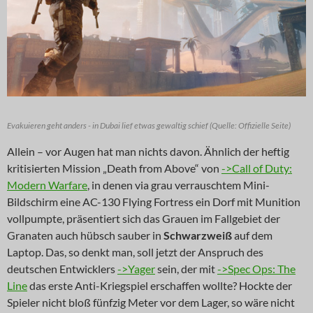
Evakuieren geht anders - in Dubai lief etwas gewaltig schief (Quelle: Offizielle Seite)
Allein – vor Augen hat man nichts davon. Ähnlich der heftig
kritisierten Mission „Death from Above“ von
->Call of Duty:
Modern Warfare
, in denen via grau verrauschtem Mini-
Bildschirm eine AC-130 Flying Fortress ein Dorf mit Munition
vollpumpte, präsentiert sich das Grauen im Fallgebiet der
Granaten auch hübsch sauber in
Schwarzweiß
auf dem
Laptop. Das, so denkt man, soll jetzt der Anspruch des
deutschen Entwicklers
->Yager
sein, der mit
->Spec Ops: The
Line
das erste Anti-Kriegspiel erschaffen wollte? Hockte der
Spieler nicht bloß fünfzig Meter vor dem Lager, so wäre nicht