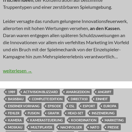
Truppentypen und einer zerstörbaren Spielumgebung.
Leider versagte das rundum gelungene Innovationsfeuerwerk,
allerorten mit hohen Wertungen versehen,
an den Kassen
.
Daran waren entgegen allen späteren Schuldzuweisungen an
die Innovationen vor allem ein verfehltes Marketing im Vorfeld
und ein Bruch mit der Spielmechanik von der Einzelspieler-
Kampagne hin zum Mehrspielererlebnis verantwortlich…
INNOVATION: Werner, die Russen kommen…
weiterlesen
→
1989
ACTIVISION BLIZZARD
AMARGEDDON
ANGRIFF
BASISBAU
COMPLETE EDITION
DIRECTX10
EINHEIT
EISERNER VORHANG
EPISODE
ESL
ESPORT
EUROPA
FEHLER
FUSION
GRAFIK
HEAD-SET
INSZENIERUNG
KAMERA
KAMERASTEUERUNG
KOORDINATION
MARKETING
MOSKAU
MULTIPLAYER
NACHFOLGER
NATO
PRESSE