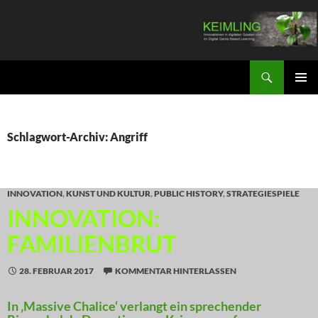
Zum
Inhalt
springen
Suchen
KEIMLING
PRIMÄR
MENÜ
Schlagwort-Archiv: Angriff
INNOVATION
,
KUNST UND KULTUR
,
PUBLIC HISTORY
,
STRATEGIESPIELE
INNOVATION:
FAMILIENBRUT
28. FEBRUAR 2017
KOMMENTAR HINTERLASSEN
In ‚Massive Chalice‘ verlangt ein sprechender