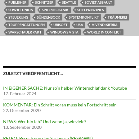
PUBLISHER
SCHNITZER
SEATTLE
SOVIET ASSAULT
SOWJETUNION
SPIELMECHANIK
SPIELPRINZIPIEN
STEUERUNG
SÜNDENBOCK
SYSTEMKONFLIKT
TRÄUMEREI
TRUPPENGATTUNGEN
UBISOFT
USA
VIVENDI SIERRA
WARSCHAUER PAKT
WINDOWS VISTA
WORLD IN CONFLICT
ZULETZT VERÖFFENTLICHT…
IN EIGENER SACHE: Nur so’n halber Winterschlaf dank Youtube
17. Februar 2024
KOMMENTAR: Ein Schritt voran muss kein Fortschritt sein
22. Dezember 2020
NEWS: Wer bin ich? Und wenn ja, wieviele?
13. September 2020
RETRO: Besuch von den Sarianern (RESPAWN)