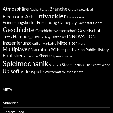
Atmosphäre
Branche
Authentizität
Crytek
Download
Entwickler
Electronic Arts
Entwicklung
Forschung
Gameplay
Erinnerungskultur
Genre
Gamestar
Geschichte
Gesellschaft
Geschichtswissenschaft
Hamburg
INNOVATION
Grafik
Historiker
HAW Hamburg
Inszenierung
Mittelalter
Kultur
Marketing
Moral
Multiplayer
Narration
PC
Perspektive
Public History
PS3
Publisher
Shooter
Rollenspiel
Spielebranche
Spielmechanik
Steam
Spielwelt
Technik
The Secret World
Ubisoft
Videospiele
Wissenschaft
Wirtschaft
META
Anmelden
Eintrags-Feed