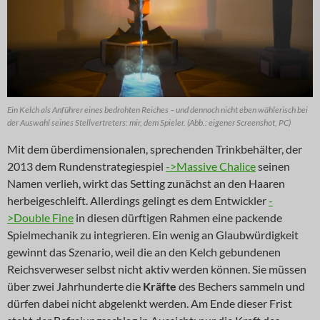
Ein Kelch als Anführer eines bedrohten Reiches – und dennoch nicht eben wählerisch bei
der Auswahl seines Stellvertreters: mir, dem Spieler. (Abb.: eigener Screenshot, PC)
Mit dem überdimensionalen, sprechenden Trinkbehälter, der
2013 dem Rundenstrategiespiel
->Massive Chalice
seinen
Namen verlieh, wirkt das Setting zunächst an den Haaren
herbeigeschleift. Allerdings gelingt es dem Entwickler
-
>Double Fine
in diesen dürftigen Rahmen eine packende
Spielmechanik zu integrieren. Ein wenig an Glaubwürdigkeit
gewinnt das Szenario, weil die an den Kelch gebundenen
Reichsverweser selbst nicht aktiv werden können. Sie müssen
über zwei Jahrhunderte die
Kräfte
des Bechers sammeln und
dürfen dabei nicht abgelenkt werden. Am Ende dieser Frist