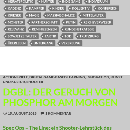
HEIRATSPOLITIK
HUNTER
INDIE GAME
INDIVIDUUM
KADENZ
KÄMPFER
KINDER
KOLLEKTIV
KÖNIGREICH
KRIEGER
MAGIE
MASSIVE CHALICE
MITTELALTER
MONSTER
PARTNERSCHAFT
PUTIN
REICHSVERWESER
RELEVANZ
REMINISZENZEN
RUNDENSTRATEGIE
SOWJETZEITALTER
TAKTIK
TOD
TRUTZBURG
ÜBERLEBEN
UNTERGANG
VERERBUNG
ACTIONSPIELE
,
DIGITAL GAME-BASED LEARNING
,
INNOVATION
,
KUNST
UND KULTUR
,
SHOOTER
DGBL: DER GERUCH VON
PHOSPHOR AM MORGEN
15. AUGUST 2013
1 KOMMENTAR
Spec Ops – The Line: ein Shooter-Lehrstück des