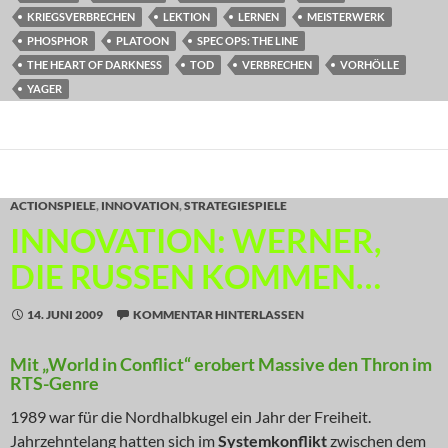
KRIEGSVERBRECHEN
LEKTION
LERNEN
MEISTERWERK
PHOSPHOR
PLATOON
SPEC OPS: THE LINE
THE HEART OF DARKNESS
TOD
VERBRECHEN
VORHÖLLE
YAGER
ACTIONSPIELE
,
INNOVATION
,
STRATEGIESPIELE
INNOVATION: WERNER,
DIE RUSSEN KOMMEN…
14. JUNI 2009
KOMMENTAR HINTERLASSEN
Mit „World in Conflict“ erobert Massive den Thron im
RTS-Genre
1989 war für die Nordhalbkugel ein Jahr der Freiheit.
Jahrzehntelang hatten sich im
Systemkonflikt
zwischen dem