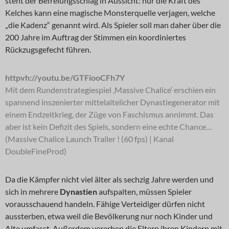
steht der Befreiungsschlag in Aussicht: nur die Kraft des
Kelches kann eine magische Monsterquelle verjagen, welche
„die Kadenz“ genannt wird. Als Spieler soll man daher über die
200 Jahre im Auftrag der Stimmen ein koordiniertes
Rückzugsgefecht führen.
httpvh://youtu.be/GTFiooCFh7Y
Mit dem Rundenstrategiespiel ‚Massive Chalice‘ erschien ein
spannend inszenierter mittelaltelicher Dynastiegenerator mit
einem Endzeitkrieg, der Züge von Faschismus annimmt. Das
aber ist kein Defizit des Spiels, sondern eine echte Chance…
(Massive Chalice Launch Trailer ! (60 fps) | Kanal
DoubleFineProd)
Da die Kämpfer nicht viel älter als sechzig Jahre werden und
sich in mehrere
Dynastien
aufspalten, müssen Spieler
vorausschauend handeln. Fähige Verteidiger dürfen nicht
aussterben, etwa weil die Bevölkerung nur noch Kinder und
Alte umfasst. Außerdem vererben die Eltern ihren Kindern mit