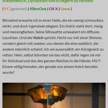
Riesenkelch, Dynastien von Kriegern zu formen
(
PC
(getestet)
|
XBoxOne
|
OS X
|
Linux
)
Blinzelnd erwache ich in einer Halle, die ein wenig schmucklos
wirkt, und doch irgendwie elegant. Ein Kelch steht dort, riesig
und messingfarben. Seine Silhouette umwabert ein diffuses
Leuchten. Und der
Kelch
spricht. Nicht nur mit einer Stimme,
sondern gleich mit zweien, von denen die eine weiblich, die
andere männlich scheint. Ich sei auserwählt, ein Königreich zu
retten. Nein, selbst könnten sie das nicht, dafür legen sie mir
ihr Schicksal und das des ganzen Reiches in die Hände. Mir?!
Einem völlig fremden, der gerade von einem Kelch berufen
wurde?