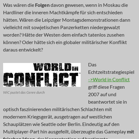
Was wären die
Folgen
davon gewesen, wenn in Moskau die
Hardliner die inneren Machtkämpfe für sich entschieden
hätten. Wären die Leipziger Montagsdemonstrationen dann
vielleicht mit sowjetischen Panzerketten niedergewalzt
worden? Hätte der Westen dem einfach tatenlos zusehen
können? Oder hätte sich ein globaler militärischer Konflikt
daraus entwickelt?
Das
Echtzeitstrategiespiel
->World in Conflict
griff diese Fragen
WiC pustet das Genre durch
2007 auf und
beantwortet sie in
optisch faszinierenden militärischen Schlachten mit
modernem Kriegsgerät, ausgetragen auf westlichen
Schauplätzen wie Seattle oder Berlin. Eindeutig auf den
Multiplayer-Part hin ausgefeilt, überzeugte das Gameplay
mit
frischen Ideen
, der Konzentration auf bestimmte