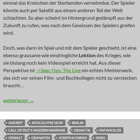
einmal das Kreischen der Sterbenden vernehmbar. Der Spieler
könnte auch per Satellit aus einem anderen Teil der Welt
schlachten. So aber scheint im Hintergrund gedämpft aus der
Zukunft zu rufen, was nach dem Gewissen des Spielers greifen
wird.
Doch, was dann im Spiel und mit dem Spieler geschieht, ist eine
ebenso grausame wie eindringliche
Lektion
des Krieges, wie
sie bislang noch kein Videospiel erreicht hat. Aus dieser
Perspektive ist
->Spec Ops: The Line
ein echtes Meisterwerk,
das sich vor seinen Film- und Buchkollegen nicht zu verstecken
braucht…
DGBL: Der Geruch von Phosphor am Morgen
weiterlesen
→
ANGRIFF
APOCALYPSE NOW
BERLIN
CALL OF DUTY: MODERN WARFARE
DIDAKTIK
ENTWICKLER
GEWALT
GRANATEN
JOSEPH KONRAD
KRIEG