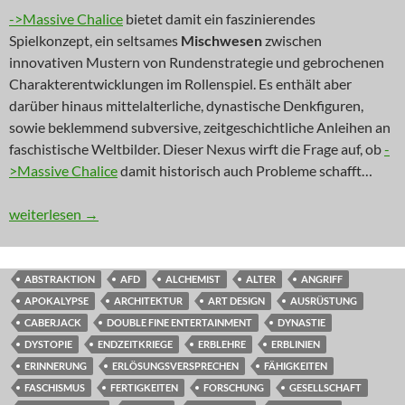
->Massive Chalice
bietet damit ein faszinierendes
Spielkonzept, ein seltsames
Mischwesen
zwischen
innovativen Mustern von Rundenstrategie und gebrochenen
Charakterentwicklungen im Rollenspiel. Es enthält aber
darüber hinaus mittelalterliche, dynastische Denkfiguren,
sowie beklemmend subversive, zeitgeschichtliche Anleihen an
faschistische Weltbilder. Dieser Nexus wirft die Frage auf, ob
-
>Massive Chalice
damit historisch auch Probleme schafft…
INNOVATION: Familienbrut
weiterlesen
→
ABSTRAKTION
AFD
ALCHEMIST
ALTER
ANGRIFF
APOKALYPSE
ARCHITEKTUR
ART DESIGN
AUSRÜSTUNG
CABERJACK
DOUBLE FINE ENTERTAINMENT
DYNASTIE
DYSTOPIE
ENDZEITKRIEGE
ERBLEHRE
ERBLINIEN
ERINNERUNG
ERLÖSUNGSVERSPRECHEN
FÄHIGKEITEN
FASCHISMUS
FERTIGKEITEN
FORSCHUNG
GESELLSCHAFT