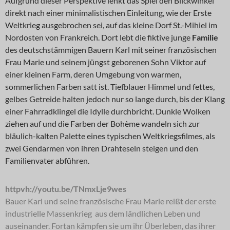
Aufgrund dieser Perspektive lenkt das Spiel den Blickwinkel
direkt nach einer minimalistischen Einleitung, wie der Erste
Weltkrieg ausgebrochen sei, auf das kleine Dorf St.-Mihiel im
Nordosten von Frankreich. Dort lebt die fiktive junge
Familie
des deutschstämmigen Bauern Karl mit seiner französischen
Frau Marie und seinem jüngst geborenen Sohn Viktor auf
einer kleinen Farm, deren Umgebung von warmen,
sommerlichen Farben satt ist. Tiefblauer Himmel und fettes,
gelbes Getreide halten jedoch nur so lange durch, bis der Klang
einer Fahrradklingel die Idylle durchbricht. Dunkle Wolken
ziehen auf und die Farben der Bohème wandeln sich zur
bläulich-kalten Palette eines typischen Weltkriegsfilmes, als
zwei Gendarmen von ihren Drahteseln steigen und den
Familienvater abführen.
httpvh://youtu.be/TNmxLje9wes
Bauer Karl und seine französische Frau Marie reißt der erste
industrielle Massenkrieg aus dem ländlichen Leben und
auseinander. Fortan kämpfen sie um ihr Überleben, das ihrer