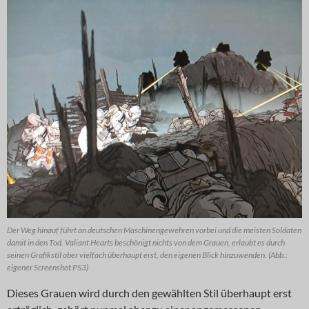
Der Weg hinauf führt an deutschen Maschinengewehren vorbei und die meisten Soldaten
damit in den Tod. Valiant Hearts beschönigt nichts von dem Grauen, erlaubt es durch
seinen Grafikstil aber vielfach überhaupt erst, den eigenen Blick hinzuwenden. (Abb.:
eigener Screenshot PS3)
Dieses Grauen wird durch den gewählten Stil überhaupt erst