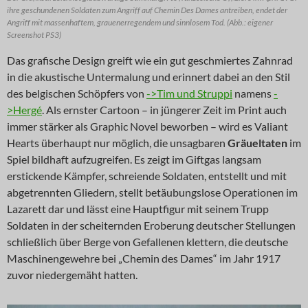
ihre geschundenen Soldaten zum Angriff auf Chemin Des Dames antreiben, endet der
Angriff mit massenhaftem, grauenerregendem und sinnlosem Tod. (Abb.: eigener
Screenshot PS3)
Das grafische Design greift wie ein gut geschmiertes Zahnrad
in die akustische Untermalung und erinnert dabei an den Stil
des belgischen Schöpfers von
->Tim und Struppi
namens
-
>Hergé
. Als ernster Cartoon – in jüngerer Zeit im Print auch
immer stärker als Graphic Novel beworben – wird es Valiant
Hearts überhaupt nur möglich, die unsagbaren
Gräueltaten
im
Spiel bildhaft aufzugreifen. Es zeigt im Giftgas langsam
erstickende Kämpfer, schreiende Soldaten, entstellt und mit
abgetrennten Gliedern, stellt betäubungslose Operationen im
Lazarett dar und lässt eine Hauptfigur mit seinem Trupp
Soldaten in der scheiternden Eroberung deutscher Stellungen
schließlich über Berge von Gefallenen klettern, die deutsche
Maschinengewehre bei „Chemin des Dames“ im Jahr 1917
zuvor niedergemäht hatten.