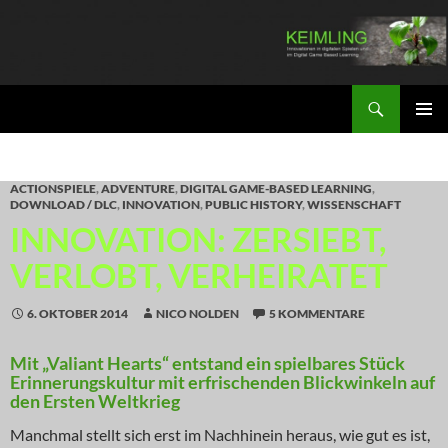
Zum
Inhalt
springen
Suchen
KEIMLING
PRIMÄR
MENÜ
ACTIONSPIELE
,
ADVENTURE
,
DIGITAL GAME-BASED LEARNING
,
DOWNLOAD / DLC
,
INNOVATION
,
PUBLIC HISTORY
,
WISSENSCHAFT
INNOVATION: ZERSIEBT,
VERLOBT, VERHEIRATET
6. OKTOBER 2014
NICO NOLDEN
5 KOMMENTARE
Mit „Valiant Hearts“ entstand ein spielbares Stück
Erinnerungskultur mit erfrischenden Blickwinkeln auf
den Ersten Weltkrieg
Manchmal stellt sich erst im Nachhinein heraus, wie gut es ist,