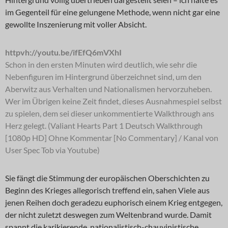
im Gegenteil für eine gelungene Methode, wenn nicht gar eine
gewollte Inszenierung mit voller Absicht.
httpvh://youtu.be/ifEfQ6mVXhI
Schon in den ersten Minuten wird deutlich, wie sehr die
Nebenfiguren im Hintergrund überzeichnet sind, um den
Aberwitz aus Verhalten und Nationalismen hervorzuheben.
Wer im Übrigen keine Zeit findet, dieses Ausnahmespiel selbst
zu spielen, dem sei dieser unkommentierte Walkthrough ans
Herz gelegt. (Valiant Hearts Part 1 Deutsch Walkthrough
[1080p HD] Ohne Kommentar [No Commentary] / Kanal von
User Spec Tob via Youtube)
Sie fängt die Stimmung der europäischen Oberschichten zu
Beginn des Krieges allegorisch treffend ein, sahen Viele aus
jenen Reihen doch geradezu euphorisch einem Krieg entgegen,
der nicht zuletzt deswegen zum Weltenbrand wurde. Damit
spannt die karikierende, nationalistisch-chauvinistische