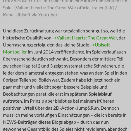
trotz des Auftrittes im Trailer nur in eine kurze Filmsequenz im
Spiel. (Valiant Hearts: The Great War official trailer [UK] /
Kanal Ubisoft via Youtube)
Und diese Zurückhaltung war tatsächlich sehr gut so, weil die
historische Qualität von
->Valiant Hearts: The Great War
, der
Überraschungserfolg, den das kleine Studio
->Ubisoft
Montpellier
im Juni 2014 veröffentlichte, im Spielverlauf auch
überraschend deutlich schwankt. Besonders der mittlere Teil
zwischen Kapitel 2 und 3 zeigt systematische Schwächen, die
leider dem diametral entgegen stehen, was an dem Spiel in den
übrigen Teilen so löblich war. Zudem habe ich jetzt noch ein
paar mehr und vielleicht sogar bessere Beispiele und
Beobachtungen parat, die erst im späteren
Spielablauf
auftraten. Im Prinzip aber bleibt es bei meinem früheren
positiven Urteil über das 2D-Action-Jump&Run. Dennoch
muss ich meine vorläufigen Einschätzungen – die ich bereits in
NEWS-Beiträgen dieses Blogs abgab – durch das nun
gewonnene Gesamtbild des Spieles nicht revidieren, aber doch