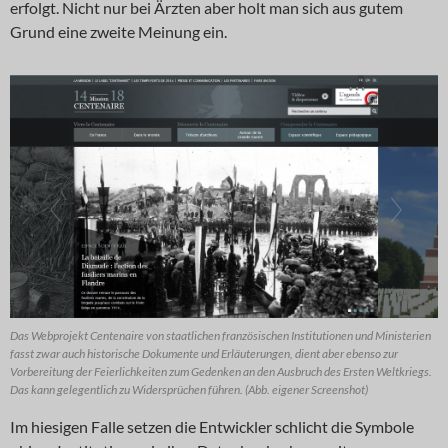
erfolgt. Nicht nur bei Ärzten aber holt man sich aus gutem
Grund eine zweite Meinung ein.
Das Webprojekt Centenaire von staatlichen französischen Institutionen und Ministerien
fasst zwar auch historische Dokumente und Erläuterungen, dient aber ebenso zur
Vorbereitung der Feierlichkeiten zum Gedenken an den Ausbruch des Ersten Weltkriegs.
Das kann gelegentlich zu Widersprüchen führen. (Abb. eigener Screenshot)
Im hiesigen Falle setzen die Entwickler schlicht die Symbole