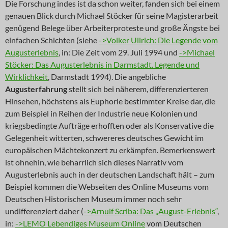
Die Forschung indes ist da schon weiter, fanden sich bei einem
genauen Blick durch Michael Stöcker für seine Magisterarbeit
genügend Belege über Arbeiterproteste und große Ängste bei
einfachen Schichten (siehe
->Volker Ullrich: Die Legende vom
Augusterlebnis
, in: Die Zeit vom 29. Juli 1994 und
->Michael
Stöcker: Das Augusterlebnis in Darmstadt. Legende und
Wirklichkeit
, Darmstadt 1994). Die angebliche
Augusterfahrung
stellt sich bei näherem, differenzierteren
Hinsehen, höchstens als Euphorie bestimmter Kreise dar, die
zum Beispiel in Reihen der Industrie neue Kolonien und
kriegsbedingte Aufträge erhofften oder als Konservative die
Gelegenheit witterten, schwereres deutsches Gewicht im
europäischen Mächtekonzert zu erkämpfen. Bemerkenswert
ist ohnehin, wie beharrlich sich dieses Narrativ vom
Augusterlebnis auch in der deutschen Landschaft hält – zum
Beispiel kommen die Webseiten des Online Museums vom
Deutschen Historischen Museum immer noch sehr
undifferenziert daher (
->Arnulf Scriba: Das „August-Erlebnis“
,
in:
->LEMO Lebendiges Museum Online
vom Deutschen