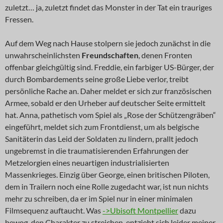
zuletzt… ja, zuletzt findet das Monster in der Tat ein trauriges
Fressen.
Auf dem Weg nach Hause stolpern sie jedoch zunächst in die
unwahrscheinlichsten
Freundschaften
, denen Fronten
offenbar gleichgültig sind. Freddie, ein farbiger US-Bürger, der
durch Bombardements seine große Liebe verlor, treibt
persönliche Rache an. Daher meldet er sich zur französischen
Armee, sobald er den Urheber auf deutscher Seite ermittelt
hat. Anna, pathetisch vom Spiel als „Rose der Schützengräben“
eingeführt, meldet sich zum Frontdienst, um als belgische
Sanitäterin das Leid der Soldaten zu lindern, prallt jedoch
ungebremst in die traumatisierenden Erfahrungen der
Metzelorgien eines neuartigen industrialisierten
Massenkrieges. Einzig über George, einen britischen Piloten,
dem in Trailern noch eine Rolle zugedacht war, ist nun nichts
mehr zu schreiben, da er im Spiel nur in einer minimalen
Filmsequenz auftaucht. Was
->Ubisoft Montpellier
dazu
bewog, den Charakter zu streichen, entzieht sich leider meiner