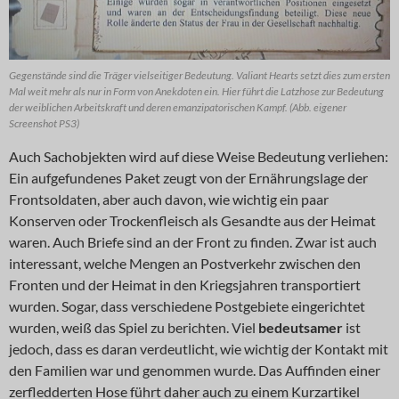
Gegenstände sind die Träger vielseitiger Bedeutung. Valiant Hearts setzt dies zum ersten
Mal weit mehr als nur in Form von Anekdoten ein. Hier führt die Latzhose zur Bedeutung
der weiblichen Arbeitskraft und deren emanzipatorischen Kampf. (Abb. eigener
Screenshot PS3)
Auch Sachobjekten wird auf diese Weise Bedeutung verliehen:
Ein aufgefundenes Paket zeugt von der Ernährungslage der
Frontsoldaten, aber auch davon, wie wichtig ein paar
Konserven oder Trockenfleisch als Gesandte aus der Heimat
waren. Auch Briefe sind an der Front zu finden. Zwar ist auch
interessant, welche Mengen an Postverkehr zwischen den
Fronten und der Heimat in den Kriegsjahren transportiert
wurden. Sogar, dass verschiedene Postgebiete eingerichtet
wurden, weiß das Spiel zu berichten. Viel
bedeutsamer
ist
jedoch, dass es daran verdeutlicht, wie wichtig der Kontakt mit
den Familien war und genommen wurde. Das Auffinden einer
zerfledderten Hose führt daher auch zu einem Kurzartikel