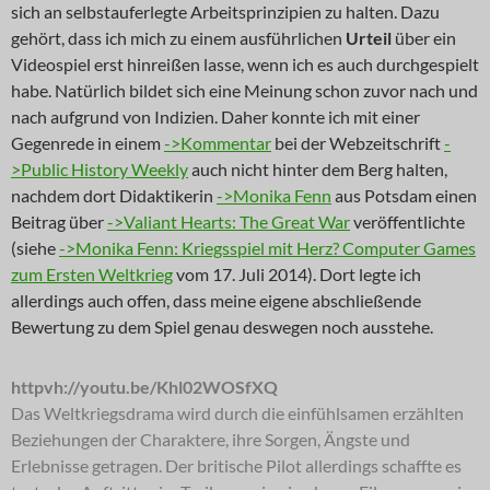
sich an selbstauferlegte Arbeitsprinzipien zu halten. Dazu
gehört, dass ich mich zu einem ausführlichen
Urteil
über ein
Videospiel erst hinreißen lasse, wenn ich es auch durchgespielt
habe. Natürlich bildet sich eine Meinung schon zuvor nach und
nach aufgrund von Indizien. Daher konnte ich mit einer
Gegenrede in einem
->Kommentar
bei der Webzeitschrift
-
>Public History Weekly
auch nicht hinter dem Berg halten,
nachdem dort Didaktikerin
->Monika Fenn
aus Potsdam einen
Beitrag über
->Valiant Hearts: The Great War
veröffentlichte
(siehe
->Monika Fenn: Kriegsspiel mit Herz? Computer Games
zum Ersten Weltkrieg
vom 17. Juli 2014). Dort legte ich
allerdings auch offen, dass meine eigene abschließende
Bewertung zu dem Spiel genau deswegen noch ausstehe.
httpvh://youtu.be/Khl02WOSfXQ
Das Weltkriegsdrama wird durch die einfühlsamen erzählten
Beziehungen der Charaktere, ihre Sorgen, Ängste und
Erlebnisse getragen. Der britische Pilot allerdings schaffte es