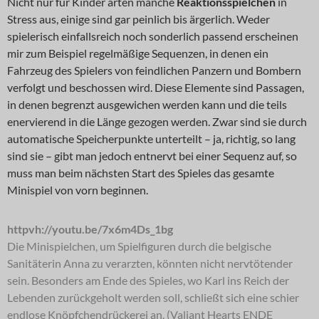
Nicht nur für Kinder arten manche
Reaktionsspielchen
in
Stress aus, einige sind gar peinlich bis ärgerlich. Weder
spielerisch einfallsreich noch sonderlich passend erscheinen
mir zum Beispiel regelmäßige Sequenzen, in denen ein
Fahrzeug des Spielers von feindlichen Panzern und Bombern
verfolgt und beschossen wird. Diese Elemente sind Passagen,
in denen begrenzt ausgewichen werden kann und die teils
enervierend in die Länge gezogen werden. Zwar sind sie durch
automatische Speicherpunkte unterteilt – ja, richtig, so lang
sind sie – gibt man jedoch entnervt bei einer Sequenz auf, so
muss man beim nächsten Start des Spieles das gesamte
Minispiel von vorn beginnen.
httpvh://youtu.be/7x6m4Ds_1bg
Die Minispielchen, um Spielfiguren durch die belgische
Sanitäterin Anna zu verarzten, könnten nicht nervtötender
sein. Besonders am Ende des Spieles, wo Karl ins Reich der
Lebenden zurückgeholt werden soll, schließt sich eine schier
endlose Knöpfchendrückerei an. (Valiant Hearts ENDE