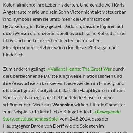
Kolonialmächte ihre Leben riskierten. Und gerade weil Karls
Angetraute Marie und sein Sohn Victor nicht aktiv steuerbar
sind, symbolisieren sie umso mehr die Ohnmacht der
Bevölkerung im Kriegsgebiet. Dadurch, dass die Figuren auf
diese Weise referenzieren, spielt es auch keine Rolle, dass sie
fiktiv sind und keine recherchierten historischen
Einzelpersonen. Letztere wären für dieses Ziel sogar eher
hinderlich.
Zum anderen gelingt
->Valiant Hearts: The Great War
durch
die überzeichnende Darstellungsweise, Nationalismen und
ihre Auswüchse zu karikieren. Diese werden im Hintergrund
oft derart grotesk aufgebaut, dass die Hauptfiguren in ihrem
Kontrast als einzig plausibel handelnde Blase in einem
schäumenden Meer aus
Wahnsinn
wirken. Für die Gamestar
zum Beispiel kritisierte Heiko Klinge im Test
->Bewegende
Story, enttäuschendes Spiel
vom 24.6.2014, dass der
Hauptgegner Baron von Dorff wie die Soldaten im
Hintergrund völlig übertrieben dargestellt seien – ich halte es