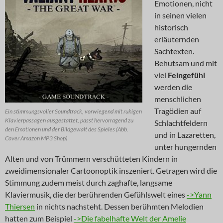
Emotionen, nicht
in seinen vielen
historisch
erläuternden
Sachtexten.
Behutsam und mit
viel
Feingefühl
werden die
menschlichen
Tragödien auf
Ein stimmungsvoller Soundtrack, vorwiegend mit ruhigen
Klavierpassagen ausgestattet, passt hervorragend zu
Schlachtfeldern
den Emotionen und der Bildgewalt des Spieles (Abb.
und in Lazaretten,
Cover Amazon MP3 Shop)
unter hungernden
Alten und von Trümmern verschütteten Kindern in
zweidimensionaler Cartoonoptik inszeniert. Getragen wird die
Stimmung zudem meist durch zaghafte, langsame
Klaviermusik, die der berührenden Gefühlswelt eines
->Yann
Thiersen
in nichts nachsteht. Dessen berühmten Melodien
hatten zum Beispiel
->Die fabelhafte Welt der Amelie