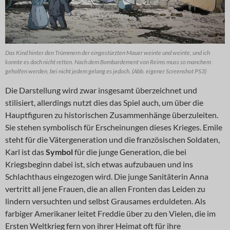
Das Kind hinter den Trümmern der eingestürzten Mauer weinte und weinte, und ich
konnte es doch nicht retten. Nach dem Bombardement von Reims muss so manchem
geholfen werden, bei nicht jedem gelang es jedoch. (Abb. eigener Screenshot PS3)
Die Darstellung wird zwar insgesamt überzeichnet und
stilisiert, allerdings nutzt dies das Spiel auch, um über die
Hauptfiguren zu historischen Zusammenhänge überzuleiten.
Sie stehen symbolisch für Erscheinungen dieses Krieges. Emile
steht für die Vätergeneration und die französischen Soldaten,
Karl ist das
Symbol
für die junge Generation, die bei
Kriegsbeginn dabei ist, sich etwas aufzubauen und ins
Schlachthaus eingezogen wird. Die junge Sanitäterin Anna
vertritt all jene Frauen, die an allen Fronten das Leiden zu
lindern versuchten und selbst Grausames erduldeten. Als
farbiger Amerikaner leitet Freddie über zu den Vielen, die im
Ersten Weltkrieg fern von ihrer Heimat oft für ihre