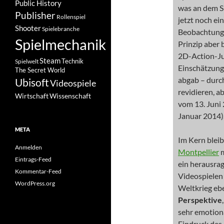
Public History
was an dem Sp
Publisher
Rollenspiel
jetzt noch ei
Shooter
Spielebranche
Beobachtunge
Spielmechanik
Prinzip aber 
2D-Action-Ju
Steam
Spielwelt
Technik
Einschätzunge
The Secret World
abgab – durc
Ubisoft
Videospiele
revidieren, a
Wissenschaft
Wirtschaft
vom 13. Juni
Januar 2014)
META
Im Kern blei
Anmelden
Montpellier
m
Eintrags-Feed
ein herausra
Kommentar-Feed
Videospielen 
WordPress.org
Weltkrieg ebe
Perspektive
sehr emotion
Eindruck des 