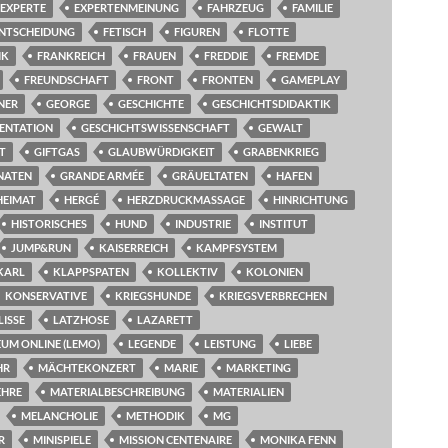
EXPERTE
EXPERTENMEINUNG
FAHRZEUG
FAMILIE
ENTSCHEIDUNG
FETISCH
FIGUREN
FLOTTE
IK
FRANKREICH
FRAUEN
FREDDIE
FREMDE
FREUNDSCHAFT
FRONT
FRONTEN
GAMEPLAY
NER
GEORGE
GESCHICHTE
GESCHICHTSDIDAKTIK
ENTATION
GESCHICHTSWISSENSCHAFT
GEWALT
T
GIFTGAS
GLAUBWÜRDIGKEIT
GRABENKRIEG
NATEN
GRANDE ARMÉE
GRÄUELTATEN
HAFEN
HEIMAT
HERGÉ
HERZDRUCKMASSAGE
HINRICHTUNG
HISTORISCHES
HUND
INDUSTRIE
INSTITUT
JUMP&RUN
KAISERREICH
KAMPFSYSTEM
KARL
KLAPPSPATEN
KOLLEKTIV
KOLONIEN
KONSERVATIVE
KRIEGSHUNDE
KRIEGSVERBRECHEN
LISSE
LATZHOSE
LAZARETT
UM ONLINE (LEMO)
LEGENDE
LEISTUNG
LIEBE
HR
MÄCHTEKONZERT
MARIE
MARKETING
EHRE
MATERIALBESCHREIBUNG
MATERIALIEN
MELANCHOLIE
METHODIK
MG
R
MINISPIELE
MISSION CENTENAIRE
MONIKA FENN