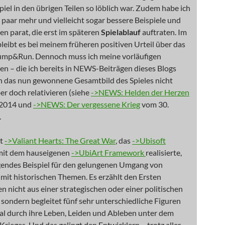
iel in den übrigen Teilen so löblich war. Zudem habe ich
n paar mehr und vielleicht sogar bessere Beispiele und
n parat, die erst im späteren
Spielablauf
auftraten. Im
bleibt es bei meinem früheren positiven Urteil über das
mp&Run. Dennoch muss ich meine vorläufigen
n – die ich bereits in NEWS-Beiträgen dieses Blogs
h das nun gewonnene Gesamtbild des Spieles nicht
ber doch relativieren (siehe
->NEWS: Helden der Herzen
 2014 und
->NEWS: Der vergessene Krieg
vom 30.
.
bt
->Valiant Hearts: The Great War
, das
->Ubisoft
it dem hauseigenen
->UbiArt Framework
realisierte,
gendes Beispiel für den gelungenen Umgang von
mit historischen Themen. Es erzählt den Ersten
n nicht aus einer strategischen oder einer politischen
, sondern begleitet fünf sehr unterschiedliche Figuren
al durch ihre Leben, Leiden und Ableben unter dem
Krieges. Und das gelingt den Entwicklern – trotz aller