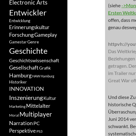
Electronic Arts
(siehe
->Moni
Entwickler
Ersten Weltk
offen, dass 
Entwicklung
Erinnerungskultur
genau desweg
Forschung
Gameplay
Genre
Gamestar
httpvh://y
Geschichte
Das Weltkrie
Beziehungen 
Geschichtswissenschaft
getragen. Der 
Gesellschaft
Grafik
im Trailer nu
Hamburg
HAW Hamburg
Great War off
Historiker
INNOVATION
Inszenierung
Und diese Zur
Kultur
historische Q
Mittelalter
Marketing
Überraschung
Multiplayer
Moral
Juni 2014 ver
Narration
PC
schwankt. Bes
Perspektive
PS3
systematisch