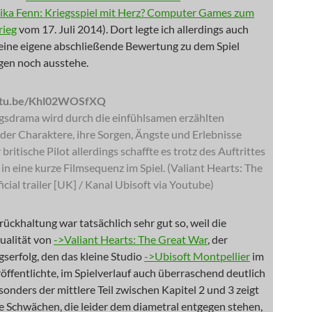
ka Fenn: Kriegsspiel mit Herz? Computer Games zum
rieg
vom 17. Juli 2014). Dort legte ich allerdings auch
meine eigene abschließende Bewertung zu dem Spiel
en noch ausstehe.
outu.be/Khl02WOSfXQ
gsdrama wird durch die einfühlsamen erzählten
der Charaktere, ihre Sorgen, Ängste und Erlebnisse
britische Pilot allerdings schaffte es trotz des Auftrittes
r in eine kurze Filmsequenz im Spiel. (Valiant Hearts: The
icial trailer [UK] / Kanal Ubisoft via Youtube)
ückhaltung war tatsächlich sehr gut so, weil die
ualität von
->Valiant Hearts: The Great War
, der
serfolg, den das kleine Studio
->Ubisoft Montpellier
im
öffentlichte, im Spielverlauf auch überraschend deutlich
onders der mittlere Teil zwischen Kapitel 2 und 3 zeigt
e Schwächen, die leider dem diametral entgegen stehen,