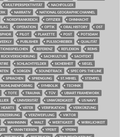
MULTIPERSPEKTIVITÄT
NACHFOLGER
ERK
NARRATIV
NATIONAL GEOGRAPHIC CHANNEL
NORDFRANKREICH
OFFIZIER
OHNMACHT
RLAG
OPERATION
OPTIK
ORAL HISTORY
OST
SPHOR
PILOT
PLAKETTE
POST
POTSDAM
WEEKLY
PUBLISHER
PULSSCHREIBER
QUALITÄT
TIONSSPIELCHEN
REFERENZ
REFLEXION
REIMS
RÜCKVERSICHERUNG
SACHKULTUR
SACHTEXT
ATIRE
SCHLACHTFELDER
SICHERHEIT
SIEGEL
ATEN
SORGEN
SOUNDTRACK
SPEC OPS: THE LINE
SPRACHEN
SPRENGUNG
ST. MIHIEL
STEMPEL
TROMLINIENFÖRMIG
SYMBOLIK
TECHNIK
TOTE
TRAUMA
TÜV
UBIART FRAMEWORK
LLIER
UNIVERSITÄT
UNWÜRDIGKEIT
US NAVY
T HEARTS
VÄTER
VERIFIKATION
VERKÜRZUNG
VERZERRUNG
VERZWEIFLUNG
VIKTOR
WAHNSINN
WALT
WERTIGKEIT
WIRKLICHKEIT
GER
YANN TIERSEN
YPERIT
YPERN
ZEITZEUGE
ZEITZEUGEN
ZIVILBEVÖLKERUNG