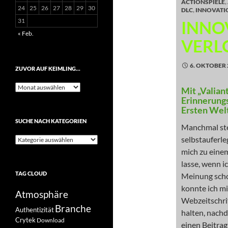
ACTIONSPIELE
,
24
25
26
27
28
29
30
DLC
,
INNOVATI
31
INNOV
« Feb.
VERL
6. OKTOBER 
ZUVOR AUF KEIMLING…
Zuvor
Mit „Valian
auf
Erinnerungs
Keimling…
Ersten Wel
SUCHE NACH KATEGORIEN
Manchmal stel
selbstauferle
Suche
nach
mich zu eine
Kategorien
lasse, wenn i
TAG CLOUD
Meinung scho
konnte ich m
Atmosphäre
Webzeitschri
Branche
Authentizität
halten, nach
Crytek
Download
einen Beitra