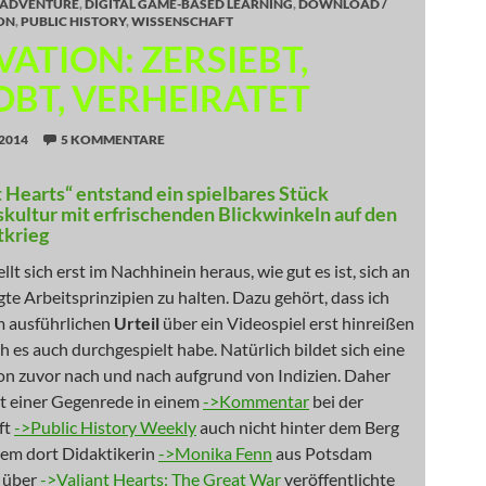
ADVENTURE
,
DIGITAL GAME-BASED LEARNING
,
DOWNLOAD /
ON
,
PUBLIC HISTORY
,
WISSENSCHAFT
ATION: ZERSIEBT,
OBT, VERHEIRATET
2014
5 KOMMENTARE
t Hearts“ entstand ein spielbares Stück
kultur mit erfrischenden Blickwinkeln auf den
tkrieg
lt sich erst im Nachhinein heraus, wie gut es ist, sich an
gte Arbeitsprinzipien zu halten. Dazu gehört, dass ich
m ausführlichen
Urteil
über ein Videospiel erst hinreißen
ch es auch durchgespielt habe. Natürlich bildet sich eine
n zuvor nach und nach aufgrund von Indizien. Daher
it einer Gegenrede in einem
->Kommentar
bei der
ft
->Public History Weekly
auch nicht hinter dem Berg
dem dort Didaktikerin
->Monika Fenn
aus Potsdam
g über
->Valiant Hearts: The Great War
veröffentlichte