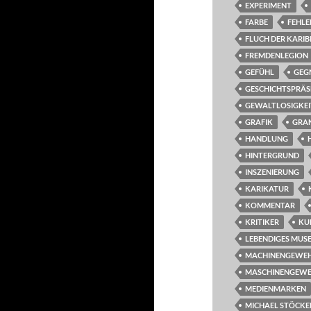
EXPERIMENT
FARBE
FEHL
FLUCH DER KARIB
FREMDENLEGION
GEFÜHL
GEG
GESCHICHTSPRÄS
GEWALTLOSIGKEI
GRAFIK
GRA
HANDLUNG
HINTERGRUND
INSZENIERUNG
KARIKATUR
KOMMENTAR
KRITIKER
KU
LEBENDIGES MUSE
MACHINENGEWE
MASCHINENGEW
MEDIENMARKEN
MICHAEL STÖCKE