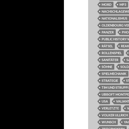
MORD
MP3
NACHSCHLAGEW
NATIONALISMUS
OLDENBOURG VE
PANZER
PHO
PUBLIC HISTORY 
RÄTSEL
REAK
ROLLENSPIEL
SANITÄTER
S
SÖHNE
SOLD
SPIELMECHANIK
STRATEGIE
S
TIM UND STRUPPI
UBISOFT MONTPE
USA
VALIAN
VERLETZTE
VOLKER ULLRICH
WUNSCH
YA
ZEITGENOSSEN