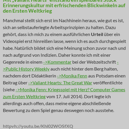
Erinnerungskultur mit erfrischenden Blickwinkeln auf
den Ersten Weltkrieg
Manchmal stellt sich erst im Nachhinein heraus, wie gut es ist,
sich an selbstauferlegte Arbeitsprinzipien zu halten. Dazu
gehört, dass ich mich zu einem ausführlichen
Urteil
über ein
Videospiel erst hinreißen lasse, wenn ich es auch durchgespielt
habe. Natürlich bildet sich eine Meinung schon zuvor nach und
nach aufgrund von Indizien. Daher konnte ich mit einer
Gegenrede in einem
->Kommentar
bei der Webzeitschrift
-
>Public History Weekly
auch nicht hinter dem Berg halten,
nachdem dort Didaktikerin
->Monika Fenn
aus Potsdam einen
Beitrag über
->Valiant Hearts: The Great War
veröffentlichte
(siehe
->Monika Fenn: Kriegsspiel mit Herz? Computer Games
zum Ersten Weltkrieg
vom 17. Juli 2014). Dort legte ich
allerdings auch offen, dass meine eigene abschließende
Bewertung zu dem Spiel genau deswegen noch ausstehe.
httpvh://youtu.be/Khl02WOSfXQ