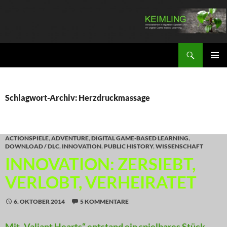
Zum
Inhalt
springen
Suchen
KEIMLING
PRIMÄR
MENÜ
Schlagwort-Archiv: Herzdruckmassage
ACTIONSPIELE
,
ADVENTURE
,
DIGITAL GAME-BASED LEARNING
,
DOWNLOAD / DLC
,
INNOVATION
,
PUBLIC HISTORY
,
WISSENSCHAFT
INNOVATION: ZERSIEBT,
VERLOBT, VERHEIRATET
6. OKTOBER 2014
5 KOMMENTARE
Mit „Valiant Hearts“ entstand ein spielbares Stück