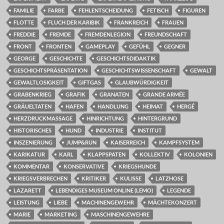
FAMILIE
FARBE
FEHLENTSCHEIDUNG
FETISCH
FIGUREN
FLOTTE
FLUCH DER KARIBIK
FRANKREICH
FRAUEN
FREDDIE
FREMDE
FREMDENLEGION
FREUNDSCHAFT
FRONT
FRONTEN
GAMEPLAY
GEFÜHL
GEGNER
GEORGE
GESCHICHTE
GESCHICHTSDIDAKTIK
GESCHICHTSPRÄSENTATION
GESCHICHTSWISSENSCHAFT
GEWALT
GEWALTLOSIGKEIT
GIFTGAS
GLAUBWÜRDIGKEIT
GRABENKRIEG
GRAFIK
GRANATEN
GRANDE ARMÉE
GRÄUELTATEN
HAFEN
HANDLUNG
HEIMAT
HERGÉ
HERZDRUCKMASSAGE
HINRICHTUNG
HINTERGRUND
HISTORISCHES
HUND
INDUSTRIE
INSTITUT
INSZENIERUNG
JUMP&RUN
KAISERREICH
KAMPFSYSTEM
KARIKATUR
KARL
KLAPPSPATEN
KOLLEKTIV
KOLONIEN
KOMMENTAR
KONSERVATIVE
KRIEGSHUNDE
KRIEGSVERBRECHEN
KRITIKER
KULISSE
LATZHOSE
LAZARETT
LEBENDIGES MUSEUM ONLINE (LEMO)
LEGENDE
LEISTUNG
LIEBE
MACHINENGEWEHR
MÄCHTEKONZERT
MARIE
MARKETING
MASCHINENGEWEHRE