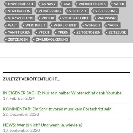
UNWÜRDIGKEIT
US NAVY
USA
VALIANT HEARTS
VÄTER
VERIFIKATION
VERKÜRZUNG
VERLETZTE
VERZERRUNG
VERZWEIFLUNG
VIKTOR
VOLKER ULLRICH
WAHNSINN
WALT
WERTIGKEIT
WIRKLICHKEIT
WUNSCH
YAGER
YANN TIERSEN
YPERIT
YPERN
ZEITGENOSSEN
ZEITZEUGE
ZEITZEUGEN
ZIVILBEVÖLKERUNG
ZULETZT VERÖFFENTLICHT…
IN EIGENER SACHE: Nur so’n halber Winterschlaf dank Youtube
17. Februar 2024
KOMMENTAR: Ein Schritt voran muss kein Fortschritt sein
22. Dezember 2020
NEWS: Wer bin ich? Und wenn ja, wieviele?
13. September 2020