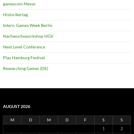
gamescom Messe
Historikertag
Intern. Games Week Berlin
Nachwuchsworkshop HGV
Next Level Conference
Play Hamburg Festival
Researching Games (DE)
AUGUST 2026
M
D
M
D
F
S
S
1
2