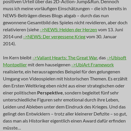
positiven Urteil über das 2D-Action-Jump&Run. Dennoch
muss ich meine vorläufigen Einschätzungen – die ich bereits in
NEWS-Beiträgen dieses Blogs abgab – durch das nun
gewonnene Gesamtbild des Spieles nicht revidieren, aber doch
relativieren (siehe
->NEWS: Helden der Herzen
vom 13. Juni
2014 und
->NEWS: Der vergessene Krieg
vom 30. Januar
2014).
Im Kern bleibt
->Valiant Hearts: The Great War
, das
->Ubisoft
Montpellier
mit dem hauseigenen
->UbiArt Framework
realisierte, ein herausragendes Beispiel für den gelungenen
Umgang von Videospielen mit historischen Themen. Es erzählt
den Ersten Weltkrieg eben nicht aus einer strategischen oder
einer politischen
Perspektive
, sondern begleitet fünf sehr
unterschiedliche Figuren sehr emotional durch ihre Leben,
Leiden und Ableben unter dem Eindruck des Krieges. Und das
gelingt den Entwicklern – trotz aller kleinerer Defizite – so gut,
dass man als Historiker eigentlich einen Award dafür erfinden
müsste…