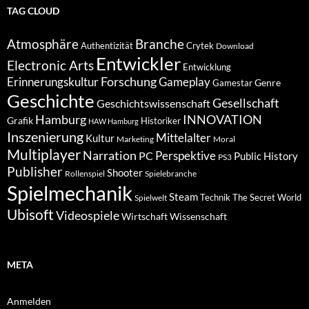
TAG CLOUD
Atmosphäre
Branche
Authentizität
Crytek
Download
Entwickler
Electronic Arts
Entwicklung
Forschung
Gameplay
Erinnerungskultur
Genre
Gamestar
Geschichte
Gesellschaft
Geschichtswissenschaft
Hamburg
INNOVATION
Grafik
Historiker
HAW Hamburg
Inszenierung
Mittelalter
Kultur
Marketing
Moral
Multiplayer
Narration
PC
Perspektive
Public History
PS3
Publisher
Shooter
Rollenspiel
Spielebranche
Spielmechanik
Steam
Spielwelt
Technik
The Secret World
Ubisoft
Videospiele
Wissenschaft
Wirtschaft
META
Anmelden