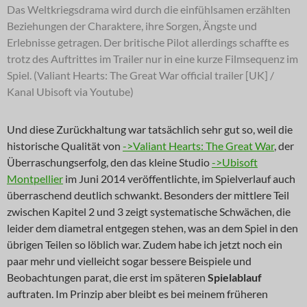
Das Weltkriegsdrama wird durch die einfühlsamen erzählten
Beziehungen der Charaktere, ihre Sorgen, Ängste und
Erlebnisse getragen. Der britische Pilot allerdings schaffte es
trotz des Auftrittes im Trailer nur in eine kurze Filmsequenz im
Spiel. (Valiant Hearts: The Great War official trailer [UK] /
Kanal Ubisoft via Youtube)
Und diese Zurückhaltung war tatsächlich sehr gut so, weil die
historische Qualität von
->Valiant Hearts: The Great War
, der
Überraschungserfolg, den das kleine Studio
->Ubisoft
Montpellier
im Juni 2014 veröffentlichte, im Spielverlauf auch
überraschend deutlich schwankt. Besonders der mittlere Teil
zwischen Kapitel 2 und 3 zeigt systematische Schwächen, die
leider dem diametral entgegen stehen, was an dem Spiel in den
übrigen Teilen so löblich war. Zudem habe ich jetzt noch ein
paar mehr und vielleicht sogar bessere Beispiele und
Beobachtungen parat, die erst im späteren
Spielablauf
auftraten. Im Prinzip aber bleibt es bei meinem früheren