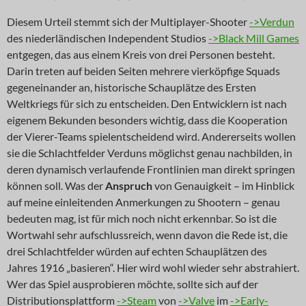
Diesem Urteil stemmt sich der Multiplayer-Shooter
->Verdun
des niederländischen Independent Studios
->Black Mill Games
entgegen, das aus einem Kreis von drei Personen besteht.
Darin treten auf beiden Seiten mehrere vierköpfige Squads
gegeneinander an, historische Schauplätze des Ersten
Weltkriegs für sich zu entscheiden. Den Entwicklern ist nach
eigenem Bekunden besonders wichtig, dass die Kooperation
der Vierer-Teams spielentscheidend wird. Andererseits wollen
sie die Schlachtfelder Verduns möglichst genau nachbilden, in
deren dynamisch verlaufende Frontlinien man direkt springen
können soll. Was der
Anspruch
von Genauigkeit – im Hinblick
auf meine einleitenden Anmerkungen zu Shootern – genau
bedeuten mag, ist für mich noch nicht erkennbar. So ist die
Wortwahl sehr aufschlussreich, wenn davon die Rede ist, die
drei Schlachtfelder würden auf echten Schauplätzen des
Jahres 1916 „basieren“. Hier wird wohl wieder sehr abstrahiert.
Wer das Spiel ausprobieren möchte, sollte sich auf der
Distributionsplattform
->Steam
von
->Valve
im
->Early-