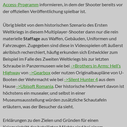
Access-Programm
informieren, in dem der Shooter bereits vor
der offiziellen Veröffentlichung spielbar ist.
Übrig bleibt von dem historischen Szenario des Ersten
Weltkriegs in diesem Multiplayer-Shooter dann nur die rein
materielle
Staffage
aus Waffen, Gebäuden, Uniformen und
Fahrzeugen. Zugegeben sind diese in Videospielen oft äußerst
akribisch recherchiert, häufig erkunden sich Entwickler zum
Beispiel im Falle des Zweiten Weltkriegs bis zur letzten
Schraube in Panzermuseen wie bei
->Brothers in Arms: Hell’s
Highway
von
->Gearbox
oder nutzen Originalbaupläne von U-
Booten der Wehrmacht wie bei
->Silent Hunter 4
aus dem
Hause
->Ubisoft Romania
. Der historische Mehrwert davon ist
höchstens ein musealer, und selbst in einer
Museumsausstellung würden zusätzliche Schautafeln
erläutern, was der Besucher da sieht.
Erklärungen zu den Zielen und Gründen für einen
Kriegseintritt der beteiligten Mächte sind bei einem