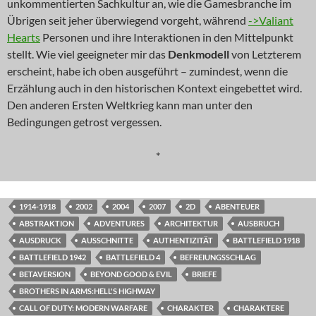
unkommentierten Sachkultur an, wie die Gamesbranche im
Übrigen seit jeher überwiegend vorgeht, während
->Valiant
Hearts
Personen und ihre Interaktionen in den Mittelpunkt
stellt. Wie viel geeigneter mir das
Denkmodell
von Letzterem
erscheint, habe ich oben ausgeführt – zumindest, wenn die
Erzählung auch in den historischen Kontext eingebettet wird.
Den anderen Ersten Weltkrieg kann man unter den
Bedingungen getrost vergessen.
*
1914-1918
2002
2004
2007
2D
ABENTEUER
ABSTRAKTION
ADVENTURES
ARCHITEKTUR
AUSBRUCH
AUSDRUCK
AUSSCHNITTE
AUTHENTIZITÄT
BATTLEFIELD 1918
BATTLEFIELD 1942
BATTLEFIELD 4
BEFREIUNGSSCHLAG
BETAVERSION
BEYOND GOOD & EVIL
BRIEFE
BROTHERS IN ARMS:HELL'S HIGHWAY
CALL OF DUTY: MODERN WARFARE
CHARAKTER
CHARAKTERE