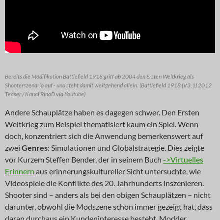
Bereits die Modifikation Battlefield 1918 griff ab 2004 den Ersten Weltkrieg als
Shooterszenario auf - und steht damit weitgehend allein. (Battlefield 1918 (V3.1) 2012
Teaser / Kanal RinoD via Youtube)
Andere Schauplätze haben es dagegen schwer. Den Ersten
Weltkrieg zum Beispiel thematisiert kaum ein Spiel. Wenn
doch, konzentriert sich die Anwendung bemerkenswert auf
zwei
Genres
: Simulationen und Globalstrategie. Dies zeigte
vor Kurzem Steffen Bender, der in seinem Buch
->Virtuelles
Erinnern
aus erinnerungskultureller Sicht untersuchte, wie
Videospiele die Konflikte des 20. Jahrhunderts inszenieren.
Shooter sind – anders als bei den obigen Schauplätzen – nicht
darunter, obwohl die Modszene schon immer gezeigt hat, dass
daran durchaus ein Kundeninteresse besteht. Modder