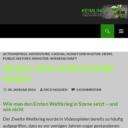
Zum
Inhalt
springen
Suchen
KEIMLING
PRIMÄR
MENÜ
ACTIONSPIELE
,
ADVENTURE
,
CASUAL
,
KUNST UND KULTUR
,
NEWS
,
PUBLIC HISTORY
,
SHOOTER
,
WISSENSCHAFT
NEWS: DER VERGESSENE
KRIEG
30. JANUAR 2014
NICO NOLDEN
1 KOMMENTAR
Wie man den Ersten Weltkrieg in Szene setzt – und
wie nicht
Der Zweite Weltkrieg wurde in Videospielen bereits so häufig
aufgegriffen, dass es vor wenigen Jahren sogar gestandenen