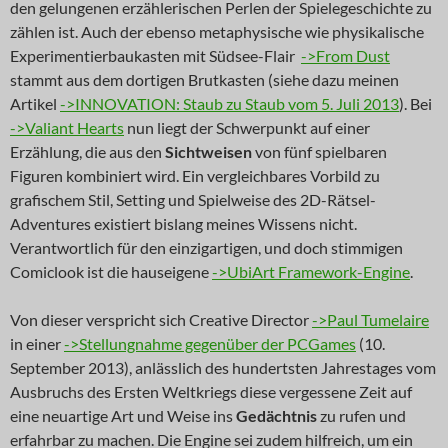
den gelungenen erzählerischen Perlen der Spielegeschichte zu
zählen ist. Auch der ebenso metaphysische wie physikalische
Experimentierbaukasten mit Südsee-Flair
->From Dust
stammt aus dem dortigen Brutkasten (siehe dazu meinen
Artikel
->INNOVATION: Staub zu Staub vom 5. Juli 2013
). Bei
->Valiant Hearts
nun liegt der Schwerpunkt auf einer
Erzählung, die aus den
Sichtweisen
von fünf spielbaren
Figuren kombiniert wird. Ein vergleichbares Vorbild zu
grafischem Stil, Setting und Spielweise des 2D-Rätsel-
Adventures existiert bislang meines Wissens nicht.
Verantwortlich für den einzigartigen, und doch stimmigen
Comiclook ist die hauseigene
->UbiArt Framework-Engine
.
Von dieser verspricht sich Creative Director
->Paul Tumelaire
in einer
->Stellungnahme gegenüber der PCGames
(10.
September 2013), anlässlich des hundertsten Jahrestages vom
Ausbruchs des Ersten Weltkriegs diese vergessene Zeit auf
eine neuartige Art und Weise ins
Gedächtnis
zu rufen und
erfahrbar zu machen. Die Engine sei zudem hilfreich, um ein