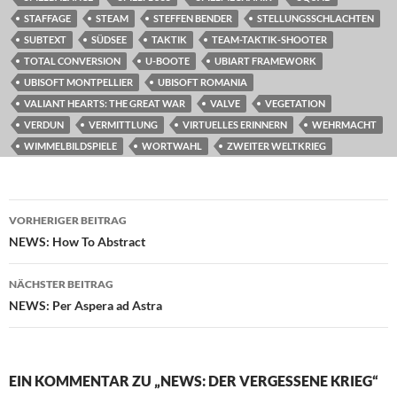
STAFFAGE
STEAM
STEFFEN BENDER
STELLUNGSSCHLACHTEN
SUBTEXT
SÜDSEE
TAKTIK
TEAM-TAKTIK-SHOOTER
TOTAL CONVERSION
U-BOOTE
UBIART FRAMEWORK
UBISOFT MONTPELLIER
UBISOFT ROMANIA
VALIANT HEARTS: THE GREAT WAR
VALVE
VEGETATION
VERDUN
VERMITTLUNG
VIRTUELLES ERINNERN
WEHRMACHT
WIMMELBILDSPIELE
WORTWAHL
ZWEITER WELTKRIEG
Beitragsnavigation
VORHERIGER BEITRAG
NEWS: How To Abstract
NÄCHSTER BEITRAG
NEWS: Per Aspera ad Astra
EIN KOMMENTAR ZU „NEWS: DER VERGESSENE KRIEG“