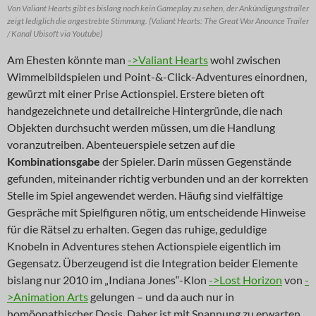
Von Valiant Hearts gibt es bislang noch kein Gameplay zu sehen, der Ankündigungstrailer
zeigt lediglich die angestrebte Stimmung. (Valiant Hearts: The Great War Anounce Trailer
/ Kanal Ubisoft via Youtube)
Am Ehesten könnte man
->Valiant Hearts
wohl zwischen
Wimmelbildspielen und Point-&-Click-Adventures einordnen,
gewürzt mit einer Prise Actionspiel. Erstere bieten oft
handgezeichnete und detailreiche Hintergründe, die nach
Objekten durchsucht werden müssen, um die Handlung
voranzutreiben. Abenteuerspiele setzen auf die
Kombinationsgabe
der Spieler. Darin müssen Gegenstände
gefunden, miteinander richtig verbunden und an der korrekten
Stelle im Spiel angewendet werden. Häufig sind vielfältige
Gespräche mit Spielfiguren nötig, um entscheidende Hinweise
für die Rätsel zu erhalten. Gegen das ruhige, geduldige
Knobeln in Adventures stehen Actionspiele eigentlich im
Gegensatz. Überzeugend ist die Integration beider Elemente
bislang nur 2010 im „Indiana Jones“-Klon
->Lost Horizon
von
-
>Animation Arts
gelungen – und da auch nur in
homöopathischer Dosis. Daher ist mit Spannung zu erwarten,