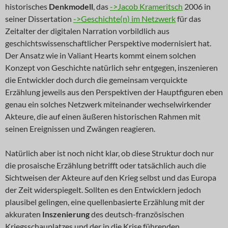
historisches
Denkmodell
, das
->Jacob Krameritsch
2006 in
seiner Dissertation
->Geschichte(n) im Netzwerk
für das
Zeitalter der digitalen Narration vorbildlich aus
geschichtswissenschaftlicher Perspektive modernisiert hat.
Der Ansatz wie in Valiant Hearts kommt einem solchen
Konzept von Geschichte natürlich sehr entgegen, inszenieren
die Entwickler doch durch die gemeinsam verquickte
Erzählung jeweils aus den Perspektiven der Hauptfiguren eben
genau ein solches Netzwerk miteinander wechselwirkender
Akteure, die auf einen äußeren historischen Rahmen mit
seinen Ereignissen und Zwängen reagieren.
Natürlich aber ist noch nicht klar, ob diese Struktur doch nur
die prosaische Erzählung betrifft oder tatsächlich auch die
Sichtweisen der Akteure auf den Krieg selbst und das Europa
der Zeit widerspiegelt. Sollten es den Entwicklern jedoch
plausibel gelingen, eine quellenbasierte Erzählung mit der
akkuraten
Inszenierung
des deutsch-französischen
Kriegsschauplatzes und der in die Krise führenden