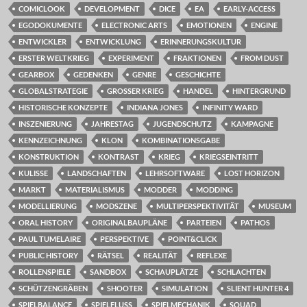
COMICLOOK
DEVELOPMENT
DICE
EA
EARLY-ACCESS
EGODOKUMENTE
ELECTRONIC ARTS
EMOTIONEN
ENGINE
ENTWICKLER
ENTWICKLUNG
ERINNERUNGSKULTUR
ERSTER WELTKRIEG
EXPERIMENT
FRAKTIONEN
FROM DUST
GEARBOX
GEDENKEN
GENRE
GESCHICHTE
GLOBALSTRATEGIE
GROSSER KRIEG
HANDEL
HINTERGRUND
HISTORISCHE KONZEPTE
INDIANA JONES
INFINITY WARD
INSZENIERUNG
JAHRESTAG
JUGENDSCHUTZ
KAMPAGNE
KENNZEICHNUNG
KLON
KOMBINATIONSGABE
KONSTRUKTION
KONTRAST
KRIEG
KRIEGSEINTRITT
KULISSE
LANDSCHAFTEN
LEHRSOFTWARE
LOST HORIZON
MARKT
MATERIALISMUS
MODDER
MODDING
MODELLIERUNG
MODSZENE
MULTIPERSPEKTIVITÄT
MUSEUM
ORAL HISTORY
ORIGINALBAUPLÄNE
PARTEIEN
PATHOS
PAUL TUMELAIRE
PERSPEKTIVE
POINT&CLICK
PUBLIC HISTORY
RÄTSEL
REALITÄT
REFLEXE
ROLLENSPIELE
SANDBOX
SCHAUPLÄTZE
SCHLACHTEN
SCHÜTZENGRÄBEN
SHOOTER
SIMULATION
SLIENT HUNTER 4
SPIELBALANCE
SPIELFLUSS
SPIELMECHANIK
SQUAD