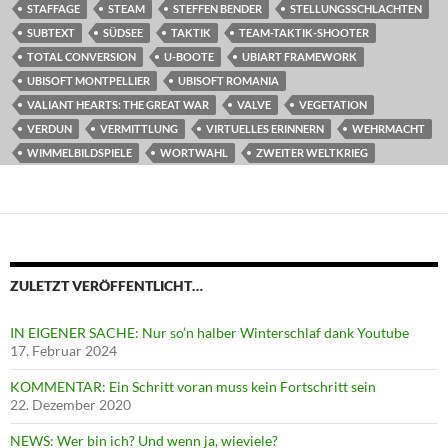
STAFFAGE
STEAM
STEFFEN BENDER
STELLUNGSSCHLACHTEN
SUBTEXT
SÜDSEE
TAKTIK
TEAM-TAKTIK-SHOOTER
TOTAL CONVERSION
U-BOOTE
UBIART FRAMEWORK
UBISOFT MONTPELLIER
UBISOFT ROMANIA
VALIANT HEARTS: THE GREAT WAR
VALVE
VEGETATION
VERDUN
VERMITTLUNG
VIRTUELLES ERINNERN
WEHRMACHT
WIMMELBILDSPIELE
WORTWAHL
ZWEITER WELTKRIEG
ZULETZT VERÖFFENTLICHT…
IN EIGENER SACHE: Nur so’n halber Winterschlaf dank Youtube
17. Februar 2024
KOMMENTAR: Ein Schritt voran muss kein Fortschritt sein
22. Dezember 2020
NEWS: Wer bin ich? Und wenn ja, wieviele?