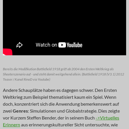
Bereits die Modifikation Battlefield 1918 griff ab 2004 den Ersten Weltkrieg als
Shooterszenario auf - und steht damit weitgehend allein. (Battlefield 1918 (V3.1) 2012
Teaser / Kanal RinoD via Youtube)
Andere Schauplätze haben es dagegen schwer. Den Ersten
Weltkrieg zum Beispiel thematisiert kaum ein Spiel. Wenn
doch, konzentriert sich die Anwendung bemerkenswert auf
zwei
Genres
: Simulationen und Globalstrategie. Dies zeigte
vor Kurzem Steffen Bender, der in seinem Buch
->Virtuelles
Erinnern
aus erinnerungskultureller Sicht untersuchte, wie