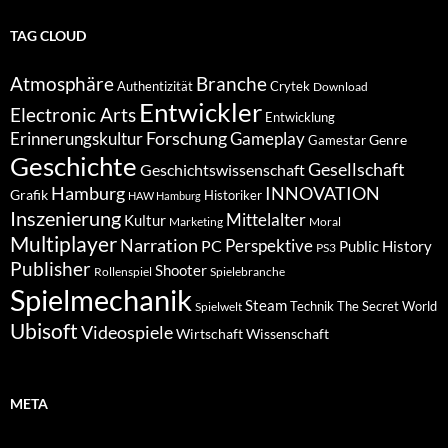
TAG CLOUD
Atmosphäre
Branche
Authentizität
Crytek
Download
Entwickler
Electronic Arts
Entwicklung
Forschung
Gameplay
Erinnerungskultur
Genre
Gamestar
Geschichte
Gesellschaft
Geschichtswissenschaft
Hamburg
INNOVATION
Grafik
Historiker
HAW Hamburg
Inszenierung
Mittelalter
Kultur
Marketing
Moral
Multiplayer
Narration
PC
Perspektive
Public History
PS3
Publisher
Shooter
Rollenspiel
Spielebranche
Spielmechanik
Steam
Spielwelt
Technik
The Secret World
Ubisoft
Videospiele
Wissenschaft
Wirtschaft
META