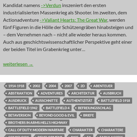
Kandidat namens
->Verdun
inszeniert den ersten
industrialisierten Massenkrieg als Shooter. Im zweiten, dem
Actionadventure
->Valiant Hearts: The Great War
, werden
fünf Figuren in die Hölle der Schützengräben hinabsteigen und
– dem Vernehmen nach – nicht alle wieder heraus kommen.
Auch aus geschichtswissenschaftlicher Perspektive geht einer
der beiden Titel im Grabenkrieg unter…
NEWS: Der vergessene Krieg
weiterlesen
→
1914-1918
2002
2004
2007
2D
ABENTEUER
ABSTRAKTION
ADVENTURES
ARCHITEKTUR
AUSBRUCH
AUSDRUCK
AUSSCHNITTE
AUTHENTIZITÄT
BATTLEFIELD 1918
BATTLEFIELD 1942
BATTLEFIELD 4
BEFREIUNGSSCHLAG
BETAVERSION
BEYOND GOOD & EVIL
BRIEFE
BROTHERS IN ARMS:HELL'S HIGHWAY
CALL OF DUTY: MODERN WARFARE
CHARAKTER
CHARAKTERE