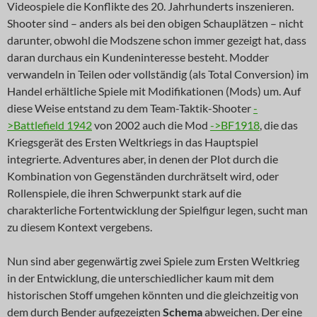
Videospiele die Konflikte des 20. Jahrhunderts inszenieren.
Shooter sind – anders als bei den obigen Schauplätzen – nicht
darunter, obwohl die Modszene schon immer gezeigt hat, dass
daran durchaus ein Kundeninteresse besteht. Modder
verwandeln in Teilen oder vollständig (als Total Conversion) im
Handel erhältliche Spiele mit Modifikationen (Mods) um. Auf
diese Weise entstand zu dem Team-Taktik-Shooter
-
>Battlefield 1942
von 2002 auch die Mod
->BF1918
, die das
Kriegsgerät des Ersten Weltkriegs in das Hauptspiel
integrierte. Adventures aber, in denen der Plot durch die
Kombination von Gegenständen durchrätselt wird, oder
Rollenspiele, die ihren Schwerpunkt stark auf die
charakterliche Fortentwicklung der Spielfigur legen, sucht man
zu diesem Kontext vergebens.
Nun sind aber gegenwärtig zwei Spiele zum Ersten Weltkrieg
in der Entwicklung, die unterschiedlicher kaum mit dem
historischen Stoff umgehen könnten und die gleichzeitig von
dem durch Bender aufgezeigten
Schema
abweichen. Der eine