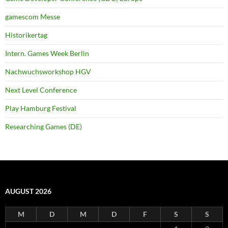
gamescom Messe
Historikertag
Intern. Games Week Berlin
Nachwuchsworkshop HGV
Next Level Conference
Play Hamburg Festival
Researching Games (DE)
AUGUST 2026
M
D
M
D
F
S
S