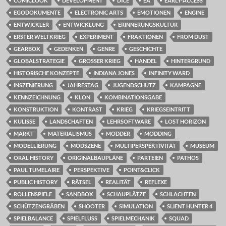
COMICLOOK
DEVELOPMENT
DICE
EA
EARLY-ACCESS
EGODOKUMENTE
ELECTRONIC ARTS
EMOTIONEN
ENGINE
ENTWICKLER
ENTWICKLUNG
ERINNERUNGSKULTUR
ERSTER WELTKRIEG
EXPERIMENT
FRAKTIONEN
FROM DUST
GEARBOX
GEDENKEN
GENRE
GESCHICHTE
GLOBALSTRATEGIE
GROSSER KRIEG
HANDEL
HINTERGRUND
HISTORISCHE KONZEPTE
INDIANA JONES
INFINITY WARD
INSZENIERUNG
JAHRESTAG
JUGENDSCHUTZ
KAMPAGNE
KENNZEICHNUNG
KLON
KOMBINATIONSGABE
KONSTRUKTION
KONTRAST
KRIEG
KRIEGSEINTRITT
KULISSE
LANDSCHAFTEN
LEHRSOFTWARE
LOST HORIZON
MARKT
MATERIALISMUS
MODDER
MODDING
MODELLIERUNG
MODSZENE
MULTIPERSPEKTIVITÄT
MUSEUM
ORAL HISTORY
ORIGINALBAUPLÄNE
PARTEIEN
PATHOS
PAUL TUMELAIRE
PERSPEKTIVE
POINT&CLICK
PUBLIC HISTORY
RÄTSEL
REALITÄT
REFLEXE
ROLLENSPIELE
SANDBOX
SCHAUPLÄTZE
SCHLACHTEN
SCHÜTZENGRÄBEN
SHOOTER
SIMULATION
SLIENT HUNTER 4
SPIELBALANCE
SPIELFLUSS
SPIELMECHANIK
SQUAD