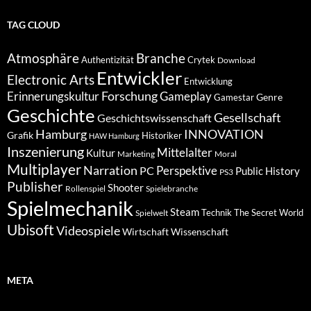
TAG CLOUD
Atmosphäre
Branche
Authentizität
Crytek
Download
Entwickler
Electronic Arts
Entwicklung
Forschung
Gameplay
Erinnerungskultur
Genre
Gamestar
Geschichte
Gesellschaft
Geschichtswissenschaft
Hamburg
INNOVATION
Grafik
Historiker
HAW Hamburg
Inszenierung
Mittelalter
Kultur
Marketing
Moral
Multiplayer
Narration
PC
Perspektive
Public History
PS3
Publisher
Shooter
Rollenspiel
Spielebranche
Spielmechanik
Steam
Spielwelt
Technik
The Secret World
Ubisoft
Videospiele
Wissenschaft
Wirtschaft
META