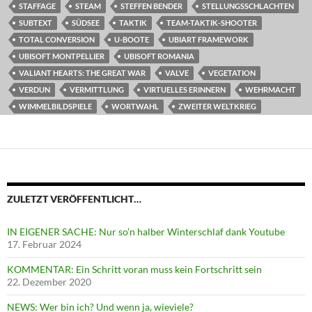
STAFFAGE
STEAM
STEFFEN BENDER
STELLUNGSSCHLACHTEN
SUBTEXT
SÜDSEE
TAKTIK
TEAM-TAKTIK-SHOOTER
TOTAL CONVERSION
U-BOOTE
UBIART FRAMEWORK
UBISOFT MONTPELLIER
UBISOFT ROMANIA
VALIANT HEARTS: THE GREAT WAR
VALVE
VEGETATION
VERDUN
VERMITTLUNG
VIRTUELLES ERINNERN
WEHRMACHT
WIMMELBILDSPIELE
WORTWAHL
ZWEITER WELTKRIEG
ZULETZT VERÖFFENTLICHT…
IN EIGENER SACHE: Nur so’n halber Winterschlaf dank Youtube
17. Februar 2024
KOMMENTAR: Ein Schritt voran muss kein Fortschritt sein
22. Dezember 2020
NEWS: Wer bin ich? Und wenn ja, wieviele?