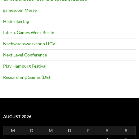
gamescom Messe
Historikertag
Intern. Games Week Berlin
Nachwuchsworkshop HGV
Next Level Conference
Play Hamburg Festival
Researching Games (DE)
AUGUST 2026
M
D
M
D
F
S
S