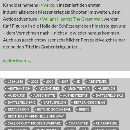
Kandidat namens
->Verdun
inszeniert den ersten
industrialisierten Massenkrieg als Shooter. Im zweiten, dem
Actionadventure
->Valiant Hearts: The Great War
, werden
fünf Figuren in die Hölle der Schützengräben hinabsteigen und
– dem Vernehmen nach – nicht alle wieder heraus kommen.
Auch aus geschichtswissenschaftlicher Perspektive geht einer
der beiden Titel im Grabenkrieg unter…
NEWS: Der vergessene Krieg
weiterlesen
→
1914-1918
2002
2004
2007
2D
ABENTEUER
ABSTRAKTION
ADVENTURES
ARCHITEKTUR
AUSBRUCH
AUSDRUCK
AUSSCHNITTE
AUTHENTIZITÄT
BATTLEFIELD 1918
BATTLEFIELD 1942
BATTLEFIELD 4
BEFREIUNGSSCHLAG
BETAVERSION
BEYOND GOOD & EVIL
BRIEFE
BROTHERS IN ARMS:HELL'S HIGHWAY
CALL OF DUTY: MODERN WARFARE
CHARAKTER
CHARAKTERE