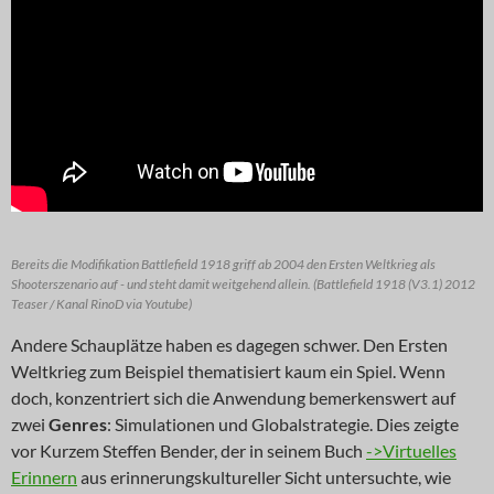
Bereits die Modifikation Battlefield 1918 griff ab 2004 den Ersten Weltkrieg als
Shooterszenario auf - und steht damit weitgehend allein. (Battlefield 1918 (V3.1) 2012
Teaser / Kanal RinoD via Youtube)
Andere Schauplätze haben es dagegen schwer. Den Ersten
Weltkrieg zum Beispiel thematisiert kaum ein Spiel. Wenn
doch, konzentriert sich die Anwendung bemerkenswert auf
zwei
Genres
: Simulationen und Globalstrategie. Dies zeigte
vor Kurzem Steffen Bender, der in seinem Buch
->Virtuelles
Erinnern
aus erinnerungskultureller Sicht untersuchte, wie