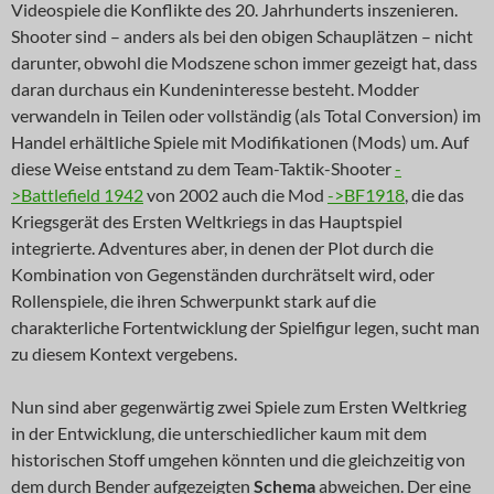
Videospiele die Konflikte des 20. Jahrhunderts inszenieren.
Shooter sind – anders als bei den obigen Schauplätzen – nicht
darunter, obwohl die Modszene schon immer gezeigt hat, dass
daran durchaus ein Kundeninteresse besteht. Modder
verwandeln in Teilen oder vollständig (als Total Conversion) im
Handel erhältliche Spiele mit Modifikationen (Mods) um. Auf
diese Weise entstand zu dem Team-Taktik-Shooter
-
>Battlefield 1942
von 2002 auch die Mod
->BF1918
, die das
Kriegsgerät des Ersten Weltkriegs in das Hauptspiel
integrierte. Adventures aber, in denen der Plot durch die
Kombination von Gegenständen durchrätselt wird, oder
Rollenspiele, die ihren Schwerpunkt stark auf die
charakterliche Fortentwicklung der Spielfigur legen, sucht man
zu diesem Kontext vergebens.
Nun sind aber gegenwärtig zwei Spiele zum Ersten Weltkrieg
in der Entwicklung, die unterschiedlicher kaum mit dem
historischen Stoff umgehen könnten und die gleichzeitig von
dem durch Bender aufgezeigten
Schema
abweichen. Der eine