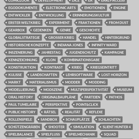
COMICLOOK
DEVELOPMENT
DICE
EA
EARLY-ACCESS
EGODOKUMENTE
ELECTRONIC ARTS
EMOTIONEN
ENGINE
ENTWICKLER
ENTWICKLUNG
ERINNERUNGSKULTUR
ERSTER WELTKRIEG
EXPERIMENT
FRAKTIONEN
FROM DUST
GEARBOX
GEDENKEN
GENRE
GESCHICHTE
GLOBALSTRATEGIE
GROSSER KRIEG
HANDEL
HINTERGRUND
HISTORISCHE KONZEPTE
INDIANA JONES
INFINITY WARD
INSZENIERUNG
JAHRESTAG
JUGENDSCHUTZ
KAMPAGNE
KENNZEICHNUNG
KLON
KOMBINATIONSGABE
KONSTRUKTION
KONTRAST
KRIEG
KRIEGSEINTRITT
KULISSE
LANDSCHAFTEN
LEHRSOFTWARE
LOST HORIZON
MARKT
MATERIALISMUS
MODDER
MODDING
MODELLIERUNG
MODSZENE
MULTIPERSPEKTIVITÄT
MUSEUM
ORAL HISTORY
ORIGINALBAUPLÄNE
PARTEIEN
PATHOS
PAUL TUMELAIRE
PERSPEKTIVE
POINT&CLICK
PUBLIC HISTORY
RÄTSEL
REALITÄT
REFLEXE
ROLLENSPIELE
SANDBOX
SCHAUPLÄTZE
SCHLACHTEN
SCHÜTZENGRÄBEN
SHOOTER
SIMULATION
SLIENT HUNTER 4
SPIELBALANCE
SPIELFLUSS
SPIELMECHANIK
SQUAD