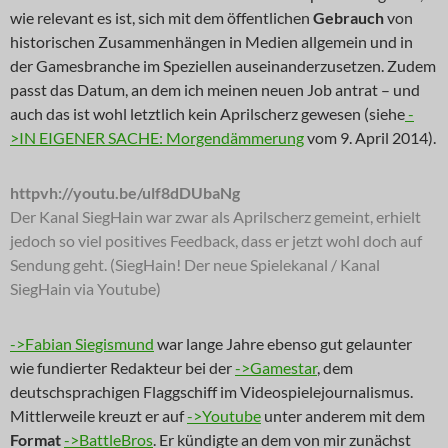
wie relevant es ist, sich mit dem öffentlichen
Gebrauch
von
historischen Zusammenhängen in Medien allgemein und in
der Gamesbranche im Speziellen auseinanderzusetzen. Zudem
passt das Datum, an dem ich meinen neuen Job antrat – und
auch das ist wohl letztlich kein Aprilscherz gewesen (siehe
-
>IN EIGENER SACHE: Morgendämmerung
vom 9. April 2014).
httpvh://youtu.be/ulf8dDUbaNg
Der Kanal SiegHain war zwar als Aprilscherz gemeint, erhielt
jedoch so viel positives Feedback, dass er jetzt wohl doch auf
Sendung geht. (SiegHain! Der neue Spielekanal / Kanal
SiegHain via Youtube)
->Fabian Siegismund
war lange Jahre ebenso gut gelaunter
wie fundierter Redakteur bei der
->Gamestar
, dem
deutschsprachigen Flaggschiff im Videospielejournalismus.
Mittlerweile kreuzt er auf
->Youtube
unter anderem mit dem
Format
->BattleBros
. Er kündigte an dem von mir zunächst