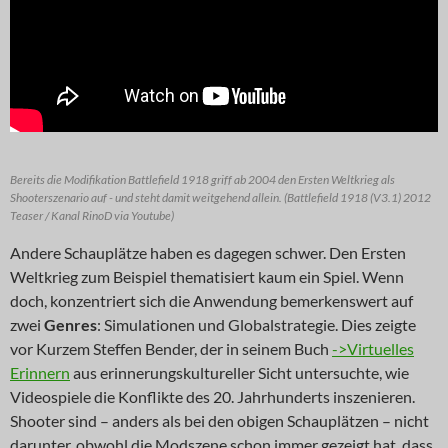
Bereits die Modifikation Battlefield 1918 griff ab 2004 den Ersten Weltkrieg als
Shooterszenario auf - und steht damit weitgehend allein. (Battlefield 1918 (V3.1) 2012
Teaser / Kanal RinoD via Youtube)
Andere Schauplätze haben es dagegen schwer. Den Ersten
Weltkrieg zum Beispiel thematisiert kaum ein Spiel. Wenn
doch, konzentriert sich die Anwendung bemerkenswert auf
zwei
Genres
: Simulationen und Globalstrategie. Dies zeigte
vor Kurzem Steffen Bender, der in seinem Buch
->Virtuelles
Erinnern
aus erinnerungskultureller Sicht untersuchte, wie
Videospiele die Konflikte des 20. Jahrhunderts inszenieren.
Shooter sind – anders als bei den obigen Schauplätzen – nicht
darunter, obwohl die Modszene schon immer gezeigt hat, dass