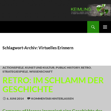
Zum
Inhalt
springen
Suchen
KEIMLING
PRIMÄR
MENÜ
Schlagwort-Archiv: Virtuelles Erinnern
ACTIONSPIELE
,
KUNST UND KULTUR
,
PUBLIC HISTORY
,
RETRO
,
STRATEGIESPIELE
,
WISSENSCHAFT
RETRO: IM SCHLAMM DER
GESCHICHTE
6. JUNI 2014
KOMMENTAR HINTERLASSEN
Company of Heroes inszeniert eine Geschichte der