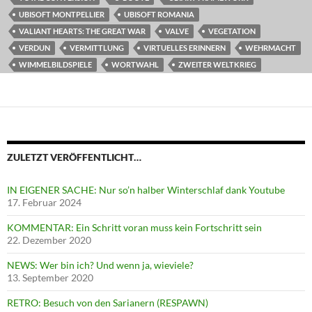
UBISOFT MONTPELLIER
UBISOFT ROMANIA
VALIANT HEARTS: THE GREAT WAR
VALVE
VEGETATION
VERDUN
VERMITTLUNG
VIRTUELLES ERINNERN
WEHRMACHT
WIMMELBILDSPIELE
WORTWAHL
ZWEITER WELTKRIEG
ZULETZT VERÖFFENTLICHT…
IN EIGENER SACHE: Nur so’n halber Winterschlaf dank Youtube
17. Februar 2024
KOMMENTAR: Ein Schritt voran muss kein Fortschritt sein
22. Dezember 2020
NEWS: Wer bin ich? Und wenn ja, wieviele?
13. September 2020
RETRO: Besuch von den Sarianern (RESPAWN)