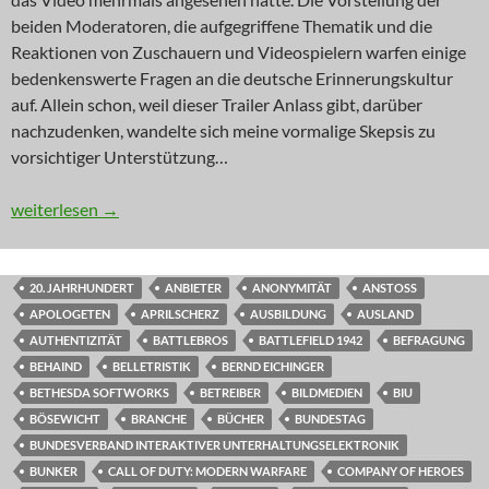
beiden Moderatoren, die aufgegriffene Thematik und die
Reaktionen von Zuschauern und Videospielern warfen einige
bedenkenswerte Fragen an die deutsche Erinnerungskultur
auf. Allein schon, weil dieser Trailer Anlass gibt, darüber
nachzudenken, wandelte sich meine vormalige Skepsis zu
vorsichtiger Unterstützung…
KOMMENTAR: Bunkermentalitäten
weiterlesen
→
20. JAHRHUNDERT
ANBIETER
ANONYMITÄT
ANSTOSS
APOLOGETEN
APRILSCHERZ
AUSBILDUNG
AUSLAND
AUTHENTIZITÄT
BATTLEBROS
BATTLEFIELD 1942
BEFRAGUNG
BEHAIND
BELLETRISTIK
BERND EICHINGER
BETHESDA SOFTWORKS
BETREIBER
BILDMEDIEN
BIU
BÖSEWICHT
BRANCHE
BÜCHER
BUNDESTAG
BUNDESVERBAND INTERAKTIVER UNTERHALTUNGSELEKTRONIK
BUNKER
CALL OF DUTY: MODERN WARFARE
COMPANY OF HEROES