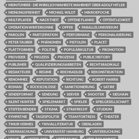
MEIN FÜHRER - DIE WIRKLICH WAHRSTE WAHRHEIT ÜBER ADOLF HITLER
MEINUNGSFREIHEIT
MICHAEL WILDT
MIKROEPOCHE
MULTIPLAYER
NACKTHEIT
OFFENE FLANKE
ÖFFENTLICHKEIT
OPERATION WINTERSONNE
OPFER
PARALLELUNIVERSUM
PAROLEN
PARTIZIPATION
PERFORMANZ
PERSONALISIERUNG
PETER TAUBER
PHÄNOMEN
PISTOLEN
PLACET
PLATTFORMEN
POLITIK
POPULÄRKULTUR
PROMOTION
PROVIDER
PROZESS
PROZESSE
PUBLIC HISTORY
PUBLISHER
QUALIFIZIERUNGSARBEITEN
RECHTSRADIKALE
REDAKTEUER
REGIME
REICHSADLER
REKONSTRUKTION
RENOMMEE
REPUTATION
RICHTUNG
ROBERT HARRIS
ROMAN
RÜCKSCHLÜSSE
SANKTIONIERUNG
SATIRE
SENDEFORMAT
SENDUNG
SERVER
SHOOTER
SIEGHAIN
SILENT HUNTER
SPIELEMARKT
SPIELER
SPIELGESELLSCHAFT
STEFFEN BENDER
STIGMA
STRAFRECHT
STUDIUM
SYMPATHIE
TAGESPOLITIK
TEAM FORTRESS
THEATER
TIMUR VERMES
TRIVIALLITERATUR
ÜBERLADEN
ÜBERRASCHUNG
UNIVERSITÄT HAMBURG
UNTERSUCHUNG
VALVE
VATERLAND
VERFASSUNG
VERLÄSSLICHKEIT