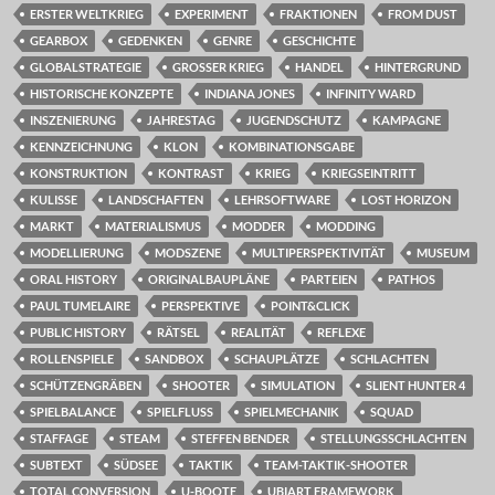
ERSTER WELTKRIEG
EXPERIMENT
FRAKTIONEN
FROM DUST
GEARBOX
GEDENKEN
GENRE
GESCHICHTE
GLOBALSTRATEGIE
GROSSER KRIEG
HANDEL
HINTERGRUND
HISTORISCHE KONZEPTE
INDIANA JONES
INFINITY WARD
INSZENIERUNG
JAHRESTAG
JUGENDSCHUTZ
KAMPAGNE
KENNZEICHNUNG
KLON
KOMBINATIONSGABE
KONSTRUKTION
KONTRAST
KRIEG
KRIEGSEINTRITT
KULISSE
LANDSCHAFTEN
LEHRSOFTWARE
LOST HORIZON
MARKT
MATERIALISMUS
MODDER
MODDING
MODELLIERUNG
MODSZENE
MULTIPERSPEKTIVITÄT
MUSEUM
ORAL HISTORY
ORIGINALBAUPLÄNE
PARTEIEN
PATHOS
PAUL TUMELAIRE
PERSPEKTIVE
POINT&CLICK
PUBLIC HISTORY
RÄTSEL
REALITÄT
REFLEXE
ROLLENSPIELE
SANDBOX
SCHAUPLÄTZE
SCHLACHTEN
SCHÜTZENGRÄBEN
SHOOTER
SIMULATION
SLIENT HUNTER 4
SPIELBALANCE
SPIELFLUSS
SPIELMECHANIK
SQUAD
STAFFAGE
STEAM
STEFFEN BENDER
STELLUNGSSCHLACHTEN
SUBTEXT
SÜDSEE
TAKTIK
TEAM-TAKTIK-SHOOTER
TOTAL CONVERSION
U-BOOTE
UBIART FRAMEWORK