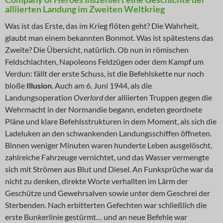
alliierten Landung im Zweiten Weltkrieg
Was ist das Erste, das im Krieg flöten geht? Die Wahrheit,
glaubt man einem bekannten Bonmot. Was ist spätestens das
Zweite? Die Übersicht, natürlich. Ob nun in römischen
Feldschlachten, Napoleons Feldzügen oder dem Kampf um
Verdun: fällt der erste Schuss, ist die Befehlskette nur noch
bloße
Illusion
. Auch am 6. Juni 1944, als die
Landungsoperation
Overlord
der alliierten Truppen gegen die
Wehrmacht in der Normandie begann, endeten geordnete
Pläne und klare Befehlsstrukturen in dem Moment, als sich die
Ladeluken an den schwankenden Landungsschiffen öffneten.
Binnen weniger Minuten waren hunderte Leben ausgelöscht,
zahlreiche Fahrzeuge vernichtet, und das Wasser vermengte
sich mit Strömen aus Blut und Diesel. An Funksprüche war da
nicht zu denken, direkte Worte verhallten im Lärm der
Geschütze und Gewehrsalven sowie unter dem Geschrei der
Sterbenden. Nach erbitterten Gefechten war schließlich die
erste Bunkerlinie gestürmt… und an neue Befehle war