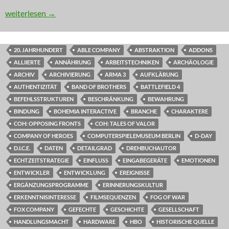
RETRO: Im Schlamm der Geschichte
weiterlesen
→
20. JAHRHUNDERT
ABLE COMPANY
ABSTRAKTION
ADDONS
ALLIIERTE
ANNÄHRUNG
ARBEITSTECHNIKEN
ARCHÄOLOGIE
ARCHIV
ARCHIVIERUNG
ARMA 3
AUFKLÄRUNG
AUTHENTIZITÄT
BAND OF BROTHERS
BATTLEFIELD 4
BEFEHLSSTRUKTUREN
BESCHRÄNKUNG
BEWAHRUNG
BINDUNG
BOHEMIA INTERACTIVE
BRANCHE
CHARAKTERE
COH: OPPOSING FRONTS
COH: TALES OF VALOR
COMPANY OF HEROES
COMPUTERSPIELEMUSEUM BERLIN
D-DAY
D.I.C.E.
DATEN
DETAILGRAD
DREHBUCHAUTOR
ECHTZEITSTRATEGIE
EINFLUSS
EINGABEGERÄTE
EMOTIONEN
ENTWICKLER
ENTWICKLUNG
EREIGNISSE
ERGÄNZUNGSPROGRAMME
ERINNERUNGSKULTUR
ERKENNTNISINTERESSE
FILMSEQUENZEN
FOG OF WAR
FOX COMPANY
GEFECHTE
GESCHICHTE
GESELLSCHAFT
HANDLUNGSMACHT
HARDWARE
HBO
HISTORISCHE QUELLE