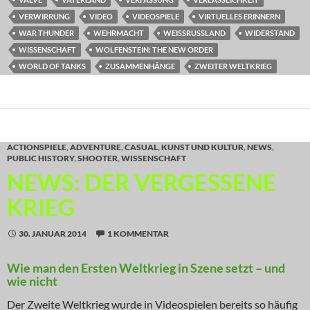
VERWIRRUNG
VIDEO
VIDEOSPIELE
VIRTUELLES ERINNERN
WAR THUNDER
WEHRMACHT
WEISSRUSSLAND
WIDERSTAND
WISSENSCHAFT
WOLFENSTEIN: THE NEW ORDER
WORLD OF TANKS
ZUSAMMENHÄNGE
ZWEITER WELTKRIEG
ACTIONSPIELE
,
ADVENTURE
,
CASUAL
,
KUNST UND KULTUR
,
NEWS
,
PUBLIC HISTORY
,
SHOOTER
,
WISSENSCHAFT
NEWS: DER VERGESSENE
KRIEG
30. JANUAR 2014
1 KOMMENTAR
Wie man den Ersten Weltkrieg in Szene setzt – und
wie nicht
Der Zweite Weltkrieg wurde in Videospielen bereits so häufig