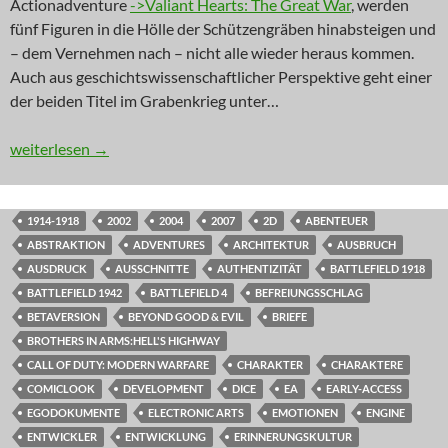
Actionadventure
->Valiant Hearts: The Great War
, werden
fünf Figuren in die Hölle der Schützengräben hinabsteigen und
– dem Vernehmen nach – nicht alle wieder heraus kommen.
Auch aus geschichtswissenschaftlicher Perspektive geht einer
der beiden Titel im Grabenkrieg unter…
NEWS: Der vergessene Krieg
weiterlesen
→
1914-1918
2002
2004
2007
2D
ABENTEUER
ABSTRAKTION
ADVENTURES
ARCHITEKTUR
AUSBRUCH
AUSDRUCK
AUSSCHNITTE
AUTHENTIZITÄT
BATTLEFIELD 1918
BATTLEFIELD 1942
BATTLEFIELD 4
BEFREIUNGSSCHLAG
BETAVERSION
BEYOND GOOD & EVIL
BRIEFE
BROTHERS IN ARMS:HELL'S HIGHWAY
CALL OF DUTY: MODERN WARFARE
CHARAKTER
CHARAKTERE
COMICLOOK
DEVELOPMENT
DICE
EA
EARLY-ACCESS
EGODOKUMENTE
ELECTRONIC ARTS
EMOTIONEN
ENGINE
ENTWICKLER
ENTWICKLUNG
ERINNERUNGSKULTUR