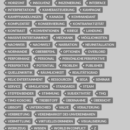
HORIZONT
INSOLVENZ
INSZENIERUNG
INTERFACE
INTERPRETATION
KAMERASTEUERUNG
KAMPAGNE
KAMPFHANDLUNGEN
KANADA
KOMMANDANT
KOMPLEXITÄT
KONSERVIERUNG
KONTRAFAKTIZITÄT
KONTRAST
KONVENTIONEN
KRIEGE
LANDUNG
MASSIVE ENTERTAINMENT
MECHANIK
MÖGLICHKEITEN
NACHWEIS
NACHWELT
NARRATION
NEUINSTALLATION
NORMANDIE
OBERBEFEHL
OPTIONEN
OVERLORD
PERFORMANZ
PERSONAL
PERSÖNLICHE PERSPEKTIVE
PERSPEKTIVE
POTENTIAL
PROBLEM
PUBLISHER
QUELLENKRITIK
RÄUMLICHKEIT
REALITÄTSGRAD
RELIC ENTERTAINMENT
RESSOURCEN
SEGA
SEMINAR
SERVICE
SIMULATION
STANDARDS
STEAM
STEFFEN BENDER
STIMMUNG
SUBJEKTIVITÄT
THQ
TIMO KOSCHIG
TREIBSTOFF
ÜBERNAHME
ÜBERSICHT
UBISOFT
UNTERSCHIED
VALVE
VERALTERUNG
VERBREITUNG
VEREINBARKEIT DES UNVEREINBAREN
VERMITTLUNG
VIRTUELLES ERINNERN
VISUALISIERUNG
WERKZEUG
WISSEN
WORLD IN CONFLICT
Z