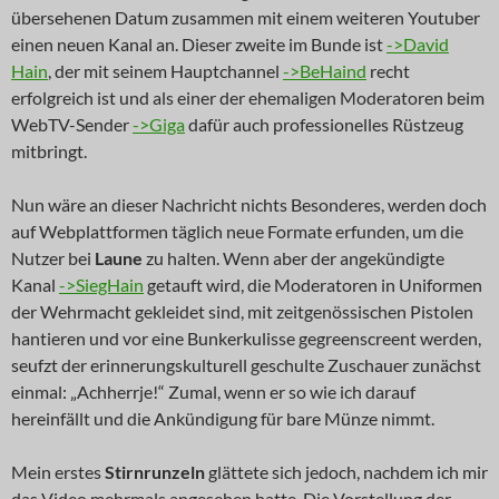
übersehenen Datum zusammen mit einem weiteren Youtuber
einen neuen Kanal an. Dieser zweite im Bunde ist
->David
Hain
, der mit seinem Hauptchannel
->BeHaind
recht
erfolgreich ist und als einer der ehemaligen Moderatoren beim
WebTV-Sender
->Giga
dafür auch professionelles Rüstzeug
mitbringt.
Nun wäre an dieser Nachricht nichts Besonderes, werden doch
auf Webplattformen täglich neue Formate erfunden, um die
Nutzer bei
Laune
zu halten. Wenn aber der angekündigte
Kanal
->SiegHain
getauft wird, die Moderatoren in Uniformen
der Wehrmacht gekleidet sind, mit zeitgenössischen Pistolen
hantieren und vor eine Bunkerkulisse gegreenscreent werden,
seufzt der erinnerungskulturell geschulte Zuschauer zunächst
einmal: „Achherrje!“ Zumal, wenn er so wie ich darauf
hereinfällt und die Ankündigung für bare Münze nimmt.
Mein erstes
Stirnrunzeln
glättete sich jedoch, nachdem ich mir
das Video mehrmals angesehen hatte. Die Vorstellung der