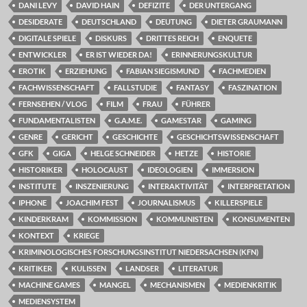
DANI LEVY
DAVID HAIN
DEFIZITE
DER UNTERGANG
DESIDERATE
DEUTSCHLAND
DEUTUNG
DIETER GRAUMANN
DIGITALE SPIELE
DISKURS
DRITTES REICH
ENQUETE
ENTWICKLER
ER IST WIEDER DA!
ERINNERUNGSKULTUR
EROTIK
ERZIEHUNG
FABIAN SIEGISMUND
FACHMEDIEN
FACHWISSENSCHAFT
FALLSTUDIE
FANTASY
FASZINATION
FERNSEHEN / VLOG
FILM
FRAU
FÜHRER
FUNDAMENTALISTEN
G.A.M.E.
GAMESTAR
GAMING
GENRE
GERICHT
GESCHICHTE
GESCHICHTSWISSENSCHAFT
GFK
GIGA
HELGE SCHNEIDER
HETZE
HISTORIE
HISTORIKER
HOLOCAUST
IDEOLOGIEN
IMMERSION
INSTITUTE
INSZENIERUNG
INTERAKTIVITÄT
INTERPRETATION
IPHONE
JOACHIM FEST
JOURNALISMUS
KILLERSPIELE
KINDERKRAM
KOMMISSION
KOMMUNISTEN
KONSUMENTEN
KONTEXT
KRIEGE
KRIMINOLOGISCHES FORSCHUNGSINSTITUT NIEDERSACHSEN (KFN)
KRITIKER
KULISSEN
LANDSER
LITERATUR
MACHINE GAMES
MANGEL
MECHANISMEN
MEDIENKRITIK
MEDIENSYSTEM