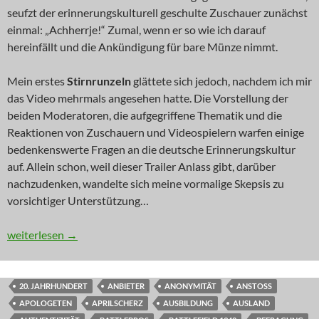
seufzt der erinnerungskulturell geschulte Zuschauer zunächst
einmal: „Achherrje!“ Zumal, wenn er so wie ich darauf
hereinfällt und die Ankündigung für bare Münze nimmt.
Mein erstes
Stirnrunzeln
glättete sich jedoch, nachdem ich mir
das Video mehrmals angesehen hatte. Die Vorstellung der
beiden Moderatoren, die aufgegriffene Thematik und die
Reaktionen von Zuschauern und Videospielern warfen einige
bedenkenswerte Fragen an die deutsche Erinnerungskultur
auf. Allein schon, weil dieser Trailer Anlass gibt, darüber
nachzudenken, wandelte sich meine vormalige Skepsis zu
vorsichtiger Unterstützung…
KOMMENTAR: Bunkermentalitäten
weiterlesen
→
20. JAHRHUNDERT
ANBIETER
ANONYMITÄT
ANSTOSS
APOLOGETEN
APRILSCHERZ
AUSBILDUNG
AUSLAND