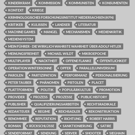
KINDERKRAM
KOMMISSION
KOMMUNISTEN
KONSUMENTEN
KONTEXT
KRIEGE
KRIMINOLOGISCHES FORSCHUNGSINSTITUT NIEDERSACHSEN (KFN)
KRITIKER
KULISSEN
LANDSER
LITERATUR
MACHINE GAMES
MANGEL
MECHANISMEN
MEDIENKRITIK
MEDIENSYSTEM
MEIN FÜHRER - DIE WIRKLICH WAHRSTE WAHRHEIT ÜBER ADOLF HITLER
MEINUNGSFREIHEIT
MICHAEL WILDT
MIKROEPOCHE
MULTIPLAYER
NACKTHEIT
OFFENE FLANKE
ÖFFENTLICHKEIT
OPERATION WINTERSONNE
OPFER
PARALLELUNIVERSUM
PAROLEN
PARTIZIPATION
PERFORMANZ
PERSONALISIERUNG
PETER TAUBER
PHÄNOMEN
PISTOLEN
PLACET
PLATTFORMEN
POLITIK
POPULÄRKULTUR
PROMOTION
PROVIDER
PROZESS
PROZESSE
PUBLIC HISTORY
PUBLISHER
QUALIFIZIERUNGSARBEITEN
RECHTSRADIKALE
REDAKTEUER
REGIME
REICHSADLER
REKONSTRUKTION
RENOMMEE
REPUTATION
RICHTUNG
ROBERT HARRIS
ROMAN
RÜCKSCHLÜSSE
SANKTIONIERUNG
SATIRE
SENDEFORMAT
SENDUNG
SERVER
SHOOTER
SIEGHAIN