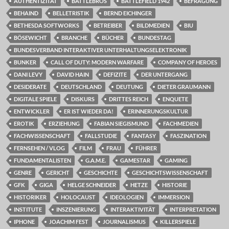
AUTHENTIZITÄT
BATTLEBROS
BATTLEFIELD 1942
BEFRAGUNG
BEHAIND
BELLETRISTIK
BERND EICHINGER
BETHESDA SOFTWORKS
BETREIBER
BILDMEDIEN
BIU
BÖSEWICHT
BRANCHE
BÜCHER
BUNDESTAG
BUNDESVERBAND INTERAKTIVER UNTERHALTUNGSELEKTRONIK
BUNKER
CALL OF DUTY: MODERN WARFARE
COMPANY OF HEROES
DANI LEVY
DAVID HAIN
DEFIZITE
DER UNTERGANG
DESIDERATE
DEUTSCHLAND
DEUTUNG
DIETER GRAUMANN
DIGITALE SPIELE
DISKURS
DRITTES REICH
ENQUETE
ENTWICKLER
ER IST WIEDER DA!
ERINNERUNGSKULTUR
EROTIK
ERZIEHUNG
FABIAN SIEGISMUND
FACHMEDIEN
FACHWISSENSCHAFT
FALLSTUDIE
FANTASY
FASZINATION
FERNSEHEN / VLOG
FILM
FRAU
FÜHRER
FUNDAMENTALISTEN
G.A.M.E.
GAMESTAR
GAMING
GENRE
GERICHT
GESCHICHTE
GESCHICHTSWISSENSCHAFT
GFK
GIGA
HELGE SCHNEIDER
HETZE
HISTORIE
HISTORIKER
HOLOCAUST
IDEOLOGIEN
IMMERSION
INSTITUTE
INSZENIERUNG
INTERAKTIVITÄT
INTERPRETATION
IPHONE
JOACHIM FEST
JOURNALISMUS
KILLERSPIELE