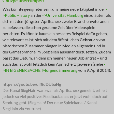
Chuzpe überrumpelt
Was könnte geeigneter sein, um meine neue Tätigkeit in der
-
>Public History
an der
->Universität Hamburg
einzuläuten, als
sich mit dem jüngsten Aprilscherz zweier Branchenveteranen
zu befassen, die schon geraume Zeit über Videospiele
berichten. Es könnte kaum ein besseres Beispiel dafür geben,
wie relevant es ist, sich mit dem öffentlichen
Gebrauch
von
historischen Zusammenhängen in Medien allgemein und in
der Gamesbranche im Speziellen auseinanderzusetzen. Zudem
passt das Datum, an dem ich meinen neuen Job antrat – und
auch das ist wohl letztlich kein Aprilscherz gewesen (siehe
-
>IN EIGENER SACHE: Morgendämmerung
vom 9. April 2014).
httpvh://youtu.be/ulf8dDUbaNg
Der Kanal SiegHain war zwar als Aprilscherz gemeint, erhielt
jedoch so viel positives Feedback, dass er jetzt wohl doch auf
Sendung geht. (SiegHain! Der neue Spielekanal / Kanal
SiegHain via Youtube)