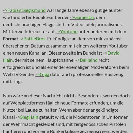
->Fabian Siegismund
war lange Jahre ebenso gut gelaunter
wie fundierter Redakteur bei der
->Gamestar
, dem
deutschsprachigen Flaggschiff im Videospielejournalismus.
Mittlerweile kreuzt er auf
->Youtube
unter anderem mit dem
Format
->BattleBros
. Er kündigte an dem von mir zunächst
übersehenen Datum zusammen mit einem weiteren Youtuber
einen neuen Kanal an. Dieser zweite im Bunde ist
->David
Hain
, der mit seinem Hauptchannel
->BeHaind
recht
erfolgreich ist und als einer der ehemaligen Moderatoren beim
WebTV-Sender
->Giga
dafür auch professionelles Rüstzeug
mitbringt.
Nun wäre an dieser Nachricht nichts Besonderes, werden doch
auf Webplattformen täglich neue Formate erfunden, um die
Nutzer bei
Laune
zu halten. Wenn aber der angekündigte
Kanal
->SiegHain
getauft wird, die Moderatoren in Uniformen
der Wehrmacht gekleidet sind, mit zeitgenössischen Pistolen
hantieren und vor eine Bunkerkulisse gegreenscreent werden,