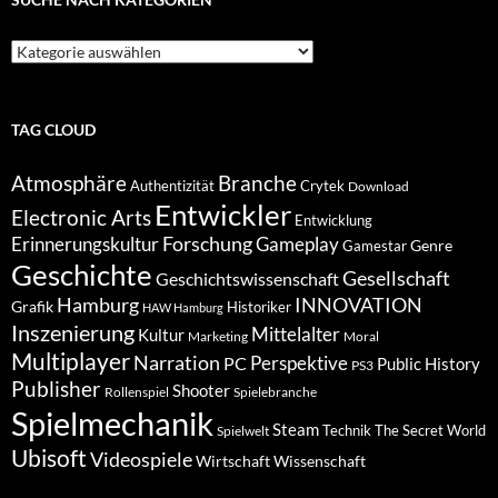
Suche
nach
Kategorien
TAG CLOUD
Atmosphäre
Branche
Authentizität
Crytek
Download
Entwickler
Electronic Arts
Entwicklung
Forschung
Gameplay
Erinnerungskultur
Genre
Gamestar
Geschichte
Gesellschaft
Geschichtswissenschaft
Hamburg
INNOVATION
Grafik
Historiker
HAW Hamburg
Inszenierung
Mittelalter
Kultur
Marketing
Moral
Multiplayer
Narration
PC
Perspektive
Public History
PS3
Publisher
Shooter
Rollenspiel
Spielebranche
Spielmechanik
Steam
Spielwelt
Technik
The Secret World
Ubisoft
Videospiele
Wissenschaft
Wirtschaft