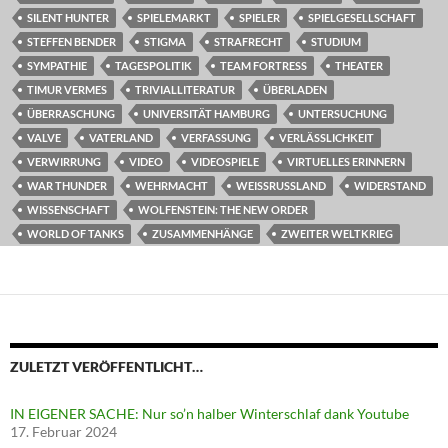
SILENT HUNTER
SPIELEMARKT
SPIELER
SPIELGESELLSCHAFT
STEFFEN BENDER
STIGMA
STRAFRECHT
STUDIUM
SYMPATHIE
TAGESPOLITIK
TEAM FORTRESS
THEATER
TIMUR VERMES
TRIVIALLITERATUR
ÜBERLADEN
ÜBERRASCHUNG
UNIVERSITÄT HAMBURG
UNTERSUCHUNG
VALVE
VATERLAND
VERFASSUNG
VERLÄSSLICHKEIT
VERWIRRUNG
VIDEO
VIDEOSPIELE
VIRTUELLES ERINNERN
WAR THUNDER
WEHRMACHT
WEISSRUSSLAND
WIDERSTAND
WISSENSCHAFT
WOLFENSTEIN: THE NEW ORDER
WORLD OF TANKS
ZUSAMMENHÄNGE
ZWEITER WELTKRIEG
ZULETZT VERÖFFENTLICHT…
IN EIGENER SACHE: Nur so’n halber Winterschlaf dank Youtube
17. Februar 2024