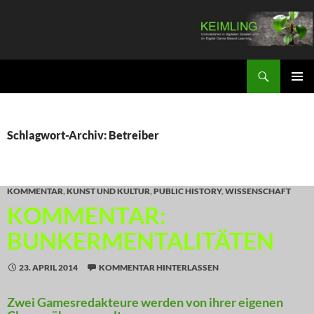
Zum
Inhalt
springen
Suchen
KEIMLING
PRIMÄR
MENÜ
Schlagwort-Archiv: Betreiber
KOMMENTAR
,
KUNST UND KULTUR
,
PUBLIC HISTORY
,
WISSENSCHAFT
KOMMENTAR:
BUNKERMENTALITÄTEN
23. APRIL 2014
KOMMENTAR HINTERLASSEN
Zwei Gamesredakteure werden von ihrer eigenen