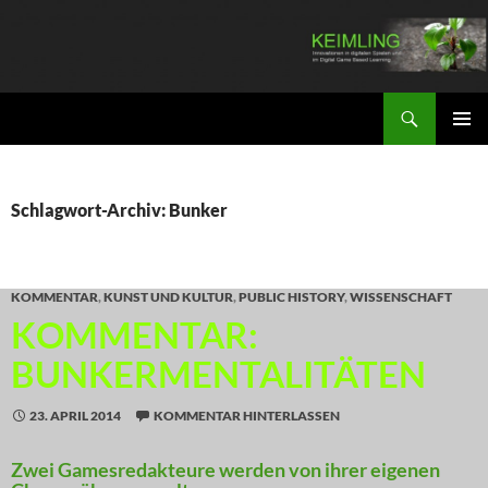
Zum
Inhalt
springen
Suchen
KEIMLING
PRIMÄR
MENÜ
Schlagwort-Archiv: Bunker
KOMMENTAR
,
KUNST UND KULTUR
,
PUBLIC HISTORY
,
WISSENSCHAFT
KOMMENTAR:
BUNKERMENTALITÄTEN
23. APRIL 2014
KOMMENTAR HINTERLASSEN
Zwei Gamesredakteure werden von ihrer eigenen