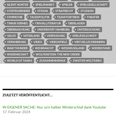
SILENT HUNTER
SPIELEMARKT
SPIELER
SPIELGESELLSCHAFT
STEFFEN BENDER
STIGMA
STRAFRECHT
STUDIUM
SYMPATHIE
TAGESPOLITIK
TEAM FORTRESS
THEATER
TIMUR VERMES
TRIVIALLITERATUR
ÜBERLADEN
ÜBERRASCHUNG
UNIVERSITÄT HAMBURG
UNTERSUCHUNG
VALVE
VATERLAND
VERFASSUNG
VERLÄSSLICHKEIT
VERWIRRUNG
VIDEO
VIDEOSPIELE
VIRTUELLES ERINNERN
WAR THUNDER
WEHRMACHT
WEISSRUSSLAND
WIDERSTAND
WISSENSCHAFT
WOLFENSTEIN: THE NEW ORDER
WORLD OF TANKS
ZUSAMMENHÄNGE
ZWEITER WELTKRIEG
ZULETZT VERÖFFENTLICHT…
IN EIGENER SACHE: Nur so’n halber Winterschlaf dank Youtube
17. Februar 2024