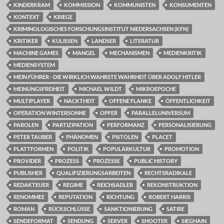
KINDERKRAM
KOMMISSION
KOMMUNISTEN
KONSUMENTEN
KONTEXT
KRIEGE
KRIMINOLOGISCHES FORSCHUNGSINSTITUT NIEDERSACHSEN (KFN)
KRITIKER
KULISSEN
LANDSER
LITERATUR
MACHINE GAMES
MANGEL
MECHANISMEN
MEDIENKRITIK
MEDIENSYSTEM
MEIN FÜHRER - DIE WIRKLICH WAHRSTE WAHRHEIT ÜBER ADOLF HITLER
MEINUNGSFREIHEIT
MICHAEL WILDT
MIKROEPOCHE
MULTIPLAYER
NACKTHEIT
OFFENE FLANKE
ÖFFENTLICHKEIT
OPERATION WINTERSONNE
OPFER
PARALLELUNIVERSUM
PAROLEN
PARTIZIPATION
PERFORMANZ
PERSONALISIERUNG
PETER TAUBER
PHÄNOMEN
PISTOLEN
PLACET
PLATTFORMEN
POLITIK
POPULÄRKULTUR
PROMOTION
PROVIDER
PROZESS
PROZESSE
PUBLIC HISTORY
PUBLISHER
QUALIFIZIERUNGSARBEITEN
RECHTSRADIKALE
REDAKTEUER
REGIME
REICHSADLER
REKONSTRUKTION
RENOMMEE
REPUTATION
RICHTUNG
ROBERT HARRIS
ROMAN
RÜCKSCHLÜSSE
SANKTIONIERUNG
SATIRE
SENDEFORMAT
SENDUNG
SERVER
SHOOTER
SIEGHAIN