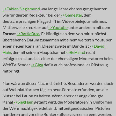
->Fabian Siegismund
war lange Jahre ebenso gut gelaunter
wie fundierter Redakteur bei der
->Gamestar
, dem
deutschsprachigen Flaggschiff im Videospielejournalismus.
Mittlerweile kreuzt er auf
->Youtube
unter anderem mit dem
Format
->BattleBros
. Er kündigte an dem von mir zunächst
übersehenen Datum zusammen mit einem weiteren Youtuber
einen neuen Kanal an. Dieser zweite im Bunde ist
->David
Hain
, der mit seinem Hauptchannel
->BeHaind
recht
erfolgreich ist und als einer der ehemaligen Moderatoren beim
WebTV-Sender
->Giga
dafür auch professionelles Rüstzeug
mitbringt.
Nun wäre an dieser Nachricht nichts Besonderes, werden doch
auf Webplattformen täglich neue Formate erfunden, um die
Nutzer bei
Laune
zu halten. Wenn aber der angekündigte
Kanal
->SiegHain
getauft wird, die Moderatoren in Uniformen
der Wehrmacht gekleidet sind, mit zeitgenössischen Pistolen
hantieren und vor eine Bunkerkulisse gegreenscreent werden,