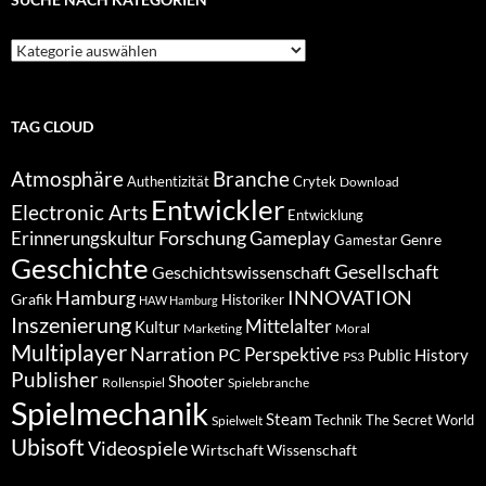
Suche
nach
Kategorien
TAG CLOUD
Atmosphäre
Branche
Authentizität
Crytek
Download
Entwickler
Electronic Arts
Entwicklung
Forschung
Gameplay
Erinnerungskultur
Genre
Gamestar
Geschichte
Gesellschaft
Geschichtswissenschaft
Hamburg
INNOVATION
Grafik
Historiker
HAW Hamburg
Inszenierung
Mittelalter
Kultur
Marketing
Moral
Multiplayer
Narration
PC
Perspektive
Public History
PS3
Publisher
Shooter
Rollenspiel
Spielebranche
Spielmechanik
Steam
Spielwelt
Technik
The Secret World
Ubisoft
Videospiele
Wissenschaft
Wirtschaft