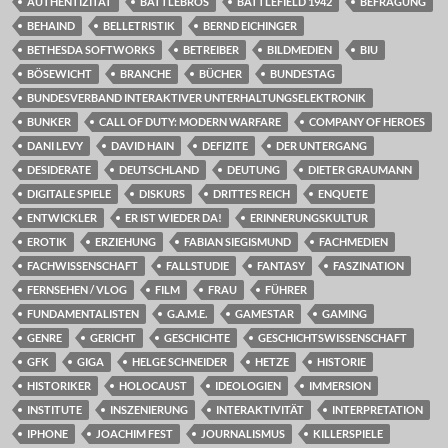
AUTHENTIZITÄT
BATTLEBROS
BATTLEFIELD 1942
BEFRAGUNG
BEHAIND
BELLETRISTIK
BERND EICHINGER
BETHESDA SOFTWORKS
BETREIBER
BILDMEDIEN
BIU
BÖSEWICHT
BRANCHE
BÜCHER
BUNDESTAG
BUNDESVERBAND INTERAKTIVER UNTERHALTUNGSELEKTRONIK
BUNKER
CALL OF DUTY: MODERN WARFARE
COMPANY OF HEROES
DANI LEVY
DAVID HAIN
DEFIZITE
DER UNTERGANG
DESIDERATE
DEUTSCHLAND
DEUTUNG
DIETER GRAUMANN
DIGITALE SPIELE
DISKURS
DRITTES REICH
ENQUETE
ENTWICKLER
ER IST WIEDER DA!
ERINNERUNGSKULTUR
EROTIK
ERZIEHUNG
FABIAN SIEGISMUND
FACHMEDIEN
FACHWISSENSCHAFT
FALLSTUDIE
FANTASY
FASZINATION
FERNSEHEN / VLOG
FILM
FRAU
FÜHRER
FUNDAMENTALISTEN
G.A.M.E.
GAMESTAR
GAMING
GENRE
GERICHT
GESCHICHTE
GESCHICHTSWISSENSCHAFT
GFK
GIGA
HELGE SCHNEIDER
HETZE
HISTORIE
HISTORIKER
HOLOCAUST
IDEOLOGIEN
IMMERSION
INSTITUTE
INSZENIERUNG
INTERAKTIVITÄT
INTERPRETATION
IPHONE
JOACHIM FEST
JOURNALISMUS
KILLERSPIELE