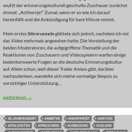
seufzt der erinnerungskulturell geschulte Zuschauer zunächst
einmal: „Achherrje!“ Zumal, wenn er so wie ich darauf
hereinfällt und die Ankündigung für bare Münze nimmt.
Mein erstes
Stirnrunzeln
glättete sich jedoch, nachdem ich mir
das Video mehrmals angesehen hatte. Die Vorstellung der
beiden Moderatoren, die aufgegriffene Thematik und die
Reaktionen von Zuschauern und Videospielern warfen einige
bedenkenswerte Fragen an die deutsche Erinnerungskultur
auf. Allein schon, weil dieser Trailer Anlass gibt, darüber
nachzudenken, wandelte sich meine vormalige Skepsis zu
vorsichtiger Unterstützung…
KOMMENTAR: Bunkermentalitäten
weiterlesen
→
20. JAHRHUNDERT
ANBIETER
ANONYMITÄT
ANSTOSS
APOLOGETEN
APRILSCHERZ
AUSBILDUNG
AUSLAND