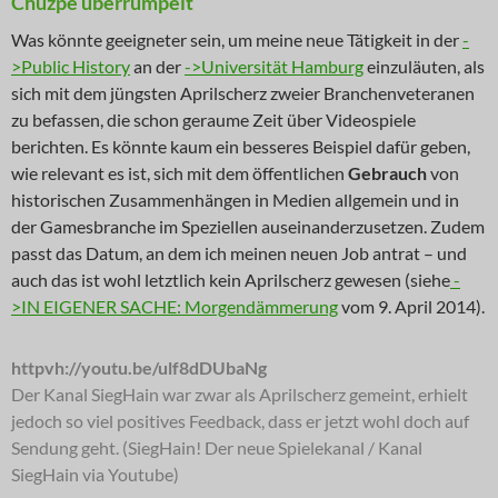
Chuzpe überrumpelt
Was könnte geeigneter sein, um meine neue Tätigkeit in der
-
>Public History
an der
->Universität Hamburg
einzuläuten, als
sich mit dem jüngsten Aprilscherz zweier Branchenveteranen
zu befassen, die schon geraume Zeit über Videospiele
berichten. Es könnte kaum ein besseres Beispiel dafür geben,
wie relevant es ist, sich mit dem öffentlichen
Gebrauch
von
historischen Zusammenhängen in Medien allgemein und in
der Gamesbranche im Speziellen auseinanderzusetzen. Zudem
passt das Datum, an dem ich meinen neuen Job antrat – und
auch das ist wohl letztlich kein Aprilscherz gewesen (siehe
-
>IN EIGENER SACHE: Morgendämmerung
vom 9. April 2014).
httpvh://youtu.be/ulf8dDUbaNg
Der Kanal SiegHain war zwar als Aprilscherz gemeint, erhielt
jedoch so viel positives Feedback, dass er jetzt wohl doch auf
Sendung geht. (SiegHain! Der neue Spielekanal / Kanal
SiegHain via Youtube)