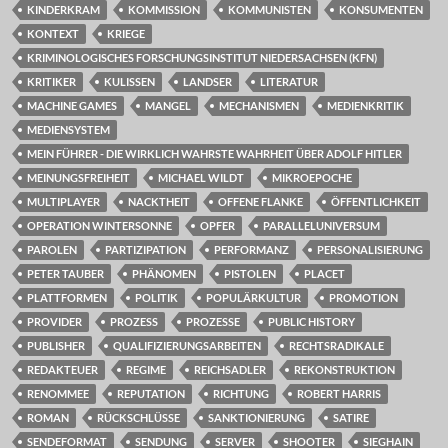
KINDERKRAM
KOMMISSION
KOMMUNISTEN
KONSUMENTEN
KONTEXT
KRIEGE
KRIMINOLOGISCHES FORSCHUNGSINSTITUT NIEDERSACHSEN (KFN)
KRITIKER
KULISSEN
LANDSER
LITERATUR
MACHINE GAMES
MANGEL
MECHANISMEN
MEDIENKRITIK
MEDIENSYSTEM
MEIN FÜHRER - DIE WIRKLICH WAHRSTE WAHRHEIT ÜBER ADOLF HITLER
MEINUNGSFREIHEIT
MICHAEL WILDT
MIKROEPOCHE
MULTIPLAYER
NACKTHEIT
OFFENE FLANKE
ÖFFENTLICHKEIT
OPERATION WINTERSONNE
OPFER
PARALLELUNIVERSUM
PAROLEN
PARTIZIPATION
PERFORMANZ
PERSONALISIERUNG
PETER TAUBER
PHÄNOMEN
PISTOLEN
PLACET
PLATTFORMEN
POLITIK
POPULÄRKULTUR
PROMOTION
PROVIDER
PROZESS
PROZESSE
PUBLIC HISTORY
PUBLISHER
QUALIFIZIERUNGSARBEITEN
RECHTSRADIKALE
REDAKTEUER
REGIME
REICHSADLER
REKONSTRUKTION
RENOMMEE
REPUTATION
RICHTUNG
ROBERT HARRIS
ROMAN
RÜCKSCHLÜSSE
SANKTIONIERUNG
SATIRE
SENDEFORMAT
SENDUNG
SERVER
SHOOTER
SIEGHAIN