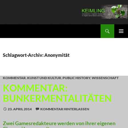
Zum
Inhalt
springen
Suchen
KEIMLING
PRIMÄR
MENÜ
Schlagwort-Archiv: Anonymität
KOMMENTAR
,
KUNST UND KULTUR
,
PUBLIC HISTORY
,
WISSENSCHAFT
KOMMENTAR:
BUNKERMENTALITÄTEN
23. APRIL 2014
KOMMENTAR HINTERLASSEN
Zwei Gamesredakteure werden von ihrer eigenen