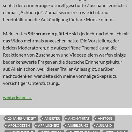
seufzt der erinnerungskulturell geschulte Zuschauer zunächst
einmal: „Achherrje!“ Zumal, wenn er so wie ich darauf
hereinfällt und die Ankündigung für bare Münze nimmt.
Mein erstes
Stirnrunzeln
glättete sich jedoch, nachdem ich mir
das Video mehrmals angesehen hatte. Die Vorstellung der
beiden Moderatoren, die aufgegriffene Thematik und die
Reaktionen von Zuschauern und Videospielern warfen einige
bedenkenswerte Fragen an die deutsche Erinnerungskultur
auf. Allein schon, weil dieser Trailer Anlass gibt, darüber
nachzudenken, wandelte sich meine vormalige Skepsis zu
vorsichtiger Unterstützung…
KOMMENTAR: Bunkermentalitäten
weiterlesen
→
20. JAHRHUNDERT
ANBIETER
ANONYMITÄT
ANSTOSS
APOLOGETEN
APRILSCHERZ
AUSBILDUNG
AUSLAND