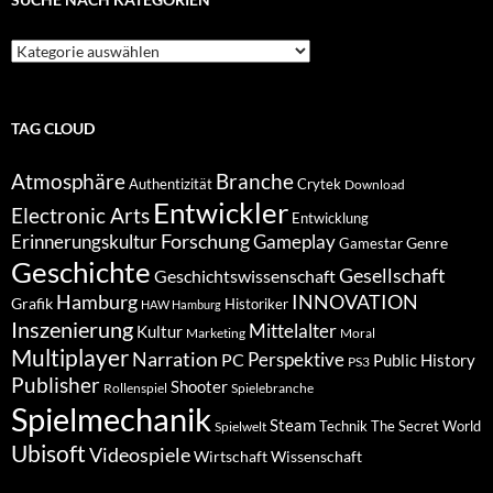
Suche
nach
Kategorien
TAG CLOUD
Atmosphäre
Branche
Authentizität
Crytek
Download
Entwickler
Electronic Arts
Entwicklung
Forschung
Gameplay
Erinnerungskultur
Genre
Gamestar
Geschichte
Gesellschaft
Geschichtswissenschaft
Hamburg
INNOVATION
Grafik
Historiker
HAW Hamburg
Inszenierung
Mittelalter
Kultur
Marketing
Moral
Multiplayer
Narration
PC
Perspektive
Public History
PS3
Publisher
Shooter
Rollenspiel
Spielebranche
Spielmechanik
Steam
Spielwelt
Technik
The Secret World
Ubisoft
Videospiele
Wissenschaft
Wirtschaft