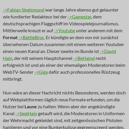
->Fabian Siegismund
war lange Jahre ebenso gut gelaunter
wie fundierter Redakteur bei der
->Gamestar
, dem
deutschsprachigen Flaggschiff im Videospielejournalismus.
Mittlerweile kreuzt er auf
->Youtube
unter anderem mit dem
Format
->BattleBros
. Er kündigte an dem von mir zunächst
übersehenen Datum zusammen mit einem weiteren Youtuber
einen neuen Kanal an. Dieser zweite im Bunde ist
->David
Hain
, der mit seinem Hauptchannel
->BeHaind
recht
erfolgreich ist und als einer der ehemaligen Moderatoren beim
WebTV-Sender
->Giga
dafür auch professionelles Rüstzeug
mitbringt.
Nun wäre an dieser Nachricht nichts Besonderes, werden doch
auf Webplattformen täglich neue Formate erfunden, um die
Nutzer bei
Laune
zu halten. Wenn aber der angekündigte
Kanal
->SiegHain
getauft wird, die Moderatoren in Uniformen
der Wehrmacht gekleidet sind, mit zeitgenössischen Pistolen
hantieren und vor eine Bunkerkulisse gegreenscreent werden,