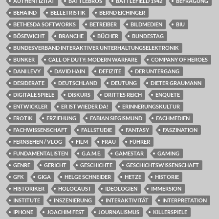
AUTHENTIZITÄT
BATTLEBROS
BATTLEFIELD 1942
BEFRAGUNG
BEHAIND
BELLETRISTIK
BERND EICHINGER
BETHESDA SOFTWORKS
BETREIBER
BILDMEDIEN
BIU
BÖSEWICHT
BRANCHE
BÜCHER
BUNDESTAG
BUNDESVERBAND INTERAKTIVER UNTERHALTUNGSELEKTRONIK
BUNKER
CALL OF DUTY: MODERN WARFARE
COMPANY OF HEROES
DANI LEVY
DAVID HAIN
DEFIZITE
DER UNTERGANG
DESIDERATE
DEUTSCHLAND
DEUTUNG
DIETER GRAUMANN
DIGITALE SPIELE
DISKURS
DRITTES REICH
ENQUETE
ENTWICKLER
ER IST WIEDER DA!
ERINNERUNGSKULTUR
EROTIK
ERZIEHUNG
FABIAN SIEGISMUND
FACHMEDIEN
FACHWISSENSCHAFT
FALLSTUDIE
FANTASY
FASZINATION
FERNSEHEN / VLOG
FILM
FRAU
FÜHRER
FUNDAMENTALISTEN
G.A.M.E.
GAMESTAR
GAMING
GENRE
GERICHT
GESCHICHTE
GESCHICHTSWISSENSCHAFT
GFK
GIGA
HELGE SCHNEIDER
HETZE
HISTORIE
HISTORIKER
HOLOCAUST
IDEOLOGIEN
IMMERSION
INSTITUTE
INSZENIERUNG
INTERAKTIVITÄT
INTERPRETATION
IPHONE
JOACHIM FEST
JOURNALISMUS
KILLERSPIELE