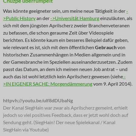
Chuzpe überrumpelt
Was könnte geeigneter sein, um meine neue Tätigkeit in der
-
>Public History
an der
->Universität Hamburg
einzuläuten, als
sich mit dem jüngsten Aprilscherz zweier Branchenveteranen
zu befassen, die schon geraume Zeit über Videospiele
berichten. Es könnte kaum ein besseres Beispiel dafür geben,
wie relevant es ist, sich mit dem öffentlichen
Gebrauch
von
historischen Zusammenhängen in Medien allgemein und in
der Gamesbranche im Speziellen auseinanderzusetzen. Zudem
passt das Datum, an dem ich meinen neuen Job antrat – und
auch das ist wohl letztlich kein Aprilscherz gewesen (siehe
-
>IN EIGENER SACHE: Morgendämmerung
vom 9. April 2014).
httpvh://youtu.be/ulf8dDUbaNg
Der Kanal SiegHain war zwar als Aprilscherz gemeint, erhielt
jedoch so viel positives Feedback, dass er jetzt wohl doch auf
Sendung geht. (SiegHain! Der neue Spielekanal / Kanal
SiegHain via Youtube)