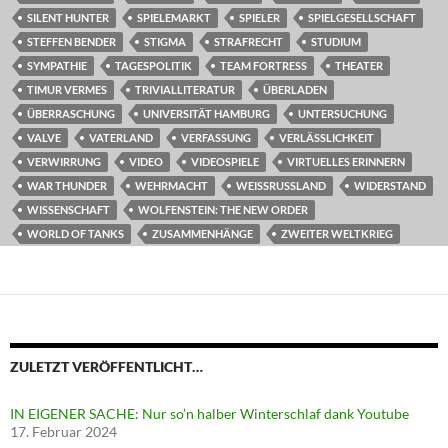
SILENT HUNTER
SPIELEMARKT
SPIELER
SPIELGESELLSCHAFT
STEFFEN BENDER
STIGMA
STRAFRECHT
STUDIUM
SYMPATHIE
TAGESPOLITIK
TEAM FORTRESS
THEATER
TIMUR VERMES
TRIVIALLITERATUR
ÜBERLADEN
ÜBERRASCHUNG
UNIVERSITÄT HAMBURG
UNTERSUCHUNG
VALVE
VATERLAND
VERFASSUNG
VERLÄSSLICHKEIT
VERWIRRUNG
VIDEO
VIDEOSPIELE
VIRTUELLES ERINNERN
WAR THUNDER
WEHRMACHT
WEISSRUSSLAND
WIDERSTAND
WISSENSCHAFT
WOLFENSTEIN: THE NEW ORDER
WORLD OF TANKS
ZUSAMMENHÄNGE
ZWEITER WELTKRIEG
ZULETZT VERÖFFENTLICHT…
IN EIGENER SACHE: Nur so’n halber Winterschlaf dank Youtube
17. Februar 2024