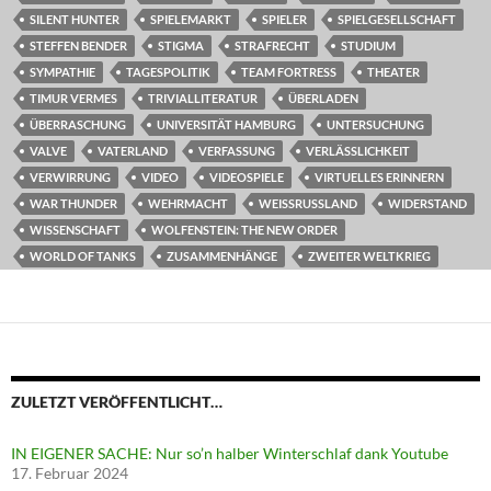
SILENT HUNTER
SPIELEMARKT
SPIELER
SPIELGESELLSCHAFT
STEFFEN BENDER
STIGMA
STRAFRECHT
STUDIUM
SYMPATHIE
TAGESPOLITIK
TEAM FORTRESS
THEATER
TIMUR VERMES
TRIVIALLITERATUR
ÜBERLADEN
ÜBERRASCHUNG
UNIVERSITÄT HAMBURG
UNTERSUCHUNG
VALVE
VATERLAND
VERFASSUNG
VERLÄSSLICHKEIT
VERWIRRUNG
VIDEO
VIDEOSPIELE
VIRTUELLES ERINNERN
WAR THUNDER
WEHRMACHT
WEISSRUSSLAND
WIDERSTAND
WISSENSCHAFT
WOLFENSTEIN: THE NEW ORDER
WORLD OF TANKS
ZUSAMMENHÄNGE
ZWEITER WELTKRIEG
ZULETZT VERÖFFENTLICHT…
IN EIGENER SACHE: Nur so’n halber Winterschlaf dank Youtube
17. Februar 2024