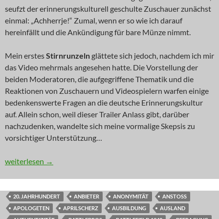
seufzt der erinnerungskulturell geschulte Zuschauer zunächst
einmal: „Achherrje!“ Zumal, wenn er so wie ich darauf
hereinfällt und die Ankündigung für bare Münze nimmt.
Mein erstes
Stirnrunzeln
glättete sich jedoch, nachdem ich mir
das Video mehrmals angesehen hatte. Die Vorstellung der
beiden Moderatoren, die aufgegriffene Thematik und die
Reaktionen von Zuschauern und Videospielern warfen einige
bedenkenswerte Fragen an die deutsche Erinnerungskultur
auf. Allein schon, weil dieser Trailer Anlass gibt, darüber
nachzudenken, wandelte sich meine vormalige Skepsis zu
vorsichtiger Unterstützung…
KOMMENTAR: Bunkermentalitäten
weiterlesen
→
20. JAHRHUNDERT
ANBIETER
ANONYMITÄT
ANSTOSS
APOLOGETEN
APRILSCHERZ
AUSBILDUNG
AUSLAND