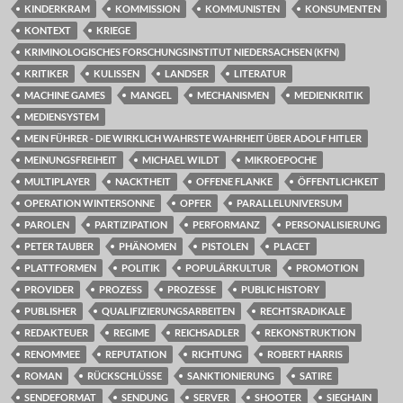
KINDERKRAM
KOMMISSION
KOMMUNISTEN
KONSUMENTEN
KONTEXT
KRIEGE
KRIMINOLOGISCHES FORSCHUNGSINSTITUT NIEDERSACHSEN (KFN)
KRITIKER
KULISSEN
LANDSER
LITERATUR
MACHINE GAMES
MANGEL
MECHANISMEN
MEDIENKRITIK
MEDIENSYSTEM
MEIN FÜHRER - DIE WIRKLICH WAHRSTE WAHRHEIT ÜBER ADOLF HITLER
MEINUNGSFREIHEIT
MICHAEL WILDT
MIKROEPOCHE
MULTIPLAYER
NACKTHEIT
OFFENE FLANKE
ÖFFENTLICHKEIT
OPERATION WINTERSONNE
OPFER
PARALLELUNIVERSUM
PAROLEN
PARTIZIPATION
PERFORMANZ
PERSONALISIERUNG
PETER TAUBER
PHÄNOMEN
PISTOLEN
PLACET
PLATTFORMEN
POLITIK
POPULÄRKULTUR
PROMOTION
PROVIDER
PROZESS
PROZESSE
PUBLIC HISTORY
PUBLISHER
QUALIFIZIERUNGSARBEITEN
RECHTSRADIKALE
REDAKTEUER
REGIME
REICHSADLER
REKONSTRUKTION
RENOMMEE
REPUTATION
RICHTUNG
ROBERT HARRIS
ROMAN
RÜCKSCHLÜSSE
SANKTIONIERUNG
SATIRE
SENDEFORMAT
SENDUNG
SERVER
SHOOTER
SIEGHAIN