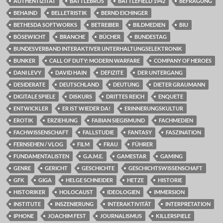
AUTHENTIZITÄT
BATTLEBROS
BATTLEFIELD 1942
BEFRAGUNG
BEHAIND
BELLETRISTIK
BERND EICHINGER
BETHESDA SOFTWORKS
BETREIBER
BILDMEDIEN
BIU
BÖSEWICHT
BRANCHE
BÜCHER
BUNDESTAG
BUNDESVERBAND INTERAKTIVER UNTERHALTUNGSELEKTRONIK
BUNKER
CALL OF DUTY: MODERN WARFARE
COMPANY OF HEROES
DANI LEVY
DAVID HAIN
DEFIZITE
DER UNTERGANG
DESIDERATE
DEUTSCHLAND
DEUTUNG
DIETER GRAUMANN
DIGITALE SPIELE
DISKURS
DRITTES REICH
ENQUETE
ENTWICKLER
ER IST WIEDER DA!
ERINNERUNGSKULTUR
EROTIK
ERZIEHUNG
FABIAN SIEGISMUND
FACHMEDIEN
FACHWISSENSCHAFT
FALLSTUDIE
FANTASY
FASZINATION
FERNSEHEN / VLOG
FILM
FRAU
FÜHRER
FUNDAMENTALISTEN
G.A.M.E.
GAMESTAR
GAMING
GENRE
GERICHT
GESCHICHTE
GESCHICHTSWISSENSCHAFT
GFK
GIGA
HELGE SCHNEIDER
HETZE
HISTORIE
HISTORIKER
HOLOCAUST
IDEOLOGIEN
IMMERSION
INSTITUTE
INSZENIERUNG
INTERAKTIVITÄT
INTERPRETATION
IPHONE
JOACHIM FEST
JOURNALISMUS
KILLERSPIELE