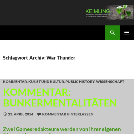
Zum
Inhalt
springen
Suchen
KEIMLING
PRIMÄR
MENÜ
Schlagwort-Archiv: War Thunder
KOMMENTAR
,
KUNST UND KULTUR
,
PUBLIC HISTORY
,
WISSENSCHAFT
KOMMENTAR:
BUNKERMENTALITÄTEN
23. APRIL 2014
KOMMENTAR HINTERLASSEN
Zwei Gamesredakteure werden von ihrer eigenen