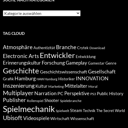
Suche
nach
Kategorien
TAG CLOUD
Atmosphäre
Branche
Authentizität
Crytek
Download
Entwickler
Electronic Arts
Entwicklung
Forschung
Gameplay
Erinnerungskultur
Genre
Gamestar
Geschichte
Gesellschaft
Geschichtswissenschaft
Hamburg
INNOVATION
Grafik
Historiker
HAW Hamburg
Inszenierung
Mittelalter
Kultur
Marketing
Moral
Multiplayer
Narration
PC
Perspektive
Public History
PS3
Publisher
Shooter
Rollenspiel
Spielebranche
Spielmechanik
Steam
Spielwelt
Technik
The Secret World
Ubisoft
Videospiele
Wissenschaft
Wirtschaft