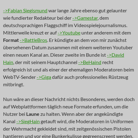
->Fabian Siegismund
war lange Jahre ebenso gut gelaunter
wie fundierter Redakteur bei der
->Gamestar
, dem
deutschsprachigen Flaggschiff im Videospielejournalismus.
Mittlerweile kreuzt er auf
->Youtube
unter anderem mit dem
Format
->BattleBros
. Er kündigte an dem von mir zunächst
übersehenen Datum zusammen mit einem weiteren Youtuber
einen neuen Kanal an. Dieser zweite im Bunde ist
->David
Hain
, der mit seinem Hauptchannel
->BeHaind
recht
erfolgreich ist und als einer der ehemaligen Moderatoren beim
WebTV-Sender
->Giga
dafür auch professionelles Rüstzeug
mitbringt.
Nun wäre an dieser Nachricht nichts Besonderes, werden doch
auf Webplattformen täglich neue Formate erfunden, um die
Nutzer bei
Laune
zu halten. Wenn aber der angekündigte
Kanal
->SiegHain
getauft wird, die Moderatoren in Uniformen
der Wehrmacht gekleidet sind, mit zeitgenössischen Pistolen
hantieren und vor eine Bunkerkulisse gegreenscreent werden,