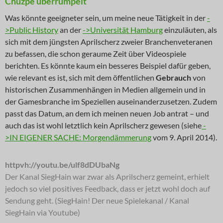
Chuzpe überrumpelt
Was könnte geeigneter sein, um meine neue Tätigkeit in der
-
>Public History
an der
->Universität Hamburg
einzuläuten, als
sich mit dem jüngsten Aprilscherz zweier Branchenveteranen
zu befassen, die schon geraume Zeit über Videospiele
berichten. Es könnte kaum ein besseres Beispiel dafür geben,
wie relevant es ist, sich mit dem öffentlichen
Gebrauch
von
historischen Zusammenhängen in Medien allgemein und in
der Gamesbranche im Speziellen auseinanderzusetzen. Zudem
passt das Datum, an dem ich meinen neuen Job antrat – und
auch das ist wohl letztlich kein Aprilscherz gewesen (siehe
-
>IN EIGENER SACHE: Morgendämmerung
vom 9. April 2014).
httpvh://youtu.be/ulf8dDUbaNg
Der Kanal SiegHain war zwar als Aprilscherz gemeint, erhielt
jedoch so viel positives Feedback, dass er jetzt wohl doch auf
Sendung geht. (SiegHain! Der neue Spielekanal / Kanal
SiegHain via Youtube)