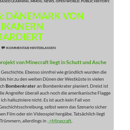
-BASED LEARNING
,
MMOG
,
NEWS
,
OPEN WORLD
,
PUBLIC HISTORY
,
: DÄNEMARK VON
IKANERN
ARDIERT
KOMMENTAR HINTERLASSEN
rojekt von Minecraft liegt in Schutt und Asche
Geschichte. Ebenso sinnfrei wie gründlich wurden die
bis hin zu den weiten Dünen der Westküste in vielen
rch
Bombenkrater
an Bombenkrater planiert. Dreist ist
ie Angreifer überall auch noch die amerikanische Flagge
 ich halluziniere nicht. Es ist auch kein Fall von
Geschichtsschreibung, selbst wenn das Szenario sicher
inen Film oder ein Videospiel hergäbe. Tatsächlich liegt
Trümmern, allerdings in
->Minecraft
.