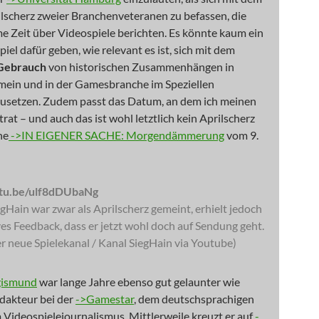
lscherz zweier Branchenveteranen zu befassen, die
e Zeit über Videospiele berichten. Es könnte kaum ein
piel dafür geben, wie relevant es ist, sich mit dem
Gebrauch
von historischen Zusammenhängen in
mein und in der Gamesbranche im Speziellen
usetzen. Zudem passt das Datum, an dem ich meinen
rat – und auch das ist wohl letztlich kein Aprilscherz
he
->IN EIGENER SACHE: Morgendämmerung
vom 9.
utu.be/ulf8dDUbaNg
gHain war zwar als Aprilscherz gemeint, erhielt jedoch
ives Feedback, dass er jetzt wohl doch auf Sendung geht.
r neue Spielekanal / Kanal SiegHain via Youtube)
gismund
war lange Jahre ebenso gut gelaunter wie
dakteur bei der
->Gamestar
, dem deutschsprachigen
m Videospielejournalismus. Mittlerweile kreuzt er auf
-