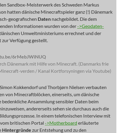
alen Sandbox-Meisterwerk des Schweden Markus
son hatten dänische Minecraftspieler ganz (!) Dänemark
isch-geografischen
Daten
nachgebildet. Die dem
genden Informationen wurden von der
->Geodaten-
dänischen Umweltministeriums errechnet und der
 zur Verfügung gestellt.
outu.be/6rMebJWiNUQ
rch Dänemark mit Hilfe von Minecraft. (Danmarks frie
Minecraft-verden / Kanal Kortforsyningen via Youtube)
 Simon Kokkendorf und Thorbjørn Nielsen verbauten
en von Minecraftblöcken, einerseits, um dänische
ie bedenkliche Ansammlung sensibler Daten beim
inzuweisen, andererseits sehen sie durchaus auch die
ildungsprozesse. In einem telefonischen Interview mit
 vom britischen Portal
->Motherboard
erläuterte
e
Hintergründe
zur Entstehung und zu den