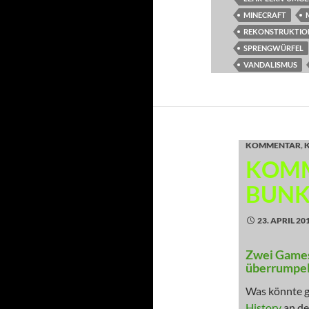
MINECRAFT
REKONSTRUKTIO
SPRENGWÜRFEL
VANDALISMUS
KOMMENTAR
,
KOMM
BUNK
23. APRIL 20
Zwei Games
überrumpel
Was könnte ge
History
an d