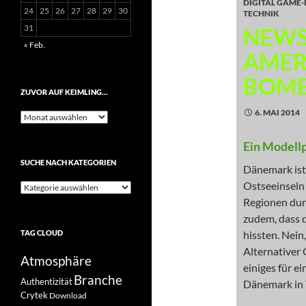
DIGITAL GAME
24
25
26
27
28
29
30
TECHNIK
31
NEWS
« Feb.
AMER
BOMB
ZUVOR AUF KEIMLING…
6. MAI 2014
Zuvor
auf
Keimling…
Ein Modellp
SUCHE NACH KATEGORIEN
Dänemark ist 
Ostseeinseln 
Suche
nach
Regionen du
Kategorien
zudem, dass d
TAG CLOUD
hissten. Nein,
Alternativer 
Atmosphäre
einiges für e
Branche
Authentizität
Dänemark in 
Crytek
Download