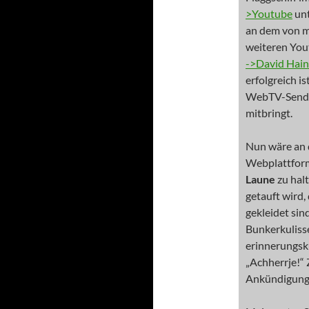
>Youtube
unt
an dem von 
weiteren Yout
->David Hain
erfolgreich i
WebTV-Send
mitbringt.
Nun wäre an 
Webplattform
Laune
zu hal
getauft wird
gekleidet sin
Bunkerkuliss
erinnerungsk
„Achherrje!“ 
Ankündigung 