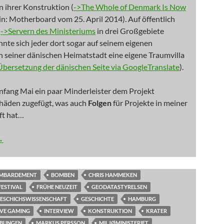
 ihrer Konstruktion (
->The Whole of Denmark Is Now
 in: Motherboard vom 25. April 2014). Auf öffentlich
n
->Servern des Ministeriums
in drei Großgebiete
onnte sich jeder dort sogar auf seinem eigenen
n seiner dänischen Heimatstadt eine eigene Traumvilla
Übersetzung der dänischen Seite via GoogleTranslate
).
fang Mai ein paar Minderleister dem Projekt
chäden zugefügt, was auch
Folgen
für Projekte in meiner
ft hat…
ark von Amerikanern bombardiert
→
MBARDEMENT
BOMBEN
CHRIS HAMMEKEN
FESTIVAL
FRÜHE NEUZEIT
GEODATASTYRELSEN
ESCHICHSWISSENSCHAFT
GESCHICHTE
HAMBURG
TIVE GAMING
INTERVIEW
KONSTRUKTION
KRATER
EBUNGEN
MARKUS PERSSON
MILJØMINISTERIET