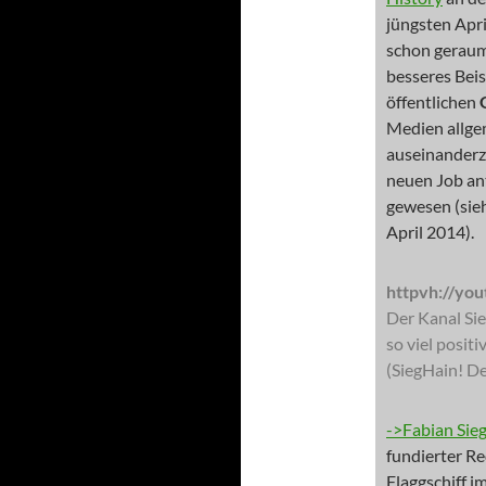
jüngsten Apri
schon geraum
besseres Beis
öffentlichen
Medien allge
auseinanderz
neuen Job ant
gewesen (sie
April 2014).
httpvh://yo
Der Kanal Sie
so viel posit
(SiegHain! De
->Fabian Sie
fundierter Re
Flaggschiff i