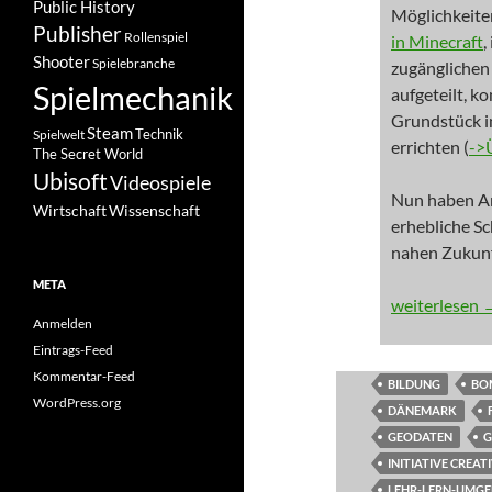
Public History
Möglichkeiten
Publisher
Rollenspiel
in Minecraft
,
Shooter
Spielebranche
zugängliche
Spielmechanik
aufgeteilt, k
Grundstück i
Steam
Spielwelt
Technik
errichten (
->
The Secret World
Ubisoft
Videospiele
Nun haben An
Wissenschaft
Wirtschaft
erhebliche S
nahen Zukun
META
NEWS: Dänem
weiterlesen
Anmelden
Eintrags-Feed
Kommentar-Feed
BILDUNG
BO
WordPress.org
DÄNEMARK
GEODATEN
G
INITIATIVE CREA
LEHR-LERN-UMG