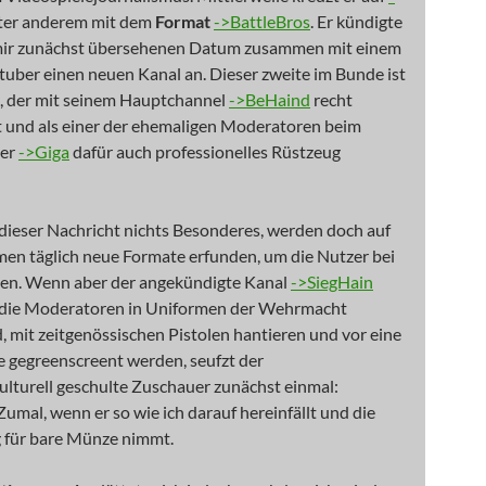
er anderem mit dem
Format
->BattleBros
. Er kündigte
mir zunächst übersehenen Datum zusammen mit einem
uber einen neuen Kanal an. Dieser zweite im Bunde ist
, der mit seinem Hauptchannel
->BeHaind
recht
st und als einer der ehemaligen Moderatoren beim
er
->Giga
dafür auch professionelles Rüstzeug
dieser Nachricht nichts Besonderes, werden doch auf
en täglich neue Formate erfunden, um die Nutzer bei
ten. Wenn aber der angekündigte Kanal
->SiegHain
, die Moderatoren in Uniformen der Wehrmacht
d, mit zeitgenössischen Pistolen hantieren und vor eine
e gegreenscreent werden, seufzt der
ulturell geschulte Zuschauer zunächst einmal:
Zumal, wenn er so wie ich darauf hereinfällt und die
für bare Münze nimmt.