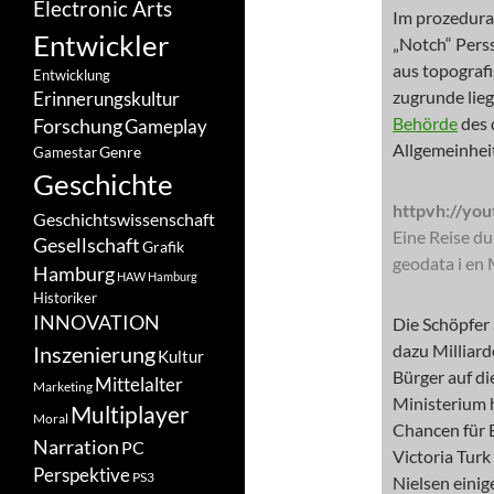
Electronic Arts
Im prozedur
Entwickler
„Notch“ Pers
aus topograf
Entwicklung
zugrunde lie
Erinnerungskultur
Behörde
des 
Forschung
Gameplay
Allgemeinheit
Genre
Gamestar
Geschichte
httpvh://y
Geschichtswissenschaft
Eine Reise du
Gesellschaft
Grafik
geodata i en 
Hamburg
HAW Hamburg
Historiker
INNOVATION
Die Schöpfer
dazu Milliard
Inszenierung
Kultur
Bürger auf d
Mittelalter
Marketing
Ministerium h
Multiplayer
Moral
Chancen für B
Narration
PC
Victoria Turk
Perspektive
PS3
Nielsen einig