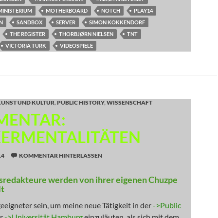
MINISTERIUM
MOTHERBOARD
NOTCH
PLAY14
N
SANDBOX
SERVER
SIMON KOKKENDORF
THE REGISTER
THORBJØRN NIELSEN
TNT
VICTORIA TURK
VIDEOSPIELE
KUNST UND KULTUR
,
PUBLIC HISTORY
,
WISSENSCHAFT
ENTAR:
ERMENTALITÄTEN
14
KOMMENTAR HINTERLASSEN
redakteure werden von ihrer eigenen Chuzpe
t
eigneter sein, um meine neue Tätigkeit in der
->Public
er
->Universität Hamburg
einzuläuten, als sich mit dem