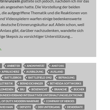
tirnrunzeln
glättete sich jedoch, nachdem ich mir das
ls angesehen hatte. Die Vorstellung der beiden
 die aufgegriffene Thematik und die Reaktionen von
nd Videospielern warfen einige bedenkenswerte
 deutsche Erinnerungskultur auf. Allein schon, weil
r Anlass gibt, darüber nachzudenken, wandelte sich
ige Skepsis zu vorsichtiger Unterstützung…
 Bunkermentalitäten
→
T
ANBIETER
ANONYMITÄT
ANSTOSS
APRILSCHERZ
AUSBILDUNG
AUSLAND
BATTLEBROS
BATTLEFIELD 1942
BEFRAGUNG
LETRISTIK
BERND EICHINGER
BETHESDA SOFTWORKS
ILDMEDIEN
BIU
BÖSEWICHT
BRANCHE
BÜCHER
BUNDESVERBAND INTERAKTIVER UNTERHALTUNGSELEKTRONIK
L OF DUTY: MODERN WARFARE
COMPANY OF HEROES
AVID HAIN
DEFIZITE
DER UNTERGANG
DESIDERATE