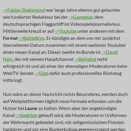
->Fabian Siegismund
war lange Jahre ebenso gut gelaunter
wie fundierter Redakteur bei der
->Gamestar
, dem
deutschsprachigen Flaggschiff im Videospielejournalismus.
Mittlerweile kreuzt er auf
->Youtube
unter anderem mit dem
Format
->BattleBros
. Er kündigte an dem von mir zunächst
übersehenen Datum zusammen mit einem weiteren Youtuber
einen neuen Kanal an. Dieser zweite im Bunde ist
->David
Hain
, der mit seinem Hauptchannel
->BeHaind
recht
erfolgreich ist und als einer der ehemaligen Moderatoren beim
WebTV-Sender
->Giga
dafür auch professionelles Rüstzeug
mitbringt.
Nun wäre an dieser Nachricht nichts Besonderes, werden doch
auf Webplattformen täglich neue Formate erfunden, um die
Nutzer bei
Laune
zu halten. Wenn aber der angekündigte
Kanal
->SiegHain
getauft wird, die Moderatoren in Uniformen
der Wehrmacht gekleidet sind, mit zeitgenössischen Pistolen
hantieren und vor eine Bunkerkulisse gegreenscreent werden,