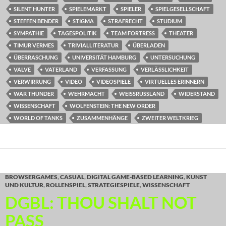
SILENT HUNTER
SPIELEMARKT
SPIELER
SPIELGESELLSCHAFT
STEFFEN BENDER
STIGMA
STRAFRECHT
STUDIUM
SYMPATHIE
TAGESPOLITIK
TEAM FORTRESS
THEATER
TIMUR VERMES
TRIVIALLITERATUR
ÜBERLADEN
ÜBERRASCHUNG
UNIVERSITÄT HAMBURG
UNTERSUCHUNG
VALVE
VATERLAND
VERFASSUNG
VERLÄSSLICHKEIT
VERWIRRUNG
VIDEO
VIDEOSPIELE
VIRTUELLES ERINNERN
WAR THUNDER
WEHRMACHT
WEISSRUSSLAND
WIDERSTAND
WISSENSCHAFT
WOLFENSTEIN: THE NEW ORDER
WORLD OF TANKS
ZUSAMMENHÄNGE
ZWEITER WELTKRIEG
BROWSERGAMES
,
CASUAL
,
DIGITAL GAME-BASED LEARNING
,
KUNST
UND KULTUR
,
ROLLENSPIEL
,
STRATEGIESPIELE
,
WISSENSCHAFT
DGBL: THOU SHALT NOT
PASS