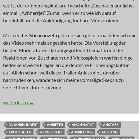
seufzt der erinnerungskulturell geschulte Zuschauer zunächst
einmal: „Achherrje!“ Zumal, wenn er so wie ich darauf
hereinfällt und die Ankündigung für bare Münze nimmt.
Mein erstes
Stirnrunzeln
glättete sich jedoch, nachdem ich mir
das Video mehrmals angesehen hatte. Die Vorstellung der
beiden Moderatoren, die aufgegriffene Thematik und die
Reaktionen von Zuschauern und Videospielern warfen einige
bedenkenswerte Fragen an die deutsche Erinnerungskultur
auf. Allein schon, weil dieser Trailer Anlass gibt, darüber
nachzudenken, wandelte sich meine vormalige Skepsis zu
vorsichtiger Unterstützung…
KOMMENTAR: Bunkermentalitäten
weiterlesen
→
20. JAHRHUNDERT
ANBIETER
ANONYMITÄT
ANSTOSS
APOLOGETEN
APRILSCHERZ
AUSBILDUNG
AUSLAND