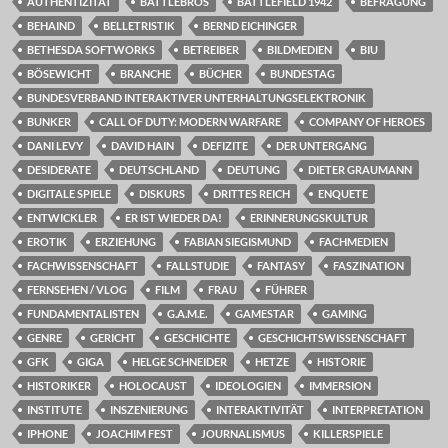
AUTHENTIZITÄT
BATTLEBROS
BATTLEFIELD 1942
BEFRAGUNG
BEHAIND
BELLETRISTIK
BERND EICHINGER
BETHESDA SOFTWORKS
BETREIBER
BILDMEDIEN
BIU
BÖSEWICHT
BRANCHE
BÜCHER
BUNDESTAG
BUNDESVERBAND INTERAKTIVER UNTERHALTUNGSELEKTRONIK
BUNKER
CALL OF DUTY: MODERN WARFARE
COMPANY OF HEROES
DANI LEVY
DAVID HAIN
DEFIZITE
DER UNTERGANG
DESIDERATE
DEUTSCHLAND
DEUTUNG
DIETER GRAUMANN
DIGITALE SPIELE
DISKURS
DRITTES REICH
ENQUETE
ENTWICKLER
ER IST WIEDER DA!
ERINNERUNGSKULTUR
EROTIK
ERZIEHUNG
FABIAN SIEGISMUND
FACHMEDIEN
FACHWISSENSCHAFT
FALLSTUDIE
FANTASY
FASZINATION
FERNSEHEN / VLOG
FILM
FRAU
FÜHRER
FUNDAMENTALISTEN
G.A.M.E.
GAMESTAR
GAMING
GENRE
GERICHT
GESCHICHTE
GESCHICHTSWISSENSCHAFT
GFK
GIGA
HELGE SCHNEIDER
HETZE
HISTORIE
HISTORIKER
HOLOCAUST
IDEOLOGIEN
IMMERSION
INSTITUTE
INSZENIERUNG
INTERAKTIVITÄT
INTERPRETATION
IPHONE
JOACHIM FEST
JOURNALISMUS
KILLERSPIELE