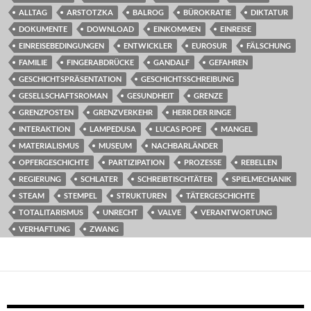
ALLTAG
ARSTOTZKA
BALROG
BÜROKRATIE
DIKTATUR
DOKUMENTE
DOWNLOAD
EINKOMMEN
EINREISE
EINREISEBEDINGUNGEN
ENTWICKLER
EUROSUR
FÄLSCHUNG
FAMILIE
FINGERABDRÜCKE
GANDALF
GEFAHREN
GESCHICHTSPRÄSENTATION
GESCHICHTSSCHREIBUNG
GESELLSCHAFTSROMAN
GESUNDHEIT
GRENZE
GRENZPOSTEN
GRENZVERKEHR
HERR DER RINGE
INTERAKTION
LAMPEDUSA
LUCAS POPE
MANGEL
MATERIALISMUS
MUSEUM
NACHBARLÄNDER
OPFERGESCHICHTE
PARTIZIPATION
PROZESSE
REBELLEN
REGIERUNG
SCHLATER
SCHREIBTISCHTÄTER
SPIELMECHANIK
STEAM
STEMPEL
STRUKTUREN
TÄTERGESCHICHTE
TOTALITARISMUS
UNRECHT
VALVE
VERANTWORTUNG
VERHAFTUNG
ZWANG