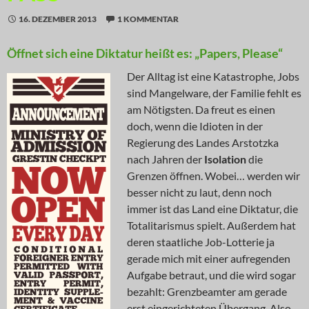
16. DEZEMBER 2013
1 KOMMENTAR
Öffnet sich eine Diktatur heißt es: „Papers, Please“
Der Alltag ist eine Katastrophe, Jobs
sind Mangelware, der Familie fehlt es
am Nötigsten. Da freut es einen
doch, wenn die Idioten in der
Regierung des Landes Arstotzka
nach Jahren der
Isolation
die
Grenzen öffnen. Wobei… werden wir
besser nicht zu laut, denn noch
immer ist das Land eine Diktatur, die
Totalitarismus spielt. Außerdem hat
deren staatliche Job-Lotterie ja
gerade mich mit einer aufregenden
Aufgabe betraut, und die wird sogar
bezahlt: Grenzbeamter am gerade
erst eingerichteten Übergang. Also,