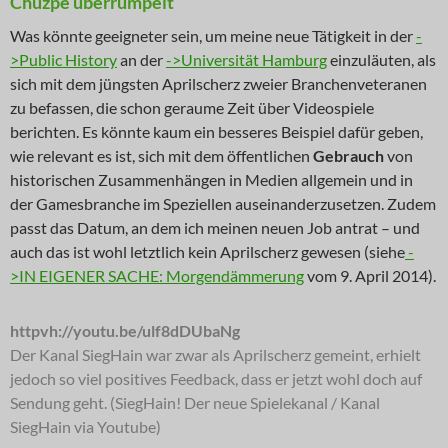
Chuzpe überrumpelt
Was könnte geeigneter sein, um meine neue Tätigkeit in der
-
>Public History
an der
->Universität Hamburg
einzuläuten, als
sich mit dem jüngsten Aprilscherz zweier Branchenveteranen
zu befassen, die schon geraume Zeit über Videospiele
berichten. Es könnte kaum ein besseres Beispiel dafür geben,
wie relevant es ist, sich mit dem öffentlichen
Gebrauch
von
historischen Zusammenhängen in Medien allgemein und in
der Gamesbranche im Speziellen auseinanderzusetzen. Zudem
passt das Datum, an dem ich meinen neuen Job antrat – und
auch das ist wohl letztlich kein Aprilscherz gewesen (siehe
-
>IN EIGENER SACHE: Morgendämmerung
vom 9. April 2014).
httpvh://youtu.be/ulf8dDUbaNg
Der Kanal SiegHain war zwar als Aprilscherz gemeint, erhielt
jedoch so viel positives Feedback, dass er jetzt wohl doch auf
Sendung geht. (SiegHain! Der neue Spielekanal / Kanal
SiegHain via Youtube)