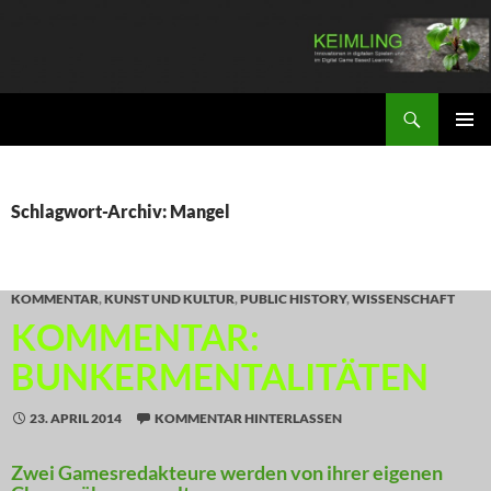
Zum
Inhalt
springen
Suchen
KEIMLING
PRIMÄR
MENÜ
Schlagwort-Archiv: Mangel
KOMMENTAR
,
KUNST UND KULTUR
,
PUBLIC HISTORY
,
WISSENSCHAFT
KOMMENTAR:
BUNKERMENTALITÄTEN
23. APRIL 2014
KOMMENTAR HINTERLASSEN
Zwei Gamesredakteure werden von ihrer eigenen