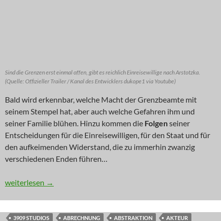
Sind die Grenzen erst einmal offen, gibt es reichlich Einreisewillige nach Arstotzka.
(Quelle: Offizieller Trailer / Kanal des Entwicklers dukope1 via Youtube)
Bald wird erkennbar, welche Macht der Grenzbeamte mit
seinem Stempel hat, aber auch welche Gefahren ihm und
seiner Familie blühen. Hinzu kommen die
Folgen
seiner
Entscheidungen für die Einreisewilligen, für den Staat und für
den aufkeimenden Widerstand, die zu immerhin zwanzig
verschiedenen Enden führen…
DGBL: Thou Shalt Not Pass
weiterlesen
→
3909 STUDIOS
ABRECHNUNG
ABSTRAKTION
AKTEUR