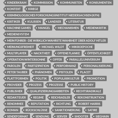
KINDERKRAM
KOMMISSION
KOMMUNISTEN
KONSUMENTEN
KONTEXT
KRIEGE
KRIMINOLOGISCHES FORSCHUNGSINSTITUT NIEDERSACHSEN (KFN)
KRITIKER
KULISSEN
LANDSER
LITERATUR
MACHINE GAMES
MANGEL
MECHANISMEN
MEDIENKRITIK
MEDIENSYSTEM
MEIN FÜHRER - DIE WIRKLICH WAHRSTE WAHRHEIT ÜBER ADOLF HITLER
MEINUNGSFREIHEIT
MICHAEL WILDT
MIKROEPOCHE
MULTIPLAYER
NACKTHEIT
OFFENE FLANKE
ÖFFENTLICHKEIT
OPERATION WINTERSONNE
OPFER
PARALLELUNIVERSUM
PAROLEN
PARTIZIPATION
PERFORMANZ
PERSONALISIERUNG
PETER TAUBER
PHÄNOMEN
PISTOLEN
PLACET
PLATTFORMEN
POLITIK
POPULÄRKULTUR
PROMOTION
PROVIDER
PROZESS
PROZESSE
PUBLIC HISTORY
PUBLISHER
QUALIFIZIERUNGSARBEITEN
RECHTSRADIKALE
REDAKTEUER
REGIME
REICHSADLER
REKONSTRUKTION
RENOMMEE
REPUTATION
RICHTUNG
ROBERT HARRIS
ROMAN
RÜCKSCHLÜSSE
SANKTIONIERUNG
SATIRE
SENDEFORMAT
SENDUNG
SERVER
SHOOTER
SIEGHAIN