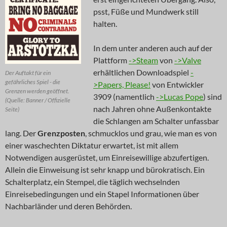
psst, Füße und Mundwerk still
halten.
In dem unter anderen auch auf der
Plattform
->Steam
von
->Valve
erhältlichen Downloadspiel
-
Der Auftakt für ein
gefährliches Spiel - die
>Papers, Please!
von Entwickler
Grenzen werden geöffnet.
3909 (namentlich
->Lucas Pope
) sind
(Quelle: Banner / Offizielle
nach Jahren ohne Außenkontakte
Seite)
die Schlangen am Schalter unfassbar
lang. Der
Grenzposten
, schmucklos und grau, wie man es von
einer waschechten Diktatur erwartet, ist mit allem
Notwendigen ausgerüstet, um Einreisewillige abzufertigen.
Allein die Einweisung ist sehr knapp und bürokratisch. Ein
Schalterplatz, ein Stempel, die täglich wechselnden
Einreisebedingungen und ein Stapel Informationen über
Nachbarländer und deren Behörden.