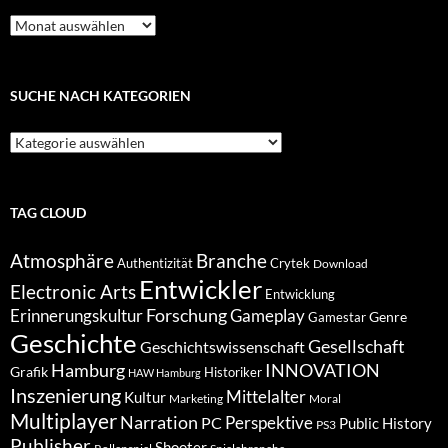
Zuvor
auf
Keimling…
SUCHE NACH KATEGORIEN
Suche
nach
Kategorien
TAG CLOUD
Atmosphäre
Branche
Authentizität
Crytek
Download
Entwickler
Electronic Arts
Entwicklung
Forschung
Gameplay
Erinnerungskultur
Genre
Gamestar
Geschichte
Gesellschaft
Geschichtswissenschaft
Hamburg
INNOVATION
Grafik
Historiker
HAW Hamburg
Inszenierung
Mittelalter
Kultur
Marketing
Moral
Multiplayer
Narration
PC
Perspektive
Public History
PS3
Publisher
Shooter